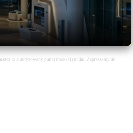
oszcz
to autoryzowany punkt marki Hyundai. Zapraszamy do