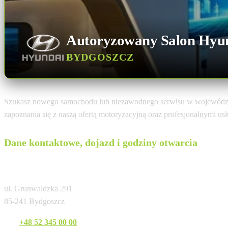
Autoryzowany Salon Hyu
BYDGOSZCZ
Szukasz nowego samochodu lub niezawodnego serwisu w wojewódz
zapoznania się z naszą ofertą motoryzacyjną oraz profesjonalnymi u
Dane kontaktowe, dojazd i godziny otwarcia
Moto Budrex Bydgoszcz
ul. Grunwaldzka 291
85-241 Bydgoszcz
Tel:
+48 52 345 00 00