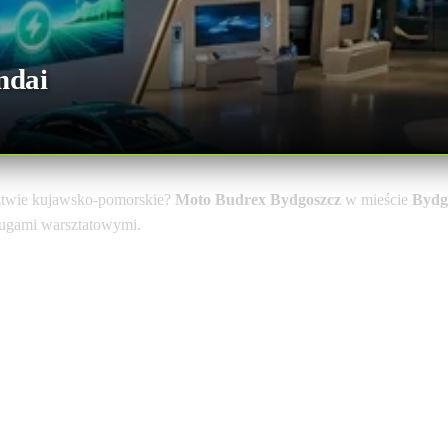
ndai
twie kujawsko-pomorskie?
Moto Budrex Bydgoszcz
w mieście
Bydg
sługami warsztatowymi.