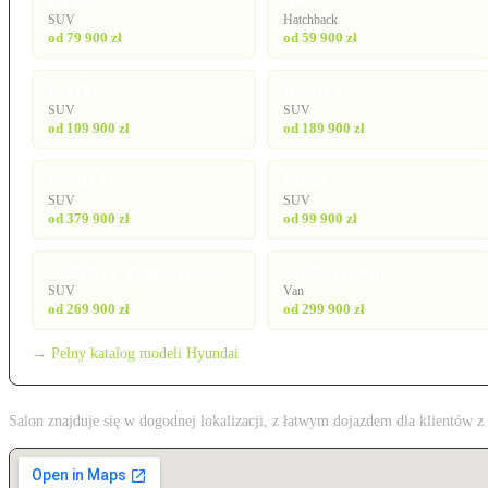
BAYON
i10
SUV
Hatchback
od 79 900 zł
od 59 900 zł
INSTER
IONIQ 3
SUV
SUV
od 109 900 zł
od 189 900 zł
IONIQ 9
KONA
SUV
SUV
od 379 900 zł
od 99 900 zł
SANTA FE Plug-in Hybrid
STARIA Electric
SUV
Van
od 269 900 zł
od 299 900 zł
→ Pełny katalog modeli Hyundai
Salon znajduje się w dogodnej lokalizacji, z łatwym dojazdem dla klientów