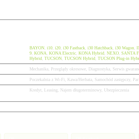
BAYON
,
i10
,
i20
,
i30 Fastback
,
i30 Hatchback
,
i30 Wagon
,
9
,
KONA
,
KONA Electric
,
KONA Hybrid
,
NEXO
,
SANTA F
Hybrid
,
TUCSON
,
TUCSON Hybrid
,
TUCSON Plug-in Hybr
Mechanika, Przeglądy okresowe, Diagnostyka, Serwis gwaran
Poczekalnia z Wi-Fi, Kawa/Herbata, Samochód zastępczy, Par
Kredyt, Leasing, Najem długoterminowy, Ubezpieczenia