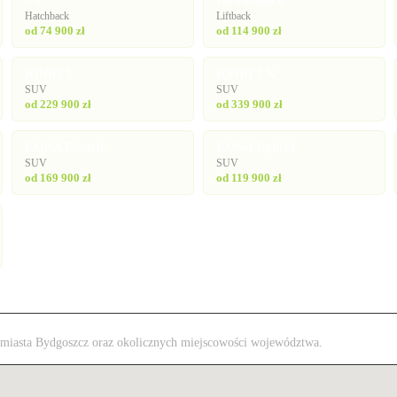
i20
i30 Fastback
Hatchback
Liftback
od 74 900 zł
od 114 900 zł
IONIQ 5
IONIQ 5 N
SUV
SUV
od 229 900 zł
od 339 900 zł
KONA Electric
KONA Hybrid
SUV
SUV
od 169 900 zł
od 119 900 zł
 z miasta Bydgoszcz oraz okolicznych miejscowości województwa.