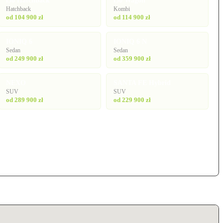
i30 Hatchback
i30 Wagon
Hatchback
Kombi
od 104 900 zł
od 114 900 zł
IONIQ 6
IONIQ 6 N
Sedan
Sedan
od 249 900 zł
od 359 900 zł
NEXO
SANTA FE Hybrid
SUV
SUV
od 289 900 zł
od 229 900 zł