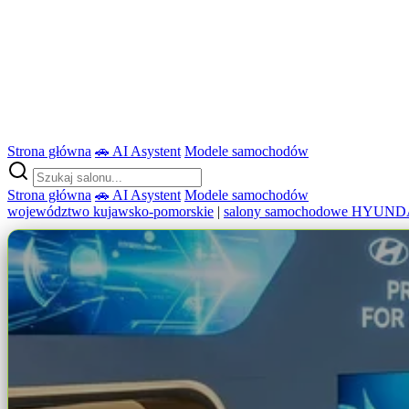
Strona główna
🚗 AI Asystent
Modele samochodów
Strona główna
🚗 AI Asystent
Modele samochodów
województwo kujawsko-pomorskie
|
salony samochodowe HYUND