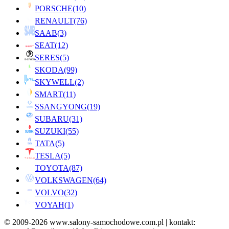
PORSCHE
(10)
RENAULT
(76)
SAAB
(3)
SEAT
(12)
SERES
(5)
SKODA
(99)
SKYWELL
(2)
SMART
(11)
SSANGYONG
(19)
SUBARU
(31)
SUZUKI
(55)
TATA
(5)
TESLA
(5)
TOYOTA
(87)
VOLKSWAGEN
(64)
VOLVO
(32)
VOYAH
(1)
© 2009-2026 www.salony-samochodowe.com.pl | kontakt: