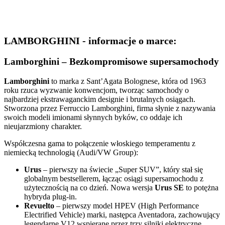
LAMBORGHINI - informacje o marce:
Lamborghini – Bezkompromisowe supersamochody
Lamborghini
to marka z Sant’Agata Bolognese, która od 1963
roku rzuca wyzwanie konwencjom, tworząc samochody o
najbardziej ekstrawaganckim designie i brutalnych osiągach.
Stworzona przez Ferruccio Lamborghini, firma słynie z nazywania
swoich modeli imionami słynnych byków, co oddaje ich
nieujarzmiony charakter.
Współczesna gama to połączenie włoskiego temperamentu z
niemiecką technologią (Audi/VW Group):
Urus
– pierwszy na świecie „Super SUV”, który stał się
globalnym bestsellerem, łącząc osiągi supersamochodu z
użytecznością na co dzień. Nowa wersja
Urus SE
to potężna
hybryda plug-in.
Revuelto
– pierwszy model HPEV (High Performance
Electrified Vehicle) marki, następca Aventadora, zachowujący
legendarne V12 wspierane przez trzy silniki elektryczne