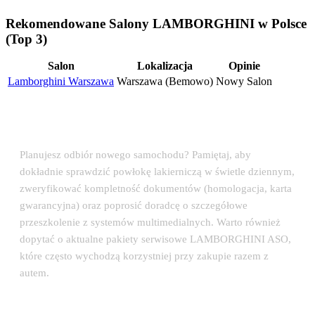
Rekomendowane Salony LAMBORGHINI w Polsce
(Top 3)
Salon
Lokalizacja
Opinie
Lamborghini Warszawa
Warszawa (Bemowo)
Nowy Salon
💡 Porada eksperta: Odbiór auta w salonie
LAMBORGHINI
Planujesz odbiór nowego samochodu? Pamiętaj, aby
dokładnie sprawdzić powłokę lakierniczą w świetle dziennym,
zweryfikować kompletność dokumentów (homologacja, karta
gwarancyjna) oraz poprosić doradcę o szczegółowe
przeszkolenie z systemów multimedialnych. Warto również
dopytać o aktualne pakiety serwisowe LAMBORGHINI ASO,
które często wychodzą korzystniej przy zakupie razem z
autem.