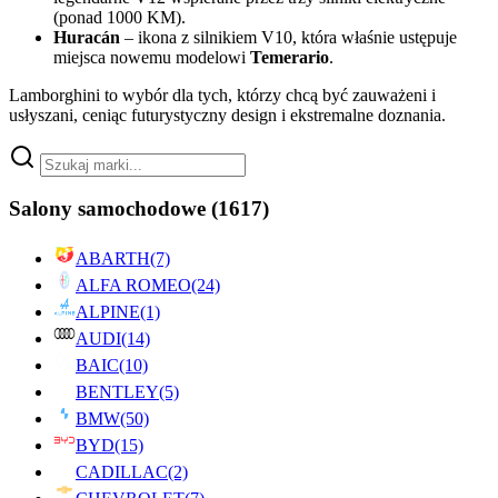
(ponad 1000 KM).
Huracán
– ikona z silnikiem V10, która właśnie ustępuje
miejsca nowemu modelowi
Temerario
.
Lamborghini to wybór dla tych, którzy chcą być zauważeni i
usłyszani, ceniąc futurystyczny design i ekstremalne doznania.
Salony samochodowe
(1617)
ABARTH
(7)
ALFA ROMEO
(24)
ALPINE
(1)
AUDI
(14)
BAIC
(10)
BENTLEY
(5)
BMW
(50)
BYD
(15)
CADILLAC
(2)