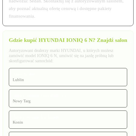
nadwozia: Sedan. Skontaktuj się z autoryzowanym salonem,
aby poznać aktualną ofertę cenową i dostępne pakiety
finansowania.
Gdzie kupić HYUNDAI IONIQ 6 N? Znajdź salon
Autoryzowani dealerzy marki HYUNDAI, u których możesz
zamówić model IONIQ 6 N, umówić się na jazdę próbną lub
skonfigurować samochód:
Auto Broker
Lublin
Auto Centrum GOLEMO s.j.
Nowy Targ
Auto Centrum Lis Konin
Konin