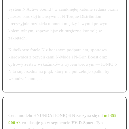
System N Active Sound+ w zamkniętej kabinie sedana brzmi
jeszcze bardziej intensywnie. N Torque Distribution
precyzyjnie rozdziela moment między lewym i prawym
kołem tylnym, zapewniając chirurgiczną kontrolę w
zakrętach.
Kubełkowe fotele N z bocznym podparciem, sportowa
kierownica z przyciskami N-Mode i N-Grin Boost oraz
cyfrowy zestaw wskaźników z trybem torowym — IONIQ 6
N to supersedna na prąd, który nie potrzebuje spalin, by
wzbudzać emocje.
Cena HYUNDAI IONIQ 6 N w Polsce 2026
Cena modelu HYUNDAI IONIQ 6 N zaczyna się od
od 359
900 zł
, co plasuje go w segmencie
EV-D-Sport
. Typ