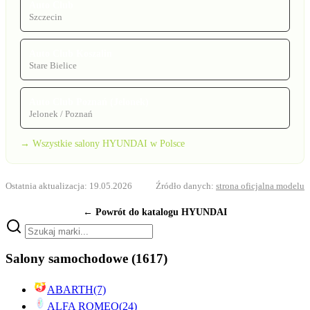
Auto Club
Szczecin
Auto Club Koszalin
Stare Bielice
Auto Club Poznań (Jelonek)
Jelonek / Poznań
→ Wszystkie salony HYUNDAI w Polsce
Ostatnia aktualizacja: 19.05.2026
Źródło danych:
strona oficjalna modelu
← Powrót do katalogu HYUNDAI
Salony samochodowe
(1617)
ABARTH
(7)
ALFA ROMEO
(24)