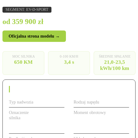
SEGMENT: EV-D-SPORT
od 359 900 zł
Oficjalna strona modelu →
MOC SILNIKA
0-100 KM/H
ŚREDNIE SPALANIE
650 KM
3,4 s
21,0-23,5
kWh/100 km
Dane techniczne
Typ nadwozia
Sedan
Rodzaj napędu
Elektryczny
Oznaczenie
650 KM,
Moment obrotowy
770 Nm
silnika
elektryczny
(podwójny motor
AWD)