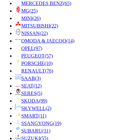
MERCEDES BENZ
(65)
MG
(25)
MINI
(26)
MITSUBISHI
(22)
NISSAN
(22)
OMODA & JAECOO
(14)
OPEL
(97)
PEUGEOT
(57)
PORSCHE
(10)
RENAULT
(76)
SAAB
(3)
SEAT
(12)
SERES
(5)
SKODA
(99)
SKYWELL
(2)
SMART
(11)
SSANGYONG
(19)
SUBARU
(31)
SUZUKI
(55)