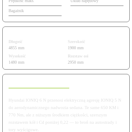
Prędkość maks.
260 km/h
Układ napędowy
AWD
Bagażnik
380 l
Wymiary i gabaryty
Długość
Szerokość
4855 mm
1900 mm
Wysokość
Rozstaw osi
1480 mm
2950 mm
Charakterystyka modelu
Hyundai IONIQ 6 N przenosi elektryczną agresję IONIQ 5 N
do aerodynamicznego nadwozia sedana. Te same 650 KM i
770 Nm, ale z niższym środkiem ciężkości, szerszym
rozstawem kół i Cd poniżej 0,22 — to broń na autostrady i
tory wyścigowe.