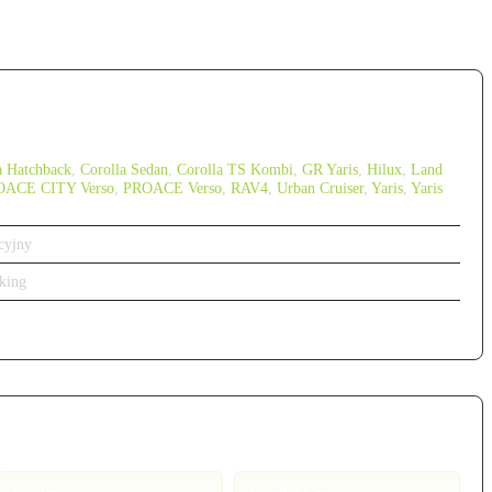
a Hatchback
,
Corolla Sedan
,
Corolla TS Kombi
,
GR Yaris
,
Hilux
,
Land
OACE CITY Verso
,
PROACE Verso
,
RAV4
,
Urban Cruiser
,
Yaris
,
Yaris
cyjny
king