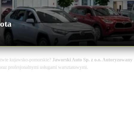
ota
twie kujawsko-pomorskie?
Jaworski Auto Sp. z o.o. Autoryzowan
 oraz profesjonalnymi usługami warsztatowymi.
r TMPL