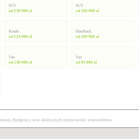
C-HR
C-HR+
SUV
SUV
od 139 900 zł
od 189 900 zł
Corolla TS Kombi
GR Yaris
Kombi
Hatchback
od 124 900 zł
od 189 900 zł
PROACE
PROACE CITY
Van
Van
od 130 000 zł
od 95 000 zł
 z miasta Bydgoszcz oraz okolicznych miejscowości województwa.