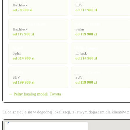
Aygo X
bZ4X
Hatchback
SUV
od 78 900 zł
od 213 900 zł
Corolla Hatchback
Corolla Sedan
Hatchback
Sedan
od 119 900 zł
od 119 900 zł
Mirai
Prius Plug-in
Sedan
Liftback
od 314 900 zł
od 214 900 zł
RAV4
Urban Cruiser
SUV
SUV
od 199 900 zł
od 119 900 zł
→ Pełny katalog modeli Toyota
Salon znajduje się w dogodnej lokalizacji, z łatwym dojazdem dla klientów