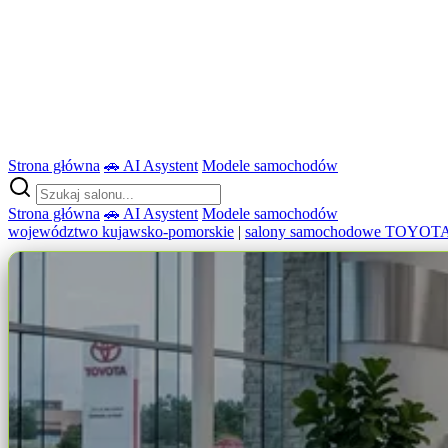
Strona główna
🚗 AI Asystent
Modele samochodów
Strona główna
🚗 AI Asystent
Modele samochodów
województwo kujawsko-pomorskie
|
salony samochodowe TOYOT