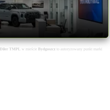
y Diler TMPL
w mieście
Bydgoszcz
to autoryzowany punkt marki