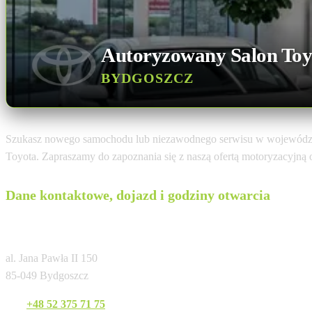
Autoryzowany Salon Toy
BYDGOSZCZ
Szukasz nowego samochodu lub niezawodnego serwisu w wojewódz
Toyota. Zapraszamy do zapoznania się z naszą ofertą motoryzacyjną
Dane kontaktowe, dojazd i godziny otwarcia
Jaworski Auto Sp. z o.o. Autoryzowany Dile
al. Jana Pawła II 150
85-049 Bydgoszcz
Tel:
+48 52 375 71 75