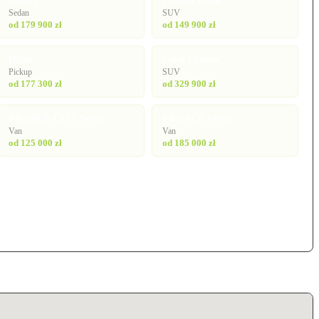
Camry
Corolla Cross
Sedan
SUV
od 179 900 zł
od 149 900 zł
Hilux
Land Cruiser
Pickup
SUV
od 177 300 zł
od 329 900 zł
PROACE CITY Verso
PROACE Verso
Van
Van
od 125 000 zł
od 185 000 zł