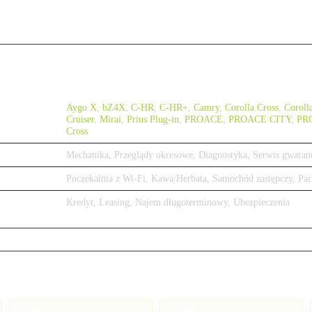
Aygo X
,
bZ4X
,
C-HR
,
C-HR+
,
Camry
,
Corolla Cross
,
Coroll
Cruiser
,
Mirai
,
Prius Plug-in
,
PROACE
,
PROACE CITY
,
PR
Cross
Mechanika, Przeglądy okresowe, Diagnostyka, Serwis gwaran
Poczekalnia z Wi-Fi, Kawa/Herbata, Samochód zastępczy, Par
Kredyt, Leasing, Najem długoterminowy, Ubezpieczenia