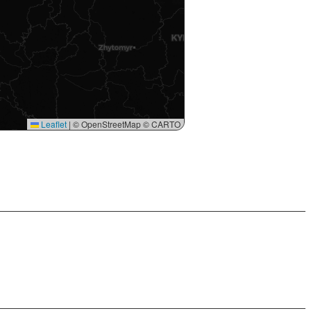
Leaflet
|
© OpenStreetMap © CARTO