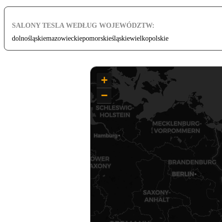
SALONY TESLA WEDŁUG WOJEWÓDZTW:
dolnośląskie
mazowieckie
pomorskie
śląskie
wielkopolskie
+
−