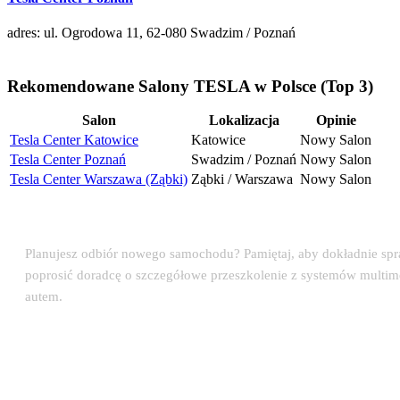
adres: ul. Ogrodowa 11, 62-080 Swadzim / Poznań
Rekomendowane Salony TESLA w Polsce (Top 3)
Salon
Lokalizacja
Opinie
Tesla Center Katowice
Katowice
Nowy Salon
Tesla Center Poznań
Swadzim / Poznań
Nowy Salon
Tesla Center Warszawa (Ząbki)
Ząbki / Warszawa
Nowy Salon
💡 Porada eksperta: Odbiór auta w salonie TESLA
Planujesz odbiór nowego samochodu? Pamiętaj, aby dokładnie sp
poprosić doradcę o szczegółowe przeszkolenie z systemów multim
autem.