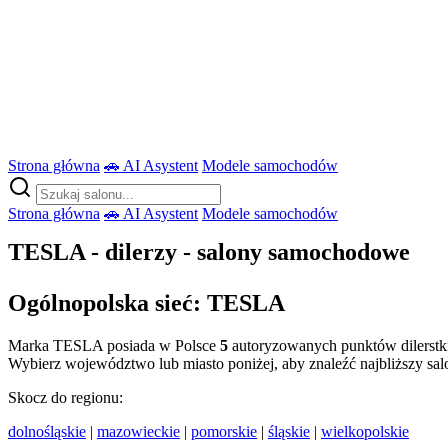
Strona główna
🚗 AI Asystent
Modele samochodów
Strona główna
🚗 AI Asystent
Modele samochodów
TESLA - dilerzy - salony samochodowe
Ogólnopolska sieć: TESLA
Marka TESLA posiada w Polsce
5
autoryzowanych punktów dilerstk
Wybierz województwo lub miasto poniżej, aby znaleźć najbliższy sal
Skocz do regionu:
dolnośląskie
|
mazowieckie
|
pomorskie
|
śląskie
|
wielkopolskie