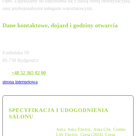
Opel. Zapraszamy do zapoznania się z naszą ofertą motoryzacyjną
oraz profesjonalnymi usługami warsztatowymi.
Dane kontaktowe, dojazd i godziny otwarcia
MIKOŁAJCZAK punkt satelitarny
Fordońska 59
85-739 Bydgoszcz
Tel:
+48 52 365 02 00
strona internetowa
SPECYFIKACJA I UDOGODNIENIA
SALONU
Astra
,
Astra Electric
,
Astra GSe
,
Combo
Life Electric
,
Corsa (2024)
,
Corsa