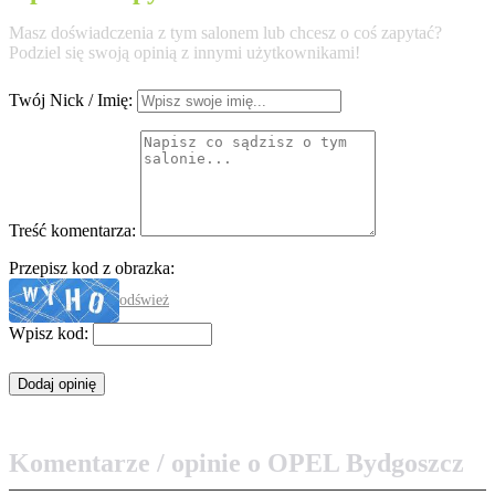
Masz doświadczenia z tym salonem lub chcesz o coś zapytać?
Podziel się swoją opinią z innymi użytkownikami!
Twój Nick / Imię:
Treść komentarza:
Przepisz kod z obrazka:
odśwież
Wpisz kod:
Komentarze / opinie o OPEL Bydgoszcz