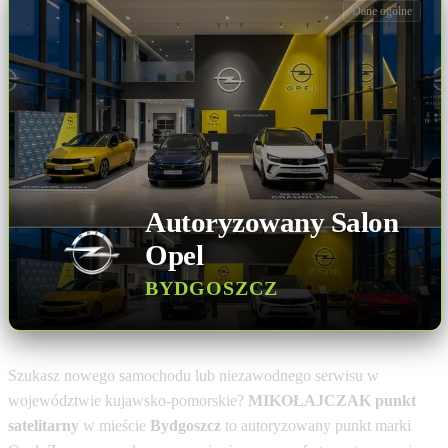
Dane ogólne
Autoryzowany Salon
Opel
BYDGOSZCZ
Szukasz nowego samochodu lub niezawodnego serwisu w
województwie kujawsko-pomorskie?
MIKOŁAJCZAK punkt
satelitarny
w mieście
Bydgoszcz
to autoryzowany punkt marki