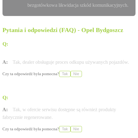
bezgotówkowa likwidacja szkód komunikacyjnych.
Pytania i odpowiedzi (FAQ) - Opel Bydgoszcz
Q:
Czy w salonie Mikołajczak w Bydgoszczy mogę
zostawić swój stary samochód w rozliczeniu?
A:
Tak, dealer obsługuje proces odkupu używanych pojazdów.
Czy ta odpowiedź była pomocna?
Tak
Nie
Q:
Czy serwis oferuje części inne niż nowe?
A:
Tak, w ofercie serwisu dostępne są również produkty
fabrycznie regenerowane.
Czy ta odpowiedź była pomocna?
Tak
Nie