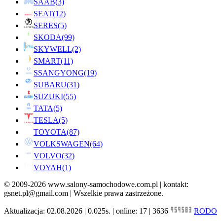
SAAB
(3)
SEAT
(12)
SERES
(5)
SKODA
(99)
SKYWELL
(2)
SMART
(11)
SSANGYONG
(19)
SUBARU
(31)
SUZUKI
(55)
TATA
(5)
TESLA
(5)
TOYOTA
(87)
VOLKSWAGEN
(64)
VOLVO
(32)
VOYAH
(1)
© 2009-2026 www.salony-samochodowe.com.pl | kontakt:
gsnet.pl@gmail.com | Wszelkie prawa zastrzeżone.
Aktualizacja: 02.08.2026 | 0.025s. | online: 17 | 3636
RODO