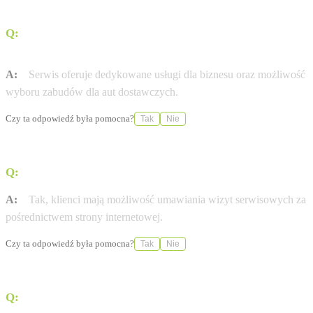
Q:
Jakie usługi serwisowe są dostępne dla pojazdów
dostawczych?
A:
Serwis oferuje dedykowane usługi dla biznesu oraz możliwość
wyboru zabudów dla aut dostawczych.
Czy ta odpowiedź była pomocna?
Tak
Nie
Q:
Czy mogę umówić wizytę w serwisie przez internet?
A:
Tak, klienci mają możliwość umawiania wizyt serwisowych za
pośrednictwem strony internetowej.
Czy ta odpowiedź była pomocna?
Tak
Nie
Q:
Gdzie dokładnie znajduje się salon Mikołajczak w
Bydgoszczy?