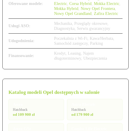
Oferowane modele:
Electric
,
Corsa Hybrid
,
Mokka Electric
,
Mokka Hybrid
,
Nowy Opel Frontera
,
Nowy Opel Grandland
,
Zafira Electric
Mechanika, Przeglądy okresowe,
Usługi ASO:
Diagnostyka, Serwis gwarancyjny
Poczekalnia z Wi-Fi, Kawa/Herbata,
Udogodnienia:
Samochód zastępczy, Parking
Kredyt, Leasing, Najem
Finansowanie:
długoterminowy, Ubezpieczenia
Katalog modeli Opel dostępnych w salonie
Astra
Astra Electric
Hatchback
Hatchback
od 109 900 zł
od 179 900 zł
Astra GSe
Combo Life Electric