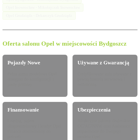
Opel Inowrocław - Mikołajczak Inowrocław
Opel Grudziądz - Dekarczyk Grudziądz
Oferta salonu Opel w miejscowości Bydgoszcz
Pojazdy Nowe
Używane z Gwarancją
Pełna gama modelowa Opel
Certyfikowane auta używane z
dostępna do konfiguracji i
pewną historią serwisową i
jazdy próbnej.
techniczną.
Finansowanie
Ubezpieczenia
Leasing, najem
Atrakcyjne pakiety dealerskie
długoterminowy i kredyt Opel
OC/AC/NNW oraz Assistance
Finance dostosowany do
dopasowane do Twojego
potrzeb.
modelu Opel.