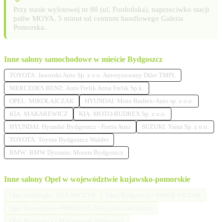
Przy trasie wylotowej nr 80 (ul. Fordońska), naprzeciwko stacji
paliw MOYA, 5 minut od centrum handlowego Galeria
Pomorska.
Inne salony samochodowe w mieście Bydgoszcz
TOYOTA: Jaworski Auto Sp. z o.o. Autoryzowany Diler TMPL
MERCEDES BENZ: Auto Frelik Anna Frelik Sp.k.
OPEL: MIKOŁAJCZAK
HYUNDAI: Moto Budrex-Auto sp. z o.o.
KIA: MAKAREWICZ
KIA: MOTO-BUDREX Sp. z o.o.
HYUNDAI: Hyundai Bydgoszcz - Fortis Auto
SUZUKI: Yama Sp. z o.o.
TOYOTA: Toyota Bydgoszcz Walder
BMW: BMW Dynamic Motors Bydgoszcz
Inne salony Opel w województwie kujawsko-pomorskie
Opel Grudziądz - DEKARCZYK
Opel Bydgoszcz - MIKOŁAJCZAK
Opel Inowrocław - MIKOŁAJCZAK punkt satelitarny
Opel Bydgoszcz - Mikołajczak Bydgoszcz