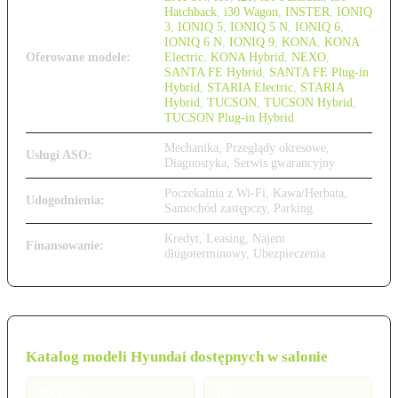
Hatchback
,
i30 Wagon
,
INSTER
,
IONIQ
3
,
IONIQ 5
,
IONIQ 5 N
,
IONIQ 6
,
IONIQ 6 N
,
IONIQ 9
,
KONA
,
KONA
Oferowane modele:
Electric
,
KONA Hybrid
,
NEXO
,
SANTA FE Hybrid
,
SANTA FE Plug-in
Hybrid
,
STARIA Electric
,
STARIA
Hybrid
,
TUCSON
,
TUCSON Hybrid
,
TUCSON Plug-in Hybrid
Mechanika, Przeglądy okresowe,
Usługi ASO:
Diagnostyka, Serwis gwarancyjny
Poczekalnia z Wi-Fi, Kawa/Herbata,
Udogodnienia:
Samochód zastępczy, Parking
Kredyt, Leasing, Najem
Finansowanie:
długoterminowy, Ubezpieczenia
Katalog modeli Hyundai dostępnych w salonie
BAYON
i10