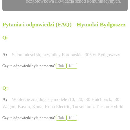
bezgotówkowa likwidacja szkód komunikacyjnych.
Pytania i odpowiedzi (FAQ) - Hyundai Bydgoszcz
Q:
Gdzie dokładnie znajduje się salon Fortis Auto w
Bydgoszczy?
A:
Salon mieści się przy ulicy Fordońskiej 305 w Bydgoszczy.
Czy ta odpowiedź była pomocna?
Tak
Nie
Q:
Jakie modele marki Hyundai są dostępne w ofercie?
A:
W ofercie znajdują się modele i10, i20, i30 Hatchback, i30
Wagon, Bayon, Kona, Kona Electric, Tucson oraz Tucson Hybrid.
Czy ta odpowiedź była pomocna?
Tak
Nie