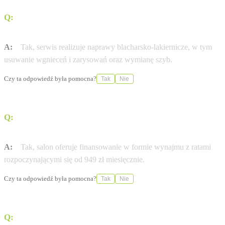
Q:
Czy serwis wykonuje naprawy blacharsko-
lakiernicze?
A:
Tak, serwis realizuje naprawy blacharsko-lakiernicze, w tym
usuwanie wgnieceń i zarysowań oraz wymianę szyb.
Czy ta odpowiedź była pomocna?
Tak
Nie
Q:
Czy w salonie można skorzystać z finansowania w
formie wynajmu?
A:
Tak, salon oferuje finansowanie w formie wynajmu z ratami
rozpoczynającymi się od 949 zł miesięcznie.
Czy ta odpowiedź była pomocna?
Tak
Nie
Q:
Jak dojechać do salonu komunikacją miejską?