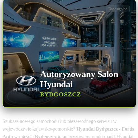
Dane ogólne
Autoryzowany Salon
Hyundai
BYDGOSZCZ
Szukasz nowego samochodu lub niezawodnego serwisu w
województwie kujawsko-pomorskie?
Hyundai Bydgoszcz - Fortis
Auto
w mieście
Bydgoszcz
to autoryzowany punkt marki Hyundai.