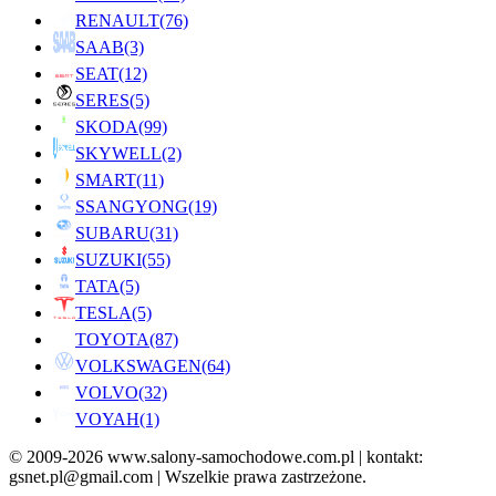
RENAULT
(76)
SAAB
(3)
SEAT
(12)
SERES
(5)
SKODA
(99)
SKYWELL
(2)
SMART
(11)
SSANGYONG
(19)
SUBARU
(31)
SUZUKI
(55)
TATA
(5)
TESLA
(5)
TOYOTA
(87)
VOLKSWAGEN
(64)
VOLVO
(32)
VOYAH
(1)
© 2009-2026 www.salony-samochodowe.com.pl | kontakt:
gsnet.pl@gmail.com | Wszelkie prawa zastrzeżone.