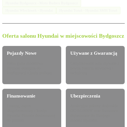
Hyundai Bydgoszcz - Moto Budrex Bydgoszcz
Hyundai Włocławek - Hyundai
Hyundai Toruń - Hyundai SMH Toruń
Oferta salonu Hyundai w miejscowości Bydgoszcz
Pojazdy Nowe
Używane z Gwarancją
Pełna gama modelowa
Certyfikowane auta używane z
Hyundai dostępna do
pewną historią serwisową i
konfiguracji i jazdy próbnej.
techniczną.
Finansowanie
Ubezpieczenia
Leasing, najem
Atrakcyjne pakiety dealerskie
długoterminowy i kredyt
OC/AC/NNW oraz Assistance
Hyundai Finance dostosowany
dopasowane do Twojego
do potrzeb.
modelu Hyundai.