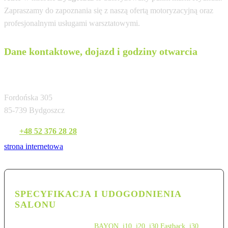
Zapraszamy do zapoznania się z naszą ofertą motoryzacyjną oraz
profesjonalnymi usługami warsztatowymi.
Dane kontaktowe, dojazd i godziny otwarcia
Hyundai Bydgoszcz - Fortis Auto
Fordońska 305
85-739 Bydgoszcz
Tel:
+48 52 376 28 28
strona internetowa
SPECYFIKACJA I UDOGODNIENIA
SALONU
BAYON
,
i10
,
i20
,
i30 Fastback
,
i30