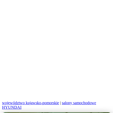
województwo kujawsko-pomorskie
|
salony samochodowe
HYUNDAI