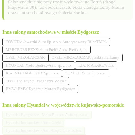
Salon znajduje się przy trasie wylotowej na Toruń (droga
krajowa nr 80), tuż obok marketu budowlanego Leroy Merlin
oraz centrum handlowego Galeria Fordon.
Inne salony samochodowe w mieście Bydgoszcz
TOYOTA: Jaworski Auto Sp. z o.o. Autoryzowany Diler TMPL
MERCEDES BENZ: Auto Frelik Anna Frelik Sp.k.
OPEL: MIKOŁAJCZAK
OPEL: MIKOŁAJCZAK punkt satelitarny
HYUNDAI: Moto Budrex-Auto sp. z o.o.
KIA: MAKAREWICZ
KIA: MOTO-BUDREX Sp. z o.o.
SUZUKI: Yama Sp. z o.o.
TOYOTA: Toyota Bydgoszcz Walder
BMW: BMW Dynamic Motors Bydgoszcz
Inne salony Hyundai w województwie kujawsko-pomorskie
Hyundai Bydgoszcz - Moto Budrex-Auto sp. z o.o.
Hyundai Inowrocław - Auto Część
Hyundai Inowrocław - Auto-Część Inowrocław