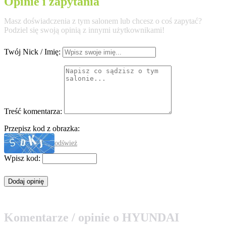
Opinie i zapytania
Masz doświadczenia z tym salonem lub chcesz o coś zapytać?
Podziel się swoją opinią z innymi użytkownikami!
Twój Nick / Imię:
Treść komentarza:
Przepisz kod z obrazka:
odśwież
Wpisz kod:
Komentarze / opinie o HYUNDAI