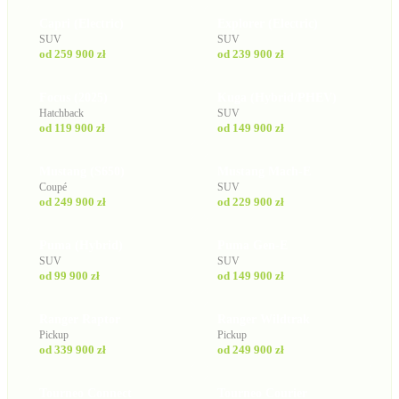
Capri (Electric)
Explorer (Electric)
SUV
SUV
od 259 900 zł
od 239 900 zł
Focus (2025)
Kuga (Hybrid/PHEV)
Hatchback
SUV
od 119 900 zł
od 149 900 zł
Mustang (S650)
Mustang Mach-E
Coupé
SUV
od 249 900 zł
od 229 900 zł
Puma (Hybrid)
Puma Gen-E
SUV
SUV
od 99 900 zł
od 149 900 zł
Ranger Raptor
Ranger Wildtrak
Pickup
Pickup
od 339 900 zł
od 249 900 zł
Tourneo Connect
Tourneo Courier