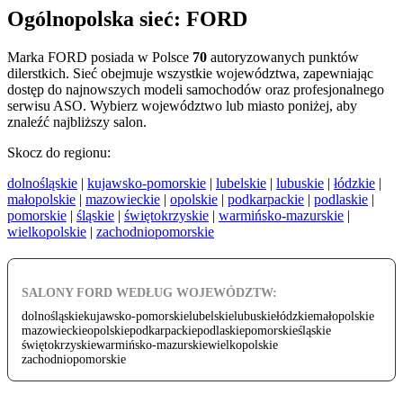
Ogólnopolska sieć: FORD
Marka FORD posiada w Polsce
70
autoryzowanych punktów
dilerstkich. Sieć obejmuje wszystkie województwa, zapewniając
dostęp do najnowszych modeli samochodów oraz profesjonalnego
serwisu ASO. Wybierz województwo lub miasto poniżej, aby
znaleźć najbliższy salon.
Skocz do regionu:
dolnośląskie
|
kujawsko-pomorskie
|
lubelskie
|
lubuskie
|
łódzkie
|
małopolskie
|
mazowieckie
|
opolskie
|
podkarpackie
|
podlaskie
|
pomorskie
|
śląskie
|
świętokrzyskie
|
warmińsko-mazurskie
|
wielkopolskie
|
zachodniopomorskie
SALONY FORD WEDŁUG WOJEWÓDZTW:
dolnośląskie
kujawsko-pomorskie
lubelskie
lubuskie
łódzkie
małopolskie
mazowieckie
opolskie
podkarpackie
podlaskie
pomorskie
śląskie
świętokrzyskie
warmińsko-mazurskie
wielkopolskie
zachodniopomorskie