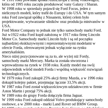
która od 1995 roku zaczęła produkować vany Galaxy i Sharan.
W 1998 roku w sprzedaży pojawił się Ford Focus, jeden z
nielicznych modeli, który trafił do Europy i do USA. W tym samym
roku Ford zawiązał spółkę z Nissanem, której celem było
projektowanie, wytwarzanie silników oraz produkcja minivanów w
USA.
Ford Motor Company to jednak nie tylko samochody marki Ford.
Już w1922 roku Ford kupił założoną w 1917 roku firmę Lincoln
Motor Co. Samochody marki Lincoln były i są od początku
najbardziej ekskluzywnymi i reprezentatywnymi modelami w
ofercie Forda, oferowanymi jednak wyłącznie na rynku
amerykańskim.
Nieco niżej pozycjonowane są za to, ale wyżej niż Fordy,
samochody marki Mercury. Marka ta została stworzona i
wprowadzona na rynek w 1938 roku. Każdy model ma swój
odpowiednik wśród modeli Forda i wspólną większość rozwiązań
technologicznych.
W 1979 roku Ford zakupił 25% akcji firmy Mazda, a w 1996 roku
dokupił kolejny pakiet, przejmując łącznie 33,5% akcji.
W 1987 roku Ford został większościowym udziałowcem w firmie
Aston Martin i przejął 75% akcji.
W 1989 roku do grupy Forda dołączyła firma Jaguar.
W 1999 roku Ford zakupił oddział Volvo produkujący samochody
osobowe, a w 2000 roku - marki Land Rover od BMW Group.