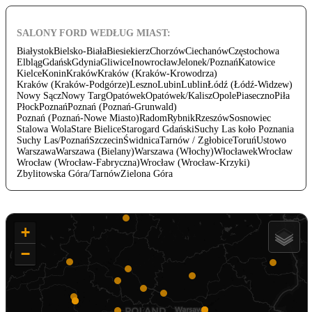
SALONY FORD WEDŁUG MIAST:
Białystok
Bielsko-Biała
Biesiekierz
Chorzów
Ciechanów
Częstochowa
Elbląg
Gdańsk
Gdynia
Gliwice
Inowrocław
Jelonek/Poznań
Katowice
Kielce
Konin
Kraków
Kraków (Kraków-Krowodrza)
Kraków (Kraków-Podgórze)
Leszno
Lubin
Lublin
Łódź (Łódź-Widzew)
Nowy Sącz
Nowy Targ
Opatówek
Opatówek/Kalisz
Opole
Piaseczno
Piła
Płock
Poznań
Poznań (Poznań-Grunwald)
Poznań (Poznań-Nowe Miasto)
Radom
Rybnik
Rzeszów
Sosnowiec
Stalowa Wola
Stare Bielice
Starogard Gdański
Suchy Las koło Poznania
Suchy Las/Poznań
Szczecin
Świdnica
Tarnów / Zgłobice
Toruń
Ustowo
Warszawa
Warszawa (Bielany)
Warszawa (Włochy)
Włocławek
Wrocław
Wrocław (Wrocław-Fabryczna)
Wrocław (Wrocław-Krzyki)
Zbylitowska Góra/Tarnów
Zielona Góra
+
−