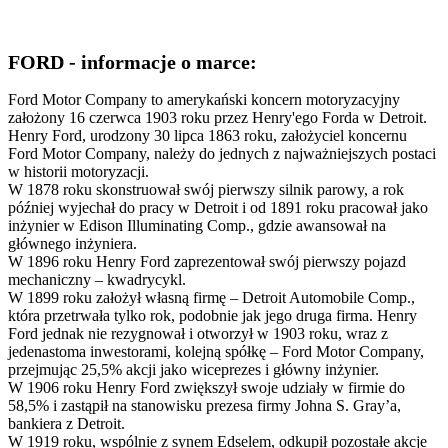
FORD - informacje o marce:
Ford Motor Company to amerykański koncern motoryzacyjny
założony 16 czerwca 1903 roku przez Henry'ego Forda w Detroit.
Henry Ford, urodzony 30 lipca 1863 roku, założyciel koncernu
Ford Motor Company, należy do jednych z najważniejszych postaci
w historii motoryzacji.
W 1878 roku skonstruował swój pierwszy silnik parowy, a rok
później wyjechał do pracy w Detroit i od 1891 roku pracował jako
inżynier w Edison Illuminating Comp., gdzie awansował na
głównego inżyniera.
W 1896 roku Henry Ford zaprezentował swój pierwszy pojazd
mechaniczny – kwadrycykl.
W 1899 roku założył własną firmę – Detroit Automobile Comp.,
która przetrwała tylko rok, podobnie jak jego druga firma. Henry
Ford jednak nie rezygnował i otworzył w 1903 roku, wraz z
jedenastoma inwestorami, kolejną spółkę – Ford Motor Company,
przejmując 25,5% akcji jako wiceprezes i główny inżynier.
W 1906 roku Henry Ford zwiększył swoje udziały w firmie do
58,5% i zastąpił na stanowisku prezesa firmy Johna S. Gray’a,
bankiera z Detroit.
W 1919 roku, wspólnie z synem Edselem, odkupił pozostałe akcje