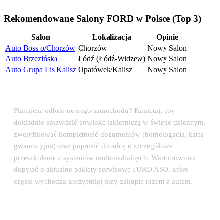
Rekomendowane Salony FORD w Polsce (Top 3)
Salon
Lokalizacja
Opinie
Auto Boss o/Chorzów
Chorzów
Nowy Salon
Auto Brzezińska
Łódź (Łódź-Widzew)
Nowy Salon
Auto Grupa Lis Kalisz
Opatówek/Kalisz
Nowy Salon
💡 Porada eksperta: Odbiór auta w salonie FORD
Planujesz odbiór nowego samochodu? Pamiętaj, aby
dokładnie sprawdzić powłokę lakierniczą w świetle dziennym,
zweryfikować kompletność dokumentów (homologacja, karta
gwarancyjna) oraz poprosić doradcę o szczegółowe
przeszkolenie z systemów multimedialnych. Warto również
dopytać o aktualne pakiety serwisowe FORD ASO, które
często wychodzą korzystniej przy zakupie razem z autem.