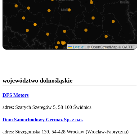
Leaflet
|
© OpenStreetMap © CARTO
województwo dolnośląskie
DFS Motors
adres: Szarych Szeregów 5, 58-100 Świdnica
Dom Samochodowy Germaz Sp. z o.o.
adres: Strzegomska 139, 54-428 Wrocław (Wrocław-Fabryczna)