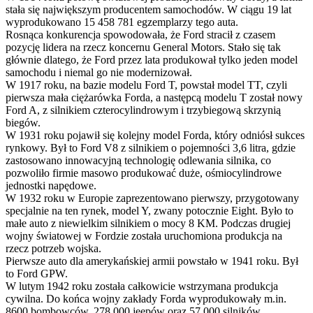
stała się największym producentem samochodów. W ciągu 19 lat
wyprodukowano 15 458 781 egzemplarzy tego auta.
Rosnąca konkurencja spowodowała, że Ford stracił z czasem
pozycję lidera na rzecz koncernu General Motors. Stało się tak
głównie dlatego, że Ford przez lata produkował tylko jeden model
samochodu i niemal go nie modernizował.
W 1917 roku, na bazie modelu Ford T, powstał model TT, czyli
pierwsza mała ciężarówka Forda, a następcą modelu T został nowy
Ford A, z silnikiem czterocylindrowym i trzybiegową skrzynią
biegów.
W 1931 roku pojawił się kolejny model Forda, który odniósł sukces
rynkowy. Był to Ford V8 z silnikiem o pojemności 3,6 litra, gdzie
zastosowano innowacyjną technologię odlewania silnika, co
pozwoliło firmie masowo produkować duże, ośmiocylindrowe
jednostki napędowe.
W 1932 roku w Europie zaprezentowano pierwszy, przygotowany
specjalnie na ten rynek, model Y, zwany potocznie Eight. Było to
małe auto z niewielkim silnikiem o mocy 8 KM. Podczas drugiej
wojny światowej w Fordzie została uruchomiona produkcja na
rzecz potrzeb wojska.
Pierwsze auto dla amerykańskiej armii powstało w 1941 roku. Był
to Ford GPW.
W lutym 1942 roku została całkowicie wstrzymana produkcja
cywilna. Do końca wojny zakłady Forda wyprodukowały m.in.
8600 bombowców, 278 000 jeepów oraz 57 000 silników