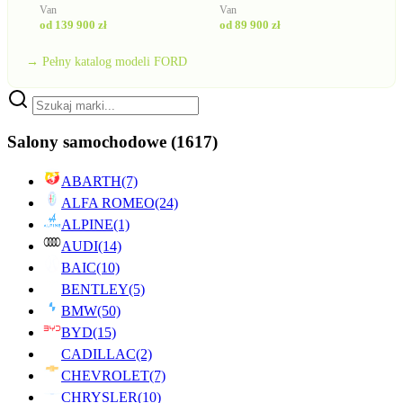
Van
Van
od 139 900 zł
od 89 900 zł
→ Pełny katalog modeli FORD
Salony samochodowe
(1617)
ABARTH
(7)
ALFA ROMEO
(24)
ALPINE
(1)
AUDI
(14)
BAIC
(10)
BENTLEY
(5)
BMW
(50)
BYD
(15)
CADILLAC
(2)
CHEVROLET
(7)
CHRYSLER
(10)