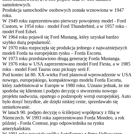
samolotowych.
Produkcja samochodów osobowych została wznowiona w 1947
roku.
W 1949 roku zaprezentowano pierwszy powojenny model - Ford
Custom, w 1954 roku - model Ford Thunderbird, a w 1957 roku -
model Ford Edsel.
W 1964 roku pojawił się Ford Mustang, który uzyskał bardzo
szybko dużą popularność.
W 1970 roku rozpoczęła się produkcja jednego z najważniejszych
modeli Forda na europejskim rynku – Forda Escorta.
W 1973 roku przedstawiono drugą generację Forda Mustanga.
W 1976 roku w USA zaprezentowano model Ford Fiesta, a w 1985
roku - model Ford Taurus oraz pickupy serii F.
Pod koniec lat 80. XX-wieku Ford planował wprowadzenie w USA
nowego, europejskiego, kompaktowego modelu Forda Escorta,
który zadebiutował w Europie w 1980 roku. Uznano jednak, że nie
spodoba się klientom i podjęto decyzję o stworzeniu nowego
projektu nadwozia, opartego o podzespoły wersji europejskiej. Auto
było dosyć brzydkie, ale dzięki niskiej cenie, sprzedawało się
umiarkowanie.
W latach 90. podjęto decyzję o ściślejszej współpracy z filią w
Niemczech. W 1993 roku zaprezentowano Forda Mondeo, a rok
później - Forda Contour, jego odpowiednika na rynku
amerykańskim.
W 1991 roku powstała spółka AutoEuropa z firmą Volkswagen,