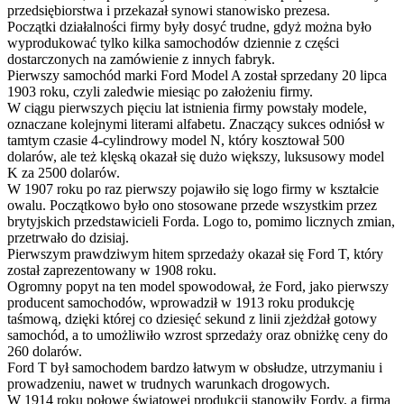
przedsiębiorstwa i przekazał synowi stanowisko prezesa.
Początki działalności firmy były dosyć trudne, gdyż można było
wyprodukować tylko kilka samochodów dziennie z części
dostarczonych na zamówienie z innych fabryk.
Pierwszy samochód marki Ford Model A został sprzedany 20 lipca
1903 roku, czyli zaledwie miesiąc po założeniu firmy.
W ciągu pierwszych pięciu lat istnienia firmy powstały modele,
oznaczane kolejnymi literami alfabetu. Znaczący sukces odniósł w
tamtym czasie 4-cylindrowy model N, który kosztował 500
dolarów, ale też klęską okazał się dużo większy, luksusowy model
K za 2500 dolarów.
W 1907 roku po raz pierwszy pojawiło się logo firmy w kształcie
owalu. Początkowo było ono stosowane przede wszystkim przez
brytyjskich przedstawicieli Forda. Logo to, pomimo licznych zmian,
przetrwało do dzisiaj.
Pierwszym prawdziwym hitem sprzedaży okazał się Ford T, który
został zaprezentowany w 1908 roku.
Ogromny popyt na ten model spowodował, że Ford, jako pierwszy
producent samochodów, wprowadził w 1913 roku produkcję
taśmową, dzięki której co dziesięć sekund z linii zjeżdżał gotowy
samochód, a to umożliwiło wzrost sprzedaży oraz obniżkę ceny do
260 dolarów.
Ford T był samochodem bardzo łatwym w obsłudze, utrzymaniu i
prowadzeniu, nawet w trudnych warunkach drogowych.
W 1914 roku połowę światowej produkcji stanowiły Fordy, a firma