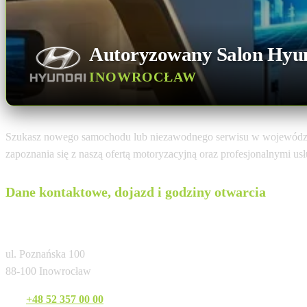
Autoryzowany Salon Hyu
INOWROCŁAW
Szukasz nowego samochodu lub niezawodnego serwisu w wojewódz
zapoznania się z naszą ofertą motoryzacyjną oraz profesjonalnymi u
Dane kontaktowe, dojazd i godziny otwarcia
Auto-Część Inowrocław
ul. Poznańska 100
88-100 Inowrocław
Tel:
+48 52 357 00 00