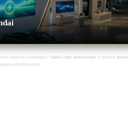
ndai
twie kujawsko-pomorskie?
Auto-Część Inowrocław
w mieście
Inow
sługami warsztatowymi.