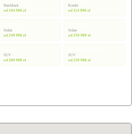
i30 Hatchback
i30 Wagon
Hatchback
Kombi
od 104 900 zł
od 114 900 zł
IONIQ 6
IONIQ 6 N
Sedan
Sedan
od 249 900 zł
od 359 900 zł
NEXO
SANTA FE Hybrid
SUV
SUV
od 289 900 zł
od 229 900 zł