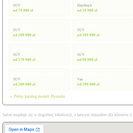
BAYON
i10
SUV
Hatchback
od 79 900 zł
od 59 900 zł
INSTER
IONIQ 3
SUV
SUV
od 109 900 zł
od 189 900 zł
IONIQ 9
KONA
SUV
SUV
od 379 900 zł
od 99 900 zł
SANTA FE Plug-in Hybrid
STARIA Electric
SUV
Van
od 269 900 zł
od 299 900 zł
→ Pełny katalog modeli Hyundai
Salon znajduje się w dogodnej lokalizacji, z łatwym dojazdem dla klientów