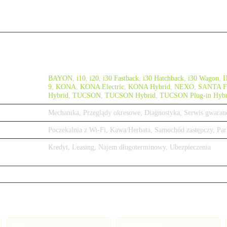
BAYON
,
i10
,
i20
,
i30 Fastback
,
i30 Hatchback
,
i30 Wagon
,
9
,
KONA
,
KONA Electric
,
KONA Hybrid
,
NEXO
,
SANTA F
Hybrid
,
TUCSON
,
TUCSON Hybrid
,
TUCSON Plug-in Hybr
Mechanika, Przeglądy okresowe, Diagnostyka, Serwis gwaran
Poczekalnia z Wi-Fi, Kawa/Herbata, Samochód zastępczy, Par
Kredyt, Leasing, Najem długoterminowy, Ubezpieczenia