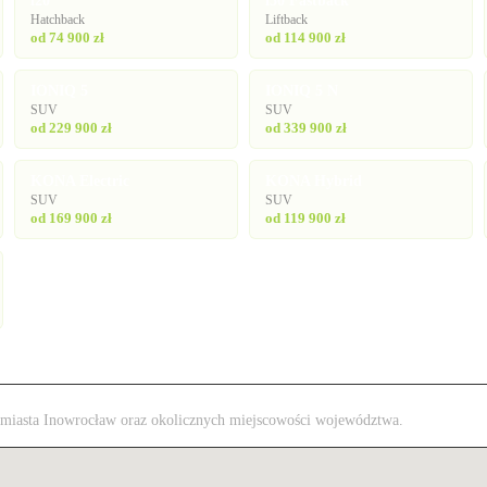
i20
i30 Fastback
Hatchback
Liftback
od 74 900 zł
od 114 900 zł
IONIQ 5
IONIQ 5 N
SUV
SUV
od 229 900 zł
od 339 900 zł
KONA Electric
KONA Hybrid
SUV
SUV
od 169 900 zł
od 119 900 zł
 z miasta Inowrocław oraz okolicznych miejscowości województwa.