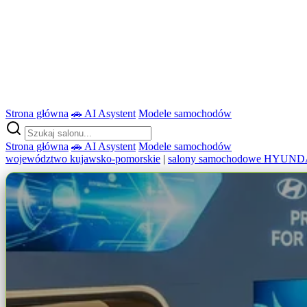
Strona główna
🚗 AI Asystent
Modele samochodów
Strona główna
🚗 AI Asystent
Modele samochodów
województwo kujawsko-pomorskie
|
salony samochodowe HYUND