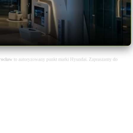
rocław
to autoryzowany punkt marki Hyundai. Zapraszamy do