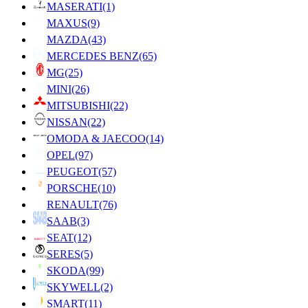
MASERATI
(1)
MAXUS
(9)
MAZDA
(43)
MERCEDES BENZ
(65)
MG
(25)
MINI
(26)
MITSUBISHI
(22)
NISSAN
(22)
OMODA & JAECOO
(14)
OPEL
(97)
PEUGEOT
(57)
PORSCHE
(10)
RENAULT
(76)
SAAB
(3)
SEAT
(12)
SERES
(5)
SKODA
(99)
SKYWELL
(2)
SMART
(11)