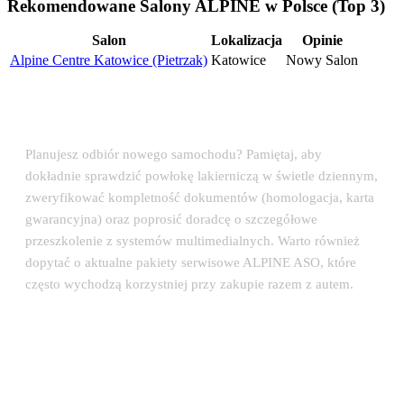
Rekomendowane Salony ALPINE w Polsce (Top 3)
Salon
Lokalizacja
Opinie
Alpine Centre Katowice (Pietrzak)
Katowice
Nowy Salon
💡 Porada eksperta: Odbiór auta w salonie
ALPINE
Planujesz odbiór nowego samochodu? Pamiętaj, aby
dokładnie sprawdzić powłokę lakierniczą w świetle dziennym,
zweryfikować kompletność dokumentów (homologacja, karta
gwarancyjna) oraz poprosić doradcę o szczegółowe
przeszkolenie z systemów multimedialnych. Warto również
dopytać o aktualne pakiety serwisowe ALPINE ASO, które
często wychodzą korzystniej przy zakupie razem z autem.