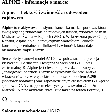
ALPINE - informacje o marce:
Alpine – Lekkość i zwinność z rodowodem
rajdowym
Alpine
to reaktywowana, słynna francuska marka sportowa, która
swoją legendę zbudowała na rajdowych trasach, zdobywając m.in.
Mistrzostwo Świata w Rajdach (WRC). Wskrzeszona przez Grupę
Renault, Alpine hołduje tradycyjnym wartościom: lekkości
konstrukcji, centralnemu silnikowi i zwinności, która daje
niesamowitą frajdę z jazdy.
Serce oferty stanowi model
A110
– współczesna interpretacja
klasycznej „Berlinette”. Dostępna w wersjach GT, S oraz
ekstremalnej R, Alpine jest chwalona przez dziennikarzy za
„analogowe” odczucia z jazdy w cyfrowym świecie. Marka
wkracza również w erę elektromobilności z modelem
A290
(sportowy hot-hatch) oraz zapowiedzianym crossoverem GT, łącząc
sportowe DNA z napędem elektrycznym w swoim „Garażu
Marzeń”. Alpine aktywnie rywalizuje także na torach Formuły 1.
Salony samochodowe
(1617)