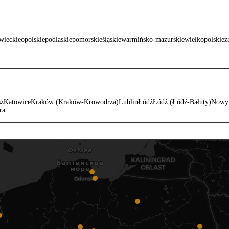
wieckie
opolskie
podlaskie
pomorskie
śląskie
warmińsko-mazurskie
wielkopolskie
z
sz
Katowice
Kraków (Kraków-Krowodrza)
Lublin
Łódź
Łódź (Łódź-Bałuty)
Nowy
ra