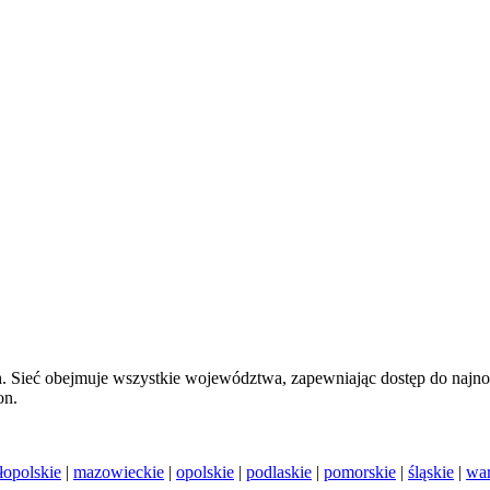
. Sieć obejmuje wszystkie województwa, zapewniając dostęp do naj
on.
łopolskie
|
mazowieckie
|
opolskie
|
podlaskie
|
pomorskie
|
śląskie
|
war