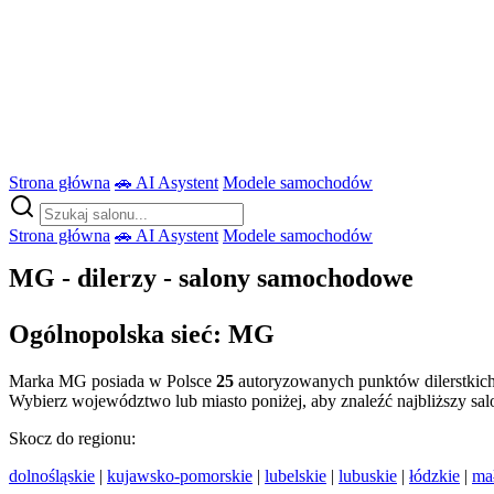
Strona główna
🚗 AI Asystent
Modele samochodów
Strona główna
🚗 AI Asystent
Modele samochodów
MG - dilerzy - salony samochodowe
Ogólnopolska sieć: MG
Marka MG posiada w Polsce
25
autoryzowanych punktów dilerstkich
Wybierz województwo lub miasto poniżej, aby znaleźć najbliższy sal
Skocz do regionu:
dolnośląskie
|
kujawsko-pomorskie
|
lubelskie
|
lubuskie
|
łódzkie
|
ma