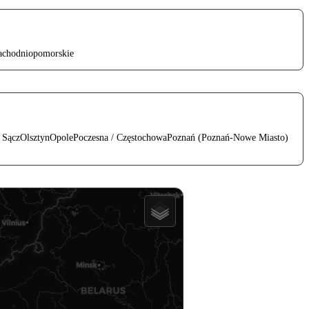
achodniopomorskie
 Sącz
Olsztyn
Opole
Poczesna / Częstochowa
Poznań (Poznań-Nowe Miasto)