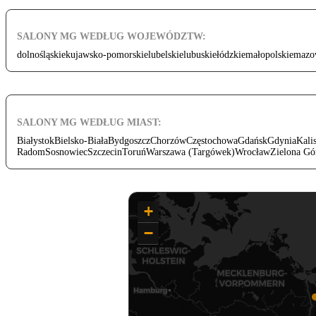
SALONY MG WEDŁUG WOJEWÓDZTW:
dolnośląskie
kujawsko-pomorskie
lubelskie
lubuskie
łódzkie
małopolskie
mazo
SALONY MG WEDŁUG MIAST:
Białystok
Bielsko-Biała
Bydgoszcz
Chorzów
Częstochowa
Gdańsk
Gdynia
Kali
Radom
Sosnowiec
Szczecin
Toruń
Warszawa (Targówek)
Wrocław
Zielona Gó
+
−