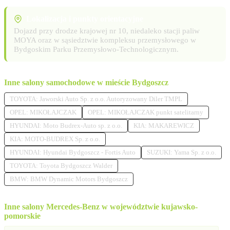
Lokalizacja i punkty orientacyjne
Dojazd przy drodze krajowej nr 10, niedaleko stacji paliw
MOYA oraz w sąsiedztwie kompleksu przemysłowego w
Bydgoskim Parku Przemysłowo-Technologicznym.
Inne salony samochodowe w mieście Bydgoszcz
TOYOTA: Jaworski Auto Sp. z o.o. Autoryzowany Diler TMPL
OPEL: MIKOŁAJCZAK
OPEL: MIKOŁAJCZAK punkt satelitarny
HYUNDAI: Moto Budrex-Auto sp. z o.o.
KIA: MAKAREWICZ
KIA: MOTO-BUDREX Sp. z o.o.
HYUNDAI: Hyundai Bydgoszcz - Fortis Auto
SUZUKI: Yama Sp. z o.o.
TOYOTA: Toyota Bydgoszcz Walder
BMW: BMW Dynamic Motors Bydgoszcz
Inne salony Mercedes-Benz w województwie kujawsko-
pomorskie