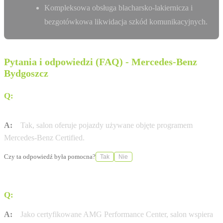
Kompleksowa obsługa blacharsko-lakiernicza i
bezgotówkowa likwidacja szkód komunikacyjnych.
Pytania i odpowiedzi (FAQ) - Mercedes-Benz
Bydgoszcz
Q:
Czy w salonie Auto Frelik w Bydgoszczy mogę zakupić
samochód używany?
A:
Tak, salon oferuje pojazdy używane objęte programem
Mercedes-Benz Certified.
Czy ta odpowiedź była pomocna?
Tak
Nie
Q:
Czy Auto Frelik prowadzi szkolenia dla kierowców?
A:
Jako certyfikowane AMG Performance Center, salon wspiera