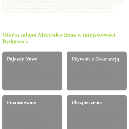
Mercedes-Benz Toruń - Auto-Frelik Spółka Cywilna S. R. Frelik, A. Frelik
Mercedes-Benz Bydgoszcz - Sobiesław Zasada Automotive Brzoza
Oferta salonu Mercedes-Benz w miejscowości
Bydgoszcz
Pojazdy Nowe
Używane z Gwarancją
Pełna gama modelowa
Certyfikowane auta używane z
Mercedes-Benz dostępna do
pewną historią serwisową i
konfiguracji i jazdy próbnej.
techniczną.
Finansowanie
Ubezpieczenia
Leasing, najem
Atrakcyjne pakiety dealerskie
długoterminowy i kredyt
OC/AC/NNW oraz Assistance
Mercedes-Benz Finance
dopasowane do Twojego
dostosowany do potrzeb.
modelu Mercedes-Benz.