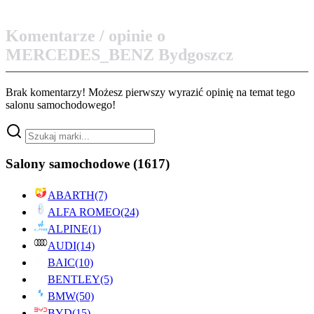
Komentarze / opinie o
MERCEDES_BENZ Bydgoszcz
Brak komentarzy! Możesz pierwszy wyrazić opinię na temat tego
salonu samochodowego!
Salony samochodowe
(1617)
ABARTH
(7)
ALFA ROMEO
(24)
ALPINE
(1)
AUDI
(14)
BAIC
(10)
BENTLEY
(5)
BMW
(50)
BYD
(15)