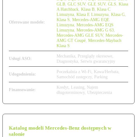
GLB
,
GLC SUV
,
GLE SUV
,
GLS
,
Klasa
A Hatchback
,
Klasa B
,
Klasa C
Limuzyna
,
Klasa E Limuzyna
,
Klasa G
,
Klasa S
,
Mercedes-AMG EQE
Oferowane modele:
Limuzyna
,
Mercedes-AMG EQS
Limuzyna
,
Mercedes-AMG G 63
,
Mercedes-AMG GLE SUV
,
Mercedes-
AMG GT Coupé
,
Mercedes-Maybach
Klasa S
Mechanika, Przeglądy okresowe,
Usługi ASO:
Diagnostyka, Serwis gwarancyjny
Poczekalnia z Wi-Fi, Kawa/Herbata,
Udogodnienia:
Samochód zastępczy, Parking
Kredyt, Leasing, Najem
Finansowanie:
długoterminowy, Ubezpieczenia
Katalog modeli Mercedes-Benz dostępnych w
salonie