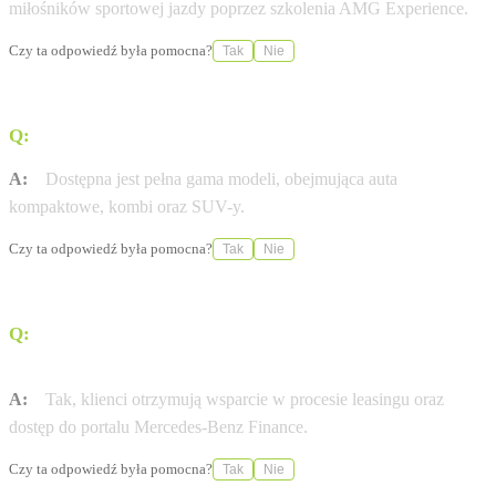
miłośników sportowej jazdy poprzez szkolenia AMG Experience.
Czy ta odpowiedź była pomocna?
Tak
Nie
Q:
Jakie modele Mercedes-Benz są dostępne w ofercie?
A:
Dostępna jest pełna gama modeli, obejmująca auta
kompaktowe, kombi oraz SUV-y.
Czy ta odpowiedź była pomocna?
Tak
Nie
Q:
Czy w salonie można uzyskać wsparcie przy
finansowaniu zakupu?
A:
Tak, klienci otrzymują wsparcie w procesie leasingu oraz
dostęp do portalu Mercedes-Benz Finance.
Czy ta odpowiedź była pomocna?
Tak
Nie