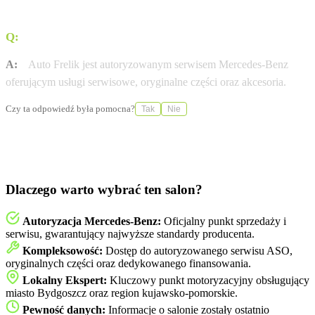
Q:
Czy salon posiada autoryzację do obsługi serwisowej?
A:
Auto Frelik jest autoryzowanym serwisem Mercedes-Benz
oferującym usługi serwisowe, oryginalne części oraz akcesoria.
Czy ta odpowiedź była pomocna?
Tak
Nie
Dlaczego warto wybrać ten salon?
Autoryzacja Mercedes-Benz:
Oficjalny punkt sprzedaży i
serwisu, gwarantujący najwyższe standardy producenta.
Kompleksowość:
Dostęp do autoryzowanego serwisu ASO,
oryginalnych części oraz dedykowanego finansowania.
Lokalny Ekspert:
Kluczowy punkt motoryzacyjny obsługujący
miasto Bydgoszcz oraz region kujawsko-pomorskie.
Pewność danych:
Informacje o salonie zostały ostatnio