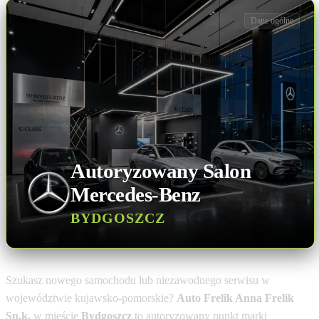
Dane ogólne
Autoryzowany Salon
Mercedes-Benz
BYDGOSZCZ
Szukasz nowego samochodu lub niezawodnego serwisu w
województwie kujawsko-pomorskie?
Auto Frelik Anna Frelik
Sp.k.
w mieście
Bydgoszcz
to autoryzowany punkt marki