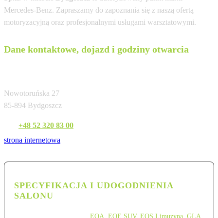
Mercedes-Benz. Zapraszamy do zapoznania się z naszą ofertą
motoryzacyjną oraz profesjonalnymi usługami warsztatowymi.
Dane kontaktowe, dojazd i godziny otwarcia
Auto Frelik Anna Frelik Sp.k.
Nowotoruńska 27
85-894 Bydgoszcz
Tel:
+48 52 320 83 00
strona internetowa
SPECYFIKACJA I UDOGODNIENIA
SALONU
EQA
,
EQE SUV
,
EQS Limuzyna
,
GLA
,