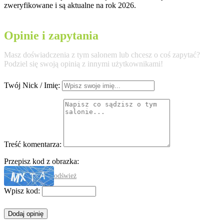
zweryfikowane i są aktualne na rok 2026.
Opinie i zapytania
Masz doświadczenia z tym salonem lub chcesz o coś zapytać?
Podziel się swoją opinią z innymi użytkownikami!
Twój Nick / Imię:
Treść komentarza:
Przepisz kod z obrazka:
odśwież
Wpisz kod: