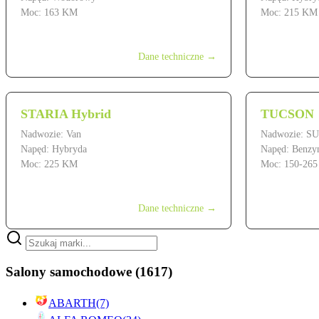
Moc: 163 KM
Moc: 215 KM
od 289 900 zł
od 229 900 z
Dane techniczne →
STARIA Hybrid
TUCSON
Nadwozie: Van
Nadwozie: S
Napęd: Hybryda
Napęd: Benzy
Moc: 225 KM
Moc: 150-26
od 249 900 zł
od 134 900 z
Dane techniczne →
Salony samochodowe
(1617)
ABARTH
(7)