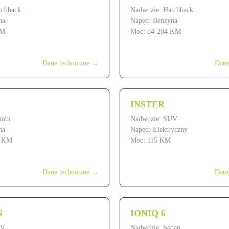
tchback
Nadwozie: Hatchback
na
Napęd: Benzyna
KM
Moc: 84-204 KM
od 74 900 zł
Dane techniczne →
Dane
INSTER
ombi
Nadwozie: SUV
na
Napęd: Elektryczny
0 KM
Moc: 115 KM
ł
od 109 900 zł
Dane techniczne →
Dane
N
IONIQ 6
UV
Nadwozie: Sedan