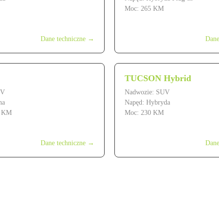
Moc: 265 KM
ł
od 269 900 zł
Dane techniczne →
Dane
TUCSON Hybrid
UV
Nadwozie: SUV
na
Napęd: Hybryda
5 KM
Moc: 230 KM
ł
od 169 900 zł
Dane techniczne →
Dane