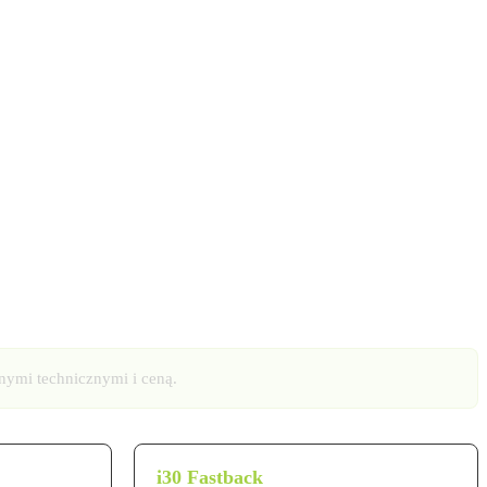
nymi technicznymi i ceną.
i30 Fastback