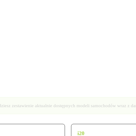
jdziesz zestawienie aktualnie dostępnych modeli samochodów wraz z da
i20