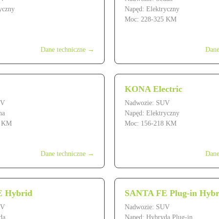
yczny
Napęd: Elektryczny
Moc: 228-325 KM
ł
od 249 900 zł
Dane techniczne →
Dane
KONA Electric
UV
Nadwozie: SUV
na
Napęd: Elektryczny
8 KM
Moc: 156-218 KM
od 169 900 zł
Dane techniczne →
Dane
 Hybrid
SANTA FE Plug-in Hybr
UV
Nadwozie: SUV
da
Napęd: Hybryda Plug-in