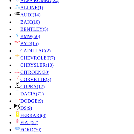
ALFA ROMEO
(24)
ALPINE
(1)
AUDI
(14)
BAIC
(10)
BENTLEY
(5)
BMW
(50)
BYD
(15)
CADILLAC
(2)
CHEVROLET
(7)
CHRYSLER
(10)
CITROEN
(30)
CORVETTE
(3)
CUPRA
(17)
DACIA
(71)
DODGE
(9)
DS
(9)
FERRARI
(3)
FIAT
(52)
FORD
(70)