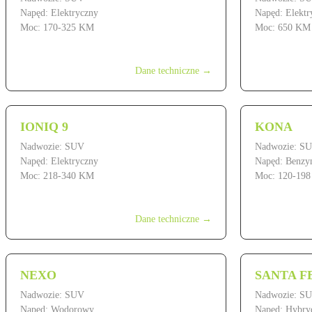
Napęd: Elektryczny
Napęd: Elektr
Moc: 170-325 KM
Moc: 650 KM
od 229 900 zł
od 339 900 z
Dane techniczne →
IONIQ 9
KONA
Nadwozie: SUV
Nadwozie: S
Napęd: Elektryczny
Napęd: Benzy
Moc: 218-340 KM
Moc: 120-19
od 379 900 zł
od 99 900 zł
Dane techniczne →
NEXO
SANTA FE
Nadwozie: SUV
Nadwozie: S
Napęd: Wodorowy
Napęd: Hybry