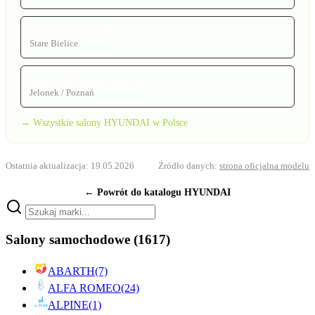
Auto Club Koszalin
Stare Bielice
Auto Club Poznań (Jelonek)
Jelonek / Poznań
→ Wszystkie salony HYUNDAI w Polsce
Ostatnia aktualizacja: 19.05.2026
Źródło danych:
strona oficjalna modelu
← Powrót do katalogu HYUNDAI
Salony samochodowe
(1617)
ABARTH
(7)
ALFA ROMEO
(24)
ALPINE
(1)