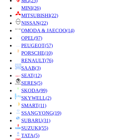
MG
(25)
MINI
(26)
MITSUBISHI
(22)
NISSAN
(22)
OMODA & JAECOO
(14)
OPEL
(97)
PEUGEOT
(57)
PORSCHE
(10)
RENAULT
(76)
SAAB
(3)
SEAT
(12)
SERES
(5)
SKODA
(99)
SKYWELL
(2)
SMART
(11)
SSANGYONG
(19)
SUBARU
(31)
SUZUKI
(55)
TATA
(5)