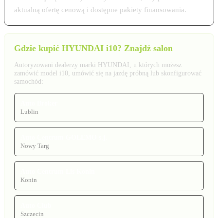
aktualną ofertę cenową i dostępne pakiety finansowania.
Gdzie kupić HYUNDAI i10? Znajdź salon
Autoryzowani dealerzy marki HYUNDAI, u których możesz
zamówić model i10, umówić się na jazdę próbną lub skonfigurować
samochód:
Auto Broker
Lublin
Auto Centrum GOLEMO s.j.
Nowy Targ
Auto Centrum Lis Konin
Konin
Auto Club
Szczecin