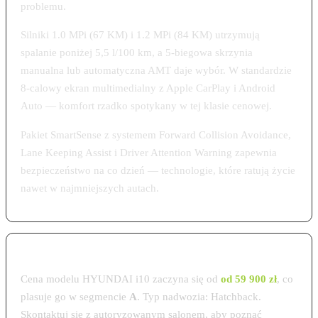
problemu.
Silniki 1.0 MPi (67 KM) i 1.2 MPi (84 KM) utrzymują
spalanie poniżej 5,5 l/100 km, a 5-biegowa skrzynia
manualna lub automatyczna AMT daje wybór. W standardzie
8-calowy ekran multimedialny z Apple CarPlay i Android
Auto — komfort rzadko spotykany w tej klasie cenowej.
Pakiet SmartSense z systemem Forward Collision Avoidance,
Lane Keeping Assist i Driver Attention Warning zapewnia
bezpieczeństwo na co dzień — technologie, które ratują życie
nawet w najmniejszych autach.
Cena HYUNDAI i10 w Polsce 2026
Cena modelu HYUNDAI i10 zaczyna się od
od 59 900 zł
, co
plasuje go w segmencie
A
. Typ nadwozia: Hatchback.
Skontaktuj się z autoryzowanym salonem, aby poznać