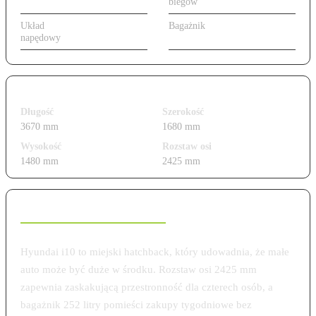
biegów
Automatyczna AMT
Układ
Przedni
Bagażnik
252 l
napędowy
(FWD)
Wymiary i gabaryty
Długość
Szerokość
3670 mm
1680 mm
Wysokość
Rozstaw osi
1480 mm
2425 mm
Charakterystyka modelu
Hyundai i10 to miejski hatchback, który udowadnia, że małe
auto może być duże w środku. Rozstaw osi 2425 mm
zapewnia zaskakującą przestronność dla czterech osób, a
bagażnik 252 litry pomieści zakupy tygodniowe bez