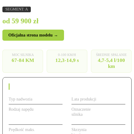
SEGMENT: A
od 59 900 zł
Oficjalna strona modelu →
MOC SILNIKA
0-100 KM/H
ŚREDNIE SPALANIE
67-84 KM
12,3-14,9 s
4,7-5,4 l/100
km
Dane techniczne
Typ nadwozia
Hatchback
Lata produkcji
2020 - obecnie
Rodzaj napędu
Benzyna
Oznaczenie
od 67 do 84 KM,
silnika
benzyna (1.0/1.2
MPi)
Prędkość maks.
161-173 km/h
Skrzynia
Manualna 5-bieg. /