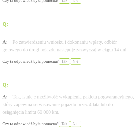
Czy ta odpowiedź była pomocna?
Tak
Nie
Q:
Ile trwa proces odbioru samochodu po zakupie
online?
A:
Po zatwierdzeniu wniosku i dokonaniu wpłaty, odbiór
gotowego do drogi pojazdu następuje zazwyczaj w ciągu 14 dni.
Czy ta odpowiedź była pomocna?
Tak
Nie
Q:
Czy salon oferuje pakiety serwisowe?
A:
Tak, istnieje możliwość wykupienia pakietu pogwarancyjnego,
który zapewnia serwisowanie pojazdu przez 4 lata lub do
osiągnięcia limitu 60 000 km.
Czy ta odpowiedź była pomocna?
Tak
Nie