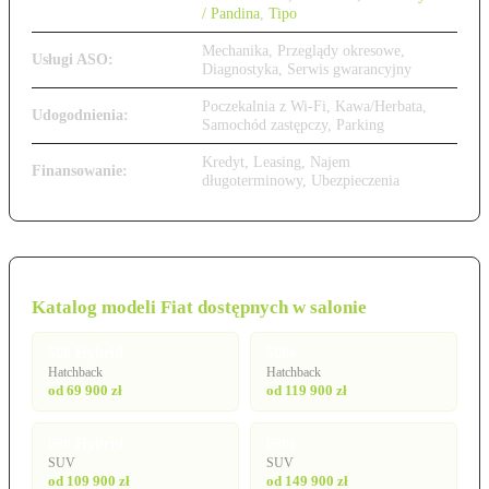
/ Pandina
,
Tipo
Mechanika, Przeglądy okresowe,
Usługi ASO:
Diagnostyka, Serwis gwarancyjny
Poczekalnia z Wi-Fi, Kawa/Herbata,
Udogodnienia:
Samochód zastępczy, Parking
Kredyt, Leasing, Najem
Finansowanie:
długoterminowy, Ubezpieczenia
Katalog modeli Fiat dostępnych w salonie
500 Hybrid
500e
Hatchback
Hatchback
od 69 900 zł
od 119 900 zł
600 Hybrid
600e
SUV
SUV
od 109 900 zł
od 149 900 zł