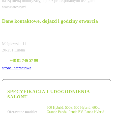
naszą ofertą motoryzacyjną oraz profesjonalnymi usługami
warsztatowymi.
Dane kontaktowe, dojazd i godziny otwarcia
AUTOBIAL Sp. z o.o.
Mełgiewska 11
20-251 Lublin
Tel:
+48 81 746 57 90
strona internetowa
SPECYFIKACJA I UDOGODNIENIA
SALONU
500 Hybrid
,
500e
,
600 Hybrid
,
600e
,
Oferowane modele:
Grande Panda
,
Panda EV
,
Panda Hybrid