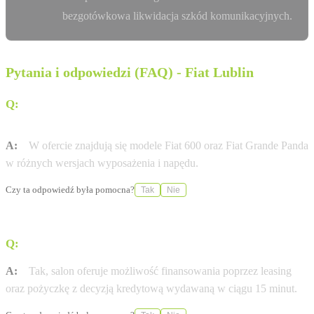
bezgotówkowa likwidacja szkód komunikacyjnych.
Pytania i odpowiedzi (FAQ) - Fiat Lublin
Q:
Jakie modele Fiata są obecnie dostępne w salonie w
Lublinie?
A:
W ofercie znajdują się modele Fiat 600 oraz Fiat Grande Panda
w różnych wersjach wyposażenia i napędu.
Czy ta odpowiedź była pomocna?
Tak
Nie
Q:
Czy w salonie można sfinansować zakup samochodu?
A:
Tak, salon oferuje możliwość finansowania poprzez leasing
oraz pożyczkę z decyzją kredytową wydawaną w ciągu 15 minut.