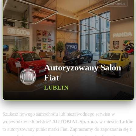
Dane ogólne
Autoryzowany Salon
Fiat
LUBLIN
Szukasz nowego samochodu lub niezawodnego serwisu w
województwie lubelskie?
AUTOBIAL Sp. z o.o.
w mieście
Lublin
to autoryzowany punkt marki Fiat. Zapraszamy do zapoznania się z