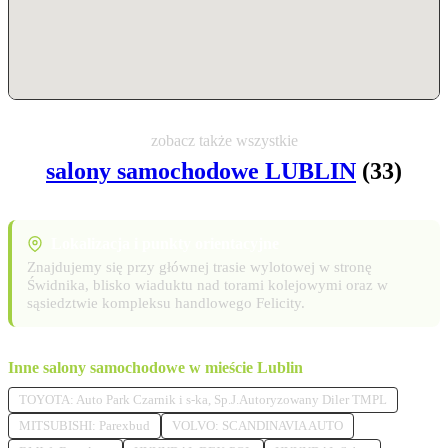
zobacz także wszystkie
salony samochodowe LUBLIN
(33)
Lokalizacja i punkty orientacyjne
Znajdujemy się przy głównej trasie wylotowej w stronę
Świdnika, blisko wiaduktu nad torami kolejowymi oraz w
sąsiedztwie kompleksu handlowego Felicity.
Inne salony samochodowe w mieście Lublin
TOYOTA: Auto Park Czarnik i s-ka, Sp.J.Autoryzowany Diler TMPL
MITSUBISHI: Parexbud
VOLVO: SCANDINAVIA AUTO