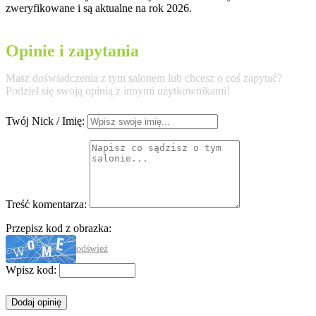
zweryfikowane i są aktualne na rok 2026.
Opinie i zapytania
Masz doświadczenia z tym salonem lub chcesz o coś zapytać?
Podziel się swoją opinią z innymi użytkownikami!
Twój Nick / Imię:
Treść komentarza:
Przepisz kod z obrazka:
odśwież
Wpisz kod: