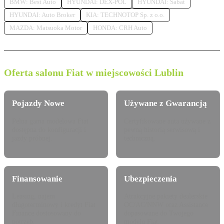
BMW: Best Auto
HYUNDAI: DEX-POL
HYUNDAI: Sabat
HYUNDAI: Auto Broker
KIA: TECHNOTOP Sp. z o.o.
MAZDA: Matsuoka Motor
HONDA: CRH Auto
Oferta salonu Fiat w miejscowości Lublin
Pojazdy Nowe
Używane z Gwarancją
Pełna gama modelowa Fiat
Certyfikowane auta używane z
dostępna do konfiguracji i
pewną historią serwisową i
jazdy próbnej.
techniczną.
Finansowanie
Ubezpieczenia
Leasing, najem
Atrakcyjne pakiety dealerskie
długoterminowy i kredyt Fiat
OC/AC/NNW oraz Assistance
Finance dostosowany do
dopasowane do Twojego
potrzeb.
modelu Fiat.