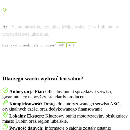
Q:
Gdzie dokładnie znajduje się salon AUTOBIAL w
Lublinie?
A:
Salon mieści się przy ulicy Mełgiewskiej 11 w Lublinie, w
województwie lubelskim.
Czy ta odpowiedź była pomocna?
Tak
Nie
Dlaczego warto wybrać ten salon?
Autoryzacja Fiat:
Oficjalny punkt sprzedaży i serwisu,
gwarantujący najwyższe standardy producenta.
Kompleksowość:
Dostęp do autoryzowanego serwisu ASO,
oryginalnych części oraz dedykowanego finansowania.
Lokalny Ekspert:
Kluczowy punkt motoryzacyjny obsługujący
miasto Lublin oraz region lubelskie.
Pewność danych:
Informacje o salonie zostały ostatnio