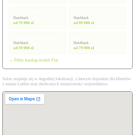
Grande Panda
Panda EV
Hatchback
Hatchback
od 79 900 zł
od 99 900 zł
Panda Hybrid / Pandina
Tipo
Hatchback
Hatchback
od 59 900 zł
od 79 900 zł
→ Pełny katalog modeli Fiat
Salon znajduje się w dogodnej lokalizacji, z łatwym dojazdem dla klientów
z miasta Lublin oraz okolicznych miejscowości województwa.