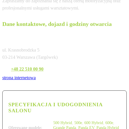
Zapraszamy do zapoznania się z naszą ofertą motoryzacyjną oraz
profesjonalnymi usługami warsztatowymi.
Dane kontaktowe, dojazd i godziny otwarcia
Euromobil Warszawa
ul. Krasnobrodzka 5
03-214 Warszawa (Targówek)
Tel:
+48 22 510 00 90
strona internetowa
SPECYFIKACJA I UDOGODNIENIA
SALONU
500 Hybrid
,
500e
,
600 Hybrid
,
600e
,
Oferowane modele:
Grande Panda
,
Panda EV
,
Panda Hybrid