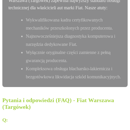
Warszawa (Targówek) zapewnia najwyższy standard obsługi
technicznej dla właścicieli aut marki Fiat. Nasze atuty:
Wykwalifikowana kadra certyfikowanych
mechaników przeszkolonych przez producenta.
Najnowocześniejsza diagnostyka komputerowa i
narzędzia dedykowane Fiat.
Wyłącznie oryginalne części zamienne z pełną
gwarancją producenta.
Kompleksowa obsługa blacharsko-lakiernicza i
bezgotówkowa likwidacja szkód komunikacyjnych.
Pytania i odpowiedzi (FAQ) - Fiat Warszawa
(Targówek)
Q:
Czy w salonie Euromobil Warszawa można wykonać
przegląd samochodu elektrycznego?