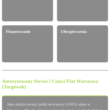
Pełna gama modelowa Fiat
Certyfikowane auta używane z
dostępna do konfiguracji i
pewną historią serwisową i
jazdy próbnej.
techniczną.
Finansowanie
Ubezpieczenia
Leasing, najem
Atrakcyjne pakiety dealerskie
długoterminowy i kredyt Fiat
OC/AC/NNW oraz Assistance
Finance dostosowany do
dopasowane do Twojego
potrzeb.
modelu Fiat.
Autoryzowany Serwis i Części Fiat Warszawa
(Targówek)
Jako autoryzowany punkt serwisowy (ASO), salon w