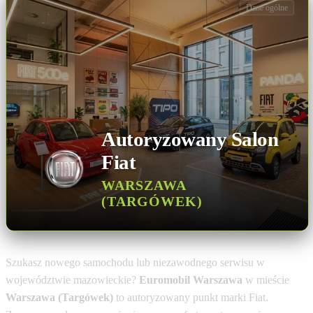
Dane ogólne
Autoryzowany Salon
Fiat
WARSZAWA
(TARGÓWEK)
Szukasz nowego samochodu lub niezawodnego serwisu w
województwie mazowieckie?
Euromobil Warszawa
w mieście
Warszawa (Targówek)
to autoryzowany punkt marki Fiat.