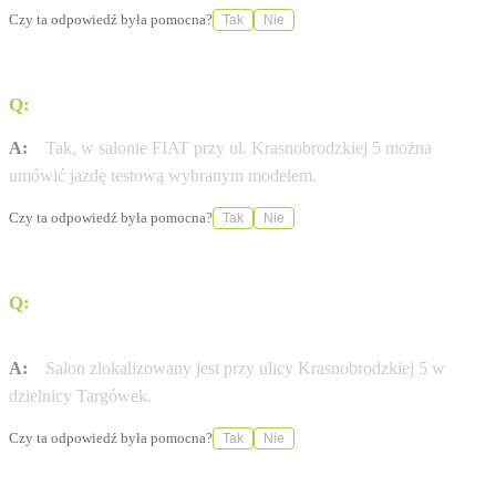
Czy ta odpowiedź była pomocna?
Tak
Nie
Q:
Czy istnieje możliwość umówienia jazdy testowej?
A:
Tak, w salonie FIAT przy ul. Krasnobrodzkiej 5 można
umówić jazdę testową wybranym modelem.
Czy ta odpowiedź była pomocna?
Tak
Nie
Q:
Gdzie dokładnie znajduje się salon Euromobil w
Warszawie?
A:
Salon zlokalizowany jest przy ulicy Krasnobrodzkiej 5 w
dzielnicy Targówek.
Czy ta odpowiedź była pomocna?
Tak
Nie