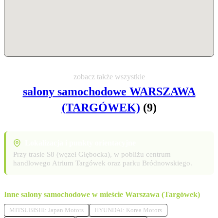
zobacz także wszystkie
salony samochodowe WARSZAWA
(TARGÓWEK)
(9)
Lokalizacja i punkty orientacyjne
Przy trasie S8 (węzeł Głębocka), w pobliżu centrum
handlowego Atrium Targówek oraz parku Bródnowskiego.
Inne salony samochodowe w mieście Warszawa (Targówek)
MITSUBISHI: Japan Motors
HYUNDAI: Korea Motors