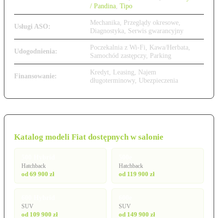
/ Pandina
,
Tipo
Mechanika, Przeglądy okresowe,
Usługi ASO:
Diagnostyka, Serwis gwarancyjny
Poczekalnia z Wi-Fi, Kawa/Herbata,
Udogodnienia:
Samochód zastępczy, Parking
Kredyt, Leasing, Najem
Finansowanie:
długoterminowy, Ubezpieczenia
Katalog modeli Fiat dostępnych w salonie
500 Hybrid
500e
Hatchback
Hatchback
od 69 900 zł
od 119 900 zł
600 Hybrid
600e
SUV
SUV
od 109 900 zł
od 149 900 zł