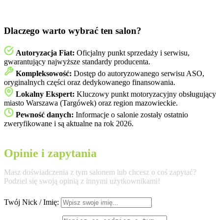
Dlaczego warto wybrać ten salon?
Autoryzacja Fiat:
Oficjalny punkt sprzedaży i serwisu,
gwarantujący najwyższe standardy producenta.
Kompleksowość:
Dostęp do autoryzowanego serwisu ASO,
oryginalnych części oraz dedykowanego finansowania.
Lokalny Ekspert:
Kluczowy punkt motoryzacyjny obsługujący
miasto Warszawa (Targówek) oraz region mazowieckie.
Pewność danych:
Informacje o salonie zostały ostatnio
zweryfikowane i są aktualne na rok 2026.
Opinie i zapytania
Masz doświadczenia z tym salonem lub chcesz o coś zapytać?
Podziel się swoją opinią z innymi użytkownikami!
Twój Nick / Imię: