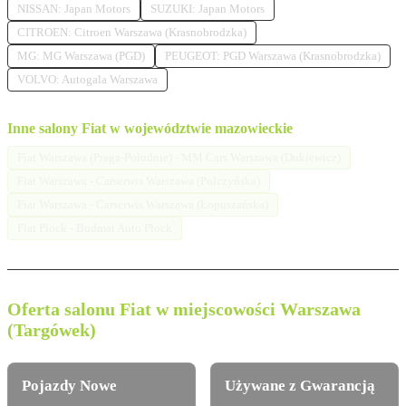
NISSAN: Japan Motors
SUZUKI: Japan Motors
CITROEN: Citroen Warszawa (Krasnobrodzka)
MG: MG Warszawa (PGD)
PEUGEOT: PGD Warszawa (Krasnobrodzka)
VOLVO: Autogala Warszawa
Inne salony Fiat w województwie mazowieckie
Fiat Warszawa (Praga-Południe) - MM Cars Warszawa (Dukiewicz)
Fiat Warszawa - Carserwis Warszawa (Połczyńska)
Fiat Warszawa - Carserwis Warszawa (Łopuszańska)
Fiat Płock - Budmat Auto Płock
Oferta salonu Fiat w miejscowości Warszawa
(Targówek)
Pojazdy Nowe
Używane z Gwarancją