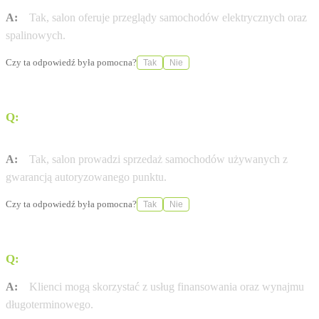
A:
Tak, salon oferuje przeglądy samochodów elektrycznych oraz
spalinowych.
Czy ta odpowiedź była pomocna?
Tak
Nie
Q:
Czy w ofercie salonu znajdują się samochody
używane?
A:
Tak, salon prowadzi sprzedaż samochodów używanych z
gwarancją autoryzowanego punktu.
Czy ta odpowiedź była pomocna?
Tak
Nie
Q:
Jakie usługi finansowe są dostępne dla klientów?
A:
Klienci mogą skorzystać z usług finansowania oraz wynajmu
długoterminowego.