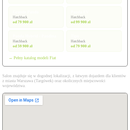
Grande Panda
Panda EV
Hatchback
Hatchback
od 79 900 zł
od 99 900 zł
Panda Hybrid / Pandina
Tipo
Hatchback
Hatchback
od 59 900 zł
od 79 900 zł
→ Pełny katalog modeli Fiat
Salon znajduje się w dogodnej lokalizacji, z łatwym dojazdem dla klientów
z miasta Warszawa (Targówek) oraz okolicznych miejscowości
województwa.