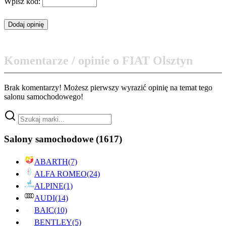
Wpisz kod:
Komentarze / opinie o FIAT Olsztyn
Brak komentarzy! Możesz pierwszy wyrazić opinię na temat tego
salonu samochodowego!
Salony samochodowe
(1617)
ABARTH
(7)
ALFA ROMEO
(24)
ALPINE
(1)
AUDI
(14)
BAIC
(10)
BENTLEY
(5)