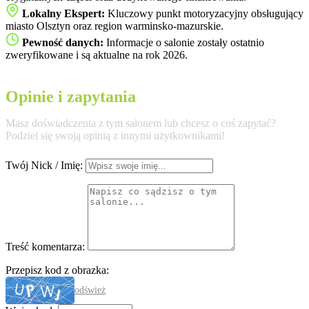
Lokalny Ekspert:
Kluczowy punkt motoryzacyjny obsługujący
miasto Olsztyn oraz region warminsko-mazurskie.
Pewność danych:
Informacje o salonie zostały ostatnio
zweryfikowane i są aktualne na rok 2026.
Opinie i zapytania
Masz doświadczenia z tym salonem lub chcesz o coś zapytać?
Podziel się swoją opinią z innymi użytkownikami!
Twój Nick / Imię:
Treść komentarza:
Przepisz kod z obrazka:
odśwież