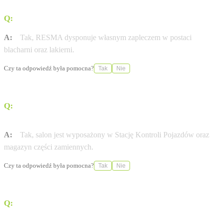
Q:
Czy obiekt posiada własną lakiernię i blacharnię?
A:
Tak, RESMA dysponuje własnym zapleczem w postaci
blacharni oraz lakierni.
Czy ta odpowiedź była pomocna?
Tak
Nie
Q:
Czy na miejscu można skorzystać ze Stacji Kontroli
Pojazdów?
A:
Tak, salon jest wyposażony w Stację Kontroli Pojazdów oraz
magazyn części zamiennych.
Czy ta odpowiedź była pomocna?
Tak
Nie
Q:
Jakie usługi finansowe oferuje dealer?