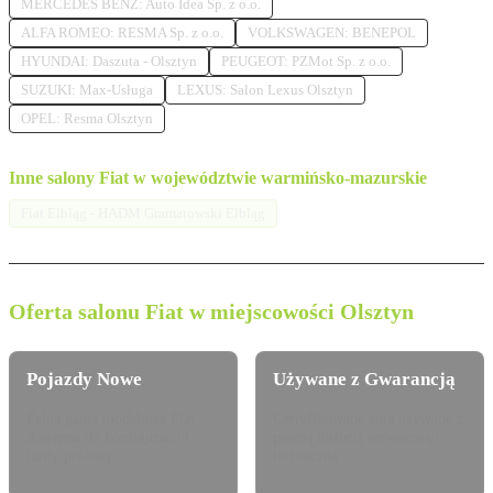
MERCEDES BENZ: Auto Idea Sp. z o.o.
ALFA ROMEO: RESMA Sp. z o.o.
VOLKSWAGEN: BENEPOL
HYUNDAI: Daszuta - Olsztyn
PEUGEOT: PZMot Sp. z o.o.
SUZUKI: Max-Usługa
LEXUS: Salon Lexus Olsztyn
OPEL: Resma Olsztyn
Inne salony Fiat w województwie warmińsko-mazurskie
Fiat Elbląg - HADM Gramatowski Elbląg
Oferta salonu Fiat w miejscowości Olsztyn
Pojazdy Nowe
Używane z Gwarancją
Pełna gama modelowa Fiat
Certyfikowane auta używane z
dostępna do konfiguracji i
pewną historią serwisową i
jazdy próbnej.
techniczną.