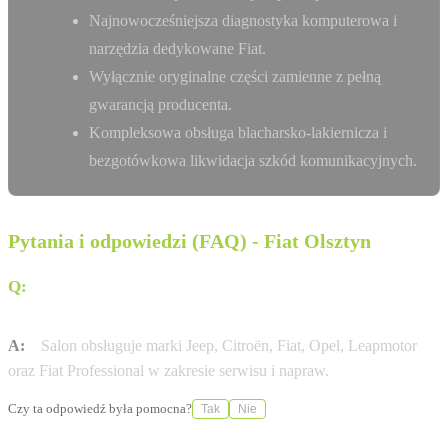
Najnowocześniejsza diagnostyka komputerowa i
narzędzia dedykowane Fiat.
Wyłącznie oryginalne części zamienne z pełną
gwarancją producenta.
Kompleksowa obsługa blacharsko-lakiernicza i
bezgotówkowa likwidacja szkód komunikacyjnych.
Pytania i odpowiedzi (FAQ) - Fiat Olsztyn
Q:
Czy w salonie RESMA w Olsztynie można serwisować
samochody różnych marek?
A:
Salon obsługuje marki Jeep, Citroën, Fiat, Opel, Leapmotor
oraz Fiat Professional w zakresie serwisu i napraw.
Czy ta odpowiedź była pomocna?
Tak
Nie