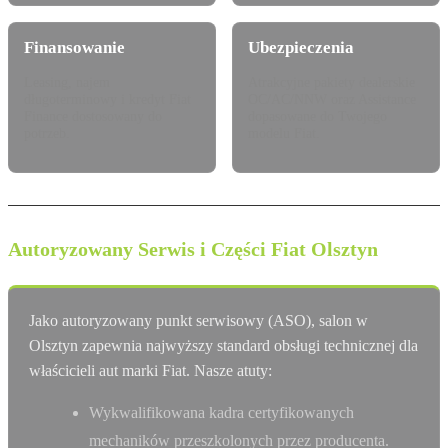
Finansowanie
Ubezpieczenia
Leasing, najem
Atrakcyjne pakiety dealerskie
długoterminowy i kredyt Fiat
OC/AC/NNW oraz Assistance
Finance dostosowany do
dopasowane do Twojego
potrzeb.
modelu Fiat.
Autoryzowany Serwis i Części Fiat Olsztyn
Jako autoryzowany punkt serwisowy (ASO), salon w
Olsztyn zapewnia najwyższy standard obsługi technicznej dla
właścicieli aut marki Fiat. Nasze atuty:
Wykwalifikowana kadra certyfikowanych
mechaników przeszkolonych przez producenta.