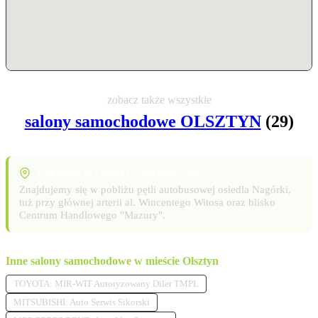
zobacz także wszystkie
salony samochodowe OLSZTYN
(29)
Lokalizacja i punkty orientacyjne
Znajdujemy się w pobliżu pętli autobusowej osiedla Nagórki,
tuż przy głównej arterii al. Wincentego Witosa oraz blisko
Centrum Handlowego "Mazury".
Inne salony samochodowe w mieście Olsztyn
TOYOTA: MIR-WIT Autoryzowany Diler TMPL
MITSUBISHI: Auto Serwis Sikorski