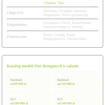
/ Pandina
,
Tipo
Mechanika, Przeglądy okresowe,
Usługi ASO:
Diagnostyka, Serwis gwarancyjny
Poczekalnia z Wi-Fi, Kawa/Herbata,
Udogodnienia:
Samochód zastępczy, Parking
Kredyt, Leasing, Najem
Finansowanie:
długoterminowy, Ubezpieczenia
Katalog modeli Fiat dostępnych w salonie
500 Hybrid
500e
Hatchback
Hatchback
od 69 900 zł
od 119 900 zł
600 Hybrid
600e
SUV
SUV
od 109 900 zł
od 149 900 zł