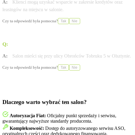
A:
Klienci mogą uzyskać wsparcie w zakresie kredytów oraz
leasingów na miejscu w salonie.
Czy ta odpowiedź była pomocna?
Tak
Nie
Q:
Gdzie dokładnie znajduje się salon RESMA?
A:
Salon mieści się przy ulicy Obrońców Tobruku 5 w Olsztynie.
Czy ta odpowiedź była pomocna?
Tak
Nie
Dlaczego warto wybrać ten salon?
Autoryzacja Fiat:
Oficjalny punkt sprzedaży i serwisu,
gwarantujący najwyższe standardy producenta.
Kompleksowość:
Dostęp do autoryzowanego serwisu ASO,
oryginalnych części oraz dedykowanego finansowania.