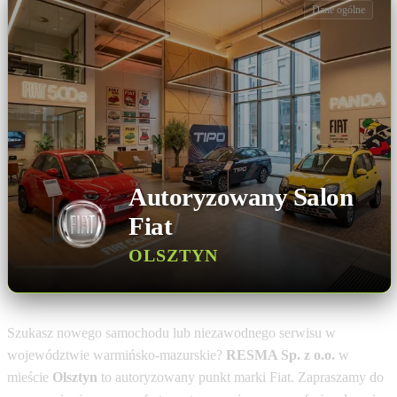
Dane ogólne
Autoryzowany Salon
Fiat
OLSZTYN
Szukasz nowego samochodu lub niezawodnego serwisu w
województwie warmińsko-mazurskie?
RESMA Sp. z o.o.
w
mieście
Olsztyn
to autoryzowany punkt marki Fiat. Zapraszamy do