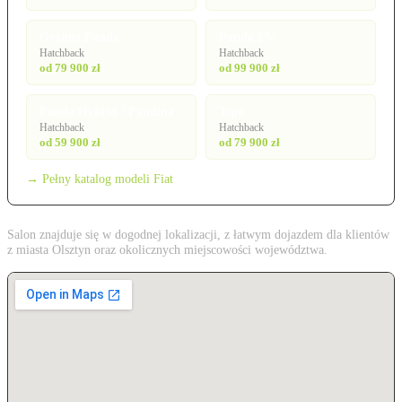
Grande Panda
Panda EV
Hatchback
Hatchback
od 79 900 zł
od 99 900 zł
Panda Hybrid / Pandina
Tipo
Hatchback
Hatchback
od 59 900 zł
od 79 900 zł
→ Pełny katalog modeli Fiat
Salon znajduje się w dogodnej lokalizacji, z łatwym dojazdem dla klientów
z miasta Olsztyn oraz okolicznych miejscowości województwa.