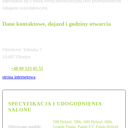
zapoznania się z naszą ofertą motoryzacyjną oraz profesjonalnymi
usługami warsztatowymi.
Dane kontaktowe, dojazd i godziny otwarcia
RESMA Sp. z o.o.
Obrońców Tobruku 5
10-607 Olsztyn
Tel:
+48 89 523 05 55
strona internetowa
SPECYFIKACJA I UDOGODNIENIA
SALONU
500 Hybrid
,
500e
,
600 Hybrid
,
600e
,
Oferowane modele:
Grande Panda
,
Panda EV
,
Panda Hybrid