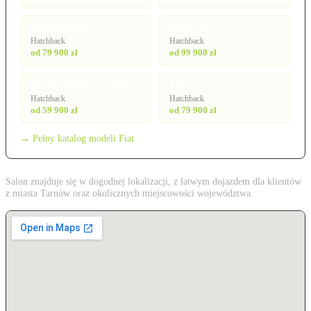
Grande Panda
Panda EV
Hatchback
Hatchback
od 79 900 zł
od 99 900 zł
Panda Hybrid / Pandina
Tipo
Hatchback
Hatchback
od 59 900 zł
od 79 900 zł
→ Pełny katalog modeli Fiat
Salon znajduje się w dogodnej lokalizacji, z łatwym dojazdem dla klientów
z miasta Tarnów oraz okolicznych miejscowości województwa.