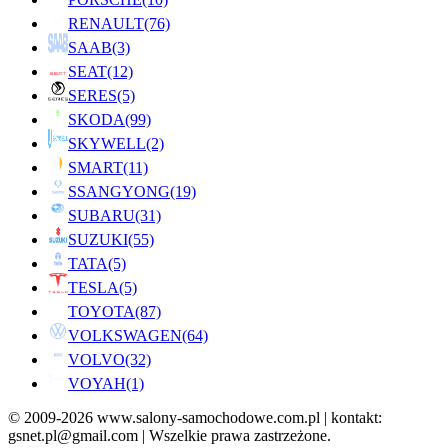
RENAULT
(76)
SAAB
(3)
SEAT
(12)
SERES
(5)
SKODA
(99)
SKYWELL
(2)
SMART
(11)
SSANGYONG
(19)
SUBARU
(31)
SUZUKI
(55)
TATA
(5)
TESLA
(5)
TOYOTA
(87)
VOLKSWAGEN
(64)
VOLVO
(32)
VOYAH
(1)
© 2009-2026 www.salony-samochodowe.com.pl | kontakt:
gsnet.pl@gmail.com | Wszelkie prawa zastrzeżone.