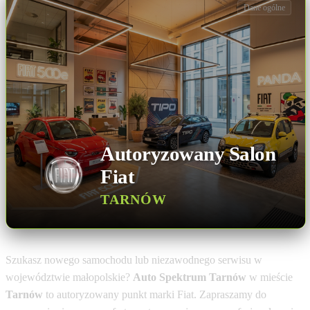
Dane ogólne
Autoryzowany Salon
Fiat
TARNÓW
Szukasz nowego samochodu lub niezawodnego serwisu w
województwie małopolskie?
Auto Spektrum Tarnów
w mieście
Tarnów
to autoryzowany punkt marki Fiat. Zapraszamy do