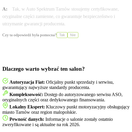
A:
Tak, w Auto Spektrum Tarnów stosujemy certyfikowane,
oryginalne części zamienne, co gwarantuje bezpieczeństwo i
utrzymanie gwarancji producenta.
Czy ta odpowiedź była pomocna?
Tak
Nie
Dlaczego warto wybrać ten salon?
Autoryzacja Fiat:
Oficjalny punkt sprzedaży i serwisu,
gwarantujący najwyższe standardy producenta.
Kompleksowość:
Dostęp do autoryzowanego serwisu ASO,
oryginalnych części oraz dedykowanego finansowania.
Lokalny Ekspert:
Kluczowy punkt motoryzacyjny obsługujący
miasto Tarnów oraz region malopolskie.
Pewność danych:
Informacje o salonie zostały ostatnio
zweryfikowane i są aktualne na rok 2026.