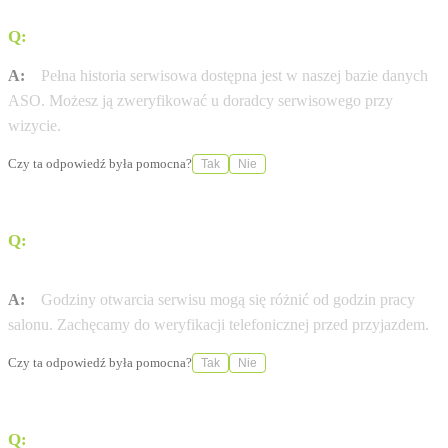
Q:
Gdzie sprawdzę historię serwisową mojej Fiat?
A:
Pełna historia serwisowa dostępna jest w naszej bazie danych
ASO. Możesz ją zweryfikować u doradcy serwisowego przy
wizycie.
Czy ta odpowiedź była pomocna?
Tak
Nie
Q:
W jakich godzinach otwarty jest serwis Fiat w mieście
Tarnów?
A:
Godziny otwarcia serwisu mogą się różnić od godzin pracy
salonu. Zachęcamy do weryfikacji telefonicznej przed przyjazdem.
Czy ta odpowiedź była pomocna?
Tak
Nie
Q:
Czy stosujecie wyłącznie oryginalne części Fiat?