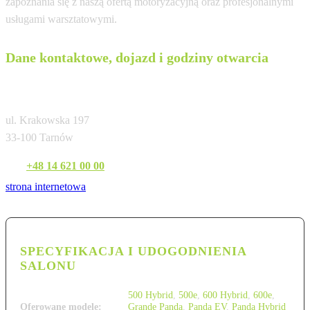
zapoznania się z naszą ofertą motoryzacyjną oraz profesjonalnymi
usługami warsztatowymi.
Dane kontaktowe, dojazd i godziny otwarcia
Auto Spektrum Tarnów
ul. Krakowska 197
33-100 Tarnów
Tel:
+48 14 621 00 00
strona internetowa
SPECYFIKACJA I UDOGODNIENIA
SALONU
500 Hybrid
,
500e
,
600 Hybrid
,
600e
,
Oferowane modele:
Grande Panda
,
Panda EV
,
Panda Hybrid