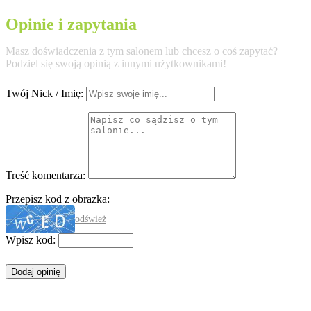
Opinie i zapytania
Masz doświadczenia z tym salonem lub chcesz o coś zapytać?
Podziel się swoją opinią z innymi użytkownikami!
Twój Nick / Imię:
Treść komentarza:
Przepisz kod z obrazka:
odśwież
Wpisz kod: