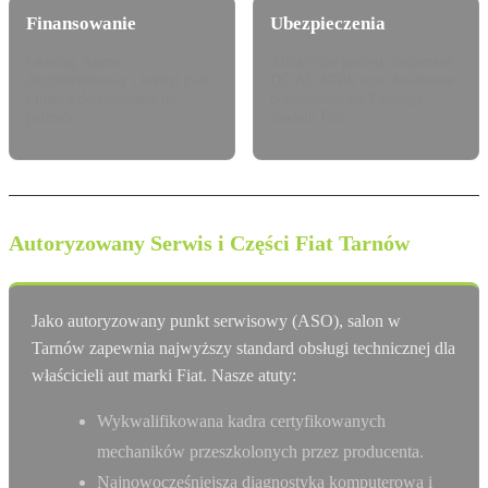
Finansowanie
Ubezpieczenia
Leasing, najem
Atrakcyjne pakiety dealerskie
długoterminowy i kredyt Fiat
OC/AC/NNW oraz Assistance
Finance dostosowany do
dopasowane do Twojego
potrzeb.
modelu Fiat.
Autoryzowany Serwis i Części Fiat Tarnów
Jako autoryzowany punkt serwisowy (ASO), salon w
Tarnów zapewnia najwyższy standard obsługi technicznej dla
właścicieli aut marki Fiat. Nasze atuty:
Wykwalifikowana kadra certyfikowanych
mechaników przeszkolonych przez producenta.
Najnowocześniejsza diagnostyka komputerowa i