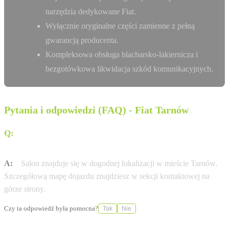
narzędzia dedykowane Fiat.
Wyłącznie oryginalne części zamienne z pełną
gwarancją producenta.
Kompleksowa obsługa blacharsko-lakiernicza i
bezgotówkowa likwidacja szkód komunikacyjnych.
Pytania i odpowiedzi (FAQ) - Fiat Tarnów
Q:
Jak dojechać do salonu Auto Spektrum Tarnów przy
ul. ul. Krakowska 197?
A:
Salon znajduje się w dogodnej lokalizacji w mieście Tarnów.
Szczegółową mapę dojazdu znajdziesz w sekcji kontaktowej na
górze strony.
Czy ta odpowiedź była pomocna?
Tak
Nie