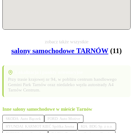
zobacz także wszystkie
salony samochodowe TARNÓW
(11)
Lokalizacja i punkty orientacyjne
Przy trasie krajowej nr 94, w pobliżu centrum handlowego
Gemini Park Tarnów oraz niedaleko węzła autostrady A4
Tarnów Centrum.
Inne salony samochodowe w mieście Tarnów
SKODA: Auto Bączek
FORD: Auto Motive
HYUNDAI: KARMOT KIEĆ Spółka Jawna
KIA: BDG Sp. z o.o.