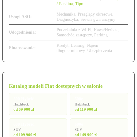
/ Pandina
,
Tipo
Mechanika, Przeglądy okresowe,
Usługi ASO:
Diagnostyka, Serwis gwarancyjny
Poczekalnia z Wi-Fi, Kawa/Herbata,
Udogodnienia:
Samochód zastępczy, Parking
Kredyt, Leasing, Najem
Finansowanie:
długoterminowy, Ubezpieczenia
Katalog modeli Fiat dostępnych w salonie
500 Hybrid
500e
Hatchback
Hatchback
od 69 900 zł
od 119 900 zł
600 Hybrid
600e
SUV
SUV
od 109 900 zł
od 149 900 zł