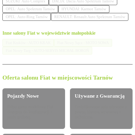
SUZUKI: Auto Complex
DACIA: Dacia Auto Spektrum Tarnów
OPEL: Auto Spektrum Tarnów
HYUNDAI: Karmot Tarnów
OPEL: Auto-Ring Tarnów
RENAULT: Renault Auto Spektrum Tarnów
Inne salony Fiat w województwie małopolskie
Fiat Kraków - AUTO KRAK
Fiat Nowy Sącz - MOTO SOWA
Fiat Nowy Targ - AUTO-SERVIS MICHAŁ BOROŃ
Oferta salonu Fiat w miejscowości Tarnów
Pojazdy Nowe
Używane z Gwarancją
Pełna gama modelowa Fiat
Certyfikowane auta używane z
dostępna do konfiguracji i
pewną historią serwisową i
jazdy próbnej.
techniczną.