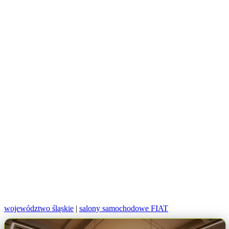
województwo śląskie
|
salony samochodowe FIAT