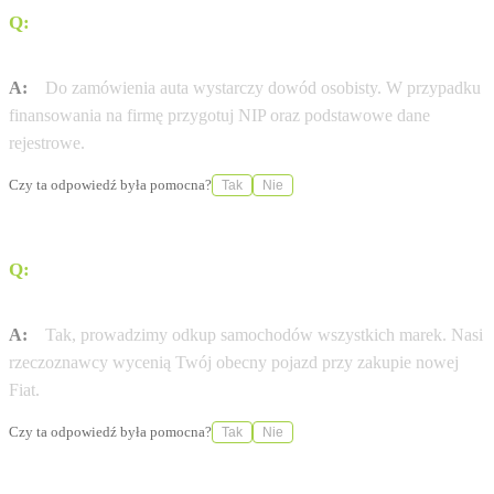
Q:
Jakie dokumenty są potrzebne do zamówienia nowej
Fiat?
A:
Do zamówienia auta wystarczy dowód osobisty. W przypadku
finansowania na firmę przygotuj NIP oraz podstawowe dane
rejestrowe.
Czy ta odpowiedź była pomocna?
Tak
Nie
Q:
Czy mogę zostawić swój obecny samochód w
rozliczeniu?
A:
Tak, prowadzimy odkup samochodów wszystkich marek. Nasi
rzeczoznawcy wycenią Twój obecny pojazd przy zakupie nowej
Fiat.
Czy ta odpowiedź była pomocna?
Tak
Nie