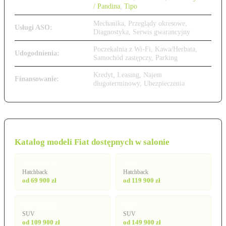
/ Pandina
,
Tipo
Mechanika, Przeglądy okresowe,
Usługi ASO:
Diagnostyka, Serwis gwarancyjny
Poczekalnia z Wi-Fi, Kawa/Herbata,
Udogodnienia:
Samochód zastępczy, Parking
Kredyt, Leasing, Najem
Finansowanie:
długoterminowy, Ubezpieczenia
Katalog modeli Fiat dostępnych w salonie
500 Hybrid
500e
Hatchback
Hatchback
od 69 900 zł
od 119 900 zł
600 Hybrid
600e
SUV
SUV
od 109 900 zł
od 149 900 zł