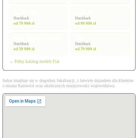
Grande Panda
Panda EV
Hatchback
Hatchback
od 79 900 zł
od 99 900 zł
Panda Hybrid / Pandina
Tipo
Hatchback
Hatchback
od 59 900 zł
od 79 900 zł
→ Pełny katalog modeli Fiat
Salon znajduje się w dogodnej lokalizacji, z łatwym dojazdem dla klientów
z miasta Katowice oraz okolicznych miejscowości województwa.