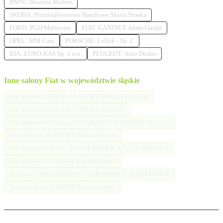
BMW: Bawaria Motors
SKODA: Przedsiębiorstwo Handlowe Maria Śliwka
FORD: PGD Multexim
FIAT: GANINEX Adam Gazda
OPEL: MM Cars
PORSCHE: Lellek - Sp. J.
KIA: EURO-KAS Sp. z o.o.
PEUGEOT: Auto Dealer
Inne salony Fiat w województwie śląskie
Fiat Bytom - TUR SP. J. STEPANIAK&STEPANIAK
Fiat Częstochowa - P.H.U. BILEX Sp. z o.o.
Fiat Dąbrowa Górnicza - SZCZĘSNY - ZJAWIONY Sp. z o o
Fiat Gliwice - GANINEX Barbara Gazda
Fiat Jastrzębie Zdrój - ZUH EUROMOT Sp. z o.o. Filia Nr 2
Fiat Katowice - GANINEX Adam Gazda
Fiat Kozy - PHU AUTO-ALEX ORMANIEC ALEKSANDER
Fiat Pszczyna - GANINEX Gazda Adam