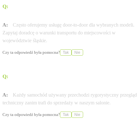
Q:
Czy Partner Katowice oferuje dostawę pod dom
(door-to-door)?
A:
Często oferujemy usługę door-to-door dla wybranych modeli.
Zapytaj doradcę o warunki transportu do miejscowości w
województwie śląskie.
Czy ta odpowiedź była pomocna?
Tak
Nie
Q:
Czy auta używane w Partner Katowice mają
certyfikat jakości?
A:
Każdy samochód używany przechodzi rygorystyczny przegląd
techniczny zanim trafi do sprzedaży w naszym salonie.
Czy ta odpowiedź była pomocna?
Tak
Nie