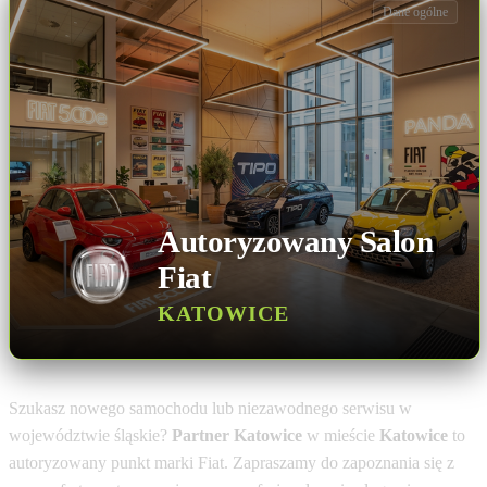
Dane ogólne
Autoryzowany Salon
Fiat
KATOWICE
Szukasz nowego samochodu lub niezawodnego serwisu w
województwie śląskie?
Partner Katowice
w mieście
Katowice
to
autoryzowany punkt marki Fiat. Zapraszamy do zapoznania się z