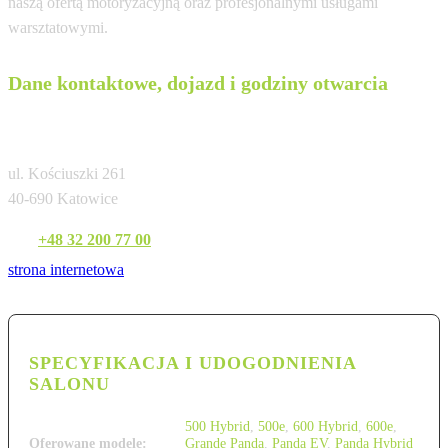
naszą ofertą motoryzacyjną oraz profesjonalnymi usługami
warsztatowymi.
Dane kontaktowe, dojazd i godziny otwarcia
Partner Katowice
ul. Kościuszki 261
40-690 Katowice
Tel:
+48 32 200 77 00
strona internetowa
SPECYFIKACJA I UDOGODNIENIA
SALONU
500 Hybrid
,
500e
,
600 Hybrid
,
600e
,
Oferowane modele:
Grande Panda
,
Panda EV
,
Panda Hybrid