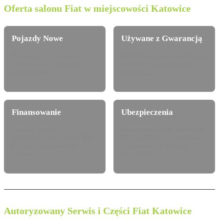
Oferta salonu Fiat w miejscowości Katowice
Pojazdy Nowe
Używane z Gwarancją
Pełna gama modelowa Fiat
Certyfikowane auta używane z
dostępna do konfiguracji i
pewną historią serwisową i
jazdy próbnej.
techniczną.
Finansowanie
Ubezpieczenia
Leasing, najem
Atrakcyjne pakiety dealerskie
długoterminowy i kredyt Fiat
OC/AC/NNW oraz Assistance
Finance dostosowany do
dopasowane do Twojego
potrzeb.
modelu Fiat.
Autoryzowany Serwis i Części Fiat Katowice