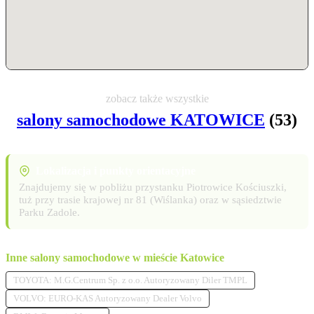
zobacz także wszystkie
salony samochodowe KATOWICE
(53)
Lokalizacja i punkty orientacyjne
Znajdujemy się w pobliżu przystanku Piotrowice Kościuszki,
tuż przy trasie krajowej nr 81 (Wiślanka) oraz w sąsiedztwie
Parku Zadole.
Inne salony samochodowe w mieście Katowice
TOYOTA: M.G.Centrum Sp. z o.o. Autoryzowany Diler TMPL
VOLVO: EURO-KAS Autoryzowany Dealer Volvo