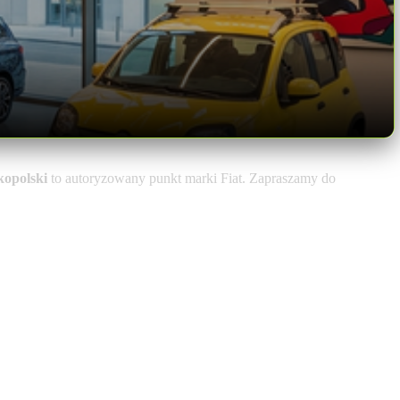
opolski
to autoryzowany punkt marki Fiat. Zapraszamy do