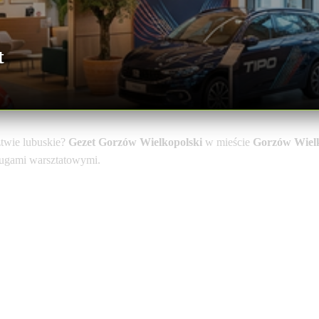
t
twie lubuskie?
Gezet Gorzów Wielkopolski
w mieście
Gorzów Wielk
sługami warsztatowymi.