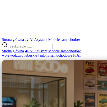
Strona główna
🚗 AI Asystent
Modele samochodów
Strona główna
🚗 AI Asystent
Modele samochodów
województwo lubuskie
|
salony samochodowe FIAT