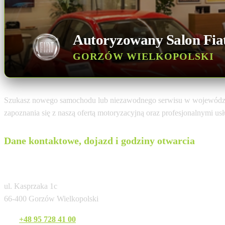
Autoryzowany Salon Fia
GORZÓW WIELKOPOLSKI
Szukasz nowego samochodu lub niezawodnego serwisu w wojewódz
zapoznania się z naszą ofertą motoryzacyjną oraz profesjonalnymi u
Dane kontaktowe, dojazd i godziny otwarcia
Gezet Gorzów Wielkopolski
ul. Kasprzaka 1c
66-400 Gorzów Wielkopolski
Tel:
+48 95 728 41 00