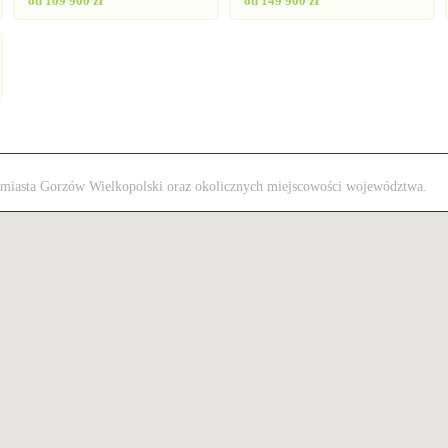
od 109 900 zł
od 149 900 zł
 z miasta Gorzów Wielkopolski oraz okolicznych miejscowości województwa.