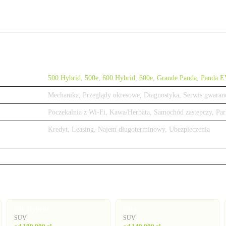
500 Hybrid
,
500e
,
600 Hybrid
,
600e
,
Grande Panda
,
Panda E
Mechanika, Przeglądy okresowe, Diagnostyka, Serwis gwaran
Poczekalnia z Wi-Fi, Kawa/Herbata, Samochód zastępczy, Par
Kredyt, Leasing, Najem długoterminowy, Ubezpieczenia
600 Hybrid
600e
SUV
SUV