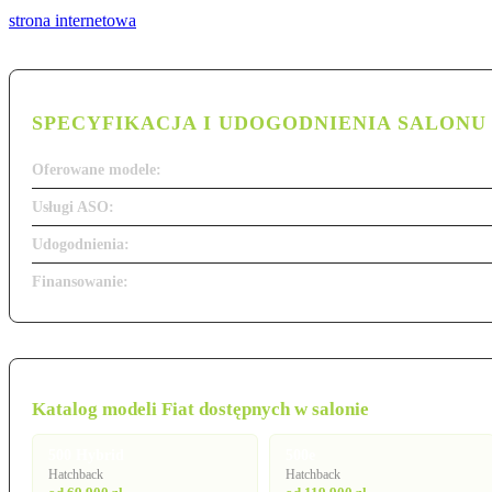
strona internetowa
SPECYFIKACJA I UDOGODNIENIA SALONU
Oferowane modele:
Usługi ASO:
Udogodnienia:
Finansowanie:
Katalog modeli Fiat dostępnych w salonie
500 Hybrid
500e
Hatchback
Hatchback