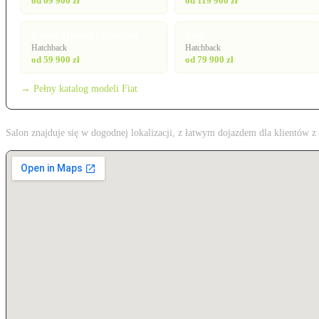
od 69 900 zł
od 119 900 zł
Panda Hybrid / Pandina
Tipo
Hatchback
Hatchback
od 59 900 zł
od 79 900 zł
→ Pełny katalog modeli Fiat
Salon znajduje się w dogodnej lokalizacji, z łatwym dojazdem dla klientów