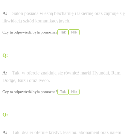
dealer?
A:
Salon posiada własną blacharnię i lakiernię oraz zajmuje się
likwidacją szkód komunikacyjnych.
Czy ta odpowiedź była pomocna?
Tak
Nie
Q:
Czy w ofercie znajdują się samochody innych marek
niż Fiat?
A:
Tak, w ofercie znajdują się również marki Hyundai, Ram,
Dodge, Isuzu oraz Iveco.
Czy ta odpowiedź była pomocna?
Tak
Nie
Q:
Czy na miejscu można skorzystać z finansowania
zakupu pojazdu?
A:
Tak, dealer oferuje kredyt, leasing, abonament oraz najem