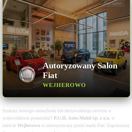
Dane ogólne
Autoryzowany Salon
Fiat
WEJHEROWO
Szukasz nowego samochodu lub niezawodnego serwisu w
województwie pomorskie?
P.U.H. Auto-Mobil Sp. z o.o.
w
mieście
Wejherowo
to autoryzowany punkt marki Fiat. Zapraszamy