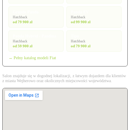
Grande Panda
Panda EV
Hatchback
Hatchback
od 79 900 zł
od 99 900 zł
Panda Hybrid / Pandina
Tipo
Hatchback
Hatchback
od 59 900 zł
od 79 900 zł
→ Pełny katalog modeli Fiat
Salon znajduje się w dogodnej lokalizacji, z łatwym dojazdem dla klientów
z miasta Wejherowo oraz okolicznych miejscowości województwa.