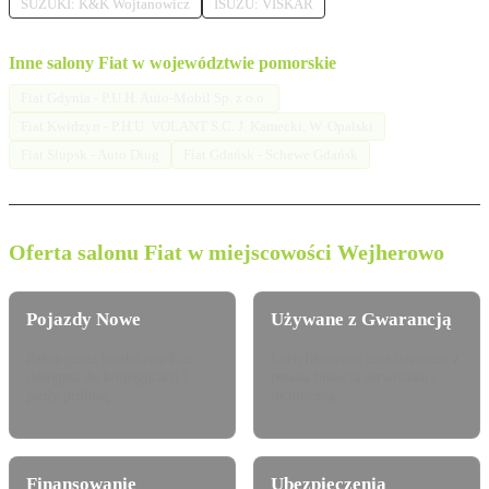
SUZUKI: K&K Wojtanowicz
ISUZU: VISKAR
Inne salony Fiat w województwie pomorskie
Fiat Gdynia - P.U.H. Auto-Mobil Sp. z o.o.
Fiat Kwidzyn - P.H.U. VOLANT S.C. J. Kamecki, W. Opalski
Fiat Słupsk - Auto Diug
Fiat Gdańsk - Schewe Gdańsk
Oferta salonu Fiat w miejscowości Wejherowo
Pojazdy Nowe
Używane z Gwarancją
Pełna gama modelowa Fiat
Certyfikowane auta używane z
dostępna do konfiguracji i
pewną historią serwisową i
jazdy próbnej.
techniczną.
Finansowanie
Ubezpieczenia