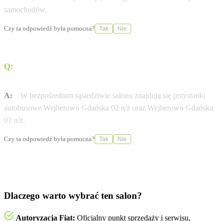
samochodów.
Czy ta odpowiedź była pomocna?
Tak
Nie
Q:
Jak dojechać komunikacją miejską do salonu przy
ulicy Gdańskiej?
A:
W bezpośrednim sąsiedztwie salonu znajdują się przystanki
autobusowe Wejherowo Gdańska 02 n/ż oraz Wejherowo Gdańska
01 n/ż.
Czy ta odpowiedź była pomocna?
Tak
Nie
Dlaczego warto wybrać ten salon?
Autoryzacja Fiat:
Oficjalny punkt sprzedaży i serwisu,