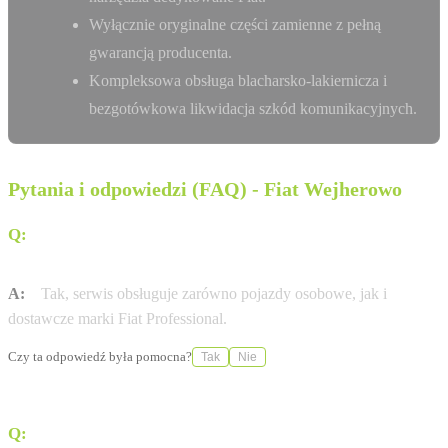
Wyłącznie oryginalne części zamienne z pełną
gwarancją producenta.
Kompleksowa obsługa blacharsko-lakiernicza i
bezgotówkowa likwidacja szkód komunikacyjnych.
Pytania i odpowiedzi (FAQ) - Fiat Wejherowo
Q:
Czy w salonie P.U.H. Auto-Mobil w Wejherowie można
serwisować samochody dostawcze?
A:
Tak, serwis obsługuje zarówno pojazdy osobowe, jak i
dostawcze marki Fiat Professional.
Czy ta odpowiedź była pomocna?
Tak
Nie
Q:
Jakie usługi blacharsko-lakiernicze oferuje ten