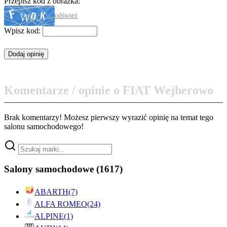
Przepisz kod z obrazka:
odśwież
Wpisz kod:
Komentarze / opinie o FIAT Wejherowo
Brak komentarzy! Możesz pierwszy wyrazić opinię na temat tego
salonu samochodowego!
Salony samochodowe
(1617)
ABARTH
(7)
ALFA ROMEO
(24)
ALPINE
(1)