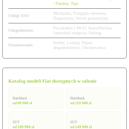
/ Pandina
,
Tipo
Mechanika, Przeglądy okresowe,
Usługi ASO:
Diagnostyka, Serwis gwarancyjny
Poczekalnia z Wi-Fi, Kawa/Herbata,
Udogodnienia:
Samochód zastępczy, Parking
Kredyt, Leasing, Najem
Finansowanie:
długoterminowy, Ubezpieczenia
Katalog modeli Fiat dostępnych w salonie
500 Hybrid
500e
Hatchback
Hatchback
od 69 900 zł
od 119 900 zł
600 Hybrid
600e
SUV
SUV
od 109 900 zł
od 149 900 zł