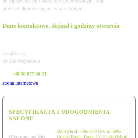
do zapoznania się z naszą ofertą motoryzacyjną oraz
profesjonalnymi usługami warsztatowymi.
Dane kontaktowe, dojazd i godziny otwarcia
P.U.H. Auto-Mobil Sp. z o.o.
Gdańska 17
84-200 Wejherowo
Tel:
+48 58 677 66 21
strona internetowa
SPECYFIKACJA I UDOGODNIENIA
SALONU
500 Hybrid
,
500e
,
600 Hybrid
,
600e
,
Oferowane modele:
Grande Panda
,
Panda EV
,
Panda Hybrid