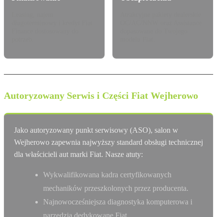
Leasing, najem
Atrakcyjne pakiety dealerskie
długoterminowy i kredyt Fiat
OC/AC/NNW oraz Assistance
Finance dostosowany do
dopasowane do Twojego
potrzeb.
modelu Fiat.
Autoryzowany Serwis i Części Fiat Wejherowo
Jako autoryzowany punkt serwisowy (ASO), salon w
Wejherowo zapewnia najwyższy standard obsługi technicznej
dla właścicieli aut marki Fiat. Nasze atuty:
Wykwalifikowana kadra certyfikowanych
mechaników przeszkolonych przez producenta.
Najnowocześniejsza diagnostyka komputerowa i
narzędzia dedykowane Fiat.