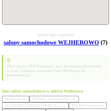
zobacz także wszystkie
salony samochodowe WEJHEROWO
(7)
Lokalizacja i punkty orientacyjne
Obok dworca PKP Wejherowo, przy głównej drodze krajowej
nr 6 (ul. Gdańska), niedaleko Parku Miejskiego im.
Majkowskiego.
Inne salony samochodowe w mieście Wejherowo
SKODA: Plichta
HYUNDAI: Auto-Mobil Sp z o.o.
ALFA ROMEO: PUH AUTO-MOBIL Sp. z o.o.
KIA: K&K Wojtanowicz