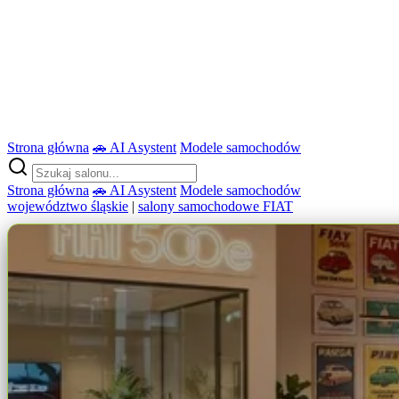
Strona główna
🚗 AI Asystent
Modele samochodów
Strona główna
🚗 AI Asystent
Modele samochodów
województwo śląskie
|
salony samochodowe FIAT