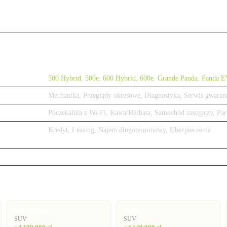
500 Hybrid
,
500e
,
600 Hybrid
,
600e
,
Grande Panda
,
Panda E
Mechanika, Przeglądy okresowe, Diagnostyka, Serwis gwaran
Poczekalnia z Wi-Fi, Kawa/Herbata, Samochód zastępczy, Par
Kredyt, Leasing, Najem długoterminowy, Ubezpieczenia
600 Hybrid
600e
SUV
SUV