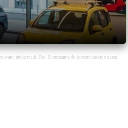
yzowany punkt marki Fiat. Zapraszamy do zapoznania się z naszą