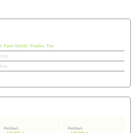
V
,
Panda Hybrid / Pandina
,
Tipo
cyjny
king
Grande Panda
Panda EV
Hatchback
Hatchback