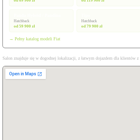
od 69 900 zł
od 119 900 zł
Panda Hybrid / Pandina
Tipo
Hatchback
Hatchback
od 59 900 zł
od 79 900 zł
→ Pełny katalog modeli Fiat
Salon znajduje się w dogodnej lokalizacji, z łatwym dojazdem dla klientów