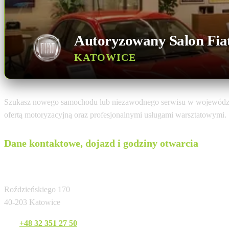
Autoryzowany Salon Fia
KATOWICE
Szukasz nowego samochodu lub niezawodnego serwisu w województ
ofertą motoryzacyjną oraz profesjonalnymi usługami warsztatowymi.
Dane kontaktowe, dojazd i godziny otwarcia
GANINEX Adam Gazda
Roździeńskiego 170
40-203 Katowice
Tel:
+48 32 351 27 50