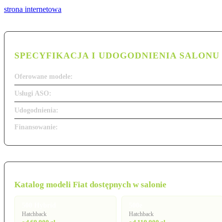
strona internetowa
SPECYFIKACJA I UDOGODNIENIA SALONU
Oferowane modele:
Usługi ASO:
Udogodnienia:
Finansowanie:
Katalog modeli Fiat dostępnych w salonie
500 Hybrid
500e
Hatchback
Hatchback