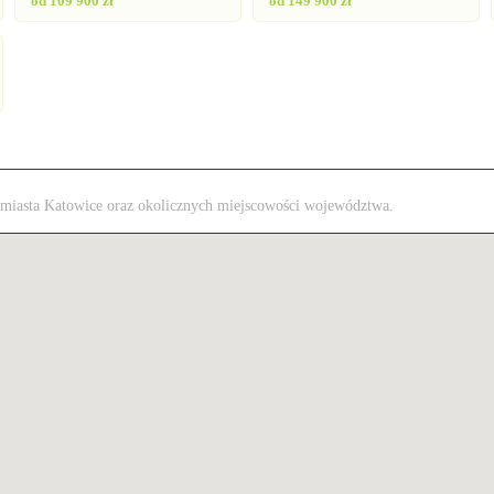
od 109 900 zł
od 149 900 zł
 z miasta Katowice oraz okolicznych miejscowości województwa.