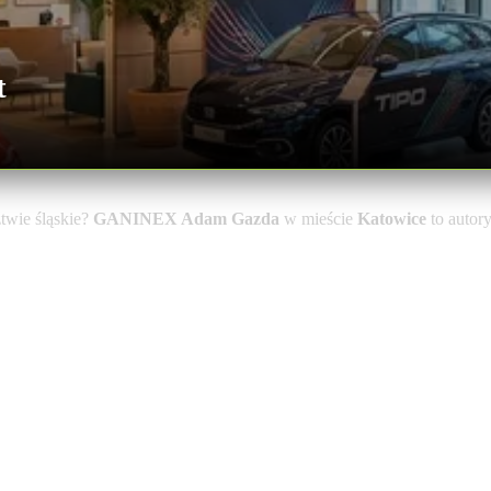
t
wie śląskie?
GANINEX Adam Gazda
w mieście
Katowice
to autor