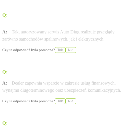
Q:
Czy w serwisie można wykonać przegląd samochodu
elektrycznego?
A:
Tak, autoryzowany serwis Auto Diug realizuje przeglądy
zarówno samochodów spalinowych, jak i elektrycznych.
Czy ta odpowiedź była pomocna?
Tak
Nie
Q:
Jakie usługi finansowe oferuje dealer?
A:
Dealer zapewnia wsparcie w zakresie usług finansowych,
wynajmu długoterminowego oraz ubezpieczeń komunikacyjnych.
Czy ta odpowiedź była pomocna?
Tak
Nie
Q:
Czy w salonie można umówić się na jazdę testową?