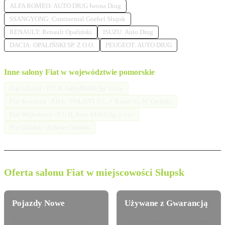
ALFA ROMEO: AUTO DIUG Iwona Diug
SSANGYONG: Continental Goebel Słupsk
RENAULT: Renault Opaliński
ISUZU: Auto Diug
DACIA: OPALIŃSKI SP. Z O.O.
PEUGEOT: AUTO DIUG
Inne salony Fiat w województwie pomorskie
Fiat Gdynia - P.U.H. Auto-Mobil Sp. z o.o.
Fiat Kwidzyn - P.H.U. VOLANT S.C. J. Kamecki, W. Opalski
Fiat Wejherowo - P.U.H. Auto-Mobil Sp. z o.o.
Fiat Gdańsk - Schewe Gdańsk
Oferta salonu Fiat w miejscowości Słupsk
Pojazdy Nowe
Używane z Gwarancją
Pełna gama modelowa Fiat
Certyfikowane auta używane z