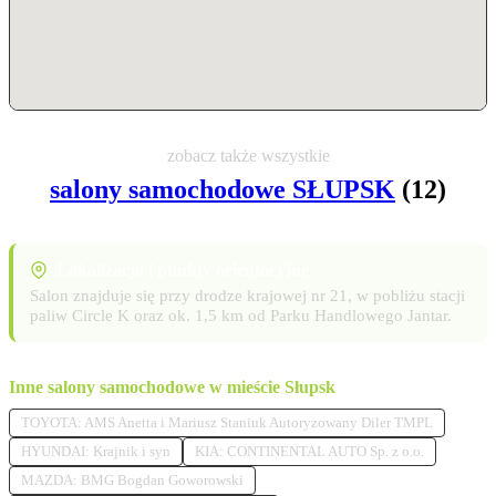
zobacz także wszystkie
salony samochodowe SŁUPSK
(12)
Lokalizacja i punkty orientacyjne
Salon znajduje się przy drodze krajowej nr 21, w pobliżu stacji
paliw Circle K oraz ok. 1,5 km od Parku Handlowego Jantar.
Inne salony samochodowe w mieście Słupsk
TOYOTA: AMS Anetta i Mariusz Staniuk Autoryzowany Diler TMPL
HYUNDAI: Krajnik i syn
KIA: CONTINENTAL AUTO Sp. z o.o.
MAZDA: BMG Bogdan Goworowski