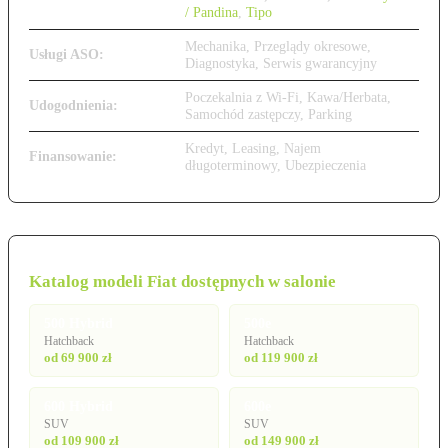
/ Pandina
,
Tipo
Mechanika, Przeglądy okresowe,
Usługi ASO:
Diagnostyka, Serwis gwarancyjny
Poczekalnia z Wi-Fi, Kawa/Herbata,
Udogodnienia:
Samochód zastępczy, Parking
Kredyt, Leasing, Najem
Finansowanie:
długoterminowy, Ubezpieczenia
Katalog modeli Fiat dostępnych w salonie
500 Hybrid
500e
Hatchback
Hatchback
od 69 900 zł
od 119 900 zł
600 Hybrid
600e
SUV
SUV
od 109 900 zł
od 149 900 zł