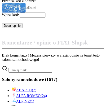
Przepisz kod z obrazka:
odśwież
Wpisz kod:
Komentarze / opinie o FIAT Słupsk
Brak komentarzy! Możesz pierwszy wyrazić opinię na temat tego
salonu samochodowego!
Salony samochodowe
(1617)
ABARTH
(7)
ALFA ROMEO
(24)
ALPINE
(1)