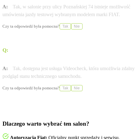
A:
Tak, w salonie przy ulicy Poznańskiej 74 istnieje możliwość
umówienia jazdy testowej wybranym modelem marki FIAT.
Czy ta odpowiedź była pomocna?
Tak
Nie
Q:
Czy serwis oferuje zdalny podgląd stanu technicznego
pojazdu?
A:
Tak, dostępna jest usługa Videocheck, która umożliwia zdalny
podgląd stanu technicznego samochodu.
Czy ta odpowiedź była pomocna?
Tak
Nie
Dlaczego warto wybrać ten salon?
Autoryzacja Fiat:
Oficjalny punkt sprzedaży i serwisu,