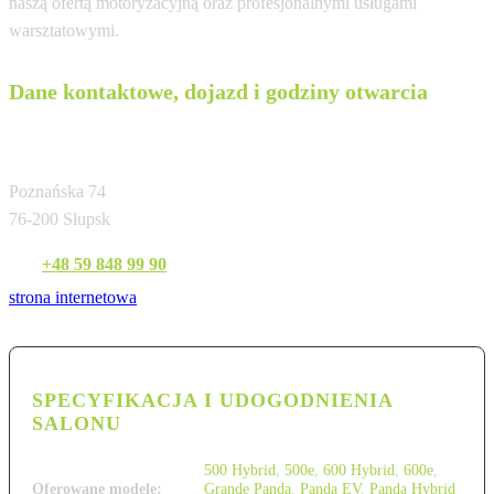
naszą ofertą motoryzacyjną oraz profesjonalnymi usługami
warsztatowymi.
Dane kontaktowe, dojazd i godziny otwarcia
Auto Diug
Poznańska 74
76-200 Słupsk
Tel:
+48 59 848 99 90
strona internetowa
SPECYFIKACJA I UDOGODNIENIA
SALONU
500 Hybrid
,
500e
,
600 Hybrid
,
600e
,
Oferowane modele:
Grande Panda
,
Panda EV
,
Panda Hybrid