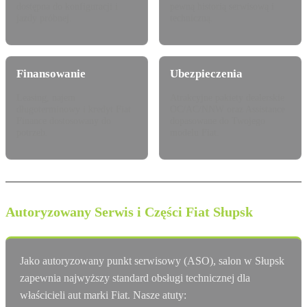
dostępna do konfiguracji i
pewną historią serwisową i
jazdy próbnej.
techniczną.
Finansowanie
Ubezpieczenia
Leasing, najem
Atrakcyjne pakiety dealerskie
długoterminowy i kredyt Fiat
OC/AC/NNW oraz Assistance
Finance dostosowany do
dopasowane do Twojego
potrzeb.
modelu Fiat.
Autoryzowany Serwis i Części Fiat Słupsk
Jako autoryzowany punkt serwisowy (ASO), salon w Słupsk
zapewnia najwyższy standard obsługi technicznej dla
właścicieli aut marki Fiat. Nasze atuty: