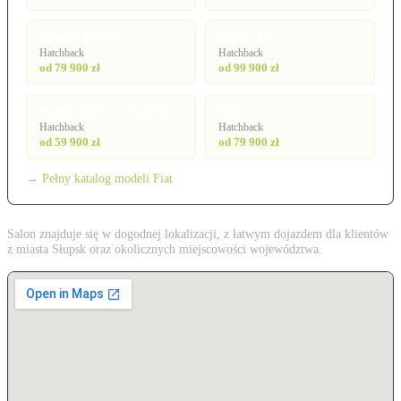
Grande Panda
Panda EV
Hatchback
Hatchback
od 79 900 zł
od 99 900 zł
Panda Hybrid / Pandina
Tipo
Hatchback
Hatchback
od 59 900 zł
od 79 900 zł
→ Pełny katalog modeli Fiat
Salon znajduje się w dogodnej lokalizacji, z łatwym dojazdem dla klientów
z miasta Słupsk oraz okolicznych miejscowości województwa.