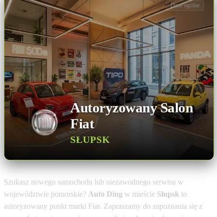
Dane ogólne
Autoryzowany Salon
Fiat
SŁUPSK
Szukasz nowego samochodu lub niezawodnego serwisu w
województwie pomorskie?
Auto Diug
w mieście
Słupsk
to
autoryzowany punkt marki Fiat. Zapraszamy do zapoznania się z