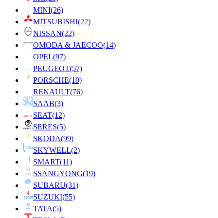
MINI
(26)
MITSUBISHI
(22)
NISSAN
(22)
OMODA & JAECOO
(14)
OPEL
(97)
PEUGEOT
(57)
PORSCHE
(10)
RENAULT
(76)
SAAB
(3)
SEAT
(12)
SERES
(5)
SKODA
(99)
SKYWELL
(2)
SMART
(11)
SSANGYONG
(19)
SUBARU
(31)
SUZUKI
(55)
TATA
(5)