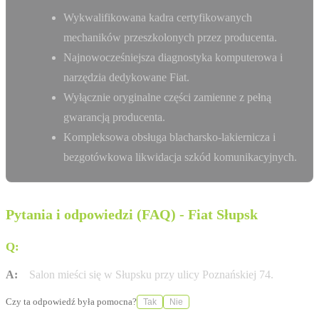
Wykwalifikowana kadra certyfikowanych
mechaników przeszkolonych przez producenta.
Najnowocześniejsza diagnostyka komputerowa i
narzędzia dedykowane Fiat.
Wyłącznie oryginalne części zamienne z pełną
gwarancją producenta.
Kompleksowa obsługa blacharsko-lakiernicza i
bezgotówkowa likwidacja szkód komunikacyjnych.
Pytania i odpowiedzi (FAQ) - Fiat Słupsk
Q:
Gdzie znajduje się salon Auto Diug?
A:
Salon mieści się w Słupsku przy ulicy Poznańskiej 74.
Czy ta odpowiedź była pomocna?
Tak
Nie