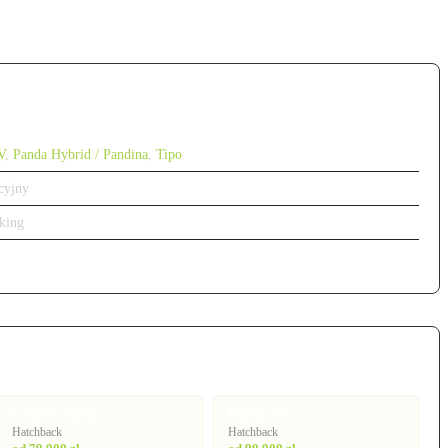
V
,
Panda Hybrid / Pandina
,
Tipo
cyjny
king
Grande Panda
Panda EV
Hatchback
Hatchback