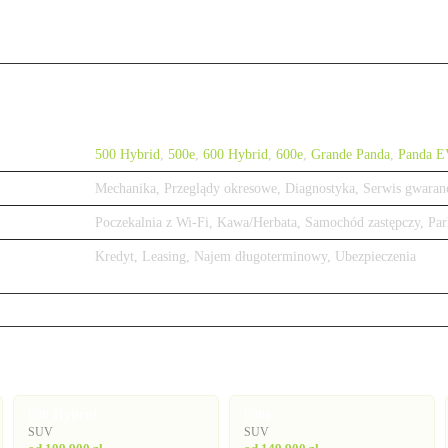
500 Hybrid
,
500e
,
600 Hybrid
,
600e
,
Grande Panda
,
Panda E
Mechanika, Przeglądy okresowe, Diagnostyka, Serwis gwaran
Poczekalnia z Wi-Fi, Kawa/Herbata, Samochód zastępczy, Par
Kredyt, Leasing, Najem długoterminowy, Ubezpieczenia
600 Hybrid
600e
SUV
SUV