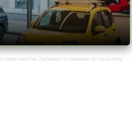
y punkt marki Fiat. Zapraszamy do zapoznania się z naszą ofertą