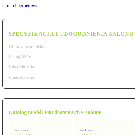
strona internetowa
SPECYFIKACJA I UDOGODNIENIA SALONU
Oferowane modele:
Usługi ASO:
Udogodnienia:
Finansowanie:
Katalog modeli Fiat dostępnych w salonie
500 Hybrid
500e
Hatchback
Hatchback