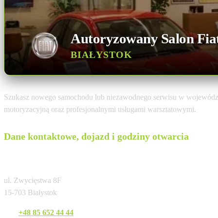
Autoryzowany Salon Fia
BIAŁYSTOK
Szukasz nowego samochodu lub niezawodnego serwisu w wojewódz
motoryzacyjną oraz profesjonalnymi usługami warsztatowymi.
Dane kontaktowe, dojazd i godziny otwarcia
Konrys Białystok
ul. Zwycięstwa 8F
15-703 Białystok
Tel:
+48 85 652 44 44