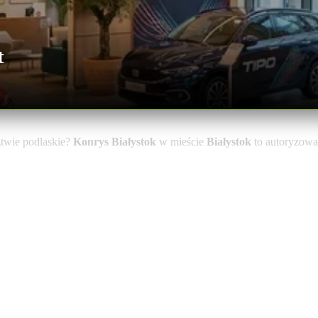
t
twie podlaskie?
Konrys Białystok
w mieście
Białystok
to autoryzowan