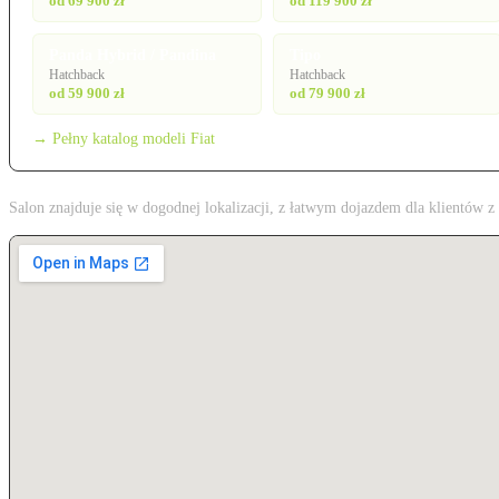
od 69 900 zł
od 119 900 zł
Panda Hybrid / Pandina
Tipo
Hatchback
Hatchback
od 59 900 zł
od 79 900 zł
→ Pełny katalog modeli Fiat
Salon znajduje się w dogodnej lokalizacji, z łatwym dojazdem dla klientów 