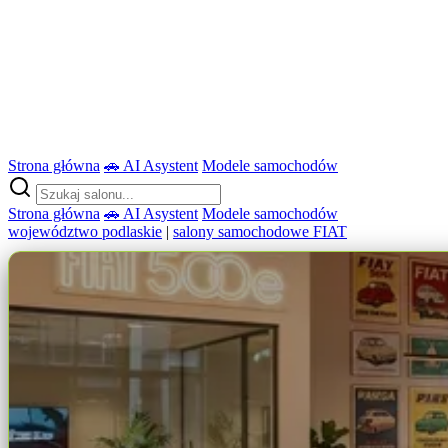
Strona główna
🚗 AI Asystent
Modele samochodów
Strona główna
🚗 AI Asystent
Modele samochodów
województwo podlaskie
|
salony samochodowe FIAT