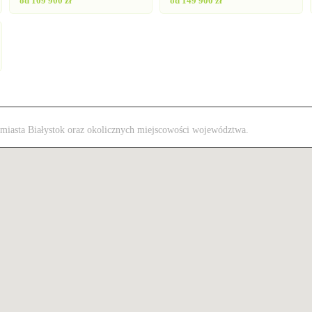
od 109 900 zł
od 149 900 zł
z miasta Białystok oraz okolicznych miejscowości województwa.