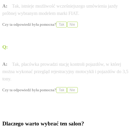
A:
Tak, istnieje możliwość wcześniejszego umówienia jazdy
próbnej wybranym modelem marki FIAT.
Czy ta odpowiedź była pomocna?
Tak
Nie
Q:
Czy w serwisie można wykonać przegląd
rejestracyjny?
A:
Tak, placówka prowadzi stację kontroli pojazdów, w której
można wykonać przegląd rejestracyjny motocykli i pojazdów do 3,5
tony.
Czy ta odpowiedź była pomocna?
Tak
Nie
Dlaczego warto wybrać ten salon?