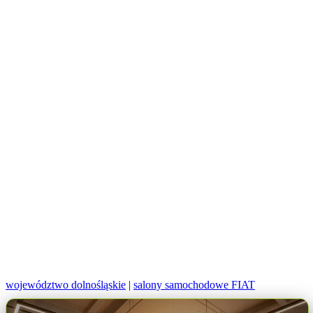
województwo dolnośląskie
|
salony samochodowe FIAT