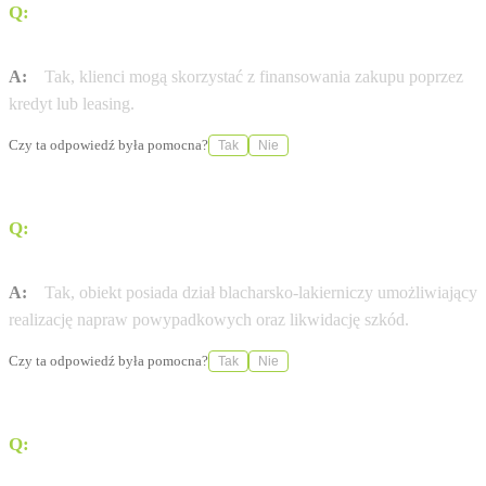
Q:
Czy firma oferuje możliwość zakupu samochodu w
leasingu?
A:
Tak, klienci mogą skorzystać z finansowania zakupu poprzez
kredyt lub leasing.
Czy ta odpowiedź była pomocna?
Tak
Nie
Q:
Czy w placówce przy ulicy Spółdzielczej 38 można
wykonać naprawy powypadkowe?
A:
Tak, obiekt posiada dział blacharsko-lakierniczy umożliwiający
realizację napraw powypadkowych oraz likwidację szkód.
Czy ta odpowiedź była pomocna?
Tak
Nie
Q:
Czy w salonie Jel-Car można umówić się na jazdę
próbną?