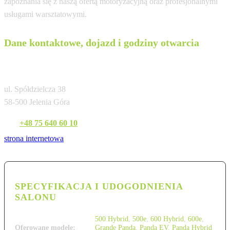
zapoznania się z naszą ofertą motoryzacyjną oraz profesjonalnymi
usługami warsztatowymi.
Dane kontaktowe, dojazd i godziny otwarcia
Jel-Car Jelenia Góra
ul. Spółdzielcza 38
58-500 Jelenia Góra
Tel:
+48 75 640 60 10
strona internetowa
SPECYFIKACJA I UDOGODNIENIA
SALONU
500 Hybrid
,
500e
,
600 Hybrid
,
600e
,
Oferowane modele:
Grande Panda
,
Panda EV
,
Panda Hybrid