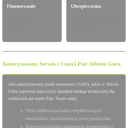
Finansowanie
Ubezpieczenia
Leasing, najem
Atrakcyjne pakiety dealerskie
długoterminowy i kredyt Fiat
OC/AC/NNW oraz Assistance
Finance dostosowany do
dopasowane do Twojego
potrzeb.
modelu Fiat.
Autoryzowany Serwis i Części Fiat Jelenia Góra
Jako autoryzowany punkt serwisowy (ASO), salon w Jelenia
Góra zapewnia najwyższy standard obsługi technicznej dla
właścicieli aut marki Fiat. Nasze atuty:
Wykwalifikowana kadra certyfikowanych
mechaników przeszkolonych przez producenta.
Najnowocześniejsza diagnostyka komputerowa i