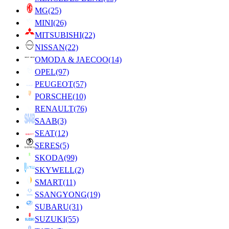
MG
(25)
MINI
(26)
MITSUBISHI
(22)
NISSAN
(22)
OMODA & JAECOO
(14)
OPEL
(97)
PEUGEOT
(57)
PORSCHE
(10)
RENAULT
(76)
SAAB
(3)
SEAT
(12)
SERES
(5)
SKODA
(99)
SKYWELL
(2)
SMART
(11)
SSANGYONG
(19)
SUBARU
(31)
SUZUKI
(55)