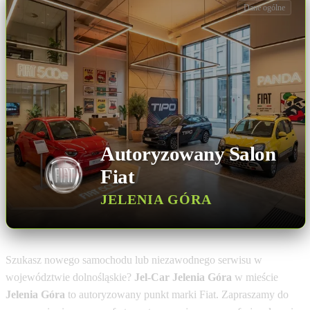
Dane ogólne
Autoryzowany Salon
Fiat
JELENIA GÓRA
Szukasz nowego samochodu lub niezawodnego serwisu w
województwie dolnośląskie?
Jel-Car Jelenia Góra
w mieście
Jelenia Góra
to autoryzowany punkt marki Fiat. Zapraszamy do