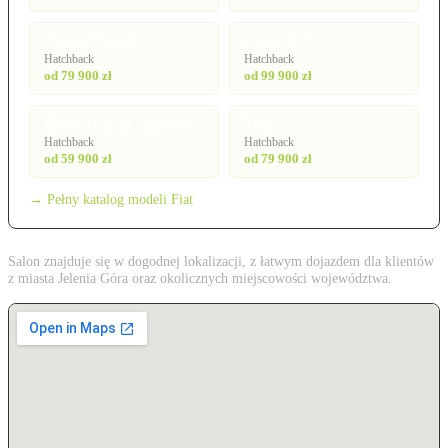
Grande Panda
Panda EV
Hatchback
Hatchback
od 79 900 zł
od 99 900 zł
Panda Hybrid / Pandina
Tipo
Hatchback
Hatchback
od 59 900 zł
od 79 900 zł
→ Pełny katalog modeli Fiat
Salon znajduje się w dogodnej lokalizacji, z łatwym dojazdem dla klientów
z miasta Jelenia Góra oraz okolicznych miejscowości województwa.