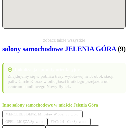
zobacz także wszystkie
salony samochodowe JELENIA GÓRA
(9)
Lokalizacja i punkty orientacyjne
Znajdujemy się w pobliżu trasy wylotowej nr 3, obok stacji
paliw Circle K oraz w odległości krótkiego przejazdu od
centrum handlowego Nowy Rynek.
Inne salony samochodowe w mieście Jelenia Góra
MERCEDES BENZ: Mirosław Wróbel Sp. z o.o.
OPEL: LIGĘZA Sp. z o.o.
FIAT: Jel - Car Sp. z o.o.