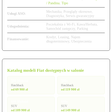
/ Pandina
,
Tipo
Mechanika, Przeglądy okresowe,
Usługi ASO:
Diagnostyka, Serwis gwarancyjny
Poczekalnia z Wi-Fi, Kawa/Herbata,
Udogodnienia:
Samochód zastępczy, Parking
Kredyt, Leasing, Najem
Finansowanie:
długoterminowy, Ubezpieczenia
Katalog modeli Fiat dostępnych w salonie
500 Hybrid
500e
Hatchback
Hatchback
od 69 900 zł
od 119 900 zł
600 Hybrid
600e
SUV
SUV
od 109 900 zł
od 149 900 zł