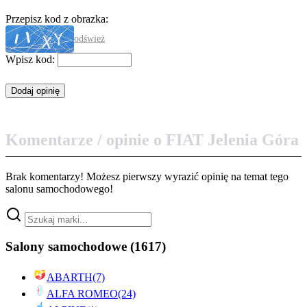
Przepisz kod z obrazka:
odśwież
Wpisz kod:
Komentarze / opinie o FIAT Jelenia Góra
Brak komentarzy! Możesz pierwszy wyrazić opinię na temat tego
salonu samochodowego!
Salony samochodowe
(1617)
ABARTH
(7)
ALFA ROMEO
(24)