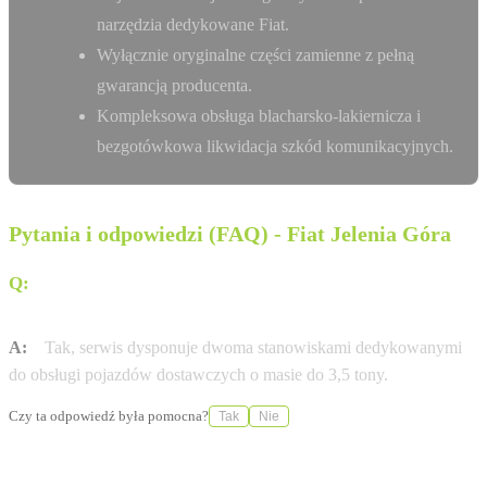
narzędzia dedykowane Fiat.
Wyłącznie oryginalne części zamienne z pełną
gwarancją producenta.
Kompleksowa obsługa blacharsko-lakiernicza i
bezgotówkowa likwidacja szkód komunikacyjnych.
Pytania i odpowiedzi (FAQ) - Fiat Jelenia Góra
Q:
Czy w salonie Jel-Car w Jeleniej Górze można
serwisować samochody dostawcze?
A:
Tak, serwis dysponuje dwoma stanowiskami dedykowanymi
do obsługi pojazdów dostawczych o masie do 3,5 tony.
Czy ta odpowiedź była pomocna?
Tak
Nie