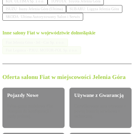
KIA: ULTIMA Sp. z o.o.
TOYOTA: Toyota Jelenia Góra
ISUZU: Isuzu Jelenia Góra (Ultima)
SUBARU: Ligęza Jelenia Góra
SKODA: Ultima Autoryzowany Salon i Serwis
Inne salony Fiat w województwie dolnośląskie
Fiat Jelenia Góra - Jel - Car Sp. z o.o.
Fiat Legnica - P.H.U. MOTOR-POL Sp. z o.o.
Oferta salonu Fiat w miejscowości Jelenia Góra
Pojazdy Nowe
Używane z Gwarancją
Pełna gama modelowa Fiat
Certyfikowane auta używane z
dostępna do konfiguracji i
pewną historią serwisową i
jazdy próbnej.
techniczną.