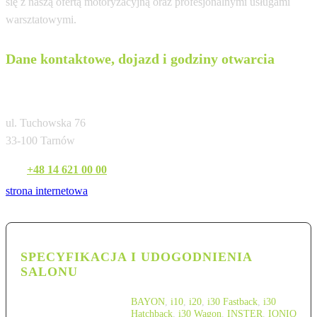
się z naszą ofertą motoryzacyjną oraz profesjonalnymi usługami
warsztatowymi.
Dane kontaktowe, dojazd i godziny otwarcia
Karmot Tarnów
ul. Tuchowska 76
33-100 Tarnów
Tel:
+48 14 621 00 00
strona internetowa
SPECYFIKACJA I UDOGODNIENIA
SALONU
BAYON
,
i10
,
i20
,
i30 Fastback
,
i30
Hatchback
,
i30 Wagon
,
INSTER
,
IONIQ