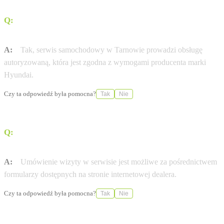
Q:
Czy serwis wykonuje naprawy zgodnie z wymogami
producenta?
A:
Tak, serwis samochodowy w Tarnowie prowadzi obsługę
autoryzowaną, która jest zgodna z wymogami producenta marki
Hyundai.
Czy ta odpowiedź była pomocna?
Tak
Nie
Q:
W jaki sposób można umówić się na wizytę w
serwisie?
A:
Umówienie wizyty w serwisie jest możliwe za pośrednictwem
formularzy dostępnych na stronie internetowej dealera.
Czy ta odpowiedź była pomocna?
Tak
Nie