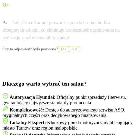
Q:
Czy w ofercie znajdują się samochody dostępne od
ręki?
A:
Tak, firma Karmot prowadzi sprzedaż samochodów
dostępnych od ręki, co eliminuje konieczność oczekiwania na
realizację zamówienia fabrycznego.
Czy ta odpowiedź była pomocna?
Tak
Nie
Dlaczego warto wybrać ten salon?
Autoryzacja Hyundai:
Oficjalny punkt sprzedaży i serwisu,
gwarantujący najwyższe standardy producenta.
Kompleksowość:
Dostęp do autoryzowanego serwisu ASO,
oryginalnych części oraz dedykowanego finansowania.
Lokalny Ekspert:
Kluczowy punkt motoryzacyjny obsługujący
miasto Tarnów oraz region malopolskie.