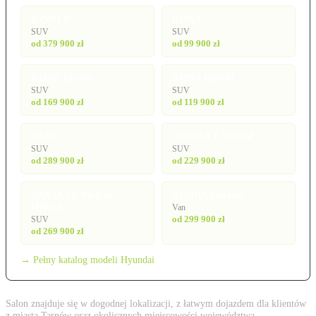
IONIQ 9
KONA
SUV
SUV
od 379 900 zł
od 99 900 zł
KONA Electric
KONA Hybrid
SUV
SUV
od 169 900 zł
od 119 900 zł
NEXO
SANTA FE Hybrid
SUV
SUV
od 289 900 zł
od 229 900 zł
SANTA FE Plug-in
STARIA Electric
Hybrid
Van
od 299 900 zł
SUV
od 269 900 zł
→ Pełny katalog modeli Hyundai
Salon znajduje się w dogodnej lokalizacji, z łatwym dojazdem dla klientów
z miasta Tarnów oraz okolicznych miejscowości województwa.