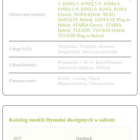
3
,
IONIQ 5
,
IONIQ 5 N
,
IONIQ 6
,
IONIQ 6 N
,
IONIQ 9
,
KONA
,
KONA
Oferowane modele:
Electric
,
KONA Hybrid
,
NEXO
,
SANTA FE Hybrid
,
SANTA FE Plug-in
Hybrid
,
STARIA Electric
,
STARIA
Hybrid
,
TUCSON
,
TUCSON Hybrid
,
TUCSON Plug-in Hybrid
Mechanika, Przeglądy okresowe,
Usługi ASO:
Diagnostyka, Serwis gwarancyjny
Poczekalnia z Wi-Fi, Kawa/Herbata,
Udogodnienia:
Samochód zastępczy, Parking
Kredyt, Leasing, Najem
Finansowanie:
długoterminowy, Ubezpieczenia
Katalog modeli Hyundai dostępnych w salonie
BAYON
i10
SUV
Hatchback