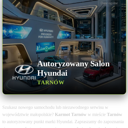
Dane ogólne
Autoryzowany Salon
Hyundai
TARNÓW
Szukasz nowego samochodu lub niezawodnego serwisu w
województwie małopolskie?
Karmot Tarnów
w mieście
Tarnów
to autoryzowany punkt marki Hyundai. Zapraszamy do zapoznania