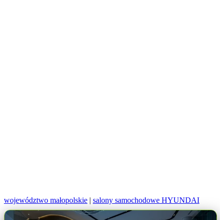
województwo małopolskie
|
salony samochodowe HYUNDAI