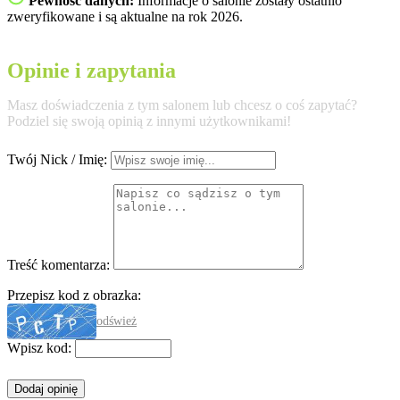
Pewność danych:
Informacje o salonie zostały ostatnio
zweryfikowane i są aktualne na rok 2026.
Opinie i zapytania
Masz doświadczenia z tym salonem lub chcesz o coś zapytać?
Podziel się swoją opinią z innymi użytkownikami!
Twój Nick / Imię:
Treść komentarza:
Przepisz kod z obrazka:
odśwież
Wpisz kod: