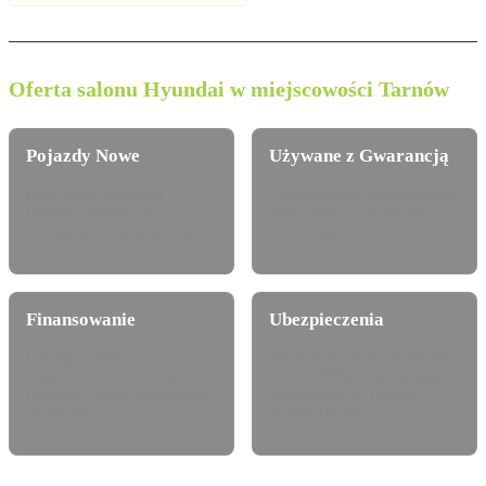
Oferta salonu Hyundai w miejscowości Tarnów
Pojazdy Nowe
Używane z Gwarancją
Pełna gama modelowa
Certyfikowane auta używane z
Hyundai dostępna do
pewną historią serwisową i
konfiguracji i jazdy próbnej.
techniczną.
Finansowanie
Ubezpieczenia
Leasing, najem
Atrakcyjne pakiety dealerskie
długoterminowy i kredyt
OC/AC/NNW oraz Assistance
Hyundai Finance dostosowany
dopasowane do Twojego
do potrzeb.
modelu Hyundai.