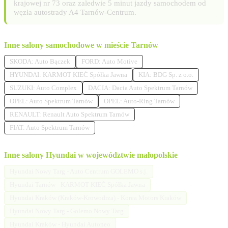
krajowej nr 73 oraz zaledwie 5 minut jazdy samochodem od
węzła autostrady A4 Tarnów-Centrum.
Inne salony samochodowe w mieście Tarnów
SKODA: Auto Bączek
FORD: Auto Motive
HYUNDAI: KARMOT KIEĆ Spółka Jawna
KIA: BDG Sp. z o.o.
SUZUKI: Auto Complex
DACIA: Dacia Auto Spektrum Tarnów
OPEL: Auto Spektrum Tarnów
OPEL: Auto-Ring Tarnów
RENAULT: Renault Auto Spektrum Tarnów
FIAT: Auto Spektrum Tarnów
Inne salony Hyundai w województwie małopolskie
Hyundai Nowy Targ - Auto Centrum GOLEMO s.j.
Hyundai Tarnów - KARMOT KIEĆ Spółka Jawna
Hyundai Kraków (Kraków-Krowodrza) - Korea Motors Kraków
Hyundai Nowy Targ - Golemo Nowy Targ
Hyundai Kraków - Hyundai Autoneo