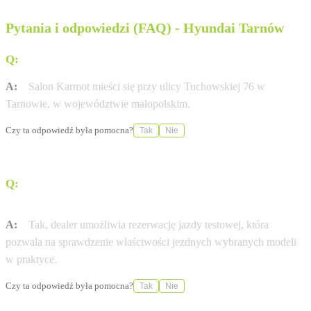
Pytania i odpowiedzi (FAQ) - Hyundai Tarnów
Q:
Gdzie znajduje się salon Karmot w Tarnowie?
A:
Salon Karmot mieści się przy ulicy Tuchowskiej 76 w
Tarnowie, w województwie małopolskim.
Czy ta odpowiedź była pomocna?
Tak
Nie
Q:
Czy w salonie można przetestować samochody marki
Hyundai?
A:
Tak, dealer umożliwia rezerwację jazdy testowej, która
pozwala na sprawdzenie właściwości jezdnych wybranych modeli
w praktyce.
Czy ta odpowiedź była pomocna?
Tak
Nie