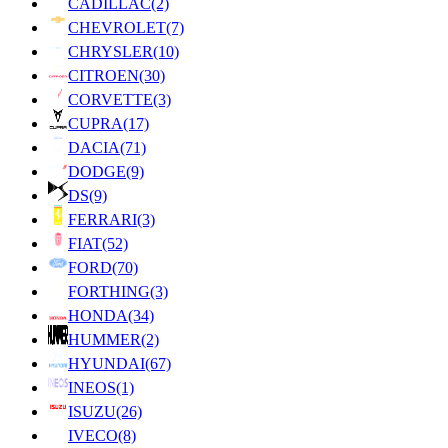
CADILLAC
(2)
CHEVROLET
(7)
CHRYSLER
(10)
CITROEN
(30)
CORVETTE
(3)
CUPRA
(17)
DACIA
(71)
DODGE
(9)
DS
(9)
FERRARI
(3)
FIAT
(52)
FORD
(70)
FORTHING
(3)
HONDA
(34)
HUMMER
(2)
HYUNDAI
(67)
INEOS
(1)
ISUZU
(26)
IVECO
(8)