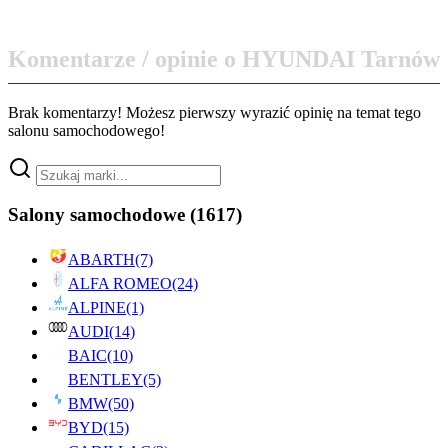
Komentarze / opinie o HYUNDAI Tarnów
Brak komentarzy! Możesz pierwszy wyrazić opinię na temat tego
salonu samochodowego!
Salony samochodowe
(1617)
ABARTH
(7)
ALFA ROMEO
(24)
ALPINE
(1)
AUDI
(14)
BAIC
(10)
BENTLEY
(5)
BMW
(50)
BYD
(15)