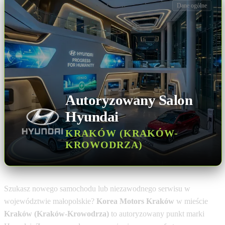
Dane ogólne
Autoryzowany Salon
Hyundai
KRAKÓW (KRAKÓW-
KROWODRZA)
Szukasz nowego samochodu lub niezawodnego serwisu w
województwie małopolskie?
Korea Motors Kraków
w mieście
Kraków (Kraków-Krowodrza)
to autoryzowany punkt marki