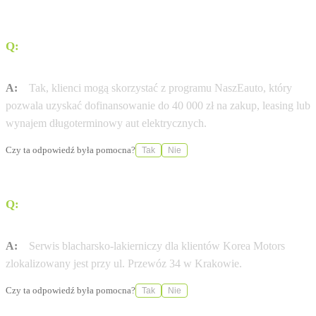
Q:
Czy salon oferuje wsparcie w finansowaniu zakupu
pojazdów elektrycznych?
A:
Tak, klienci mogą skorzystać z programu NaszEauto, który
pozwala uzyskać dofinansowanie do 40 000 zł na zakup, leasing lub
wynajem długoterminowy aut elektrycznych.
Czy ta odpowiedź była pomocna?
Tak
Nie
Q:
Gdzie znajduje się serwis blacharsko-lakierniczy dla
klientów z Krakowa?
A:
Serwis blacharsko-lakierniczy dla klientów Korea Motors
zlokalizowany jest przy ul. Przewóz 34 w Krakowie.
Czy ta odpowiedź była pomocna?
Tak
Nie