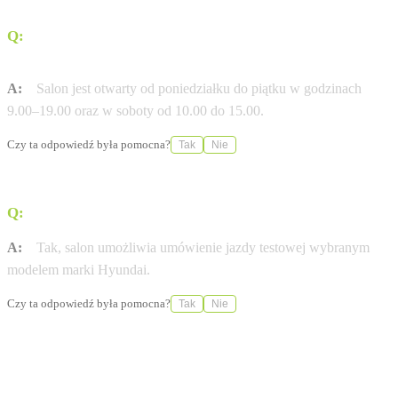
Q:
W jakich godzinach można odwiedzić salon w
Krakowie-Krowodrzy?
A:
Salon jest otwarty od poniedziałku do piątku w godzinach
9.00–19.00 oraz w soboty od 10.00 do 15.00.
Czy ta odpowiedź była pomocna?
Tak
Nie
Q:
Czy w salonie można umówić się na jazdę testową?
A:
Tak, salon umożliwia umówienie jazdy testowej wybranym
modelem marki Hyundai.
Czy ta odpowiedź była pomocna?
Tak
Nie