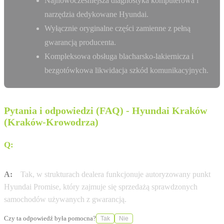
Najnowocześniejsza diagnostyka komputerowa i
narzędzia dedykowane Hyundai.
Wyłącznie oryginalne części zamienne z pełną
gwarancją producenta.
Kompleksowa obsługa blacharsko-lakiernicza i
bezgotówkowa likwidacja szkód komunikacyjnych.
Pytania i odpowiedzi (FAQ) - Hyundai Kraków
(Kraków-Krowodrza)
Q:
Czy w salonie Korea Motors przy ul. Jasnogórskiej
można zakupić samochody używane?
A:
Tak, w strukturach dealera funkcjonuje autoryzowany punkt
Hyundai Promise, który zajmuje się sprzedażą sprawdzonych
samochodów używanych z gwarancją.
Czy ta odpowiedź była pomocna?
Tak
Nie