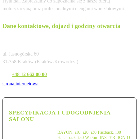
Hyundai. Zapraszamy do zapoznania się z naszą ofertą
motoryzacyjną oraz profesjonalnymi usługami warsztatowymi.
Dane kontaktowe, dojazd i godziny otwarcia
Korea Motors Kraków
ul. Jasnogórska 60
31-358 Kraków (Kraków-Krowodrza)
Tel:
+48 12 662 00 00
strona internetowa
SPECYFIKACJA I UDOGODNIENIA
SALONU
BAYON
,
i10
,
i20
,
i30 Fastback
,
i30
Hatchback
,
i30 Wagon
,
INSTER
,
IONIQ