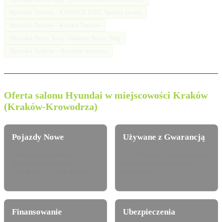
Hyundai Tarnów - KARMOT KIEĆ Spółka Jawna
Hyundai Tarnów - Karmot Tarnów
Hyundai Nowy Targ - Golemo Nowy Targ
Hyundai Kraków - Hyundai Autoneo
Oferta salonu Hyundai w miejscowości Kraków
(Kraków-Krowodrza)
Pojazdy Nowe
Używane z Gwarancją
Pełna gama modelowa
Certyfikowane auta używane z
Hyundai dostępna do
pewną historią serwisową i
konfiguracji i jazdy próbnej.
techniczną.
Finansowanie
Ubezpieczenia