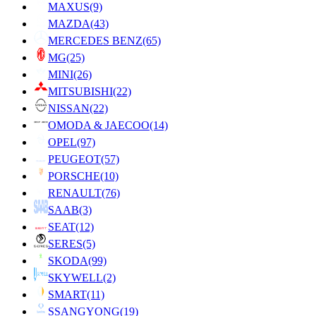
MAXUS
(9)
MAZDA
(43)
MERCEDES BENZ
(65)
MG
(25)
MINI
(26)
MITSUBISHI
(22)
NISSAN
(22)
OMODA & JAECOO
(14)
OPEL
(97)
PEUGEOT
(57)
PORSCHE
(10)
RENAULT
(76)
SAAB
(3)
SEAT
(12)
SERES
(5)
SKODA
(99)
SKYWELL
(2)
SMART
(11)
SSANGYONG
(19)