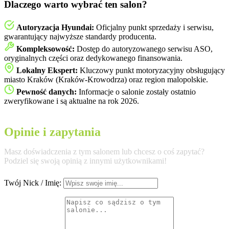
Dlaczego warto wybrać ten salon?
Autoryzacja Hyundai:
Oficjalny punkt sprzedaży i serwisu,
gwarantujący najwyższe standardy producenta.
Kompleksowość:
Dostęp do autoryzowanego serwisu ASO,
oryginalnych części oraz dedykowanego finansowania.
Lokalny Ekspert:
Kluczowy punkt motoryzacyjny obsługujący
miasto Kraków (Kraków-Krowodrza) oraz region malopolskie.
Pewność danych:
Informacje o salonie zostały ostatnio
zweryfikowane i są aktualne na rok 2026.
Opinie i zapytania
Masz doświadczenia z tym salonem lub chcesz o coś zapytać?
Podziel się swoją opinią z innymi użytkownikami!
Twój Nick / Imię: