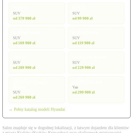
IONIQ 9
KONA
SUV
SUV
od 379 900 zł
od 99 900 zł
KONA Electric
KONA Hybrid
SUV
SUV
od 169 900 zł
od 119 900 zł
NEXO
SANTA FE Hybrid
SUV
SUV
od 289 900 zł
od 229 900 zł
SANTA FE Plug-in
STARIA Electric
Hybrid
Van
od 299 900 zł
SUV
od 269 900 zł
→ Pełny katalog modeli Hyundai
Salon znajduje się w dogodnej lokalizacji, z łatwym dojazdem dla klientów
z miasta Kraków (Kraków-Krowodrza) oraz okolicznych miejscowości