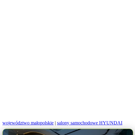
województwo małopolskie
|
salony samochodowe HYUNDAI