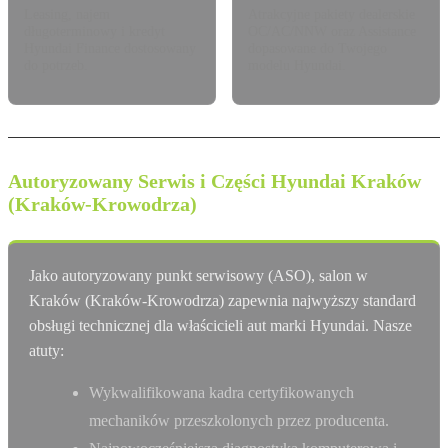
Leasing, najem
Atrakcyjne pakiety dealerskie
długoterminowy i kredyt
OC/AC/NNW oraz Assistance
Hyundai Finance dostosowany
dopasowane do Twojego
do potrzeb.
modelu Hyundai.
Autoryzowany Serwis i Części Hyundai Kraków
(Kraków-Krowodrza)
Jako autoryzowany punkt serwisowy (ASO), salon w
Kraków (Kraków-Krowodrza) zapewnia najwyższy standard
obsługi technicznej dla właścicieli aut marki Hyundai. Nasze
atuty:
Wykwalifikowana kadra certyfikowanych
mechaników przeszkolonych przez producenta.