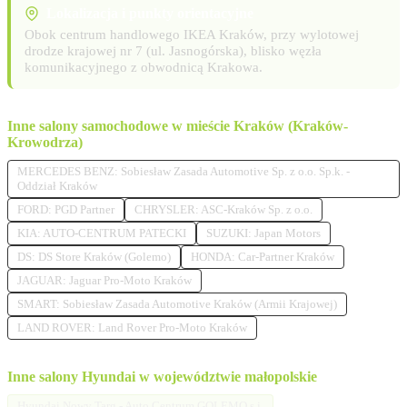
Lokalizacja i punkty orientacyjne
Obok centrum handlowego IKEA Kraków, przy wylotowej
drodze krajowej nr 7 (ul. Jasnogórska), blisko węzła
komunikacyjnego z obwodnicą Krakowa.
Inne salony samochodowe w mieście Kraków (Kraków-
Krowodrza)
MERCEDES BENZ: Sobiesław Zasada Automotive Sp. z o.o. Sp.k. -
Oddział Kraków
FORD: PGD Partner
CHRYSLER: ASC-Kraków Sp. z o.o.
KIA: AUTO-CENTRUM PATECKI
SUZUKI: Japan Motors
DS: DS Store Kraków (Golemo)
HONDA: Car-Partner Kraków
JAGUAR: Jaguar Pro-Moto Kraków
SMART: Sobiesław Zasada Automotive Kraków (Armii Krajowej)
LAND ROVER: Land Rover Pro-Moto Kraków
Inne salony Hyundai w województwie małopolskie
Hyundai Nowy Targ - Auto Centrum GOLEMO s.j.