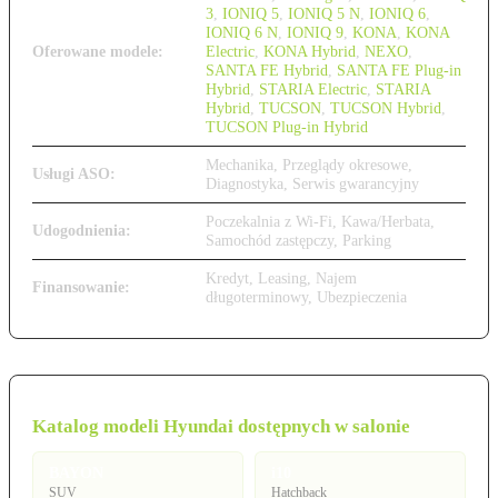
3
,
IONIQ 5
,
IONIQ 5 N
,
IONIQ 6
,
IONIQ 6 N
,
IONIQ 9
,
KONA
,
KONA
Oferowane modele:
Electric
,
KONA Hybrid
,
NEXO
,
SANTA FE Hybrid
,
SANTA FE Plug-in
Hybrid
,
STARIA Electric
,
STARIA
Hybrid
,
TUCSON
,
TUCSON Hybrid
,
TUCSON Plug-in Hybrid
Mechanika, Przeglądy okresowe,
Usługi ASO:
Diagnostyka, Serwis gwarancyjny
Poczekalnia z Wi-Fi, Kawa/Herbata,
Udogodnienia:
Samochód zastępczy, Parking
Kredyt, Leasing, Najem
Finansowanie:
długoterminowy, Ubezpieczenia
Katalog modeli Hyundai dostępnych w salonie
BAYON
i10
SUV
Hatchback