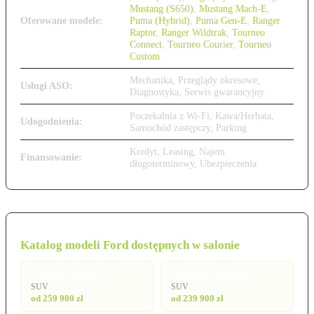
Mustang (S650)
,
Mustang Mach-E
,
Oferowane modele:
Puma (Hybrid)
,
Puma Gen-E
,
Ranger
Raptor
,
Ranger Wildtrak
,
Tourneo
Connect
,
Tourneo Courier
,
Tourneo
Custom
Mechanika, Przeglądy okresowe,
Usługi ASO:
Diagnostyka, Serwis gwarancyjny
Poczekalnia z Wi-Fi, Kawa/Herbata,
Udogodnienia:
Samochód zastępczy, Parking
Kredyt, Leasing, Najem
Finansowanie:
długoterminowy, Ubezpieczenia
Katalog modeli Ford dostępnych w salonie
Capri (Electric)
Explorer (Electric)
SUV
SUV
od 259 900 zł
od 239 900 zł