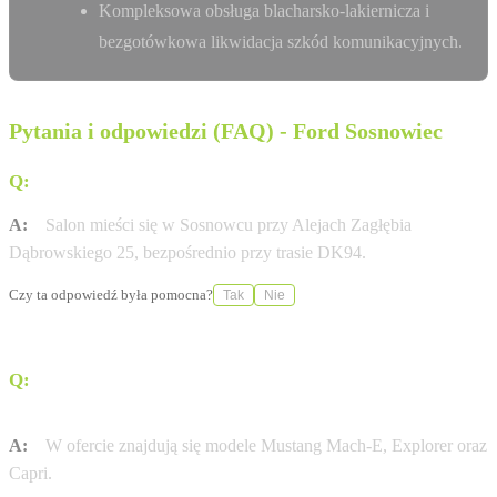
Kompleksowa obsługa blacharsko-lakiernicza i
bezgotówkowa likwidacja szkód komunikacyjnych.
Pytania i odpowiedzi (FAQ) - Ford Sosnowiec
Q:
Gdzie dokładnie znajduje się salon Ford Szumilas AT?
A:
Salon mieści się w Sosnowcu przy Alejach Zagłębia
Dąbrowskiego 25, bezpośrednio przy trasie DK94.
Czy ta odpowiedź była pomocna?
Tak
Nie
Q:
Jakie modele elektryczne Forda są dostępne w
ofercie?
A:
W ofercie znajdują się modele Mustang Mach-E, Explorer oraz
Capri.