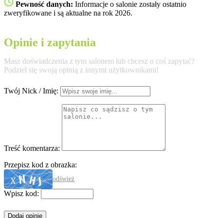
Pewność danych:
Informacje o salonie zostały ostatnio
zweryfikowane i są aktualne na rok 2026.
Opinie i zapytania
Masz doświadczenia z tym salonem lub chcesz o coś zapytać?
Podziel się swoją opinią z innymi użytkownikami!
Twój Nick / Imię:
Treść komentarza:
Przepisz kod z obrazka:
odśwież
Wpisz kod: