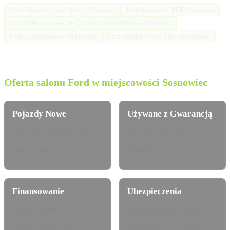
Ford Chorzów - Auto Boss o/Chorzów
Ford Katowice - PGD Multexim
Ford Rybnik - Ren-Car
Ford Bielsko-Biała - Auto-Boss
Ford Częstochowa - Frank-Cars
Ford Gliwice - Ford City Car Gliwice
Oferta salonu Ford w miejscowości Sosnowiec
Pojazdy Nowe
Używane z Gwarancją
Pełna gama modelowa Ford
Certyfikowane auta używane z
dostępna do konfiguracji i
pewną historią serwisową i
jazdy próbnej.
techniczną.
Finansowanie
Ubezpieczenia
Leasing, najem
Atrakcyjne pakiety dealerskie
długoterminowy i kredyt Ford
OC/AC/NNW oraz Assistance
Finance dostosowany do
dopasowane do Twojego