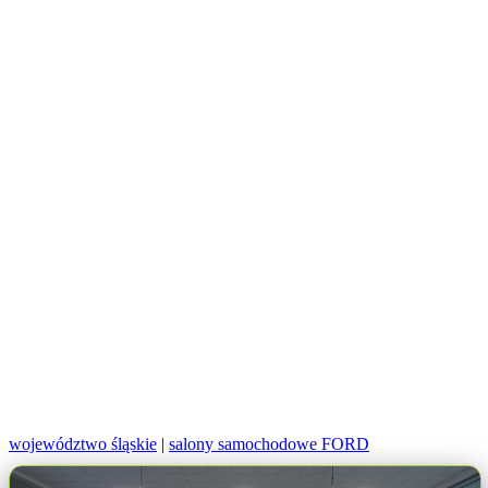
województwo śląskie
|
salony samochodowe FORD