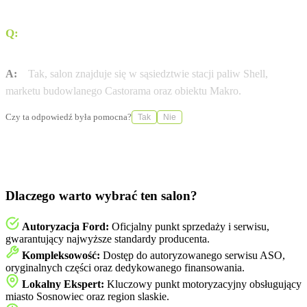
Q:
Czy przy salonie znajdują się punkty orientacyjne
ułatwiające dojazd?
A:
Tak, salon znajduje się w sąsiedztwie stacji paliw Shell,
marketu budowlanego Castorama oraz obiektu Makro.
Czy ta odpowiedź była pomocna?
Tak
Nie
Dlaczego warto wybrać ten salon?
Autoryzacja Ford:
Oficjalny punkt sprzedaży i serwisu,
gwarantujący najwyższe standardy producenta.
Kompleksowość:
Dostęp do autoryzowanego serwisu ASO,
oryginalnych części oraz dedykowanego finansowania.
Lokalny Ekspert:
Kluczowy punkt motoryzacyjny obsługujący
miasto Sosnowiec oraz region slaskie.