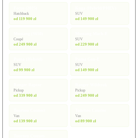
Focus (2025)
Kuga (Hybrid/PHEV)
Hatchback
SUV
od 119 900 zł
od 149 900 zł
Mustang (S650)
Mustang Mach-E
Coupé
SUV
od 249 900 zł
od 229 900 zł
Puma (Hybrid)
Puma Gen-E
SUV
SUV
od 99 900 zł
od 149 900 zł
Ranger Raptor
Ranger Wildtrak
Pickup
Pickup
od 339 900 zł
od 249 900 zł
Tourneo Connect
Tourneo Courier
Van
Van
od 139 900 zł
od 89 900 zł
Tourneo Custom