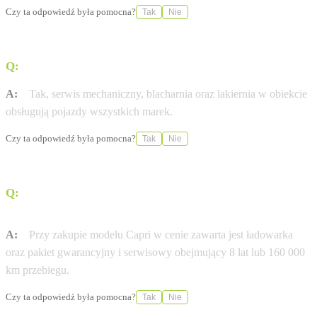
Czy ta odpowiedź była pomocna?
Tak
Nie
Q:
Czy serwis obsługuje pojazdy innych marek niż Ford?
A:
Tak, serwis mechaniczny, blacharnia oraz lakiernia w obiekcie
obsługują pojazdy wszystkich marek.
Czy ta odpowiedź była pomocna?
Tak
Nie
Q:
Jaki pakiet gwarancyjny przysługuje przy zakupie
Forda Capri?
A:
Przy zakupie modelu Capri w cenie zawarta jest ładowarka
oraz pakiet gwarancyjny i serwisowy obejmujący 8 lat lub 160 000
km przebiegu.
Czy ta odpowiedź była pomocna?
Tak
Nie