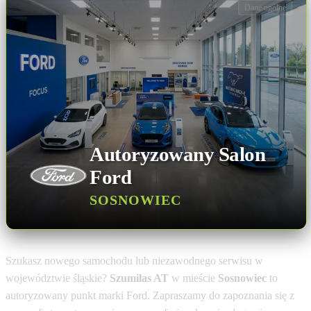
Dane ogólne
Autoryzowany Salon
Ford
SOSNOWIEC
Szukasz nowego samochodu lub niezawodnego serwisu w
województwie śląskie?
Szumilas AT
w mieście
Sosnowiec
to
autoryzowany punkt marki Ford. Zapraszamy do zapoznania się z