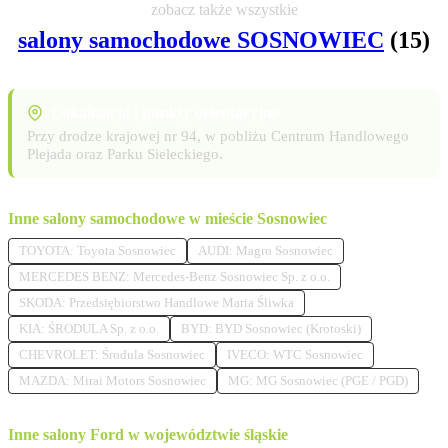
zobacz także wszystkie
salony samochodowe SOSNOWIEC
(15)
Lokalizacja i punkty orientacyjne
Przy drodze krajowej nr 94, w pobliżu Centrum Handlowego
Plejada oraz Parku Sieleckiego.
Inne salony samochodowe w mieście Sosnowiec
TOYOTA: Toyota Sosnowiec
AUDI: Magro Sosnowiec
MERCEDES BENZ: Mercedes-Benz Sosnowiec Sp. z o.o.
SKODA: Przedsiębiorstwo Handlowe Maria Śliwka
KIA: ŚRODULA Sp. z o.o.
BYD: BYD Sosnowiec (Krotoski)
CHEVROLET: Środula Sosnowiec
IVECO: WTC Sosnowiec
MAZDA: Mirai Motors Sosnowiec
MG: MG Sosnowiec (PGE / PGD)
Inne salony Ford w województwie śląskie