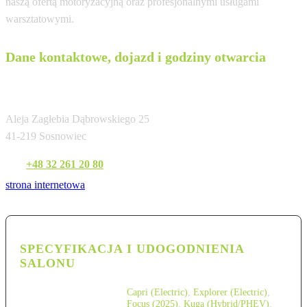
naszą ofertą motoryzacyjną oraz profesjonalnymi usługami
warsztatowymi.
Dane kontaktowe, dojazd i godziny otwarcia
Szumilas AT
Aleja Zagłebia Dąbrowskiego 25
41-219 Sosnowiec
Tel:
+48 32 261 20 80
strona internetowa
SPECYFIKACJA I UDOGODNIENIA
SALONU
Capri (Electric)
,
Explorer (Electric)
,
Focus (2025)
,
Kuga (Hybrid/PHEV)
,