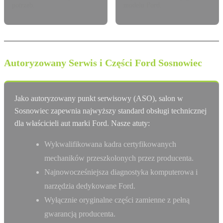
potrzeb.
modelu Ford.
Autoryzowany Serwis i Części Ford Sosnowiec
Jako autoryzowany punkt serwisowy (ASO), salon w
Sosnowiec zapewnia najwyższy standard obsługi technicznej
dla właścicieli aut marki Ford. Nasze atuty:
Wykwalifikowana kadra certyfikowanych
mechaników przeszkolonych przez producenta.
Najnowocześniejsza diagnostyka komputerowa i
narzędzia dedykowane Ford.
Wyłącznie oryginalne części zamienne z pełną
gwarancją producenta.