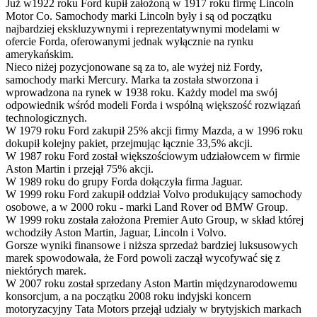
Już w1922 roku Ford kupił założoną w 1917 roku firmę Lincoln
Motor Co. Samochody marki Lincoln były i są od początku
najbardziej ekskluzywnymi i reprezentatywnymi modelami w
ofercie Forda, oferowanymi jednak wyłącznie na rynku
amerykańskim.
Nieco niżej pozycjonowane są za to, ale wyżej niż Fordy,
samochody marki Mercury. Marka ta została stworzona i
wprowadzona na rynek w 1938 roku. Każdy model ma swój
odpowiednik wśród modeli Forda i wspólną większość rozwiązań
technologicznych.
W 1979 roku Ford zakupił 25% akcji firmy Mazda, a w 1996 roku
dokupił kolejny pakiet, przejmując łącznie 33,5% akcji.
W 1987 roku Ford został większościowym udziałowcem w firmie
Aston Martin i przejął 75% akcji.
W 1989 roku do grupy Forda dołączyła firma Jaguar.
W 1999 roku Ford zakupił oddział Volvo produkujący samochody
osobowe, a w 2000 roku - marki Land Rover od BMW Group.
W 1999 roku została założona Premier Auto Group, w skład której
wchodziły Aston Martin, Jaguar, Lincoln i Volvo.
Gorsze wyniki finansowe i niższa sprzedaż bardziej luksusowych
marek spowodowała, że Ford powoli zaczął wycofywać się z
niektórych marek.
W 2007 roku został sprzedany Aston Martin międzynarodowemu
konsorcjum, a na początku 2008 roku indyjski koncern
motoryzacyjny Tata Motors przejął udziały w brytyjskich markach