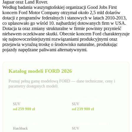
Jaguar oraz Land Rover.
Według badania waszyngtońskiej organizacji Good Jobs First
koncern Ford Motor Company otrzymał około 2,5 mld dolarów
dotacji z programów federalnych i stanowych w latach 2010-2013,
co uplasowało go wśród 10. najbardziej dotowanych firm w USA.
Dotacja ta oraz zmiany strukturalne w firmie powinny przynieść
niebawem oczekiwane skutki. Obecnie koncern Ford charakteryzuje
się najnowocześniejszymi rozwiązaniami produkcyjnymi oraz
przejawia wyraźną troskę o środowisko naturalne, produkując
pojazdy napędzane paliwami alternatywnymi.
Katalog modeli FORD 2026
Poznaj pełną gamę modelową FORD — dane techniczne, ceny i
parametry dostępnych modeli.
Capri (Electric)
Explorer (Electric)
SUV
SUV
od 259 900 zł
od 239 900 zł
Focus (2025)
Kuga (Hybrid/PHEV)
Hatchback
SUV