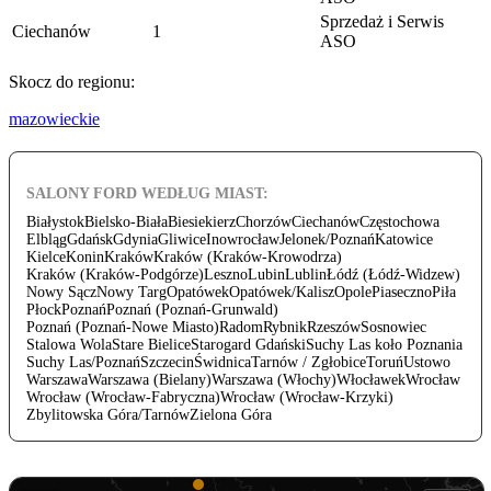
Sprzedaż i Serwis
Ciechanów
1
ASO
Skocz do regionu:
mazowieckie
SALONY FORD WEDŁUG MIAST:
Białystok
Bielsko-Biała
Biesiekierz
Chorzów
Ciechanów
Częstochowa
Elbląg
Gdańsk
Gdynia
Gliwice
Inowrocław
Jelonek/Poznań
Katowice
Kielce
Konin
Kraków
Kraków (Kraków-Krowodrza)
Kraków (Kraków-Podgórze)
Leszno
Lubin
Lublin
Łódź (Łódź-Widzew)
Nowy Sącz
Nowy Targ
Opatówek
Opatówek/Kalisz
Opole
Piaseczno
Piła
Płock
Poznań
Poznań (Poznań-Grunwald)
Poznań (Poznań-Nowe Miasto)
Radom
Rybnik
Rzeszów
Sosnowiec
Stalowa Wola
Stare Bielice
Starogard Gdański
Suchy Las koło Poznania
Suchy Las/Poznań
Szczecin
Świdnica
Tarnów / Zgłobice
Toruń
Ustowo
Warszawa
Warszawa (Bielany)
Warszawa (Włochy)
Włocławek
Wrocław
Wrocław (Wrocław-Fabryczna)
Wrocław (Wrocław-Krzyki)
Zbylitowska Góra/Tarnów
Zielona Góra