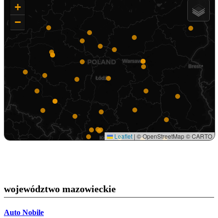
+
−
Leaflet
|
© OpenStreetMap © CARTO
województwo mazowieckie
Auto Nobile