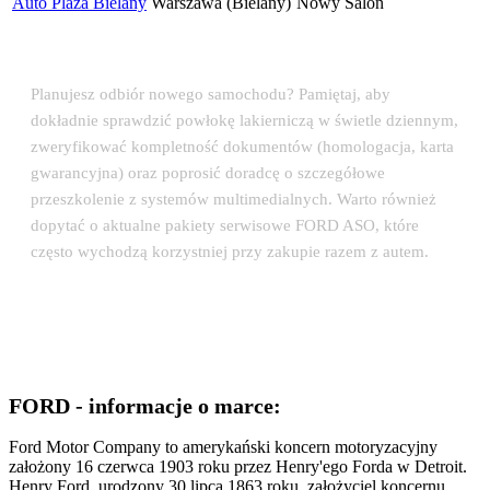
Auto Plaza Bielany
Warszawa (Bielany)
Nowy Salon
💡 Porada eksperta: Odbiór auta w salonie FORD
Planujesz odbiór nowego samochodu? Pamiętaj, aby
dokładnie sprawdzić powłokę lakierniczą w świetle dziennym,
zweryfikować kompletność dokumentów (homologacja, karta
gwarancyjna) oraz poprosić doradcę o szczegółowe
przeszkolenie z systemów multimedialnych. Warto również
dopytać o aktualne pakiety serwisowe FORD ASO, które
często wychodzą korzystniej przy zakupie razem z autem.
FORD - informacje o marce:
Ford Motor Company to amerykański koncern motoryzacyjny
założony 16 czerwca 1903 roku przez Henry'ego Forda w Detroit.
Henry Ford, urodzony 30 lipca 1863 roku, założyciel koncernu