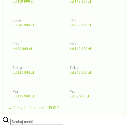
od 119 900 zł
od 149 900 zł
Mustang (S650)
Mustang Mach-E
Coupé
SUV
od 249 900 zł
od 229 900 zł
Puma (Hybrid)
Puma Gen-E
SUV
SUV
od 99 900 zł
od 149 900 zł
Ranger Raptor
Ranger Wildtrak
Pickup
Pickup
od 339 900 zł
od 249 900 zł
Tourneo Connect
Tourneo Courier
Van
Van
od 139 900 zł
od 89 900 zł
→ Pełny katalog modeli FORD