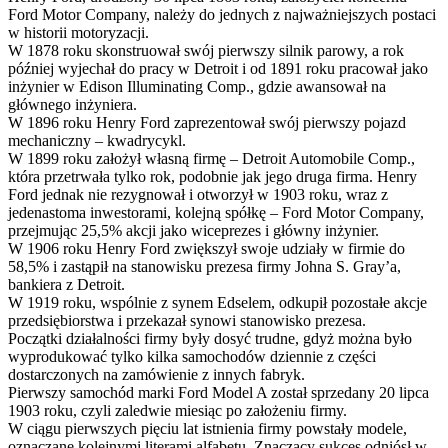
Ford Motor Company, należy do jednych z najważniejszych postaci
w historii motoryzacji.
W 1878 roku skonstruował swój pierwszy silnik parowy, a rok
później wyjechał do pracy w Detroit i od 1891 roku pracował jako
inżynier w Edison Illuminating Comp., gdzie awansował na
głównego inżyniera.
W 1896 roku Henry Ford zaprezentował swój pierwszy pojazd
mechaniczny – kwadrycykl.
W 1899 roku założył własną firmę – Detroit Automobile Comp.,
która przetrwała tylko rok, podobnie jak jego druga firma. Henry
Ford jednak nie rezygnował i otworzył w 1903 roku, wraz z
jedenastoma inwestorami, kolejną spółkę – Ford Motor Company,
przejmując 25,5% akcji jako wiceprezes i główny inżynier.
W 1906 roku Henry Ford zwiększył swoje udziały w firmie do
58,5% i zastąpił na stanowisku prezesa firmy Johna S. Gray’a,
bankiera z Detroit.
W 1919 roku, wspólnie z synem Edselem, odkupił pozostałe akcje
przedsiębiorstwa i przekazał synowi stanowisko prezesa.
Początki działalności firmy były dosyć trudne, gdyż można było
wyprodukować tylko kilka samochodów dziennie z części
dostarczonych na zamówienie z innych fabryk.
Pierwszy samochód marki Ford Model A został sprzedany 20 lipca
1903 roku, czyli zaledwie miesiąc po założeniu firmy.
W ciągu pierwszych pięciu lat istnienia firmy powstały modele,
oznaczane kolejnymi literami alfabetu. Znaczący sukces odniósł w