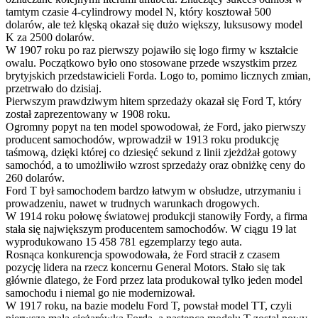
tamtym czasie 4-cylindrowy model N, który kosztował 500
dolarów, ale też klęską okazał się dużo większy, luksusowy model
K za 2500 dolarów.
W 1907 roku po raz pierwszy pojawiło się logo firmy w kształcie
owalu. Początkowo było ono stosowane przede wszystkim przez
brytyjskich przedstawicieli Forda. Logo to, pomimo licznych zmian,
przetrwało do dzisiaj.
Pierwszym prawdziwym hitem sprzedaży okazał się Ford T, który
został zaprezentowany w 1908 roku.
Ogromny popyt na ten model spowodował, że Ford, jako pierwszy
producent samochodów, wprowadził w 1913 roku produkcję
taśmową, dzięki której co dziesięć sekund z linii zjeżdżał gotowy
samochód, a to umożliwiło wzrost sprzedaży oraz obniżkę ceny do
260 dolarów.
Ford T był samochodem bardzo łatwym w obsłudze, utrzymaniu i
prowadzeniu, nawet w trudnych warunkach drogowych.
W 1914 roku połowę światowej produkcji stanowiły Fordy, a firma
stała się największym producentem samochodów. W ciągu 19 lat
wyprodukowano 15 458 781 egzemplarzy tego auta.
Rosnąca konkurencja spowodowała, że Ford stracił z czasem
pozycję lidera na rzecz koncernu General Motors. Stało się tak
głównie dlatego, że Ford przez lata produkował tylko jeden model
samochodu i niemal go nie modernizował.
W 1917 roku, na bazie modelu Ford T, powstał model TT, czyli