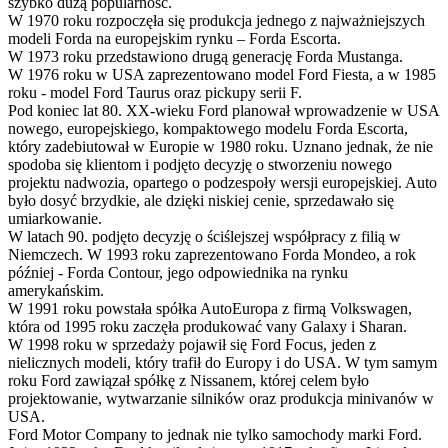
szybko dużą popularność.
W 1970 roku rozpoczęła się produkcja jednego z najważniejszych
modeli Forda na europejskim rynku – Forda Escorta.
W 1973 roku przedstawiono drugą generację Forda Mustanga.
W 1976 roku w USA zaprezentowano model Ford Fiesta, a w 1985
roku - model Ford Taurus oraz pickupy serii F.
Pod koniec lat 80. XX-wieku Ford planował wprowadzenie w USA
nowego, europejskiego, kompaktowego modelu Forda Escorta,
który zadebiutował w Europie w 1980 roku. Uznano jednak, że nie
spodoba się klientom i podjęto decyzję o stworzeniu nowego
projektu nadwozia, opartego o podzespoły wersji europejskiej. Auto
było dosyć brzydkie, ale dzięki niskiej cenie, sprzedawało się
umiarkowanie.
W latach 90. podjęto decyzję o ściślejszej współpracy z filią w
Niemczech. W 1993 roku zaprezentowano Forda Mondeo, a rok
później - Forda Contour, jego odpowiednika na rynku
amerykańskim.
W 1991 roku powstała spółka AutoEuropa z firmą Volkswagen,
która od 1995 roku zaczęła produkować vany Galaxy i Sharan.
W 1998 roku w sprzedaży pojawił się Ford Focus, jeden z
nielicznych modeli, który trafił do Europy i do USA. W tym samym
roku Ford zawiązał spółkę z Nissanem, której celem było
projektowanie, wytwarzanie silników oraz produkcja minivanów w
USA.
Ford Motor Company to jednak nie tylko samochody marki Ford.