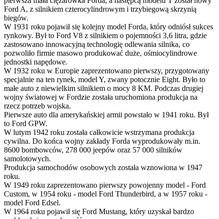
pierwsza mała ciężarówka Forda, a następcą modelu T został nowy
Ford A, z silnikiem czterocylindrowym i trzybiegową skrzynią
biegów.
W 1931 roku pojawił się kolejny model Forda, który odniósł sukces
rynkowy. Był to Ford V8 z silnikiem o pojemności 3,6 litra, gdzie
zastosowano innowacyjną technologię odlewania silnika, co
pozwoliło firmie masowo produkować duże, ośmiocylindrowe
jednostki napędowe.
W 1932 roku w Europie zaprezentowano pierwszy, przygotowany
specjalnie na ten rynek, model Y, zwany potocznie Eight. Było to
małe auto z niewielkim silnikiem o mocy 8 KM. Podczas drugiej
wojny światowej w Fordzie została uruchomiona produkcja na
rzecz potrzeb wojska.
Pierwsze auto dla amerykańskiej armii powstało w 1941 roku. Był
to Ford GPW.
W lutym 1942 roku została całkowicie wstrzymana produkcja
cywilna. Do końca wojny zakłady Forda wyprodukowały m.in.
8600 bombowców, 278 000 jeepów oraz 57 000 silników
samolotowych.
Produkcja samochodów osobowych została wznowiona w 1947
roku.
W 1949 roku zaprezentowano pierwszy powojenny model - Ford
Custom, w 1954 roku - model Ford Thunderbird, a w 1957 roku -
model Ford Edsel.
W 1964 roku pojawił się Ford Mustang, który uzyskał bardzo