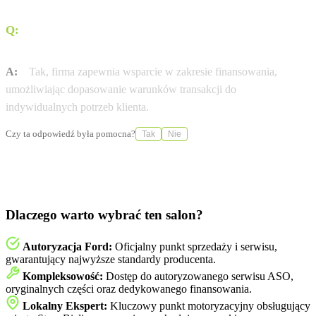
Q:
Czy dealer oferuje wsparcie w finansowaniu zakupu
pojazdu?
A:
Tak, firma zapewnia wsparcie w zakresie finansowania,
umożliwiając dopasowanie warunków transakcji do
indywidualnych potrzeb klienta.
Czy ta odpowiedź była pomocna?
Tak
Nie
Dlaczego warto wybrać ten salon?
Autoryzacja Ford:
Oficjalny punkt sprzedaży i serwisu,
gwarantujący najwyższe standardy producenta.
Kompleksowość:
Dostęp do autoryzowanego serwisu ASO,
oryginalnych części oraz dedykowanego finansowania.
Lokalny Ekspert:
Kluczowy punkt motoryzacyjny obsługujący