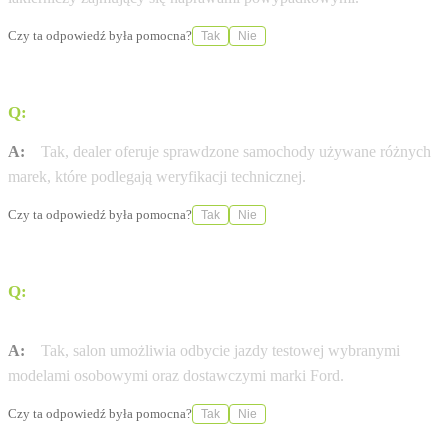
Czy ta odpowiedź była pomocna?
Tak
Nie
Q:
Czy w ofercie znajdują się samochody używane?
A:
Tak, dealer oferuje sprawdzone samochody używane różnych
marek, które podlegają weryfikacji technicznej.
Czy ta odpowiedź była pomocna?
Tak
Nie
Q:
Czy istnieje możliwość przetestowania samochodu
przed zakupem?
A:
Tak, salon umożliwia odbycie jazdy testowej wybranymi
modelami osobowymi oraz dostawczymi marki Ford.
Czy ta odpowiedź była pomocna?
Tak
Nie