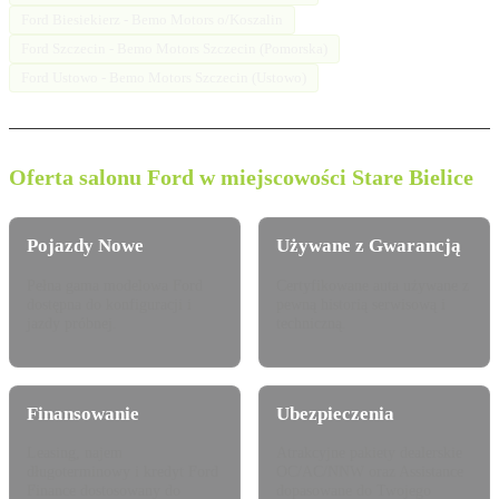
Ford Biesiekierz - Bemo Motors o/Koszalin
Ford Szczecin - Bemo Motors Szczecin (Pomorska)
Ford Ustowo - Bemo Motors Szczecin (Ustowo)
Oferta salonu Ford w miejscowości Stare Bielice
Pojazdy Nowe
Używane z Gwarancją
Pełna gama modelowa Ford
Certyfikowane auta używane z
dostępna do konfiguracji i
pewną historią serwisową i
jazdy próbnej.
techniczną.
Finansowanie
Ubezpieczenia
Leasing, najem
Atrakcyjne pakiety dealerskie
długoterminowy i kredyt Ford
OC/AC/NNW oraz Assistance
Finance dostosowany do
dopasowane do Twojego