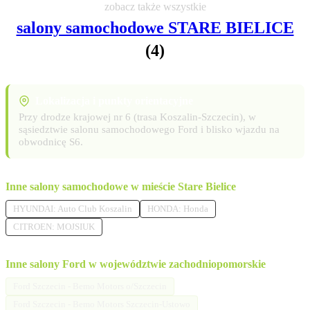
zobacz także wszystkie
salony samochodowe STARE BIELICE
(4)
Lokalizacja i punkty orientacyjne
Przy drodze krajowej nr 6 (trasa Koszalin-Szczecin), w
sąsiedztwie salonu samochodowego Ford i blisko wjazdu na
obwodnicę S6.
Inne salony samochodowe w mieście Stare Bielice
HYUNDAI: Auto Club Koszalin
HONDA: Honda
CITROEN: MOJSIUK
Inne salony Ford w województwie zachodniopomorskie
Ford Szczecin - Bemo Motors o/Szczecin
Ford Szczecin - Bemo Motors Szczecin-Ustowo