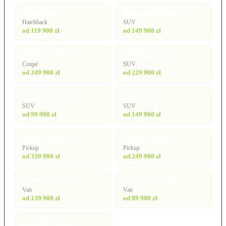
Focus (2025)
Kuga (Hybrid/PHEV)
Hatchback
SUV
od 119 900 zł
od 149 900 zł
Mustang (S650)
Mustang Mach-E
Coupé
SUV
od 249 900 zł
od 229 900 zł
Puma (Hybrid)
Puma Gen-E
SUV
SUV
od 99 900 zł
od 149 900 zł
Ranger Raptor
Ranger Wildtrak
Pickup
Pickup
od 339 900 zł
od 249 900 zł
Tourneo Connect
Tourneo Courier
Van
Van
od 139 900 zł
od 89 900 zł
Tourneo Custom