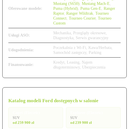
Mustang (S650)
,
Mustang Mach-E
,
Oferowane modele:
Puma (Hybrid)
,
Puma Gen-E
,
Ranger
Raptor
,
Ranger Wildtrak
,
Tourneo
Connect
,
Tourneo Courier
,
Tourneo
Custom
Mechanika, Przeglądy okresowe,
Usługi ASO:
Diagnostyka, Serwis gwarancyjny
Poczekalnia z Wi-Fi, Kawa/Herbata,
Udogodnienia:
Samochód zastępczy, Parking
Kredyt, Leasing, Najem
Finansowanie:
długoterminowy, Ubezpieczenia
Katalog modeli Ford dostępnych w salonie
Capri (Electric)
Explorer (Electric)
SUV
SUV
od 259 900 zł
od 239 900 zł