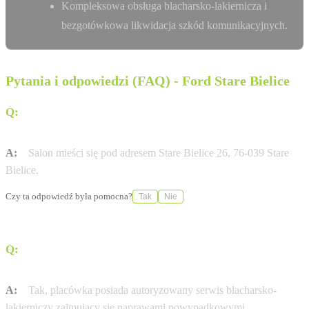
Kompleksowa obsługa blacharsko-lakiernicza i
bezgotówkowa likwidacja szkód komunikacyjnych.
Pytania i odpowiedzi (FAQ) - Ford Stare Bielice
Q:
Gdzie dokładnie znajduje się salon Bemo Motors w
okolicach Koszalina?
A:
Salon mieści się pod adresem Stare Bielice 26, 76-039 Stare
Bielice.
Czy ta odpowiedź była pomocna?
Tak
Nie
Q:
Czy w tym punkcie można serwisować samochód po
kolizji?
A:
Tak, placówka posiada autoryzowany serwis blacharsko-
lakierniczy zajmujący się naprawami powypadkowymi.