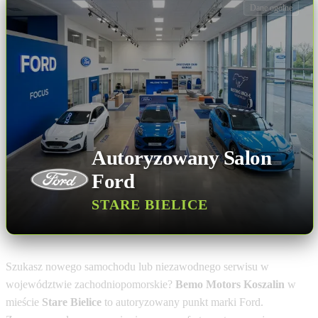
Dane ogólne
Autoryzowany Salon
Ford
STARE BIELICE
Szukasz nowego samochodu lub niezawodnego serwisu w
województwie zachodniopomorskie?
Bemo Motors Koszalin
w
mieście
Stare Bielice
to autoryzowany punkt marki Ford.