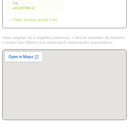
Van
od 249 900 zł
→ Pełny katalog modeli Ford
Salon znajduje się w dogodnej lokalizacji, z łatwym dojazdem dla klientów
z miasta Stare Bielice oraz okolicznych miejscowości województwa.