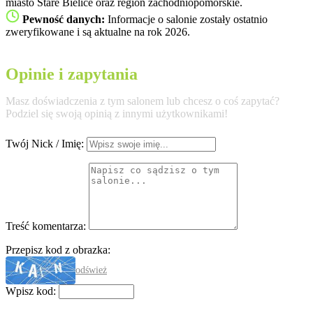
miasto Stare Bielice oraz region zachodniopomorskie.
Pewność danych:
Informacje o salonie zostały ostatnio
zweryfikowane i są aktualne na rok 2026.
Opinie i zapytania
Masz doświadczenia z tym salonem lub chcesz o coś zapytać?
Podziel się swoją opinią z innymi użytkownikami!
Twój Nick / Imię:
Treść komentarza:
Przepisz kod z obrazka:
odśwież
Wpisz kod: