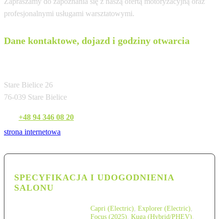
Zapraszamy do zapoznania się z naszą ofertą motoryzacyjną oraz
profesjonalnymi usługami warsztatowymi.
Dane kontaktowe, dojazd i godziny otwarcia
Bemo Motors Koszalin
Stare Bielice 26
76-039 Stare Bielice
Tel:
+48 94 346 08 20
strona internetowa
SPECYFIKACJA I UDOGODNIENIA
SALONU
Capri (Electric)
,
Explorer (Electric)
,
Focus (2025)
,
Kuga (Hybrid/PHEV)
,