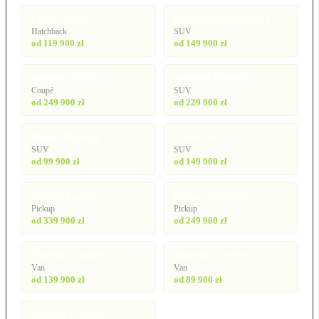
Focus (2025)
Kuga (Hybrid/PHEV)
Hatchback
SUV
od 119 900 zł
od 149 900 zł
Mustang (S650)
Mustang Mach-E
Coupé
SUV
od 249 900 zł
od 229 900 zł
Puma (Hybrid)
Puma Gen-E
SUV
SUV
od 99 900 zł
od 149 900 zł
Ranger Raptor
Ranger Wildtrak
Pickup
Pickup
od 339 900 zł
od 249 900 zł
Tourneo Connect
Tourneo Courier
Van
Van
od 139 900 zł
od 89 900 zł
Tourneo Custom