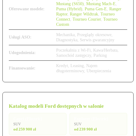
Mustang (S650)
,
Mustang Mach-E
,
Oferowane modele:
Puma (Hybrid)
,
Puma Gen-E
,
Ranger
Raptor
,
Ranger Wildtrak
,
Tourneo
Connect
,
Tourneo Courier
,
Tourneo
Custom
Mechanika, Przeglądy okresowe,
Usługi ASO:
Diagnostyka, Serwis gwarancyjny
Poczekalnia z Wi-Fi, Kawa/Herbata,
Udogodnienia:
Samochód zastępczy, Parking
Kredyt, Leasing, Najem
Finansowanie:
długoterminowy, Ubezpieczenia
Katalog modeli Ford dostępnych w salonie
Capri (Electric)
Explorer (Electric)
SUV
SUV
od 259 900 zł
od 239 900 zł