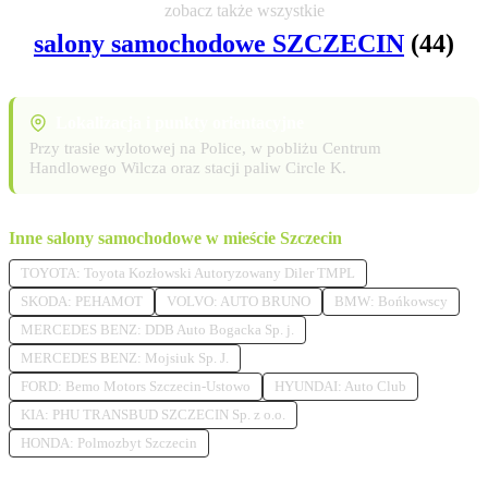
zobacz także wszystkie
salony samochodowe SZCZECIN
(44)
Lokalizacja i punkty orientacyjne
Przy trasie wylotowej na Police, w pobliżu Centrum
Handlowego Wilcza oraz stacji paliw Circle K.
Inne salony samochodowe w mieście Szczecin
TOYOTA: Toyota Kozłowski Autoryzowany Diler TMPL
SKODA: PEHAMOT
VOLVO: AUTO BRUNO
BMW: Bońkowscy
MERCEDES BENZ: DDB Auto Bogacka Sp. j.
MERCEDES BENZ: Mojsiuk Sp. J.
FORD: Bemo Motors Szczecin-Ustowo
HYUNDAI: Auto Club
KIA: PHU TRANSBUD SZCZECIN Sp. z o.o.
HONDA: Polmozbyt Szczecin