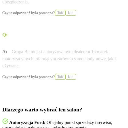
ubezpieczenia.
Czy ta odpowiedź była pomocna?
Tak
Nie
Q:
Jakie marki samochodów, poza Fordem, są dostępne w
ofercie Grupy Bemo?
A:
Grupa Bemo jest autoryzowanym dealerem 16 marek
motoryzacyjnych, oferującym zarówno samochody nowe, jak i
używane.
Czy ta odpowiedź była pomocna?
Tak
Nie
Dlaczego warto wybrać ten salon?
Autoryzacja Ford:
Oficjalny punkt sprzedaży i serwisu,
gwarantujący najwyższe standardy producenta.