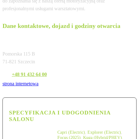
do zapoznania się z naszą ofertą motoryzacyjną oraz
profesjonalnymi usługami warsztatowymi.
Dane kontaktowe, dojazd i godziny otwarcia
Bemo Motors o/Szczecin
Pomorska 115 B
71-821 Szczecin
Tel:
+48 91 432 64 00
strona internetowa
SPECYFIKACJA I UDOGODNIENIA
SALONU
Capri (Electric)
,
Explorer (Electric)
,
Focus (2025)
,
Kuga (Hybrid/PHEV)
,