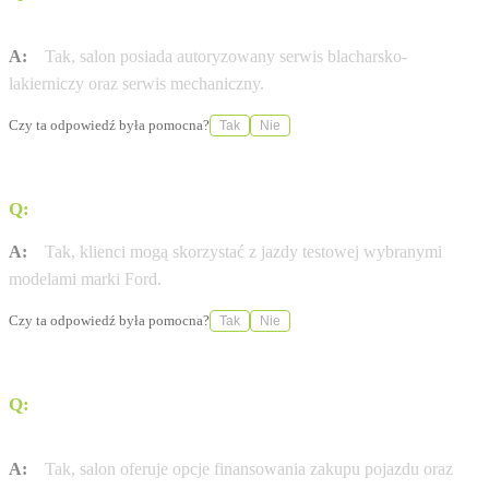
blacharsko-lakiernicze?
A:
Tak, salon posiada autoryzowany serwis blacharsko-
lakierniczy oraz serwis mechaniczny.
Czy ta odpowiedź była pomocna?
Tak
Nie
Q:
Czy salon oferuje możliwość jazdy testowej?
A:
Tak, klienci mogą skorzystać z jazdy testowej wybranymi
modelami marki Ford.
Czy ta odpowiedź była pomocna?
Tak
Nie
Q:
Czy w salonie Bemo Motors w Szczecinie można
sfinansować zakup auta?
A:
Tak, salon oferuje opcje finansowania zakupu pojazdu oraz