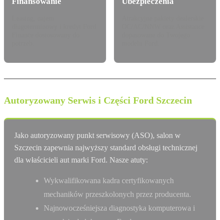
Finansowanie
Ubezpieczenia
Leasing, najem
Atrakcyjne pakiety dealerskie
długoterminowy i kredyt Ford
OC/AC/NNW oraz Assistance
Finance dostosowany do
dopasowane do Twojego
potrzeb.
modelu Ford.
Autoryzowany Serwis i Części Ford Szczecin
Jako autoryzowany punkt serwisowy (ASO), salon w
Szczecin zapewnia najwyższy standard obsługi technicznej
dla właścicieli aut marki Ford. Nasze atuty:
Wykwalifikowana kadra certyfikowanych
mechaników przeszkolonych przez producenta.
Najnowocześniejsza diagnostyka komputerowa i