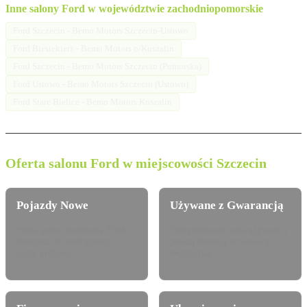
Inne salony Ford w województwie zachodniopomorskie
Ford Szczecin - Bemo Motors Szczecin-Ustowo
Ford Biesiekierz - Bemo Motors o/Koszalin
Ford Szczecin - Bemo Motors Szczecin (Pomorska)
Ford Ustowo - Bemo Motors Szczecin (Ustowo)
Ford Stare Bielice - Bemo Motors Koszalin
Oferta salonu Ford w miejscowości Szczecin
Pojazdy Nowe
Używane z Gwarancją
Pełna gama modelowa Ford
Certyfikowane auta używane z
dostępna do konfiguracji i
pewną historią serwisową i
jazdy próbnej.
techniczną.