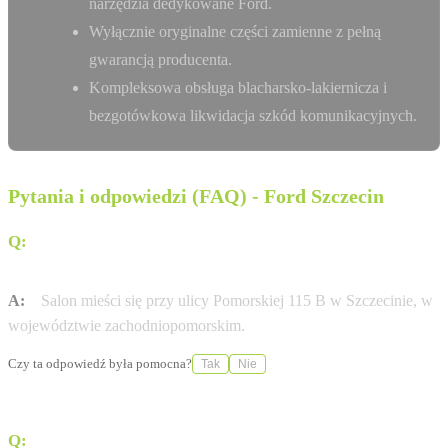
narzędzia dedykowane Ford.
Wyłącznie oryginalne części zamienne z pełną
gwarancją producenta.
Kompleksowa obsługa blacharsko-lakiernicza i
bezgotówkowa likwidacja szkód komunikacyjnych.
Pytania i odpowiedzi (FAQ) - Ford Szczecin
Q:
Gdzie dokładnie znajduje się salon Bemo Motors w
Szczecinie?
A:
Salon mieści się przy ulicy Pomorskiej 115 B w Szczecinie, w
województwie zachodniopomorskim.
Czy ta odpowiedź była pomocna?
Tak
Nie
Q:
Czy w tym punkcie można wykonać naprawy