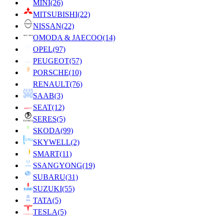
MINI
(26)
MITSUBISHI
(22)
NISSAN
(22)
OMODA & JAECOO
(14)
OPEL
(97)
PEUGEOT
(57)
PORSCHE
(10)
RENAULT
(76)
SAAB
(3)
SEAT
(12)
SERES
(5)
SKODA
(99)
SKYWELL
(2)
SMART
(11)
SSANGYONG
(19)
SUBARU
(31)
SUZUKI
(55)
TATA
(5)
TESLA
(5)