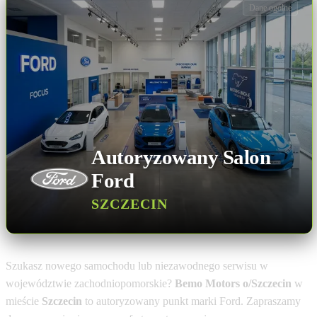
Dane ogólne
Autoryzowany Salon
Ford
SZCZECIN
Szukasz nowego samochodu lub niezawodnego serwisu w
województwie zachodniopomorskie?
Bemo Motors o/Szczecin
w
mieście
Szczecin
to autoryzowany punkt marki Ford. Zapraszamy