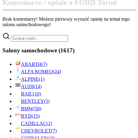
Komentarze / opinie o FORD Toruń
Brak komentarzy! Możesz pierwszy wyrazić opinię na temat tego
salonu samochodowego!
Salony samochodowe
(1617)
ABARTH
(7)
ALFA ROMEO
(24)
ALPINE
(1)
AUDI
(14)
BAIC
(10)
BENTLEY
(5)
BMW
(50)
BYD
(15)
CADILLAC
(2)
CHEVROLET
(7)