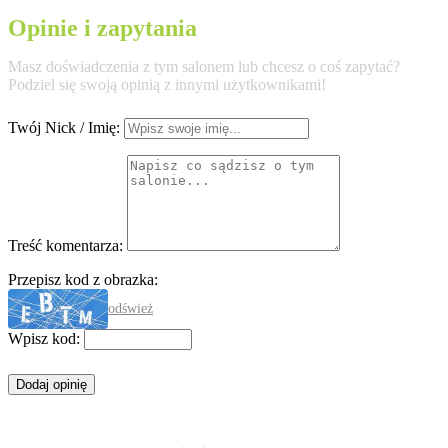
Opinie i zapytania
Masz doświadczenia z tym salonem lub chcesz o coś zapytać?
Podziel się swoją opinią z innymi użytkownikami!
Twój Nick / Imię:
Treść komentarza:
Przepisz kod z obrazka:
odśwież
Wpisz kod: