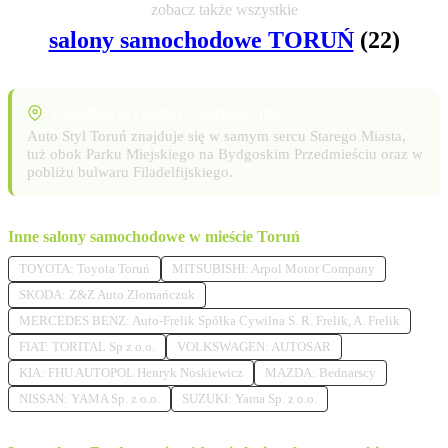
zobacz także wszystkie
salony samochodowe TORUŃ
(22)
Lokalizacja i punkty orientacyjne
Auto Styl Toruń znajduje się w samym sercu Starego Miasta,
tuż obok Parku Miejskiego na Bydgoskim Przedmieściu oraz w
pobliżu bulwaru Filadelfijskiego.
Inne salony samochodowe w mieście Toruń
TOYOTA: Toyota Toruń
MITSUBISHI: Arpol Motor Company
SKODA: Z&Z Auto Złomańczuk
MERCEDES BENZ: Auto-Frelik Spółka Cywilna S. R. Frelik, A. Frelik
FIAT: TORITAL Sp z o.o.
VOLKSWAGEN: AUTOSAR
KIA: FHU AUTOPOL Henryk Noskiewicz
MAZDA: Bednarscy
NISSAN: YAMA Sp. z o.o.
SUZUKI: Yama Sp. z o.o.