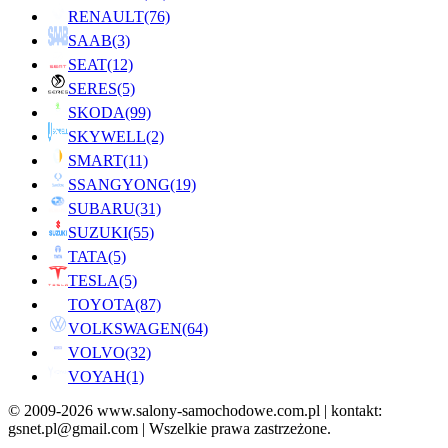
RENAULT
(76)
SAAB
(3)
SEAT
(12)
SERES
(5)
SKODA
(99)
SKYWELL
(2)
SMART
(11)
SSANGYONG
(19)
SUBARU
(31)
SUZUKI
(55)
TATA
(5)
TESLA
(5)
TOYOTA
(87)
VOLKSWAGEN
(64)
VOLVO
(32)
VOYAH
(1)
© 2009-2026 www.salony-samochodowe.com.pl | kontakt:
gsnet.pl@gmail.com | Wszelkie prawa zastrzeżone.