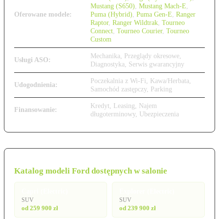
Mustang (S650)
,
Mustang Mach-E
,
Oferowane modele:
Puma (Hybrid)
,
Puma Gen-E
,
Ranger
Raptor
,
Ranger Wildtrak
,
Tourneo
Connect
,
Tourneo Courier
,
Tourneo
Custom
Mechanika, Przeglądy okresowe,
Usługi ASO:
Diagnostyka, Serwis gwarancyjny
Poczekalnia z Wi-Fi, Kawa/Herbata,
Udogodnienia:
Samochód zastępczy, Parking
Kredyt, Leasing, Najem
Finansowanie:
długoterminowy, Ubezpieczenia
Katalog modeli Ford dostępnych w salonie
Capri (Electric)
Explorer (Electric)
SUV
SUV
od 259 900 zł
od 239 900 zł