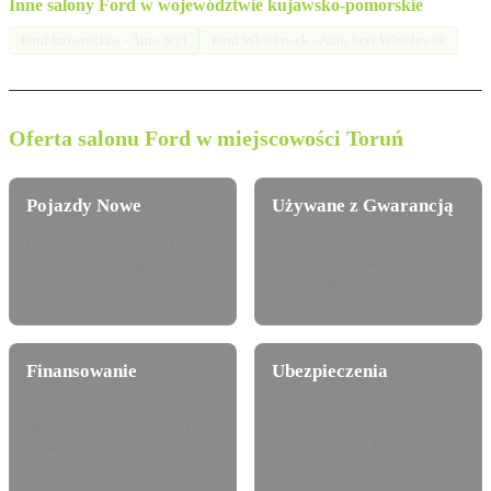
Inne salony Ford w województwie kujawsko-pomorskie
Ford Inowrocław - Auto Styl
Ford Włocławek - Auto Styl Włocławek
Oferta salonu Ford w miejscowości Toruń
Pojazdy Nowe
Używane z Gwarancją
Pełna gama modelowa Ford
Certyfikowane auta używane z
dostępna do konfiguracji i
pewną historią serwisową i
jazdy próbnej.
techniczną.
Finansowanie
Ubezpieczenia
Leasing, najem
Atrakcyjne pakiety dealerskie
długoterminowy i kredyt Ford
OC/AC/NNW oraz Assistance
Finance dostosowany do
dopasowane do Twojego
potrzeb.
modelu Ford.