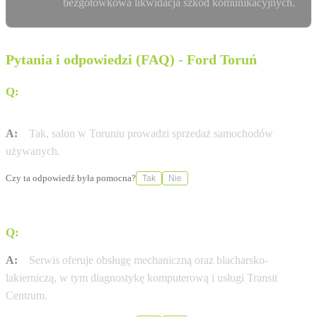
bezgotówkowa likwidacja szkód komunikacyjnych.
Pytania i odpowiedzi (FAQ) - Ford Toruń
Q:
Czy w salonie Auto Styl Toruń można zakupić
samochody używane?
A:
Tak, salon w Toruniu prowadzi sprzedaż samochodów
używanych.
Czy ta odpowiedź była pomocna?
Tak
Nie
Q:
Jakie usługi serwisowe świadczy placówka w Toruniu?
A:
Serwis oferuje obsługę mechaniczną oraz blacharsko-
lakierniczą, w tym diagnostykę komputerową i usługi Transit
Centrum.