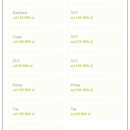
Focus (2025)
Kuga (Hybrid/PHEV)
Hatchback
SUV
od 119 900 zł
od 149 900 zł
Mustang (S650)
Mustang Mach-E
Coupé
SUV
od 249 900 zł
od 229 900 zł
Puma (Hybrid)
Puma Gen-E
SUV
SUV
od 99 900 zł
od 149 900 zł
Ranger Raptor
Ranger Wildtrak
Pickup
Pickup
od 339 900 zł
od 249 900 zł
Tourneo Connect
Tourneo Courier
Van
Van
od 139 900 zł
od 89 900 zł
Tourneo Custom