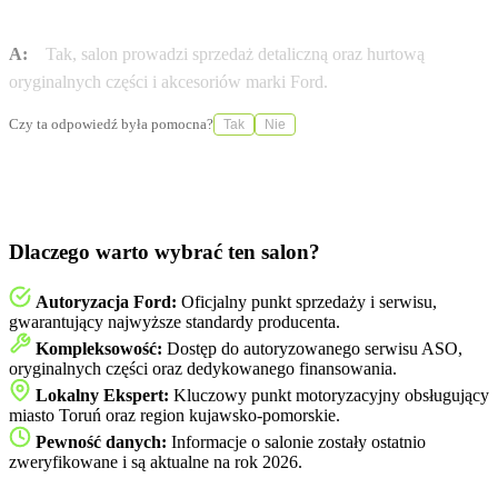
pojazdów Ford?
A:
Tak, salon prowadzi sprzedaż detaliczną oraz hurtową
oryginalnych części i akcesoriów marki Ford.
Czy ta odpowiedź była pomocna?
Tak
Nie
Dlaczego warto wybrać ten salon?
Autoryzacja Ford:
Oficjalny punkt sprzedaży i serwisu,
gwarantujący najwyższe standardy producenta.
Kompleksowość:
Dostęp do autoryzowanego serwisu ASO,
oryginalnych części oraz dedykowanego finansowania.
Lokalny Ekspert:
Kluczowy punkt motoryzacyjny obsługujący
miasto Toruń oraz region kujawsko-pomorskie.
Pewność danych:
Informacje o salonie zostały ostatnio
zweryfikowane i są aktualne na rok 2026.