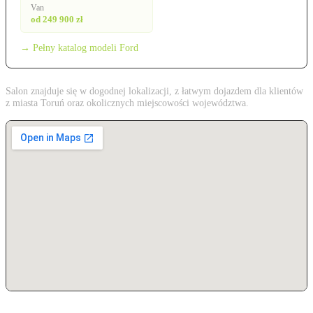
Van
od 249 900 zł
→ Pełny katalog modeli Ford
Salon znajduje się w dogodnej lokalizacji, z łatwym dojazdem dla klientów
z miasta Toruń oraz okolicznych miejscowości województwa.