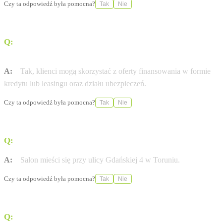
Czy ta odpowiedź była pomocna?
Tak
Nie
Q:
Czy na miejscu można załatwić formalności
kredytowe lub ubezpieczeniowe?
A:
Tak, klienci mogą skorzystać z oferty finansowania w formie
kredytu lub leasingu oraz działu ubezpieczeń.
Czy ta odpowiedź była pomocna?
Tak
Nie
Q:
Gdzie znajduje się salon Auto Styl w Toruniu?
A:
Salon mieści się przy ulicy Gdańskiej 4 w Toruniu.
Czy ta odpowiedź była pomocna?
Tak
Nie
Q:
Czy w serwisie można nabyć oryginalne części do