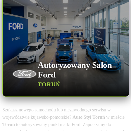
Dane ogólne
Autoryzowany Salon
Ford
TORUŃ
Szukasz nowego samochodu lub niezawodnego serwisu w
województwie kujawsko-pomorskie?
Auto Styl Toruń
w mieście
Toruń
to autoryzowany punkt marki Ford. Zapraszamy do