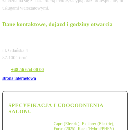
zapoznania się z naszą ofertą motoryzacyjną oraz profesjonalnymi
usługami warsztatowymi.
Dane kontaktowe, dojazd i godziny otwarcia
Auto Styl Toruń
ul. Gdańska 4
87-100 Toruń
Tel:
+48 56 654 00 00
strona internetowa
SPECYFIKACJA I UDOGODNIENIA
SALONU
Capri (Electric)
,
Explorer (Electric)
,
Focus (2025)
,
Kuga (Hybrid/PHEV)
,