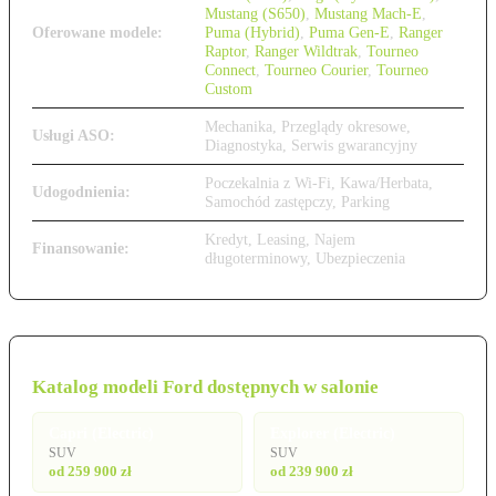
Mustang (S650)
,
Mustang Mach-E
,
Oferowane modele:
Puma (Hybrid)
,
Puma Gen-E
,
Ranger
Raptor
,
Ranger Wildtrak
,
Tourneo
Connect
,
Tourneo Courier
,
Tourneo
Custom
Mechanika, Przeglądy okresowe,
Usługi ASO:
Diagnostyka, Serwis gwarancyjny
Poczekalnia z Wi-Fi, Kawa/Herbata,
Udogodnienia:
Samochód zastępczy, Parking
Kredyt, Leasing, Najem
Finansowanie:
długoterminowy, Ubezpieczenia
Katalog modeli Ford dostępnych w salonie
Capri (Electric)
Explorer (Electric)
SUV
SUV
od 259 900 zł
od 239 900 zł