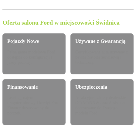
Oferta salonu Ford w miejscowości Świdnica
Pojazdy Nowe
Używane z Gwarancją
Pełna gama modelowa Ford
Certyfikowane auta używane z
dostępna do konfiguracji i
pewną historią serwisową i
jazdy próbnej.
techniczną.
Finansowanie
Ubezpieczenia
Leasing, najem
Atrakcyjne pakiety dealerskie
długoterminowy i kredyt Ford
OC/AC/NNW oraz Assistance
Finance dostosowany do
dopasowane do Twojego
potrzeb.
modelu Ford.