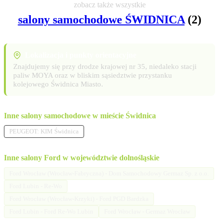
zobacz także wszystkie
salony samochodowe ŚWIDNICA
(2)
Lokalizacja i punkty orientacyjne
Znajdujemy się przy drodze krajowej nr 35, niedaleko stacji
paliw MOYA oraz w bliskim sąsiedztwie przystanku
kolejowego Świdnica Miasto.
Inne salony samochodowe w mieście Świdnica
PEUGEOT: KIM Świdnica
Inne salony Ford w województwie dolnośląskie
Ford Wrocław (Wrocław-Fabryczna) - Dom Samochodowy Germaz Sp. z o.o.
Ford Lubin - Re-Wo
Ford Wrocław (Wrocław-Krzyki) - Ford PGD Bardzka
Ford Lubin - Ford Re-Wo Lubin
Ford Wrocław - Germaz Wrocław