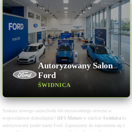
Dane ogólne
Autoryzowany Salon
Ford
ŚWIDNICA
Szukasz nowego samochodu lub niezawodnego serwisu w
województwie dolnośląskie?
DFS Motors
w mieście
Świdnica
to
autoryzowany punkt marki Ford. Zapraszamy do zapoznania się z