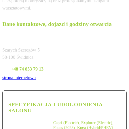
naszą ofertą motoryzacyjną oraz profesjonalnymi usługami
warsztatowymi.
Dane kontaktowe, dojazd i godziny otwarcia
DFS Motors
Szarych Szeregów 5
58-100 Świdnica
Tel:
+48 74 853 79 13
strona internetowa
SPECYFIKACJA I UDOGODNIENIA
SALONU
Capri (Electric)
,
Explorer (Electric)
,
Focus (2025)
,
Kuga (Hybrid/PHEV)
,