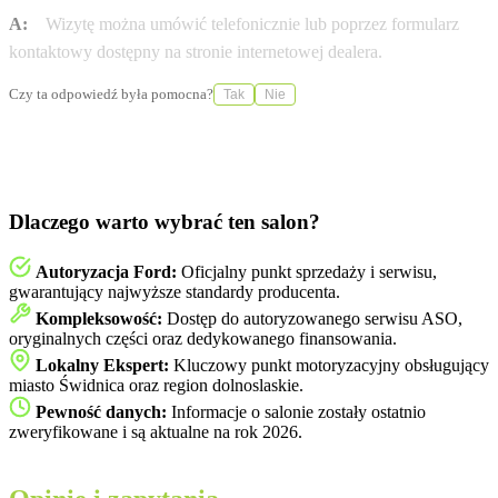
A:
Wizytę można umówić telefonicznie lub poprzez formularz
kontaktowy dostępny na stronie internetowej dealera.
Czy ta odpowiedź była pomocna?
Tak
Nie
Dlaczego warto wybrać ten salon?
Autoryzacja Ford:
Oficjalny punkt sprzedaży i serwisu,
gwarantujący najwyższe standardy producenta.
Kompleksowość:
Dostęp do autoryzowanego serwisu ASO,
oryginalnych części oraz dedykowanego finansowania.
Lokalny Ekspert:
Kluczowy punkt motoryzacyjny obsługujący
miasto Świdnica oraz region dolnoslaskie.
Pewność danych:
Informacje o salonie zostały ostatnio
zweryfikowane i są aktualne na rok 2026.