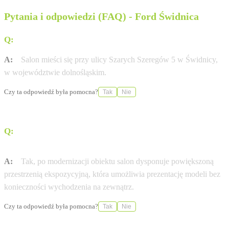
Pytania i odpowiedzi (FAQ) - Ford Świdnica
Q:
Gdzie dokładnie znajduje się salon DFS Motors?
A:
Salon mieści się przy ulicy Szarych Szeregów 5 w Świdnicy,
w województwie dolnośląskim.
Czy ta odpowiedź była pomocna?
Tak
Nie
Q:
Czy w salonie można obejrzeć samochody wewnątrz
budynku?
A:
Tak, po modernizacji obiektu salon dysponuje powiększoną
przestrzenią ekspozycyjną, która umożliwia prezentację modeli bez
konieczności wychodzenia na zewnątrz.
Czy ta odpowiedź była pomocna?
Tak
Nie