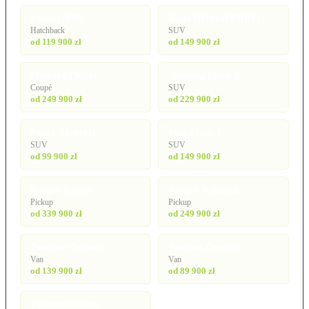
Focus (2025)
Kuga (Hybrid/PHEV)
Hatchback
SUV
od 119 900 zł
od 149 900 zł
Mustang (S650)
Mustang Mach-E
Coupé
SUV
od 249 900 zł
od 229 900 zł
Puma (Hybrid)
Puma Gen-E
SUV
SUV
od 99 900 zł
od 149 900 zł
Ranger Raptor
Ranger Wildtrak
Pickup
Pickup
od 339 900 zł
od 249 900 zł
Tourneo Connect
Tourneo Courier
Van
Van
od 139 900 zł
od 89 900 zł
Tourneo Custom