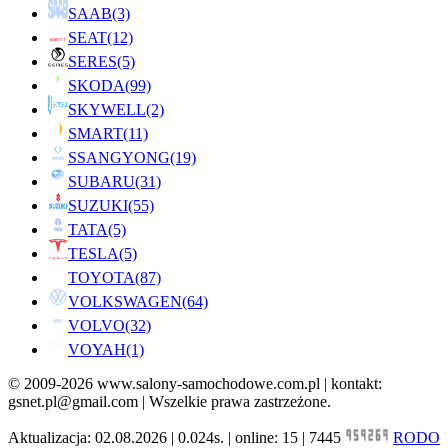
SAAB
(3)
SEAT
(12)
SERES
(5)
SKODA
(99)
SKYWELL
(2)
SMART
(11)
SSANGYONG
(19)
SUBARU
(31)
SUZUKI
(55)
TATA
(5)
TESLA
(5)
TOYOTA
(87)
VOLKSWAGEN
(64)
VOLVO
(32)
VOYAH
(1)
© 2009-2026 www.salony-samochodowe.com.pl | kontakt:
gsnet.pl@gmail.com | Wszelkie prawa zastrzeżone.
Aktualizacja: 02.08.2026 | 0.024s. | online: 15 | 7445
RODO