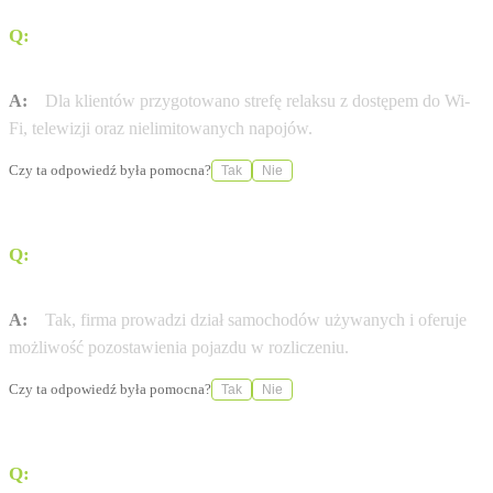
Q:
Jakie udogodnienia czekają na klientów oczekujących
na serwis?
A:
Dla klientów przygotowano strefę relaksu z dostępem do Wi-
Fi, telewizji oraz nielimitowanych napojów.
Czy ta odpowiedź była pomocna?
Tak
Nie
Q:
Czy w DFS Motors można zostawić stary samochód w
rozliczeniu?
A:
Tak, firma prowadzi dział samochodów używanych i oferuje
możliwość pozostawienia pojazdu w rozliczeniu.
Czy ta odpowiedź była pomocna?
Tak
Nie
Q:
Jak można umówić się na jazdę próbną?