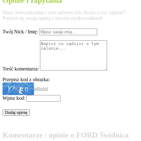
Opinie i zapytania
Masz doświadczenia z tym salonem lub chcesz o coś zapytać?
Podziel się swoją opinią z innymi użytkownikami!
Twój Nick / Imię:
Treść komentarza:
Przepisz kod z obrazka:
odśwież
Wpisz kod:
Komentarze / opinie o FORD Świdnica