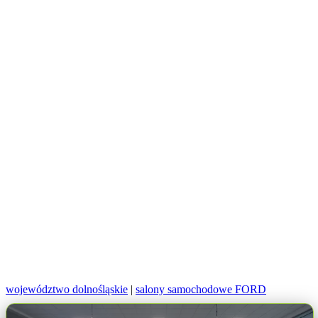
województwo dolnośląskie
|
salony samochodowe FORD