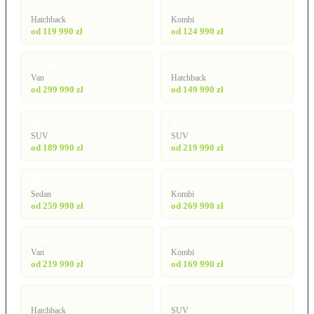
Golf
Golf Variant
Hatchback
Kombi
od 119 990 zł
od 124 990 zł
ID. Buzz
ID.3
Van
Hatchback
od 299 990 zł
od 149 990 zł
ID.4
ID.5
SUV
SUV
od 189 990 zł
od 219 990 zł
ID.7
ID.7 Tourer
Sedan
Kombi
od 259 990 zł
od 269 990 zł
Multivan T7
Passat
Van
Kombi
od 219 990 zł
od 169 990 zł
Polo
T-Cross
Hatchback
SUV