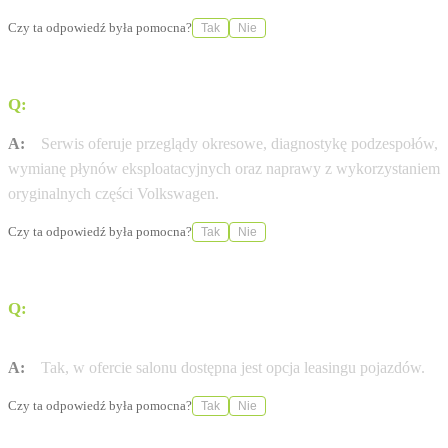
Czy ta odpowiedź była pomocna?
Tak
Nie
Q:
Jakie usługi serwisowe świadczy salon Ignaszak?
A:
Serwis oferuje przeglądy okresowe, diagnostykę podzespołów,
wymianę płynów eksploatacyjnych oraz naprawy z wykorzystaniem
oryginalnych części Volkswagen.
Czy ta odpowiedź była pomocna?
Tak
Nie
Q:
Czy w salonie można skorzystać z finansowania
zakupu auta?
A:
Tak, w ofercie salonu dostępna jest opcja leasingu pojazdów.
Czy ta odpowiedź była pomocna?
Tak
Nie