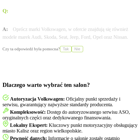
Q:
Jakie marki samochodów można znaleźć w ofercie
Ignaszak?
A:
Oprócz marki Volkswagen, w ofercie znajdują się również
modele marek Audi, Skoda, Seat, Jeep, Ford, Opel oraz Nissan.
Czy ta odpowiedź była pomocna?
Tak
Nie
Dlaczego warto wybrać ten salon?
Autoryzacja Volkswagen:
Oficjalny punkt sprzedaży i
serwisu, gwarantujący najwyższe standardy producenta.
Kompleksowość:
Dostęp do autoryzowanego serwisu ASO,
oryginalnych części oraz dedykowanego finansowania.
Lokalny Ekspert:
Kluczowy punkt motoryzacyjny obsługujący
miasto Kalisz oraz region wielkopolskie.
Pewność danych:
Informacje o salonie zostały ostatnio