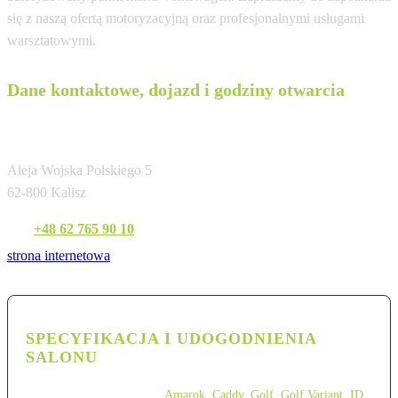
się z naszą ofertą motoryzacyjną oraz profesjonalnymi usługami
warsztatowymi.
Dane kontaktowe, dojazd i godziny otwarcia
IGNASZAK
Aleja Wojska Polskiego 5
62-800 Kalisz
Tel:
+48 62 765 90 10
strona internetowa
SPECYFIKACJA I UDOGODNIENIA
SALONU
Amarok
,
Caddy
,
Golf
,
Golf Variant
,
ID.