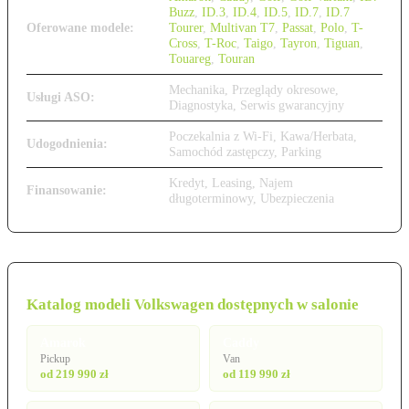
Buzz
,
ID.3
,
ID.4
,
ID.5
,
ID.7
,
ID.7
Oferowane modele:
Tourer
,
Multivan T7
,
Passat
,
Polo
,
T-
Cross
,
T-Roc
,
Taigo
,
Tayron
,
Tiguan
,
Touareg
,
Touran
Mechanika, Przeglądy okresowe,
Usługi ASO:
Diagnostyka, Serwis gwarancyjny
Poczekalnia z Wi-Fi, Kawa/Herbata,
Udogodnienia:
Samochód zastępczy, Parking
Kredyt, Leasing, Najem
Finansowanie:
długoterminowy, Ubezpieczenia
Katalog modeli Volkswagen dostępnych w salonie
Amarok
Caddy
Pickup
Van
od 219 990 zł
od 119 990 zł