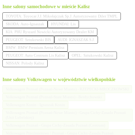
Inne salony samochodowe w mieście Kalisz
TOYOTA: Toyocar J.J. Mikołajczak Sp.J. Autoryzowany Diler TMPL
SKODA: Auto-Ignaszak
HYUNDAI: Lis
KIA: PHU Ryszard Nowicki Autoryzowany Dealer KM
PEUGEOT: Sztukowski BIS
AUDI: IGNASZAK S.J.
BMW: BMW Premium Arena Kalisz
PEUGEOT: Auto Centrum Lis Kalisz
OPEL: Sztukowski Kalisz
NISSAN: Polody Kalisz
Inne salony Volkswagen w województwie wielkopolskie
Volkswagen Poznań (Poznań-Nowe Miasto) - RZEPECKI-MROCZKOWSKI
Volkswagen Poznań (Poznań-Stare Miasto) - Berdychowski
Volkswagen Konin - Ignaszak Konin
Volkswagen Poznań (Poznań-Nowe Miasto) - Grupa Cichy-Zasada Poznań
(Unii Lubelskiej)
Volkswagen Poznań - Grupa Cichy-Zasada Poznań (Centrum)
Volkswagen Przeźmierowo / Poznań - Grupa Cichy-Zasada Poznań