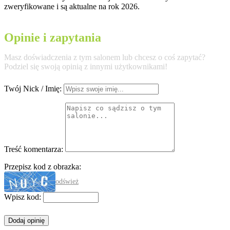
zweryfikowane i są aktualne na rok 2026.
Opinie i zapytania
Masz doświadczenia z tym salonem lub chcesz o coś zapytać?
Podziel się swoją opinią z innymi użytkownikami!
Twój Nick / Imię:
Treść komentarza:
Przepisz kod z obrazka:
odśwież
Wpisz kod: