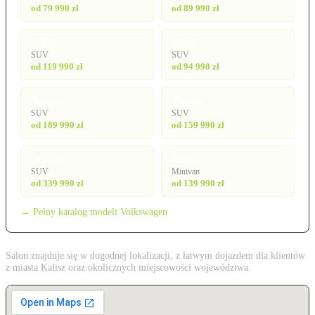
od 79 990 zł
od 89 990 zł
T-Roc
Taigo
SUV
SUV
od 119 990 zł
od 94 990 zł
Tayron
Tiguan
SUV
SUV
od 189 990 zł
od 159 990 zł
Touareg
Touran
SUV
Minivan
od 339 990 zł
od 139 990 zł
→ Pełny katalog modeli Volkswagen
Salon znajduje się w dogodnej lokalizacji, z łatwym dojazdem dla klientów
z miasta Kalisz oraz okolicznych miejscowości województwa.