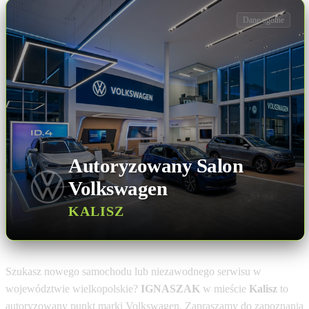
Dane ogólne
Autoryzowany Salon
Volkswagen
KALISZ
Szukasz nowego samochodu lub niezawodnego serwisu w
województwie wielkopolskie?
IGNASZAK
w mieście
Kalisz
to
autoryzowany punkt marki Volkswagen. Zapraszamy do zapoznania