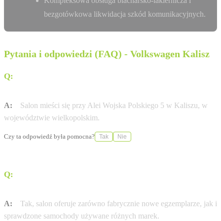
Kompleksowa obsługa blacharsko-lakiernicza i
bezgotówkowa likwidacja szkód komunikacyjnych.
Pytania i odpowiedzi (FAQ) - Volkswagen Kalisz
Q:
Gdzie dokładnie znajduje się salon Ignaszak w
Kaliszu?
A:
Salon mieści się przy Alei Wojska Polskiego 5 w Kaliszu, w
województwie wielkopolskim.
Czy ta odpowiedź była pomocna?
Tak
Nie
Q:
Czy w ofercie salonu dostępne są samochody
używane?
A:
Tak, salon oferuje zarówno fabrycznie nowe egzemplarze, jak i
sprawdzone samochody używane różnych marek.