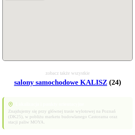
zobacz także wszystkie
salony samochodowe KALISZ
(24)
Lokalizacja i punkty orientacyjne
Znajdujemy się przy głównej trasie wylotowej na Poznań
(DK25), w pobliżu marketu budowlanego Castorama oraz
stacji paliw MOYA.