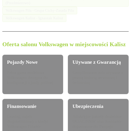
(Przeźmierowo)
Volkswagen Piła - Grupa Cichy-Zasada Piła
Volkswagen Kalisz - Ignaszak Kalisz
Oferta salonu Volkswagen w miejscowości Kalisz
Pojazdy Nowe
Używane z Gwarancją
Pełna gama modelowa
Certyfikowane auta używane z
Volkswagen dostępna do
pewną historią serwisową i
konfiguracji i jazdy próbnej.
techniczną.
Finansowanie
Ubezpieczenia
Leasing, najem
Atrakcyjne pakiety dealerskie
długoterminowy i kredyt
OC/AC/NNW oraz Assistance
Volkswagen Finance
dopasowane do Twojego