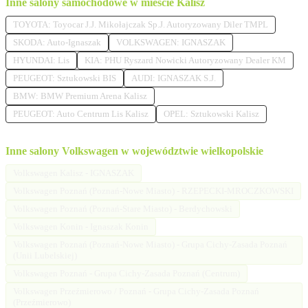
Inne salony samochodowe w mieście Kalisz
TOYOTA: Toyocar J.J. Mikołajczak Sp.J. Autoryzowany Diler TMPL
SKODA: Auto-Ignaszak
VOLKSWAGEN: IGNASZAK
HYUNDAI: Lis
KIA: PHU Ryszard Nowicki Autoryzowany Dealer KM
PEUGEOT: Sztukowski BIS
AUDI: IGNASZAK S.J.
BMW: BMW Premium Arena Kalisz
PEUGEOT: Auto Centrum Lis Kalisz
OPEL: Sztukowski Kalisz
Inne salony Volkswagen w województwie wielkopolskie
Volkswagen Kalisz - IGNASZAK
Volkswagen Poznań (Poznań-Nowe Miasto) - RZEPECKI-MROCZKOWSKI
Volkswagen Poznań (Poznań-Stare Miasto) - Berdychowski
Volkswagen Konin - Ignaszak Konin
Volkswagen Poznań (Poznań-Nowe Miasto) - Grupa Cichy-Zasada Poznań
(Unii Lubelskiej)
Volkswagen Poznań - Grupa Cichy-Zasada Poznań (Centrum)
Volkswagen Przeźmierowo / Poznań - Grupa Cichy-Zasada Poznań
(Przeźmierowo)