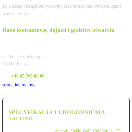
się z naszą ofertą motoryzacyjną oraz profesjonalnymi usługami
warsztatowymi.
Dane kontaktowe, dojazd i godziny otwarcia
Ignaszak Kalisz
al. Wojska Polskiego 5
62-800 Kalisz
Tel:
+48 62 766 00 00
strona internetowa
SPECYFIKACJA I UDOGODNIENIA
SALONU
Amarok
,
Caddy
,
Golf
,
Golf Variant
,
ID.