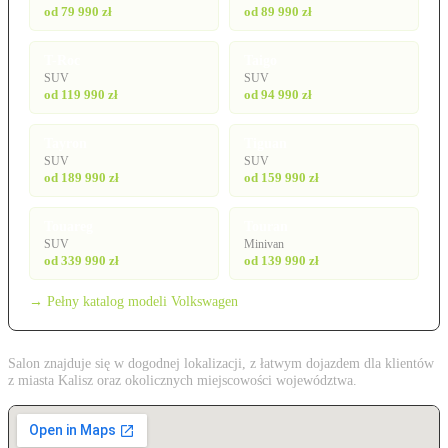
od 79 990 zł
od 89 990 zł
T-Roc
Taigo
SUV
SUV
od 119 990 zł
od 94 990 zł
Tayron
Tiguan
SUV
SUV
od 189 990 zł
od 159 990 zł
Touareg
Touran
SUV
Minivan
od 339 990 zł
od 139 990 zł
→ Pełny katalog modeli Volkswagen
Salon znajduje się w dogodnej lokalizacji, z łatwym dojazdem dla klientów
z miasta Kalisz oraz okolicznych miejscowości województwa.