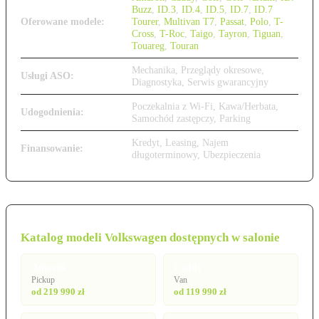
Buzz
,
ID.3
,
ID.4
,
ID.5
,
ID.7
,
ID.7
Oferowane modele:
Tourer
,
Multivan T7
,
Passat
,
Polo
,
T-
Cross
,
T-Roc
,
Taigo
,
Tayron
,
Tiguan
,
Touareg
,
Touran
Mechanika, Przeglądy okresowe,
Usługi ASO:
Diagnostyka, Serwis gwarancyjny
Poczekalnia z Wi-Fi, Kawa/Herbata,
Udogodnienia:
Samochód zastępczy, Parking
Kredyt, Leasing, Najem
Finansowanie:
długoterminowy, Ubezpieczenia
Katalog modeli Volkswagen dostępnych w salonie
Amarok
Caddy
Pickup
Van
od 219 990 zł
od 119 990 zł