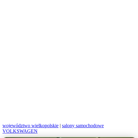
województwo wielkopolskie
|
salony samochodowe
VOLKSWAGEN