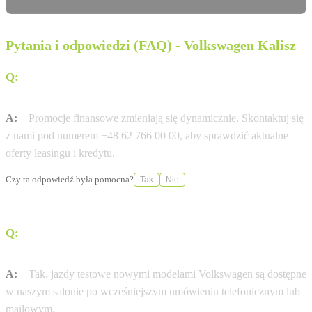
Pytania i odpowiedzi (FAQ) - Volkswagen Kalisz
Q:
Czy dostępny jest leasing 0% na wybrane modele
Volkswagen?
A:
Promocje finansowe zmieniają się dynamicznie. Skontaktuj się
z nami pod numerem +48 62 766 00 00, aby sprawdzić aktualne
oferty leasingu i kredytu.
Czy ta odpowiedź była pomocna?
Tak
Nie
Q:
Czy w salonie Volkswagen Kalisz umówię się na jazdę
próbną?
A:
Tak, jazdy testowe nowymi modelami Volkswagen są dostępne
w naszym salonie po wcześniejszym umówieniu telefonicznym lub
mailowym.