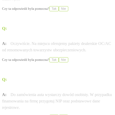
Czy ta odpowiedź była pomocna?
Tak
Nie
Q:
Czy Ignaszak Kalisz pomaga w formalnościach
ubezpieczeniowych?
A:
Oczywiście. Na miejscu oferujemy pakiety dealerskie OC/AC
od renomowanych towarzystw ubezpieczeniowych.
Czy ta odpowiedź była pomocna?
Tak
Nie
Q:
Jakie dokumenty są potrzebne do zamówienia nowej
Volkswagen?
A:
Do zamówienia auta wystarczy dowód osobisty. W przypadku
finansowania na firmę przygotuj NIP oraz podstawowe dane
rejestrowe.