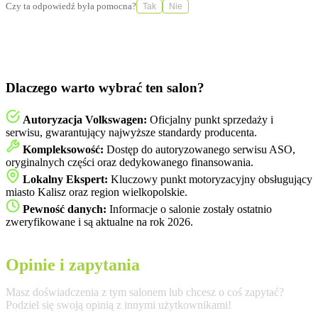
Czy ta odpowiedź była pomocna?
Tak
Nie
Dlaczego warto wybrać ten salon?
Autoryzacja Volkswagen:
Oficjalny punkt sprzedaży i
serwisu, gwarantujący najwyższe standardy producenta.
Kompleksowość:
Dostęp do autoryzowanego serwisu ASO,
oryginalnych części oraz dedykowanego finansowania.
Lokalny Ekspert:
Kluczowy punkt motoryzacyjny obsługujący
miasto Kalisz oraz region wielkopolskie.
Pewność danych:
Informacje o salonie zostały ostatnio
zweryfikowane i są aktualne na rok 2026.
Opinie i zapytania
Masz doświadczenia z tym salonem lub chcesz o coś zapytać?
Podziel się swoją opinią z innymi użytkownikami!