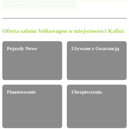
Volkswagen Piła - Grupa Cichy-Zasada Piła
Oferta salonu Volkswagen w miejscowości Kalisz
Pojazdy Nowe
Używane z Gwarancją
Pełna gama modelowa
Certyfikowane auta używane z
Volkswagen dostępna do
pewną historią serwisową i
konfiguracji i jazdy próbnej.
techniczną.
Finansowanie
Ubezpieczenia
Leasing, najem
Atrakcyjne pakiety dealerskie
długoterminowy i kredyt
OC/AC/NNW oraz Assistance
Volkswagen Finance
dopasowane do Twojego
dostosowany do potrzeb.
modelu Volkswagen.