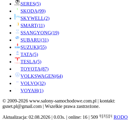
SERES
(5)
SKODA
(99)
SKYWELL
(2)
SMART
(11)
SSANGYONG
(19)
SUBARU
(31)
SUZUKI
(55)
TATA
(5)
TESLA
(5)
TOYOTA
(87)
VOLKSWAGEN
(64)
VOLVO
(32)
VOYAH
(1)
© 2009-2026 www.salony-samochodowe.com.pl | kontakt:
gsnet.pl@gmail.com | Wszelkie prawa zastrzeżone.
Aktualizacja: 02.08.2026 | 0.03s. | online: 16 | 509
RODO