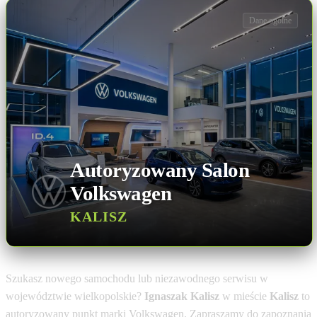
Dane ogólne
Autoryzowany Salon
Volkswagen
KALISZ
Szukasz nowego samochodu lub niezawodnego serwisu w
województwie wielkopolskie?
Ignaszak Kalisz
w mieście
Kalisz
to
autoryzowany punkt marki Volkswagen. Zapraszamy do zapoznania