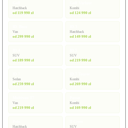
Golf
Golf Variant
Hatchback
Kombi
od 119 990 zł
od 124 990 zł
ID. Buzz
ID.3
Van
Hatchback
od 299 990 zł
od 149 990 zł
ID.4
ID.5
SUV
SUV
od 189 990 zł
od 219 990 zł
ID.7
ID.7 Tourer
Sedan
Kombi
od 259 990 zł
od 269 990 zł
Multivan T7
Passat
Van
Kombi
od 219 990 zł
od 169 990 zł
Polo
T-Cross
Hatchback
SUV