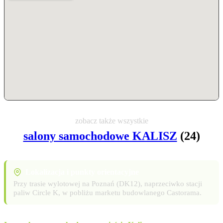
zobacz także wszystkie
salony samochodowe KALISZ
(24)
Lokalizacja i punkty orientacyjne
Przy trasie wylotowej na Poznań (DK12), naprzeciwko stacji
paliw Circle K, w pobliżu marketu budowlanego Castorama.