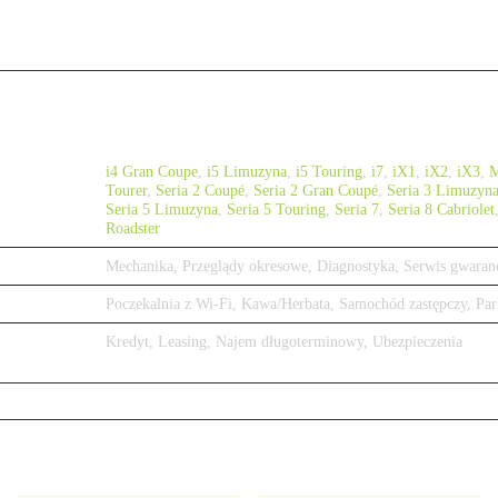
i4 Gran Coupe
,
i5 Limuzyna
,
i5 Touring
,
i7
,
iX1
,
iX2
,
iX3
,
Tourer
,
Seria 2 Coupé
,
Seria 2 Gran Coupé
,
Seria 3 Limuzyn
Seria 5 Limuzyna
,
Seria 5 Touring
,
Seria 7
,
Seria 8 Cabriolet
Roadster
Mechanika, Przeglądy okresowe, Diagnostyka, Serwis gwaran
Poczekalnia z Wi-Fi, Kawa/Herbata, Samochód zastępczy, Par
Kredyt, Leasing, Najem długoterminowy, Ubezpieczenia