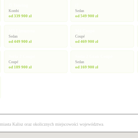
i5 Touring
i7
Kombi
Sedan
od 339 900 zł
od 549 900 zł
M3 Limuzyna
M4 Coupé
Sedan
Coupé
od 449 900 zł
od 469 900 zł
Seria 2 Coupé
Seria 2 Gran Coupé
Coupé
Sedan
od 189 900 zł
od 169 900 zł
z miasta Kalisz oraz okolicznych miejscowości województwa.