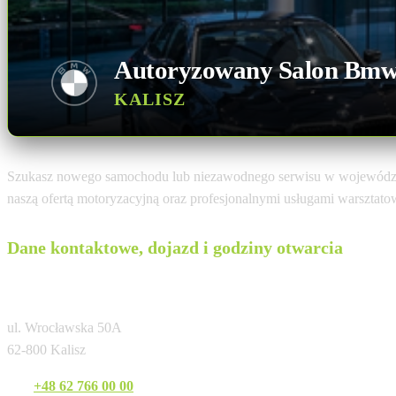
Autoryzowany Salon Bm
KALISZ
Szukasz nowego samochodu lub niezawodnego serwisu w wojewódz
naszą ofertą motoryzacyjną oraz profesjonalnymi usługami warsztat
Dane kontaktowe, dojazd i godziny otwarcia
BMW Premium Arena Kalisz
ul. Wrocławska 50A
62-800 Kalisz
Tel:
+48 62 766 00 00