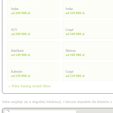
i4 Gran Coupe
i5 Limuzyna
Sedan
Sedan
od 269 900 zł
od 329 900 zł
iX3
M2
SUV
Coupé
od 269 900 zł
od 349 900 zł
Seria 1
Seria 2 Active Tourer
Hatchback
Minivan
od 149 900 zł
od 169 900 zł
Seria 4 Cabriolet
Seria 4 Coupé
Kabriolet
Coupé
od 259 900 zł
od 229 900 zł
→ Pełny katalog modeli Bmw
Salon znajduje się w dogodnej lokalizacji, z łatwym dojazdem dla klientów 