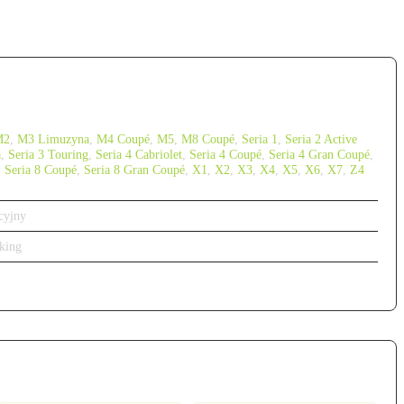
M2
,
M3 Limuzyna
,
M4 Coupé
,
M5
,
M8 Coupé
,
Seria 1
,
Seria 2 Active
a
,
Seria 3 Touring
,
Seria 4 Cabriolet
,
Seria 4 Coupé
,
Seria 4 Gran Coupé
,
,
Seria 8 Coupé
,
Seria 8 Gran Coupé
,
X1
,
X2
,
X3
,
X4
,
X5
,
X6
,
X7
,
Z4
cyjny
king