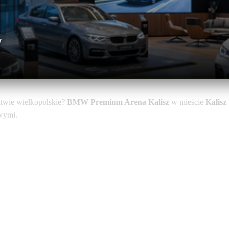
w
twie wielkopolskie?
BMW Premium Arena Kalisz
w mieście
Kalisz
owymi.