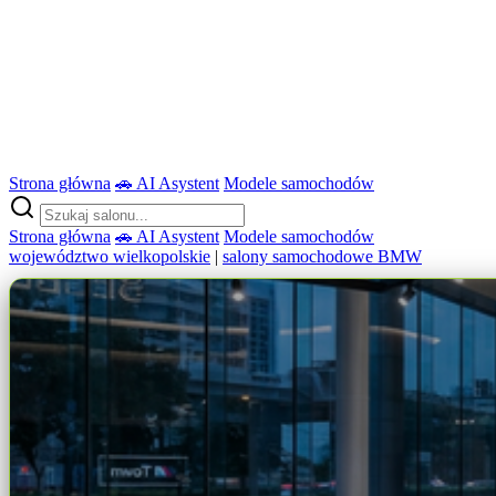
Strona główna
🚗 AI Asystent
Modele samochodów
Strona główna
🚗 AI Asystent
Modele samochodów
województwo wielkopolskie
|
salony samochodowe BMW