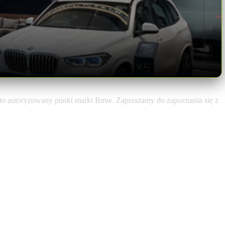
to autoryzowany punkt marki Bmw. Zapraszamy do zapoznania się z