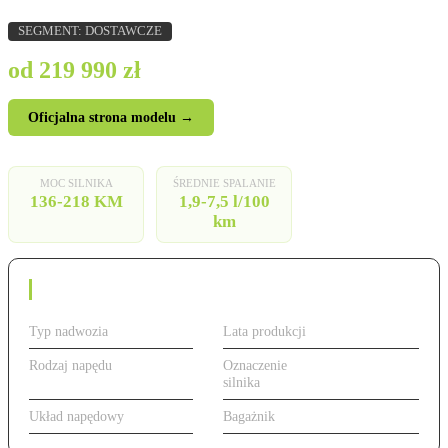
SEGMENT: DOSTAWCZE
od 219 990 zł
Oficjalna strona modelu →
MOC SILNIKA
ŚREDNIE SPALANIE
136-218 KM
1,9-7,5 l/100
km
Dane techniczne
Typ nadwozia
Van
Lata produkcji
2021 - obecnie
Rodzaj napędu
Benzyna
Oznaczenie
od 136 do 218 KM,
silnika
benzyna/diesel/eHybrid
Układ napędowy
FWD
Bagażnik
469 l