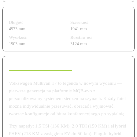
Wymiary i gabaryty
Długość
Szerokość
4973 mm
1941 mm
Wysokość
Rozstaw osi
1903 mm
3124 mm
Charakterystyka modelu
Volkswagen Multivan T7 to legenda w nowym wydaniu —
pierwsza generacja na platformie MQB-evo z
personalizowalny systemem siedzeń na szynach. Każdy fotel
można indywidualnie przesuwać, obracać i wyjmować,
tworząc konfiguracje od biura konferencyjnego po sypialnię.
Trzy napędy: 1.5 TSI (136 KM), 2.0 TDI (150 KM) i eHybrid
PHEV (218 KM z zasięgiem EV do 50 km). Plug-in hybrid