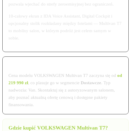
pozwala wjechać do strefy zeroemisyjnej bez ograniczeń.
10-calowy ekran z IDA Voice Assistant, Digital Cockpit i
opcjonalny stolik rozkładany między fotelami — Multivan T7
to mobilny salon, w którym podróż jest celem samym w
sobie.
Cena VOLKSWAGEN Multivan T7 w Polsce 2026
Cena modelu VOLKSWAGEN Multivan T7 zaczyna się od
od
219 990 zł
, co plasuje go w segmencie
Dostawcze
. Typ
nadwozia: Van. Skontaktuj się z autoryzowanym salonem,
aby poznać aktualną ofertę cenową i dostępne pakiety
finansowania.
Gdzie kupić VOLKSWAGEN Multivan T7?