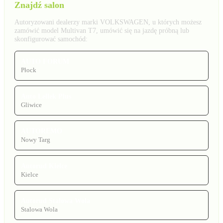
Znajdź salon
Autoryzowani dealerzy marki VOLKSWAGEN, u których możesz
zamówić model Multivan T7, umówić się na jazdę próbną lub
skonfigurować samochód:
AUTO FORUM
Płock
Auto Lellek Plus
Gliwice
AUTOREMO
Nowy Targ
Autorud Kielce
Kielce
Autorud Stalowa Wola
Stalowa Wola