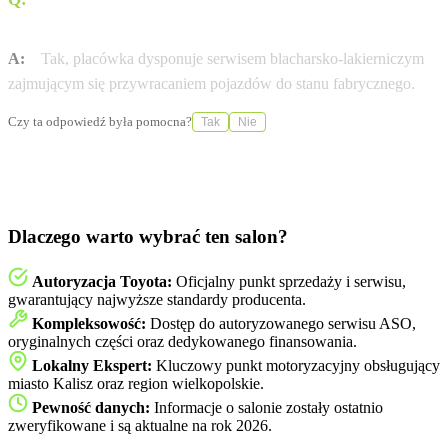
lakiernicze?
A:
Tak, placówka dysponuje serwisem blacharsko-lakierniczym
zajmującym się przywracaniem pojazdów do stanu fabrycznego.
Czy ta odpowiedź była pomocna?
Tak
Nie
Dlaczego warto wybrać ten salon?
Autoryzacja Toyota:
Oficjalny punkt sprzedaży i serwisu,
gwarantujący najwyższe standardy producenta.
Kompleksowość:
Dostęp do autoryzowanego serwisu ASO,
oryginalnych części oraz dedykowanego finansowania.
Lokalny Ekspert:
Kluczowy punkt motoryzacyjny obsługujący
miasto Kalisz oraz region wielkopolskie.
Pewność danych:
Informacje o salonie zostały ostatnio
zweryfikowane i są aktualne na rok 2026.