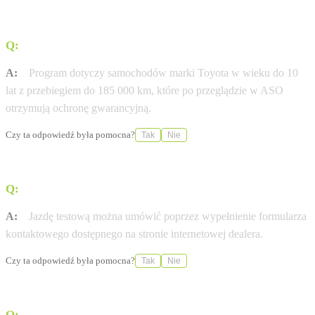
Q:
Na czym polega program Gwarancja Relax?
A:
Program dotyczy samochodów marki Toyota w wieku do 10
lat z przebiegiem do 185 000 km, które po przeglądzie w ASO
otrzymują ochronę gwarancyjną.
Czy ta odpowiedź była pomocna?
Tak
Nie
Q:
Jak umówić się na jazdę testową?
A:
Jazdę testową można umówić poprzez wypełnienie formularza
kontaktowego dostępnego na stronie internetowej dealera.
Czy ta odpowiedź była pomocna?
Tak
Nie
Q:
Czy serwis wykonuje naprawy blacharsko-