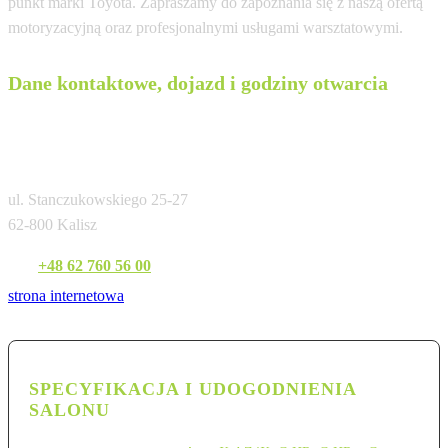
punkt marki Toyota. Zapraszamy do zapoznania się z naszą ofertą
motoryzacyjną oraz profesjonalnymi usługami warsztatowymi.
Dane kontaktowe, dojazd i godziny otwarcia
Toyocar J.J. Mikołajczak Sp.J.
Autoryzowany Diler TMPL
ul. Stanczukowskiego 25-27
62-800 Kalisz
Tel:
+48 62 760 56 00
strona internetowa
SPECYFIKACJA I UDOGODNIENIA
SALONU