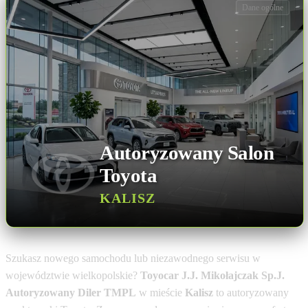
Dane ogólne
Autoryzowany Salon
Toyota
KALISZ
Szukasz nowego samochodu lub niezawodnego serwisu w
województwie wielkopolskie?
Toyocar J.J. Mikołajczak Sp.J.
Autoryzowany Diler TMPL
w mieście
Kalisz
to autoryzowany