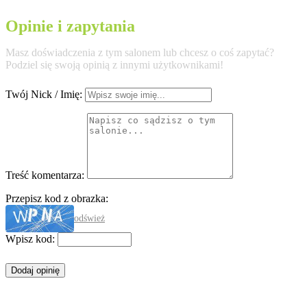
Opinie i zapytania
Masz doświadczenia z tym salonem lub chcesz o coś zapytać?
Podziel się swoją opinią z innymi użytkownikami!
Twój Nick / Imię:
Treść komentarza:
Przepisz kod z obrazka:
odśwież
Wpisz kod: