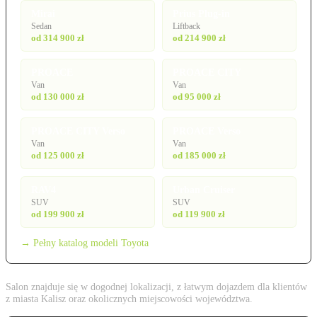
Mirai
Prius Plug-in
Sedan
Liftback
od 314 900 zł
od 214 900 zł
PROACE
PROACE CITY
Van
Van
od 130 000 zł
od 95 000 zł
PROACE CITY Verso
PROACE Verso
Van
Van
od 125 000 zł
od 185 000 zł
RAV4
Urban Cruiser
SUV
SUV
od 199 900 zł
od 119 900 zł
→ Pełny katalog modeli Toyota
Salon znajduje się w dogodnej lokalizacji, z łatwym dojazdem dla klientów
z miasta Kalisz oraz okolicznych miejscowości województwa.