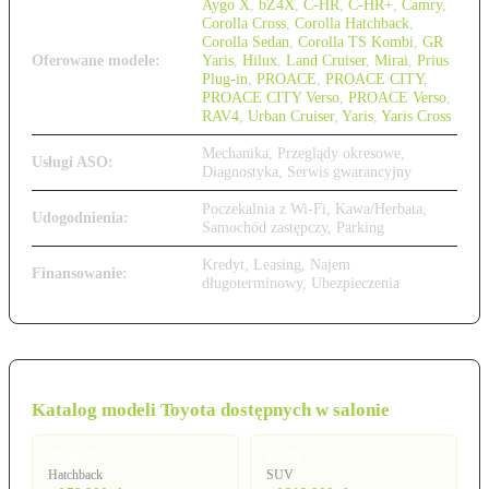
Aygo X
,
bZ4X
,
C-HR
,
C-HR+
,
Camry
,
Corolla Cross
,
Corolla Hatchback
,
Corolla Sedan
,
Corolla TS Kombi
,
GR
Oferowane modele:
Yaris
,
Hilux
,
Land Cruiser
,
Mirai
,
Prius
Plug-in
,
PROACE
,
PROACE CITY
,
PROACE CITY Verso
,
PROACE Verso
,
RAV4
,
Urban Cruiser
,
Yaris
,
Yaris Cross
Mechanika, Przeglądy okresowe,
Usługi ASO:
Diagnostyka, Serwis gwarancyjny
Poczekalnia z Wi-Fi, Kawa/Herbata,
Udogodnienia:
Samochód zastępczy, Parking
Kredyt, Leasing, Najem
Finansowanie:
długoterminowy, Ubezpieczenia
Katalog modeli Toyota dostępnych w salonie
Aygo X
bZ4X
Hatchback
SUV