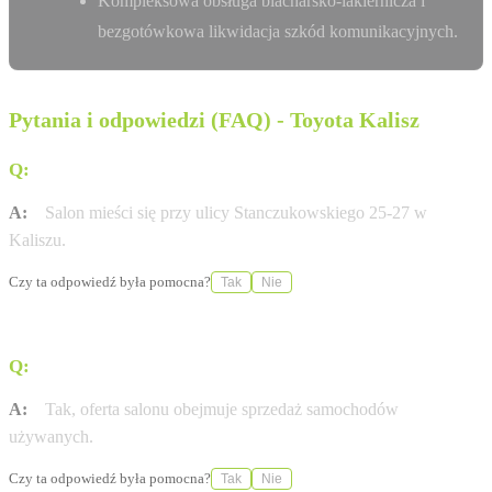
Kompleksowa obsługa blacharsko-lakiernicza i
bezgotówkowa likwidacja szkód komunikacyjnych.
Pytania i odpowiedzi (FAQ) - Toyota Kalisz
Q:
Gdzie znajduje się salon Toyocar w Kaliszu?
A:
Salon mieści się przy ulicy Stanczukowskiego 25-27 w
Kaliszu.
Czy ta odpowiedź była pomocna?
Tak
Nie
Q:
Czy w salonie można zakupić samochody używane?
A:
Tak, oferta salonu obejmuje sprzedaż samochodów
używanych.
Czy ta odpowiedź była pomocna?
Tak
Nie