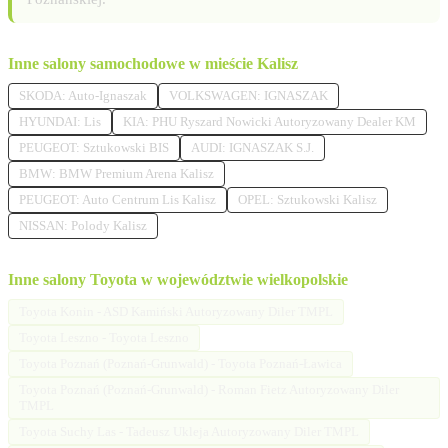
Inne salony samochodowe w mieście Kalisz
SKODA: Auto-Ignaszak
VOLKSWAGEN: IGNASZAK
HYUNDAI: Lis
KIA: PHU Ryszard Nowicki Autoryzowany Dealer KM
PEUGEOT: Sztukowski BIS
AUDI: IGNASZAK S.J.
BMW: BMW Premium Arena Kalisz
PEUGEOT: Auto Centrum Lis Kalisz
OPEL: Sztukowski Kalisz
NISSAN: Polody Kalisz
Inne salony Toyota w województwie wielkopolskie
Toyota Konin - ASD Kamiński Autoryzowany Diler TMPL
Toyota Leszno - Toyota Leszno
Toyota Poznań (Poznań-Grunwald) - Toyota Poznań-Ławica
Toyota Poznań (Poznań-Grunwald) - Roman Fietz Autoryzowany Diler
TMPL
Toyota Suchy Las - Tadeusz Ukleja Autoryzowany Diler TMPL