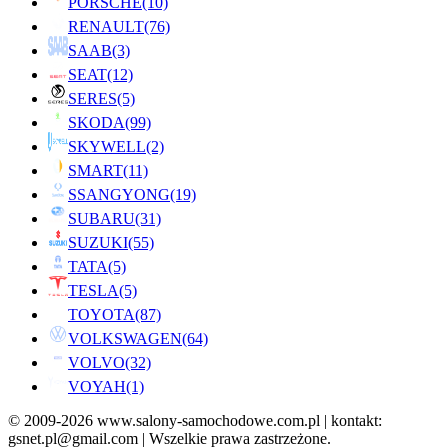
PORSCHE
(10)
RENAULT
(76)
SAAB
(3)
SEAT
(12)
SERES
(5)
SKODA
(99)
SKYWELL
(2)
SMART
(11)
SSANGYONG
(19)
SUBARU
(31)
SUZUKI
(55)
TATA
(5)
TESLA
(5)
TOYOTA
(87)
VOLKSWAGEN
(64)
VOLVO
(32)
VOYAH
(1)
© 2009-2026 www.salony-samochodowe.com.pl | kontakt:
gsnet.pl@gmail.com | Wszelkie prawa zastrzeżone.