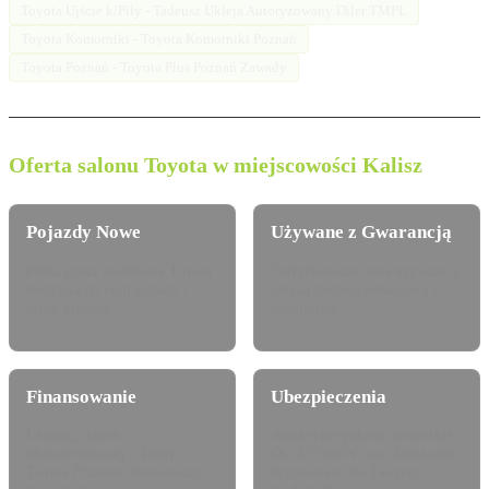
Toyota Ujście k/Piły - Tadeusz Ukleja Autoryzowany Diler TMPL
Toyota Komorniki - Toyota Komorniki Poznań
Toyota Poznań - Toyota Plus Poznań Zawady
Oferta salonu Toyota w miejscowości Kalisz
Pojazdy Nowe
Używane z Gwarancją
Pełna gama modelowa Toyota
Certyfikowane auta używane z
dostępna do konfiguracji i
pewną historią serwisową i
jazdy próbnej.
techniczną.
Finansowanie
Ubezpieczenia
Leasing, najem
Atrakcyjne pakiety dealerskie
długoterminowy i kredyt
OC/AC/NNW oraz Assistance
Toyota Finance dostosowany
dopasowane do Twojego