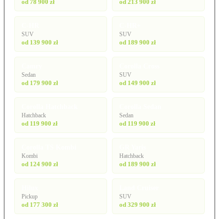
od 78 900 zł
od 213 900 zł
C-HR
C-HR+
SUV
SUV
od 139 900 zł
od 189 900 zł
Camry
Corolla Cross
Sedan
SUV
od 179 900 zł
od 149 900 zł
Corolla Hatchback
Corolla Sedan
Hatchback
Sedan
od 119 900 zł
od 119 900 zł
Corolla TS Kombi
GR Yaris
Kombi
Hatchback
od 124 900 zł
od 189 900 zł
Hilux
Land Cruiser
Pickup
SUV
od 177 300 zł
od 329 900 zł