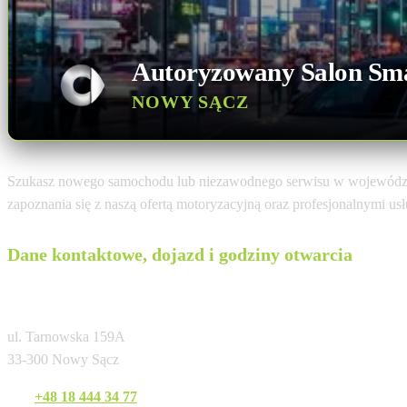
Autoryzowany Salon Sm
NOWY SĄCZ
Szukasz nowego samochodu lub niezawodnego serwisu w wojewódz
zapoznania się z naszą ofertą motoryzacyjną oraz profesjonalnymi u
Dane kontaktowe, dojazd i godziny otwarcia
Sobiesław Zasada Automotive Nowy Sącz
ul. Tarnowska 159A
33-300 Nowy Sącz
Tel:
+48 18 444 34 77