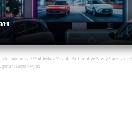
art
twie małopolskie?
Sobiesław Zasada Automotive Nowy Sącz
w mie
sługami warsztatowymi.