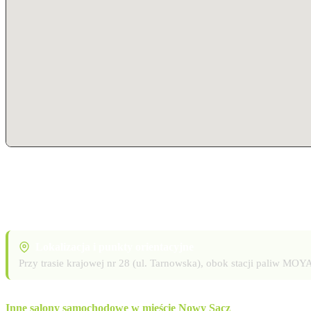
Lokalizacja i punkty orientacyjne
Przy trasie krajowej nr 28 (ul. Tarnowska), obok stacji paliw 
Inne salony samochodowe w mieście Nowy Sącz