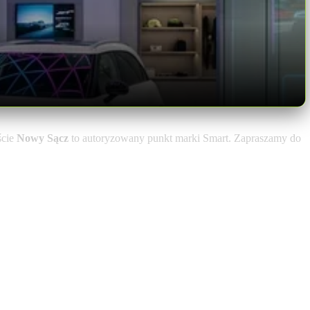
ście
Nowy Sącz
to autoryzowany punkt marki Smart. Zapraszamy do