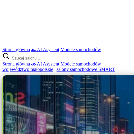
Strona główna
🚗 AI Asystent
Modele samochodów
Strona główna
🚗 AI Asystent
Modele samochodów
województwo małopolskie
|
salony samochodowe SMART