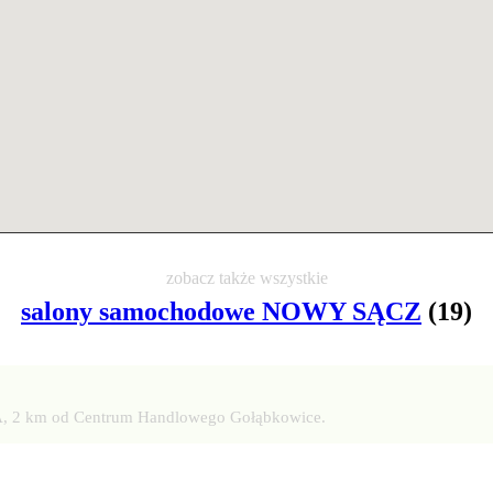
zobacz także wszystkie
salony samochodowe NOWY SĄCZ
(19)
MOYA, 2 km od Centrum Handlowego Gołąbkowice.