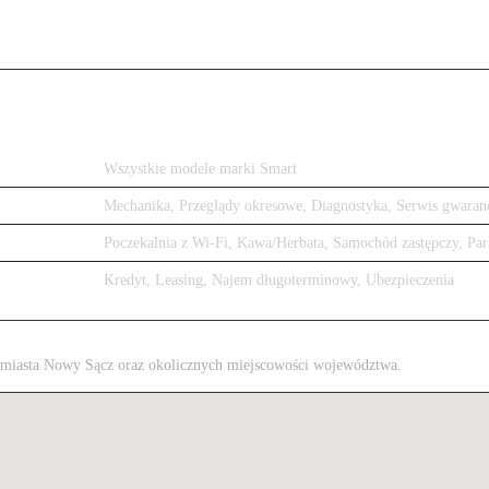
Wszystkie modele marki Smart
Mechanika, Przeglądy okresowe, Diagnostyka, Serwis gwaran
Poczekalnia z Wi-Fi, Kawa/Herbata, Samochód zastępczy, Par
Kredyt, Leasing, Najem długoterminowy, Ubezpieczenia
 z miasta Nowy Sącz oraz okolicznych miejscowości województwa.