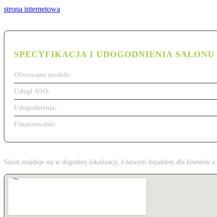
strona internetowa
SPECYFIKACJA I UDOGODNIENIA SALONU
Oferowane modele:
Usługi ASO:
Udogodnienia:
Finansowanie:
Salon znajduje się w dogodnej lokalizacji, z łatwym dojazdem dla klientów