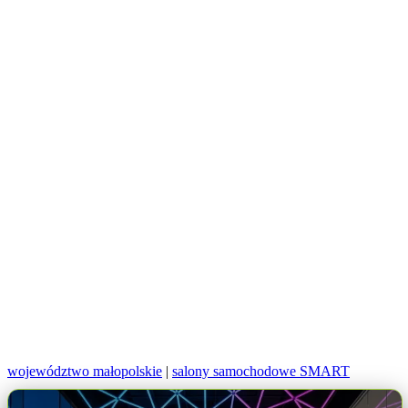
województwo małopolskie
|
salony samochodowe SMART