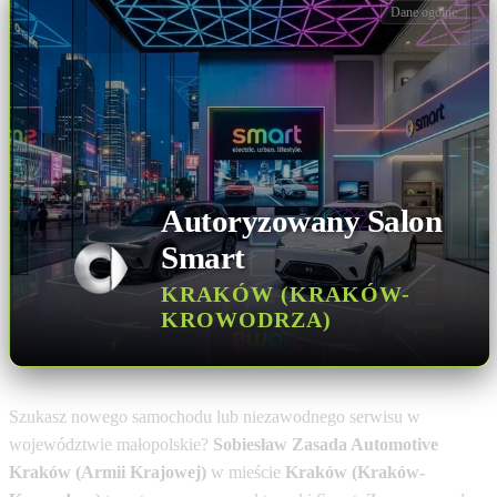
Dane ogólne
Autoryzowany Salon
Smart
KRAKÓW (KRAKÓW-
KROWODRZA)
Szukasz nowego samochodu lub niezawodnego serwisu w
województwie małopolskie?
Sobiesław Zasada Automotive
Kraków (Armii Krajowej)
w mieście
Kraków (Kraków-