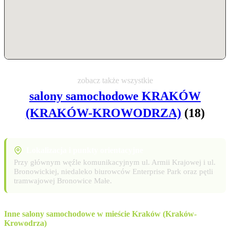
zobacz także wszystkie
salony samochodowe KRAKÓW
(KRAKÓW-KROWODRZA)
(18)
Lokalizacja i punkty orientacyjne
Przy głównym węźle komunikacyjnym ul. Armii Krajowej i ul.
Bronowickiej, niedaleko biurowców Enterprise Park oraz pętli
tramwajowej Bronowice Małe.
Inne salony samochodowe w mieście Kraków (Kraków-
Krowodrza)