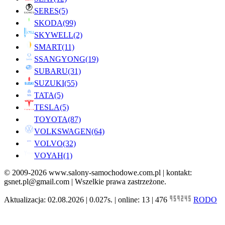
SERES
(5)
SKODA
(99)
SKYWELL
(2)
SMART
(11)
SSANGYONG
(19)
SUBARU
(31)
SUZUKI
(55)
TATA
(5)
TESLA
(5)
TOYOTA
(87)
VOLKSWAGEN
(64)
VOLVO
(32)
VOYAH
(1)
© 2009-2026 www.salony-samochodowe.com.pl | kontakt:
gsnet.pl@gmail.com | Wszelkie prawa zastrzeżone.
Aktualizacja: 02.08.2026 | 0.027s. | online: 13 | 476
RODO