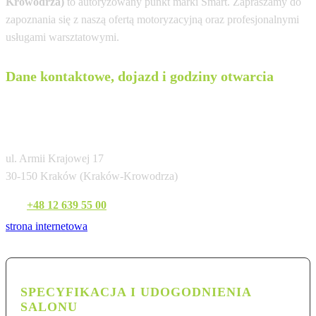
Krowodrza)
to autoryzowany punkt marki Smart. Zapraszamy do
zapoznania się z naszą ofertą motoryzacyjną oraz profesjonalnymi
usługami warsztatowymi.
Dane kontaktowe, dojazd i godziny otwarcia
Sobiesław Zasada Automotive Kraków
(Armii Krajowej)
ul. Armii Krajowej 17
30-150 Kraków (Kraków-Krowodrza)
Tel:
+48 12 639 55 00
strona internetowa
SPECYFIKACJA I UDOGODNIENIA
SALONU