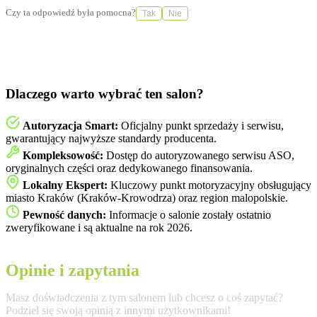
Czy ta odpowiedź była pomocna?
Tak
Nie
Dlaczego warto wybrać ten salon?
Autoryzacja Smart:
Oficjalny punkt sprzedaży i serwisu,
gwarantujący najwyższe standardy producenta.
Kompleksowość:
Dostęp do autoryzowanego serwisu ASO,
oryginalnych części oraz dedykowanego finansowania.
Lokalny Ekspert:
Kluczowy punkt motoryzacyjny obsługujący
miasto Kraków (Kraków-Krowodrza) oraz region malopolskie.
Pewność danych:
Informacje o salonie zostały ostatnio
zweryfikowane i są aktualne na rok 2026.
Opinie i zapytania
Masz doświadczenia z tym salonem lub chcesz o coś zapytać?
Podziel się swoją opinią z innymi użytkownikami!