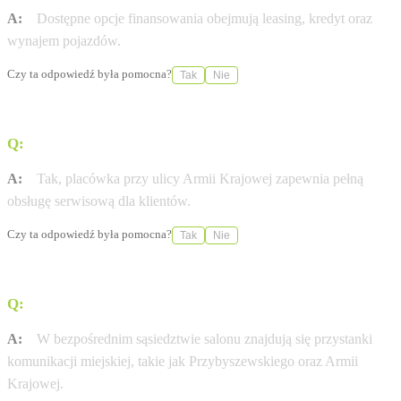
A:
Dostępne opcje finansowania obejmują leasing, kredyt oraz
wynajem pojazdów.
Czy ta odpowiedź była pomocna?
Tak
Nie
Q:
Czy salon oferuje obsługę serwisową samochodów?
A:
Tak, placówka przy ulicy Armii Krajowej zapewnia pełną
obsługę serwisową dla klientów.
Czy ta odpowiedź była pomocna?
Tak
Nie
Q:
Jak dojechać do salonu komunikacją miejską?
A:
W bezpośrednim sąsiedztwie salonu znajdują się przystanki
komunikacji miejskiej, takie jak Przybyszewskiego oraz Armii
Krajowej.