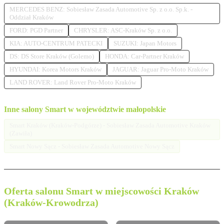
MERCEDES BENZ: Sobiesław Zasada Automotive Sp. z o.o. Sp.k. -
Oddział Kraków
FORD: PGD Partner
CHRYSLER: ASC-Kraków Sp. z o.o.
KIA: AUTO-CENTRUM PATECKI
SUZUKI: Japan Motors
DS: DS Store Kraków (Golemo)
HONDA: Car-Partner Kraków
HYUNDAI: Korea Motors Kraków
JAGUAR: Jaguar Pro-Moto Kraków
LAND ROVER: Land Rover Pro-Moto Kraków
Inne salony Smart w województwie małopolskie
Smart Kraków (Kraków-Podgórze) - Sobiesław Zasada Automotive Kraków
(Zawiła)
Smart Nowy Sącz - Sobiesław Zasada Automotive Nowy Sącz
Oferta salonu Smart w miejscowości Kraków
(Kraków-Krowodrza)