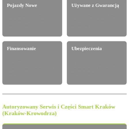
Pojazdy Nowe
Używane z Gwarancją
Pełna gama modelowa Smart
Certyfikowane auta używane z
dostępna do konfiguracji i
pewną historią serwisową i
jazdy próbnej.
techniczną.
Finansowanie
Ubezpieczenia
Leasing, najem
Atrakcyjne pakiety dealerskie
długoterminowy i kredyt
OC/AC/NNW oraz Assistance
Smart Finance dostosowany do
dopasowane do Twojego
potrzeb.
modelu Smart.
Autoryzowany Serwis i Części Smart Kraków
(Kraków-Krowodrza)