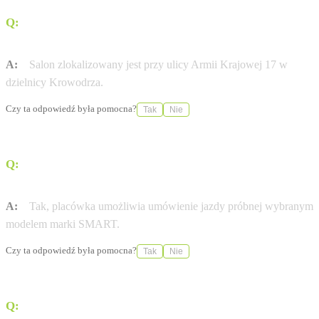
Q:
Gdzie znajduje się salon Sobiesław Zasada
Automotive w Krakowie?
A:
Salon zlokalizowany jest przy ulicy Armii Krajowej 17 w
dzielnicy Krowodrza.
Czy ta odpowiedź była pomocna?
Tak
Nie
Q:
Czy w tym punkcie można umówić się na jazdę
próbną?
A:
Tak, placówka umożliwia umówienie jazdy próbnej wybranym
modelem marki SMART.
Czy ta odpowiedź była pomocna?
Tak
Nie
Q:
Jakie opcje finansowania pojazdów oferuje dealer?