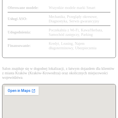
Oferowane modele:
Wszystkie modele marki Smart
Mechanika, Przeglądy okresowe,
Usługi ASO:
Diagnostyka, Serwis gwarancyjny
Poczekalnia z Wi-Fi, Kawa/Herbata,
Udogodnienia:
Samochód zastępczy, Parking
Kredyt, Leasing, Najem
Finansowanie:
długoterminowy, Ubezpieczenia
Salon znajduje się w dogodnej lokalizacji, z łatwym dojazdem dla klientów
z miasta Kraków (Kraków-Krowodrza) oraz okolicznych miejscowości
województwa.