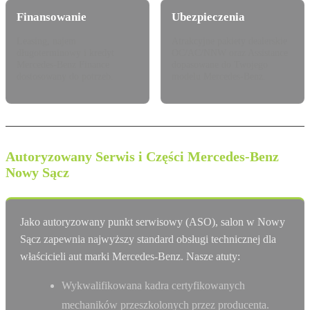
Finansowanie
Ubezpieczenia
Leasing, najem
Atrakcyjne pakiety dealerskie
długoterminowy i kredyt
OC/AC/NNW oraz Assistance
Mercedes-Benz Finance
dopasowane do Twojego
dostosowany do potrzeb.
modelu Mercedes-Benz.
Autoryzowany Serwis i Części Mercedes-Benz
Nowy Sącz
Jako autoryzowany punkt serwisowy (ASO), salon w Nowy
Sącz zapewnia najwyższy standard obsługi technicznej dla
właścicieli aut marki Mercedes-Benz. Nasze atuty:
Wykwalifikowana kadra certyfikowanych
mechaników przeszkolonych przez producenta.