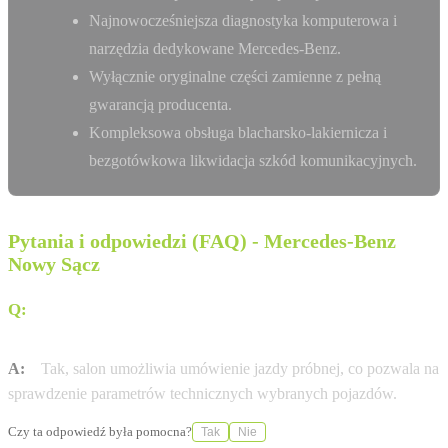
Najnowocześniejsza diagnostyka komputerowa i
narzędzia dedykowane Mercedes-Benz.
Wyłącznie oryginalne części zamienne z pełną
gwarancją producenta.
Kompleksowa obsługa blacharsko-lakiernicza i
bezgotówkowa likwidacja szkód komunikacyjnych.
Pytania i odpowiedzi (FAQ) - Mercedes-Benz
Nowy Sącz
Q:
Czy w salonie w Nowym Sączu można przetestować
samochód przed zakupem?
A:
Tak, salon umożliwia umówienie jazdy próbnej, co pozwala na
sprawdzenie parametrów technicznych wybranych pojazdów.
Czy ta odpowiedź była pomocna?
Tak
Nie