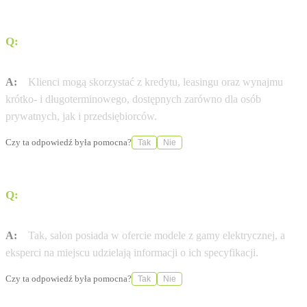
Q:
Jakie formy finansowania oferuje dealer w Nowym
Sączu?
A:
Klienci mogą skorzystać z kredytu, leasingu oraz wynajmu
krótko- i długoterminowego, dostępnych zarówno dla osób
prywatnych, jak i przedsiębiorców.
Czy ta odpowiedź była pomocna?
Tak
Nie
Q:
Czy w ofercie oddziału znajdują się pojazdy
elektryczne?
A:
Tak, salon posiada w ofercie modele z gamy elektrycznej, a
eksperci na miejscu udzielają informacji o ich specyfikacji.
Czy ta odpowiedź była pomocna?
Tak
Nie