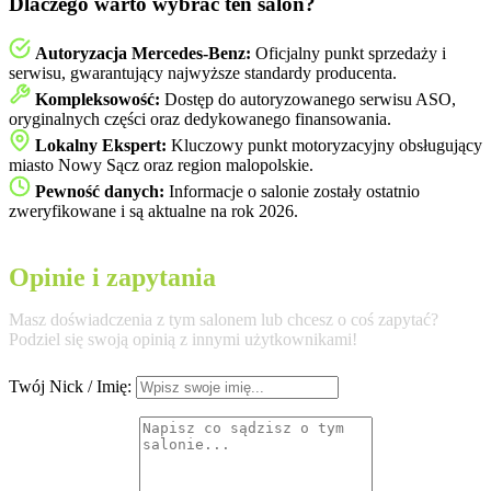
Dlaczego warto wybrać ten salon?
Autoryzacja Mercedes-Benz:
Oficjalny punkt sprzedaży i
serwisu, gwarantujący najwyższe standardy producenta.
Kompleksowość:
Dostęp do autoryzowanego serwisu ASO,
oryginalnych części oraz dedykowanego finansowania.
Lokalny Ekspert:
Kluczowy punkt motoryzacyjny obsługujący
miasto Nowy Sącz oraz region malopolskie.
Pewność danych:
Informacje o salonie zostały ostatnio
zweryfikowane i są aktualne na rok 2026.
Opinie i zapytania
Masz doświadczenia z tym salonem lub chcesz o coś zapytać?
Podziel się swoją opinią z innymi użytkownikami!
Twój Nick / Imię: