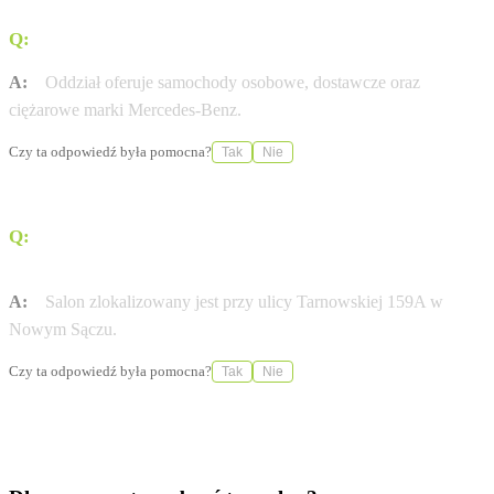
Q:
Jakie typy pojazdów obsługuje ten oddział?
A:
Oddział oferuje samochody osobowe, dostawcze oraz
ciężarowe marki Mercedes-Benz.
Czy ta odpowiedź była pomocna?
Tak
Nie
Q:
Gdzie dokładnie znajduje się siedziba dealera w
Nowym Sączu?
A:
Salon zlokalizowany jest przy ulicy Tarnowskiej 159A w
Nowym Sączu.
Czy ta odpowiedź była pomocna?
Tak
Nie