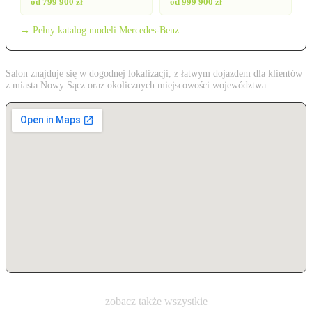
od 799 900 zł
od 999 900 zł
→ Pełny katalog modeli Mercedes-Benz
Salon znajduje się w dogodnej lokalizacji, z łatwym dojazdem dla klientów
z miasta Nowy Sącz oraz okolicznych miejscowości województwa.
zobacz także wszystkie