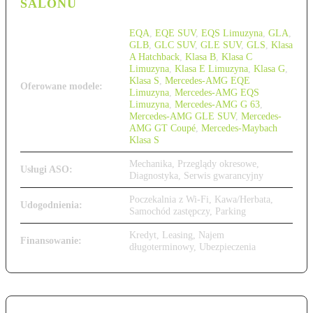
SALONU
EQA
,
EQE SUV
,
EQS Limuzyna
,
GLA
,
GLB
,
GLC SUV
,
GLE SUV
,
GLS
,
Klasa
A Hatchback
,
Klasa B
,
Klasa C
Limuzyna
,
Klasa E Limuzyna
,
Klasa G
,
Klasa S
,
Mercedes-AMG EQE
Oferowane modele:
Limuzyna
,
Mercedes-AMG EQS
Limuzyna
,
Mercedes-AMG G 63
,
Mercedes-AMG GLE SUV
,
Mercedes-
AMG GT Coupé
,
Mercedes-Maybach
Klasa S
Mechanika, Przeglądy okresowe,
Usługi ASO:
Diagnostyka, Serwis gwarancyjny
Poczekalnia z Wi-Fi, Kawa/Herbata,
Udogodnienia:
Samochód zastępczy, Parking
Kredyt, Leasing, Najem
Finansowanie:
długoterminowy, Ubezpieczenia