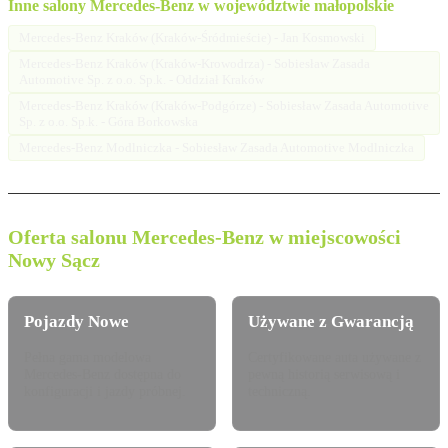
Inne salony Mercedes-Benz w województwie małopolskie
Mercedes-Benz Kraków (Kraków-Śródmieście) - Jan Kosmowski
Mercedes-Benz Kraków (Kraków-Krowodrza) - Sobiesław Zasada
Automotive Sp. z o.o. Sp.k. - Oddział Kraków
Mercedes-Benz Kraków (Kraków-Podgórze) - Sobiesław Zasada Automotive
Sp. z o.o. Sp.k. - Góra Borkowska
Mercedes-Benz Modlniczka - Sobiesław Zasada Automotive Modlniczka
Oferta salonu Mercedes-Benz w miejscowości
Nowy Sącz
Pojazdy Nowe
Używane z Gwarancją
Pełna gama modelowa
Certyfikowane auta używane z
Mercedes-Benz dostępna do
pewną historią serwisową i
konfiguracji i jazdy próbnej.
techniczną.