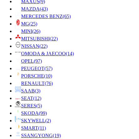
MAXUS
(9)
MAZDA
(43)
MERCEDES BENZ
(65)
MG
(25)
MINI
(26)
MITSUBISHI
(22)
NISSAN
(22)
OMODA & JAECOO
(14)
OPEL
(97)
PEUGEOT
(57)
PORSCHE
(10)
RENAULT
(76)
SAAB
(3)
SEAT
(12)
SERES
(5)
SKODA
(99)
SKYWELL
(2)
SMART
(11)
SSANGYONG
(19)