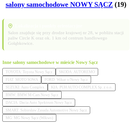
salony samochodowe NOWY SĄCZ
(19)
Lokalizacja i punkty orientacyjne
Salon znajduje się przy drodze krajowej nr 28, w pobliżu stacji
paliw Circle K oraz ok. 1 km od centrum handlowego
Gołąbkowice.
Inne salony samochodowe w mieście Nowy Sącz
TOYOTA: Toyota Nowy Sącz
SKODA: AUTOREMO
FIAT: MOTO SOWA
FORD: Wikar o/Nowy Sącz
SUZUKI: Auto Complex
KIA: PUH AUTO COMPLEX Sp. z o.o.
BMW: BMW M-Cars Nowy Sącz
DACIA: Dacia Auto Spektrum Nowy Sącz
SMART: Sobiesław Zasada Automotive Nowy Sącz
MG: MG Nowy Sącz (Wikwo)