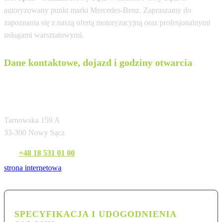
autoryzowany punkt marki Mercedes-Benz. Zapraszamy do
zapoznania się z naszą ofertą motoryzacyjną oraz profesjonalnymi
usługami warsztatowymi.
Dane kontaktowe, dojazd i godziny otwarcia
Sobiesław Zasada Automotive Sp. z o.o. Sp.k.
- Oddział Nowy Sącz
Tarnowska 159 A
33-300 Nowy Sącz
Tel:
+48 18 531 01 00
strona internetowa
SPECYFIKACJA I UDOGODNIENIA