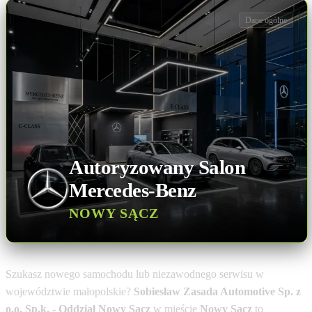
Dane ogólne
Autoryzowany Salon
Mercedes-Benz
NOWY SĄCZ
Szukasz nowego samochodu lub niezawodnego serwisu w
województwie małopolskie?
Sobiesław Zasada Automotive Sp. z
o.o. Sp.k. - Oddział Nowy Sącz
w mieście
Nowy Sącz
to