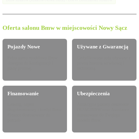
Oferta salonu Bmw w miejscowości Nowy Sącz
Pojazdy Nowe
Używane z Gwarancją
Pełna gama modelowa Bmw
Certyfikowane auta używane z
dostępna do konfiguracji i
pewną historią serwisową i
jazdy próbnej.
techniczną.
Finansowanie
Ubezpieczenia
Leasing, najem
Atrakcyjne pakiety dealerskie
długoterminowy i kredyt Bmw
OC/AC/NNW oraz Assistance
Finance dostosowany do
dopasowane do Twojego
potrzeb.
modelu Bmw.