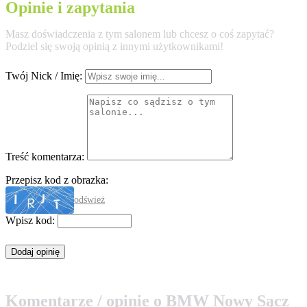
Opinie i zapytania
Masz doświadczenia z tym salonem lub chcesz o coś zapytać?
Podziel się swoją opinią z innymi użytkownikami!
Twój Nick / Imię:
Treść komentarza:
Przepisz kod z obrazka:
odśwież
Wpisz kod:
Komentarze / opinie o BMW Nowy Sącz