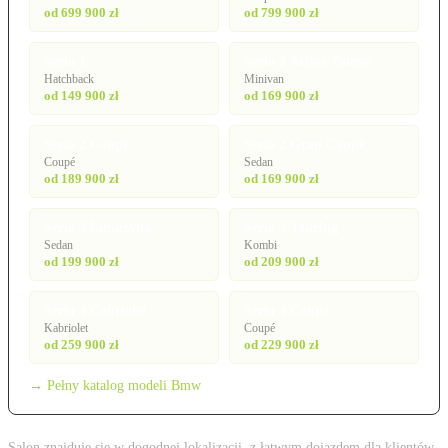
od 699 900 zł
od 799 900 zł
Seria 1
Seria 2 Active Tourer
Hatchback
Minivan
od 149 900 zł
od 169 900 zł
Seria 2 Coupé
Seria 2 Gran Coupé
Coupé
Sedan
od 189 900 zł
od 169 900 zł
Seria 3 Limuzyna
Seria 3 Touring
Sedan
Kombi
od 199 900 zł
od 209 900 zł
Seria 4 Cabriolet
Seria 4 Coupé
Kabriolet
Coupé
od 259 900 zł
od 229 900 zł
→ Pełny katalog modeli Bmw
Salon znajduje się w dogodnej lokalizacji, z łatwym dojazdem dla klientów