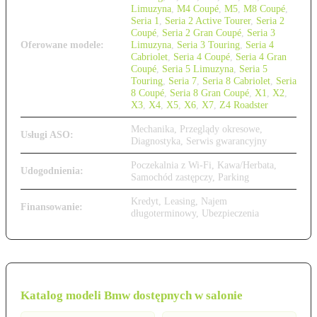
Limuzyna
,
M4 Coupé
,
M5
,
M8 Coupé
,
Seria 1
,
Seria 2 Active Tourer
,
Seria 2
Coupé
,
Seria 2 Gran Coupé
,
Seria 3
Oferowane modele:
Limuzyna
,
Seria 3 Touring
,
Seria 4
Cabriolet
,
Seria 4 Coupé
,
Seria 4 Gran
Coupé
,
Seria 5 Limuzyna
,
Seria 5
Touring
,
Seria 7
,
Seria 8 Cabriolet
,
Seria
8 Coupé
,
Seria 8 Gran Coupé
,
X1
,
X2
,
X3
,
X4
,
X5
,
X6
,
X7
,
Z4 Roadster
Mechanika, Przeglądy okresowe,
Usługi ASO:
Diagnostyka, Serwis gwarancyjny
Poczekalnia z Wi-Fi, Kawa/Herbata,
Udogodnienia:
Samochód zastępczy, Parking
Kredyt, Leasing, Najem
Finansowanie:
długoterminowy, Ubezpieczenia
Katalog modeli Bmw dostępnych w salonie