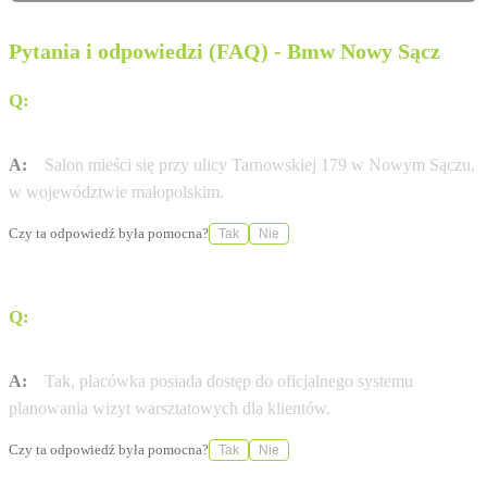
Pytania i odpowiedzi (FAQ) - Bmw Nowy Sącz
Q:
Gdzie dokładnie znajduje się salon BMW M-Cars w
Nowym Sączu?
A:
Salon mieści się przy ulicy Tarnowskiej 179 w Nowym Sączu,
w województwie małopolskim.
Czy ta odpowiedź była pomocna?
Tak
Nie
Q:
Czy w tym punkcie mogę umówić się na wizytę
serwisową?
A:
Tak, placówka posiada dostęp do oficjalnego systemu
planowania wizyt warsztatowych dla klientów.
Czy ta odpowiedź była pomocna?
Tak
Nie