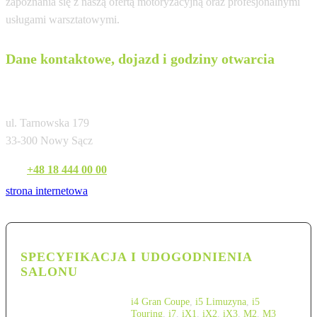
zapoznania się z naszą ofertą motoryzacyjną oraz profesjonalnymi
usługami warsztatowymi.
Dane kontaktowe, dojazd i godziny otwarcia
BMW M-Cars Nowy Sącz
ul. Tarnowska 179
33-300 Nowy Sącz
Tel:
+48 18 444 00 00
strona internetowa
SPECYFIKACJA I UDOGODNIENIA
SALONU
i4 Gran Coupe
,
i5 Limuzyna
,
i5
Touring
,
i7
,
iX1
,
iX2
,
iX3
,
M2
,
M3