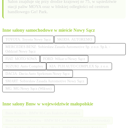
Salon znajduje się przy drodze krajowej nr 75, w sąsiedztwie
stacji paliw MOYA oraz w bliskiej odległości od centrum
handlowego Go! Park.
Inne salony samochodowe w mieście Nowy Sącz
TOYOTA: Toyota Nowy Sącz
SKODA: AUTOREMO
MERCEDES BENZ: Sobiesław Zasada Automotive Sp. z o.o. Sp.k. -
Oddział Nowy Sącz
FIAT: MOTO SOWA
FORD: Wikar o/Nowy Sącz
SUZUKI: Auto Complex
KIA: PUH AUTO COMPLEX Sp. z o.o.
DACIA: Dacia Auto Spektrum Nowy Sącz
SMART: Sobiesław Zasada Automotive Nowy Sącz
MG: MG Nowy Sącz (Wikwo)
Inne salony Bmw w województwie małopolskie
Bmw Kraków - BMW M-Cars Kraków (Conrada)
Bmw Libertów/Kraków - BMW M-Cars Kraków (Góra Libertowska)
Bmw Kraków (Kraków-Nowa Huta) - BMW Dobrzański Kraków