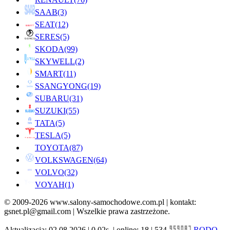
SAAB
(3)
SEAT
(12)
SERES
(5)
SKODA
(99)
SKYWELL
(2)
SMART
(11)
SSANGYONG
(19)
SUBARU
(31)
SUZUKI
(55)
TATA
(5)
TESLA
(5)
TOYOTA
(87)
VOLKSWAGEN
(64)
VOLVO
(32)
VOYAH
(1)
© 2009-2026 www.salony-samochodowe.com.pl | kontakt:
gsnet.pl@gmail.com | Wszelkie prawa zastrzeżone.
Aktualizacja: 02.08.2026 | 0.02s. | online: 18 | 534
RODO