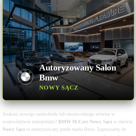
Dane ogólne
Autoryzowany Salon
Bmw
NOWY SĄCZ
Szukasz nowego samochodu lub niezawodnego serwisu w
województwie małopolskie?
BMW M-Cars Nowy Sącz
w mieście
Nowy Sącz
to autoryzowany punkt marki Bmw. Zapraszamy do