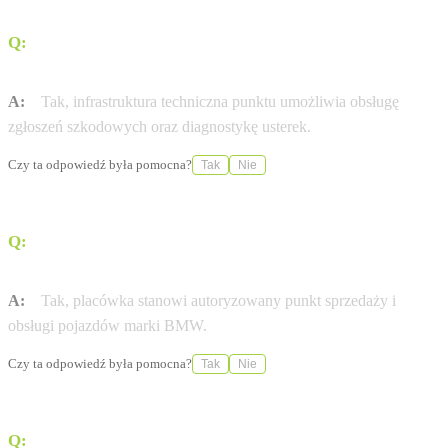
Q:
Czy salon obsługuje zgłoszenia szkód
komunikacyjnych?
A:
Tak, infrastruktura techniczna punktu umożliwia obsługę
zgłoszeń szkodowych oraz diagnostykę usterek.
Czy ta odpowiedź była pomocna?
Tak
Nie
Q:
Czy BMW M-Cars w Nowym Sączu jest
autoryzowanym punktem marki?
A:
Tak, placówka stanowi autoryzowany punkt sprzedaży i
obsługi pojazdów marki BMW.
Czy ta odpowiedź była pomocna?
Tak
Nie
Q:
Jakie usługi posprzedażowe oferuje ten oddział?