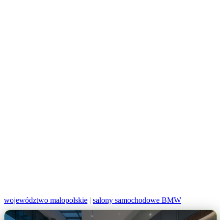
województwo małopolskie
|
salony samochodowe BMW