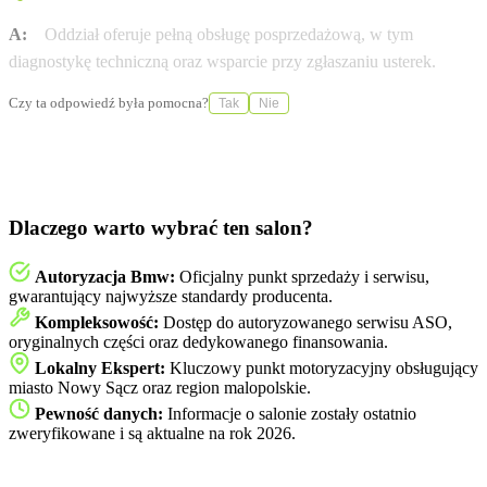
A:
Oddział oferuje pełną obsługę posprzedażową, w tym
diagnostykę techniczną oraz wsparcie przy zgłaszaniu usterek.
Czy ta odpowiedź była pomocna?
Tak
Nie
Dlaczego warto wybrać ten salon?
Autoryzacja Bmw:
Oficjalny punkt sprzedaży i serwisu,
gwarantujący najwyższe standardy producenta.
Kompleksowość:
Dostęp do autoryzowanego serwisu ASO,
oryginalnych części oraz dedykowanego finansowania.
Lokalny Ekspert:
Kluczowy punkt motoryzacyjny obsługujący
miasto Nowy Sącz oraz region malopolskie.
Pewność danych:
Informacje o salonie zostały ostatnio
zweryfikowane i są aktualne na rok 2026.