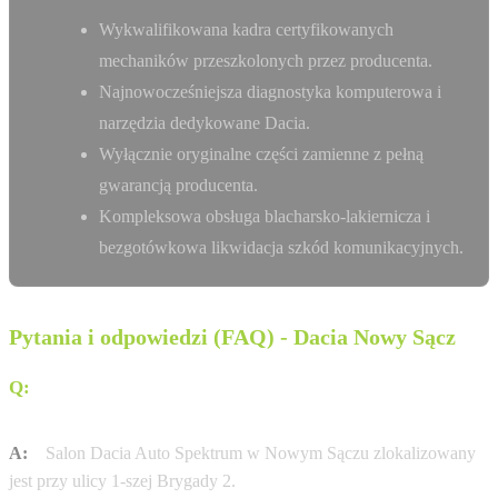
Wykwalifikowana kadra certyfikowanych
mechaników przeszkolonych przez producenta.
Najnowocześniejsza diagnostyka komputerowa i
narzędzia dedykowane Dacia.
Wyłącznie oryginalne części zamienne z pełną
gwarancją producenta.
Kompleksowa obsługa blacharsko-lakiernicza i
bezgotówkowa likwidacja szkód komunikacyjnych.
Pytania i odpowiedzi (FAQ) - Dacia Nowy Sącz
Q:
Gdzie dokładnie znajduje się salon Dacia w Nowym
Sączu?
A:
Salon Dacia Auto Spektrum w Nowym Sączu zlokalizowany
jest przy ulicy 1-szej Brygady 2.