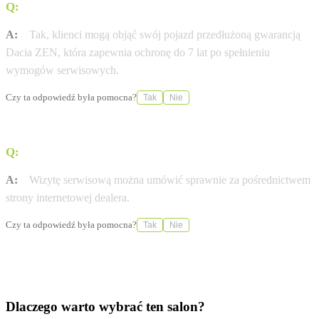
Q:
Czy serwis Dacii oferuje przedłużoną gwarancję?
A:
Tak, klienci mogą objąć swój pojazd przedłużoną gwarancją
Dacia ZEN, która zapewnia ochronę do 7 lat po spełnieniu
wymogów serwisowych.
Czy ta odpowiedź była pomocna?
Tak
Nie
Q:
W jaki sposób można umówić wizytę w serwisie?
A:
Wizytę serwisową można umówić sprawnie za pośrednictwem
strony internetowej dealera.
Czy ta odpowiedź była pomocna?
Tak
Nie
Dlaczego warto wybrać ten salon?