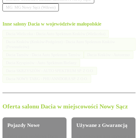
MG: MG Nowy Sącz (Wikwo)
Inne salony Dacia w województwie małopolskie
Dacia Wieliczka - Dacia Auto Spektrum Kraków (Wieliczka)
Dacia Kraków (Kraków-Podgórze) - Dacia Auto Spektrum Kraków
(Powstańców)
Dacia Tarnów - Dacia Auto Spektrum Tarnów
Dacia Kraków - Autoremo
Dacia Kryspinów - Auto Spektrum Bielany
Dacia SKRZYSZÓW - AUTO SPEKTRUM SP. Z O.O.
Dacia NOWY TARG - PHU ANNDORA SP. Z O.O.
Oferta salonu Dacia w miejscowości Nowy Sącz
Pojazdy Nowe
Używane z Gwarancją
Pełna gama modelowa Dacia
Certyfikowane auta używane z