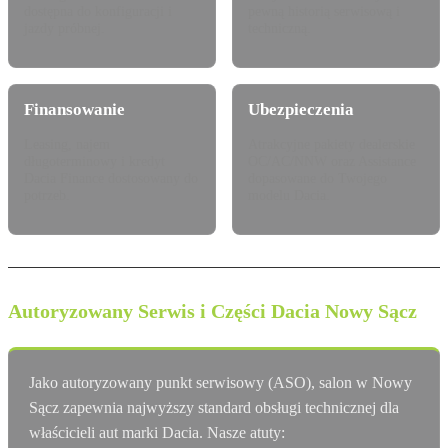
dostępna do konfiguracji i
pewną historią serwisową i
jazdy próbnej.
techniczną.
Finansowanie
Ubezpieczenia
Leasing, najem
Atrakcyjne pakiety dealerskie
długoterminowy i kredyt
OC/AC/NNW oraz Assistance
Dacia Finance dostosowany do
dopasowane do Twojego
potrzeb.
modelu Dacia.
Autoryzowany Serwis i Części Dacia Nowy Sącz
Jako autoryzowany punkt serwisowy (ASO), salon w Nowy
Sącz zapewnia najwyższy standard obsługi technicznej dla
właścicieli aut marki Dacia. Nasze atuty: