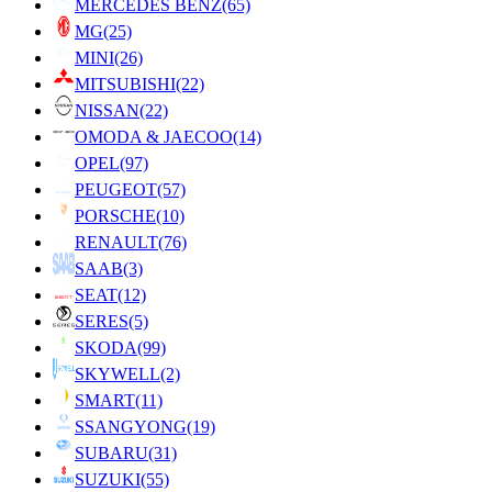
MERCEDES BENZ
(65)
MG
(25)
MINI
(26)
MITSUBISHI
(22)
NISSAN
(22)
OMODA & JAECOO
(14)
OPEL
(97)
PEUGEOT
(57)
PORSCHE
(10)
RENAULT
(76)
SAAB
(3)
SEAT
(12)
SERES
(5)
SKODA
(99)
SKYWELL
(2)
SMART
(11)
SSANGYONG
(19)
SUBARU
(31)
SUZUKI
(55)