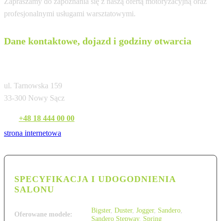
Zapraszamy do zapoznania się z naszą ofertą motoryzacyjną oraz
profesjonalnymi usługami warsztatowymi.
Dane kontaktowe, dojazd i godziny otwarcia
Dacia Auto Spektrum Nowy Sącz
ul. Tarnowska 159
33-300 Nowy Sącz
Tel:
+48 18 444 00 00
strona internetowa
SPECYFIKACJA I UDOGODNIENIA
SALONU
Bigster
,
Duster
,
Jogger
,
Sandero
,
Oferowane modele:
Sandero Stepway
,
Spring