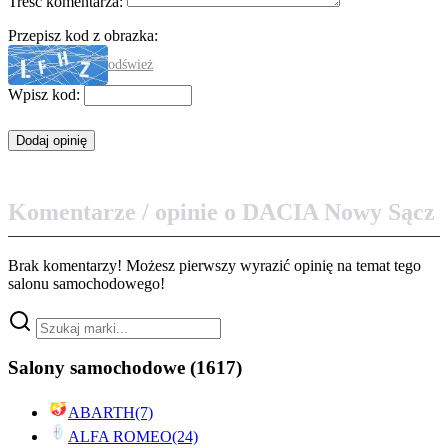
Treść komentarza:
Przepisz kod z obrazka:
odśwież
Wpisz kod:
Komentarze / opinie o DACIA Nowy Sącz
Brak komentarzy! Możesz pierwszy wyrazić opinię na temat tego
salonu samochodowego!
Salony samochodowe
(1617)
ABARTH
(7)
ALFA ROMEO
(24)