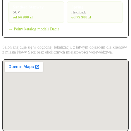
Sandero Stepway
Spring
SUV
Hatchback
od 64 900 zł
od 79 900 zł
→ Pełny katalog modeli Dacia
Salon znajduje się w dogodnej lokalizacji, z łatwym dojazdem dla klientów
z miasta Nowy Sącz oraz okolicznych miejscowości województwa.