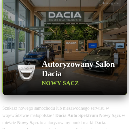
Dane ogólne
Autoryzowany Salon
Dacia
NOWY SĄCZ
Szukasz nowego samochodu lub niezawodnego serwisu w
województwie małopolskie?
Dacia Auto Spektrum Nowy Sącz
w
mieście
Nowy Sącz
to autoryzowany punkt marki Dacia.