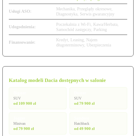
Mechanika, Przeglądy okresowe,
Usługi ASO:
Diagnostyka, Serwis gwarancyjny
Poczekalnia z Wi-Fi, Kawa/Herbata,
Udogodnienia:
Samochód zastępczy, Parking
Kredyt, Leasing, Najem
Finansowanie:
długoterminowy, Ubezpieczenia
Katalog modeli Dacia dostępnych w salonie
Bigster
Duster
SUV
SUV
od 109 900 zł
od 79 900 zł
Jogger
Sandero
Minivan
Hatchback
od 79 900 zł
od 49 900 zł