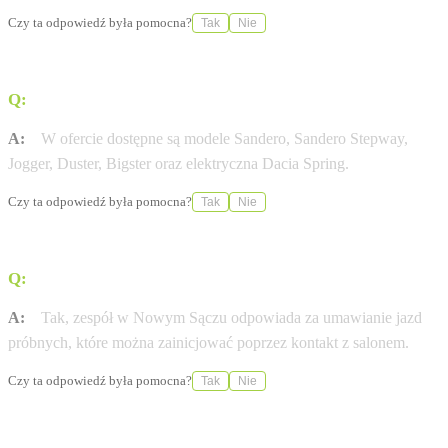
Czy ta odpowiedź była pomocna?
Tak
Nie
Q:
Jakie modele Dacii można sprawdzić w tym oddziale?
A:
W ofercie dostępne są modele Sandero, Sandero Stepway,
Jogger, Duster, Bigster oraz elektryczna Dacia Spring.
Czy ta odpowiedź była pomocna?
Tak
Nie
Q:
Czy w salonie można umówić się na jazdę próbną?
A:
Tak, zespół w Nowym Sączu odpowiada za umawianie jazd
próbnych, które można zainicjować poprzez kontakt z salonem.
Czy ta odpowiedź była pomocna?
Tak
Nie