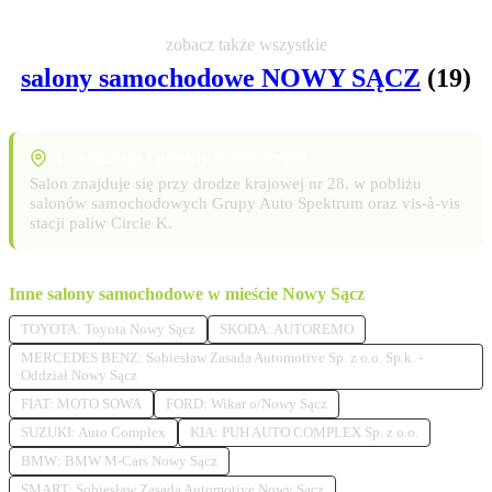
zobacz także wszystkie
salony samochodowe NOWY SĄCZ
(19)
Lokalizacja i punkty orientacyjne
Salon znajduje się przy drodze krajowej nr 28, w pobliżu
salonów samochodowych Grupy Auto Spektrum oraz vis-à-vis
stacji paliw Circle K.
Inne salony samochodowe w mieście Nowy Sącz
TOYOTA: Toyota Nowy Sącz
SKODA: AUTOREMO
MERCEDES BENZ: Sobiesław Zasada Automotive Sp. z o.o. Sp.k. -
Oddział Nowy Sącz
FIAT: MOTO SOWA
FORD: Wikar o/Nowy Sącz
SUZUKI: Auto Complex
KIA: PUH AUTO COMPLEX Sp. z o.o.
BMW: BMW M-Cars Nowy Sącz
SMART: Sobiesław Zasada Automotive Nowy Sącz