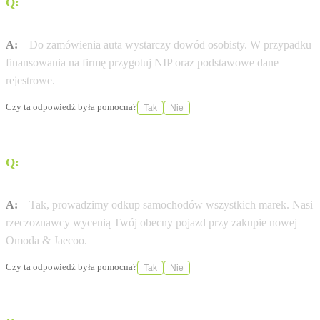
Q:
Jakie dokumenty są potrzebne do zamówienia nowej
Omoda & Jaecoo?
A:
Do zamówienia auta wystarczy dowód osobisty. W przypadku
finansowania na firmę przygotuj NIP oraz podstawowe dane
rejestrowe.
Czy ta odpowiedź była pomocna?
Tak
Nie
Q:
Czy mogę zostawić swój obecny samochód w
rozliczeniu?
A:
Tak, prowadzimy odkup samochodów wszystkich marek. Nasi
rzeczoznawcy wycenią Twój obecny pojazd przy zakupie nowej
Omoda & Jaecoo.
Czy ta odpowiedź była pomocna?
Tak
Nie