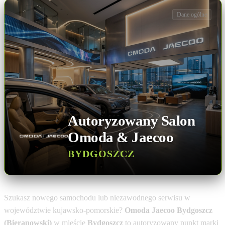
Dane ogólne
Autoryzowany Salon
Omoda & Jaecoo
BYDGOSZCZ
Szukasz nowego samochodu lub niezawodnego serwisu w
województwie kujawsko-pomorskie?
Omoda Jaecoo Bydgoszcz
(Bieranowski)
w mieście
Bydgoszcz
to autoryzowany punkt marki