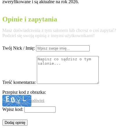
zweryfikowane i są aktualne na rok 2026.
Opinie i zapytania
Masz doświadczenia z tym salonem lub chcesz o coś zapytać?
Podziel się swoją opinią z innymi użytkownikami!
Twój Nick / Imię:
Treść komentarza:
Przepisz kod z obrazka:
odśwież
Wpisz kod: