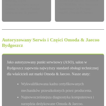
Leasing, najem
Atrakcyjne pakiety dealerskie
długoterminowy i kredyt
OC/AC/NNW oraz Assistance
Omoda & Jaecoo Finance
dopasowane do Twojego
dostosowany do potrzeb.
modelu Omoda & Jaecoo.
Autoryzowany Serwis i Części Omoda & Jaecoo
Bydgoszcz
Jako autoryzowany punkt serwisowy (ASO), salon w
Bydgoszcz zapewnia najwyższy standard obsługi technicznej
dla właścicieli aut marki Omoda & Jaecoo. Nasze atuty:
Wykwalifikowana kadra certyfikowanych
mechaników przeszkolonych przez producenta.
Najnowocześniejsza diagnostyka komputerowa i
narzędzia dedykowane Omoda & Jaecoo.