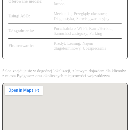
Oferowane modele:
Jaecoo
Mechanika, Przeglądy okresowe,
Usługi ASO:
Diagnostyka, Serwis gwarancyjny
Poczekalnia z Wi-Fi, Kawa/Herbata,
Udogodnienia:
Samochód zastępczy, Parking
Kredyt, Leasing, Najem
Finansowanie:
długoterminowy, Ubezpieczenia
Salon znajduje się w dogodnej lokalizacji, z łatwym dojazdem dla klientów
z miasta Bydgoszcz oraz okolicznych miejscowości województwa.