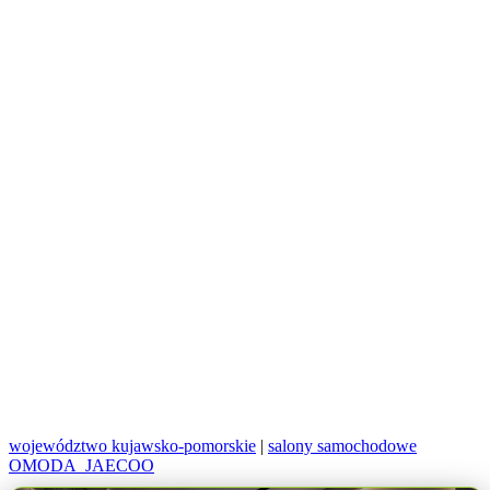
województwo kujawsko-pomorskie
|
salony samochodowe
OMODA_JAECOO