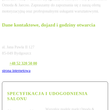
Omoda & Jaecoo. Zapraszamy do zapoznania się z naszą ofertą
motoryzacyjną oraz profesjonalnymi usługami warsztatowymi.
Dane kontaktowe, dojazd i godziny otwarcia
Omoda Jaecoo Bydgoszcz (Bieranowski)
al. Jana Pawła II 127
85-049 Bydgoszcz
Tel:
+48 52 320 50 00
strona internetowa
SPECYFIKACJA I UDOGODNIENIA
SALONU
Wszystkie modele marki Omoda &