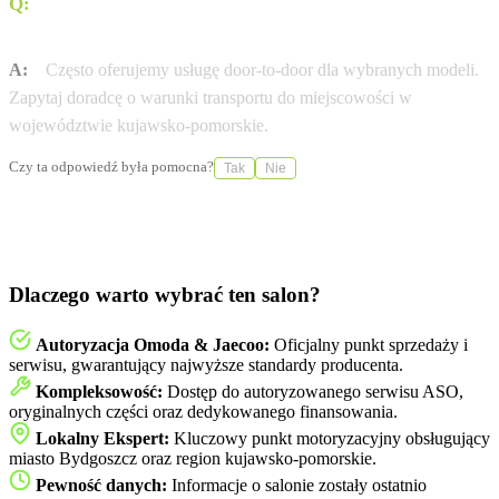
Q:
Czy Omoda Jaecoo Bydgoszcz (Bieranowski) oferuje
dostawę pod dom (door-to-door)?
A:
Często oferujemy usługę door-to-door dla wybranych modeli.
Zapytaj doradcę o warunki transportu do miejscowości w
województwie kujawsko-pomorskie.
Czy ta odpowiedź była pomocna?
Tak
Nie
Dlaczego warto wybrać ten salon?
Autoryzacja Omoda & Jaecoo:
Oficjalny punkt sprzedaży i
serwisu, gwarantujący najwyższe standardy producenta.
Kompleksowość:
Dostęp do autoryzowanego serwisu ASO,
oryginalnych części oraz dedykowanego finansowania.
Lokalny Ekspert:
Kluczowy punkt motoryzacyjny obsługujący
miasto Bydgoszcz oraz region kujawsko-pomorskie.
Pewność danych:
Informacje o salonie zostały ostatnio