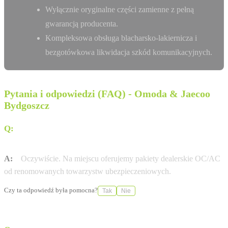
Wyłącznie oryginalne części zamienne z pełną
gwarancją producenta.
Kompleksowa obsługa blacharsko-lakiernicza i
bezgotówkowa likwidacja szkód komunikacyjnych.
Pytania i odpowiedzi (FAQ) - Omoda & Jaecoo
Bydgoszcz
Q:
Czy Omoda Jaecoo Bydgoszcz (Bieranowski) pomaga
w formalnościach ubezpieczeniowych?
A:
Oczywiście. Na miejscu oferujemy pakiety dealerskie OC/AC
od renomowanych towarzystw ubezpieczeniowych.
Czy ta odpowiedź była pomocna?
Tak
Nie