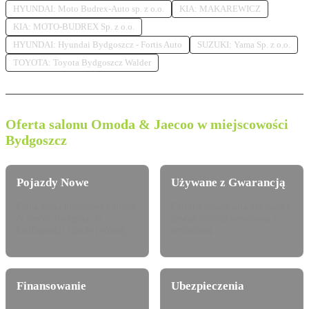
HYUNDAI: Moto Budrex-Auto sp. z o.o.
KIA: MAKAREWICZ
KIA: MOTO-BUDREX Sp. z o.o.
HYUNDAI: Hyundai Bydgoszcz - Fortis Auto
SUZUKI: Yama Sp. z o.o.
TOYOTA: Toyota Bydgoszcz Walder
Oferta salonu Omoda & Jaecoo w miejscowości
Bydgoszcz
Pojazdy Nowe
Używane z Gwarancją
Pełna gama modelowa Omoda
Certyfikowane auta używane z
& Jaecoo dostępna do
pewną historią serwisową i
konfiguracji i jazdy próbnej.
techniczną.
Finansowanie
Ubezpieczenia