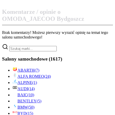
Komentarze / opinie o
OMODA_JAECOO Bydgoszcz
Brak komentarzy! Możesz pierwszy wyrazić opinię na temat tego
salonu samochodowego!
Salony samochodowe
(1617)
ABARTH
(7)
ALFA ROMEO
(24)
ALPINE
(1)
AUDI
(14)
BAIC
(10)
BENTLEY
(5)
BMW
(50)
BYD
(15)