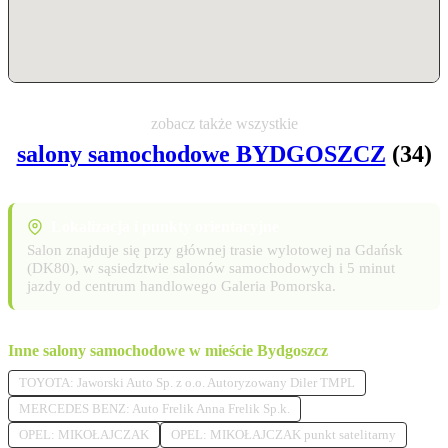
zobacz także wszystkie
salony samochodowe BYDGOSZCZ
(34)
Lokalizacja i punkty orientacyjne
Salon znajduje się przy głównej trasie wylotowej na Gdańsk
(DK80), w sąsiedztwie salonów samochodowych i 5 minut
jazdy od centrum handlowego Galeria Pomorska.
Inne salony samochodowe w mieście Bydgoszcz
TOYOTA: Jaworski Auto Sp. z o.o. Autoryzowany Diler TMPL
MERCEDES BENZ: Auto Frelik Anna Frelik Sp.k.
OPEL: MIKOŁAJCZAK
OPEL: MIKOŁAJCZAK punkt satelitarny