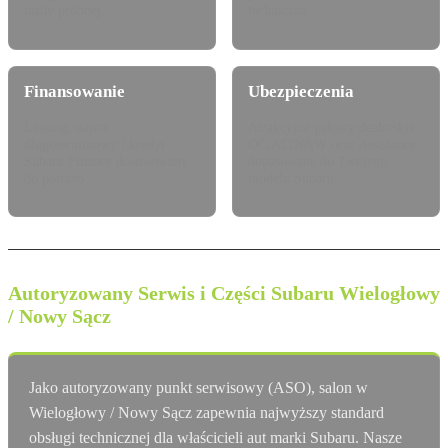
jazdy próbnej.
techniczną.
Finansowanie
Ubezpieczenia
Leasing, najem
Atrakcyjne pakiety dealerskie
długoterminowy i kredyt
OC/AC/NNW oraz Assistance
Subaru Finance dostosowany
dopasowane do Twojego
do potrzeb.
modelu Subaru.
Autoryzowany Serwis i Części Subaru Wielogłowy
/ Nowy Sącz
Jako autoryzowany punkt serwisowy (ASO), salon w
Wielogłowy / Nowy Sącz zapewnia najwyższy standard
obsługi technicznej dla właścicieli aut marki Subaru. Nasze