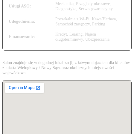
Mechanika, Przeglądy okresowe,
Usługi ASO:
Diagnostyka, Serwis gwarancyjny
Poczekalnia z Wi-Fi, Kawa/Herbata,
Udogodnienia:
Samochód zastępczy, Parking
Kredyt, Leasing, Najem
Finansowanie:
długoterminowy, Ubezpieczenia
Salon znajduje się w dogodnej lokalizacji, z łatwym dojazdem dla klientów
z miasta Wielogłowy / Nowy Sącz oraz okolicznych miejscowości
województwa.