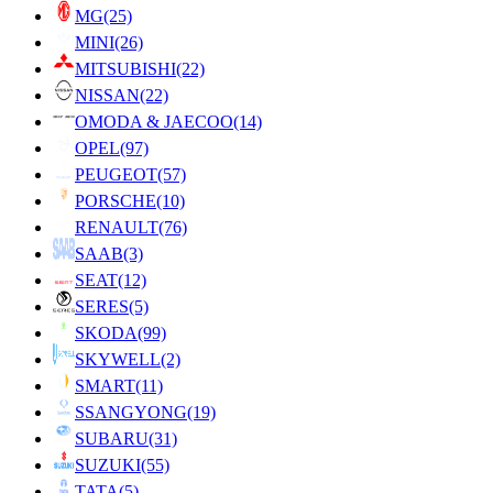
MG
(25)
MINI
(26)
MITSUBISHI
(22)
NISSAN
(22)
OMODA & JAECOO
(14)
OPEL
(97)
PEUGEOT
(57)
PORSCHE
(10)
RENAULT
(76)
SAAB
(3)
SEAT
(12)
SERES
(5)
SKODA
(99)
SKYWELL
(2)
SMART
(11)
SSANGYONG
(19)
SUBARU
(31)
SUZUKI
(55)
TATA
(5)