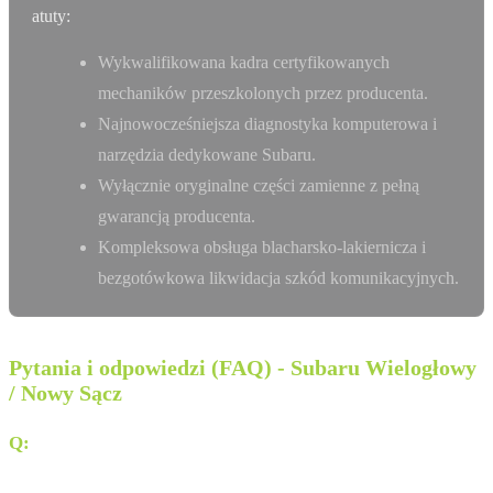
atuty:
Wykwalifikowana kadra certyfikowanych
mechaników przeszkolonych przez producenta.
Najnowocześniejsza diagnostyka komputerowa i
narzędzia dedykowane Subaru.
Wyłącznie oryginalne części zamienne z pełną
gwarancją producenta.
Kompleksowa obsługa blacharsko-lakiernicza i
bezgotówkowa likwidacja szkód komunikacyjnych.
Pytania i odpowiedzi (FAQ) - Subaru Wielogłowy
/ Nowy Sącz
Q:
Czy w salonie Auto Complex Nowy Sącz naładuję auto
elektryczne?