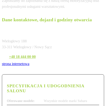
Zapraszamy do zapoznania się z naszą ofertą motoryzacyjną oraz
profesjonalnymi usługami warsztatowymi.
Dane kontaktowe, dojazd i godziny otwarcia
Auto Complex Nowy Sącz
Wielogłowy 188
33-311 Wielogłowy / Nowy Sącz
Tel:
+48 18 444 00 00
strona internetowa
SPECYFIKACJA I UDOGODNIENIA
SALONU
Oferowane modele:
Wszystkie modele marki Subaru