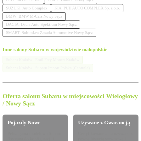
SUZUKI: Auto Complex
KIA: PUH AUTO COMPLEX Sp. z o.o.
BMW: BMW M-Cars Nowy Sącz
DACIA: Dacia Auto Spektrum Nowy Sącz
SMART: Sobiesław Zasada Automotive Nowy Sącz
Inne salony Subaru w województwie małopolskie
Subaru Kraków - Emil Frey Motors Kraków
Subaru Kraków - Subaru Import Polska (Centrala)
Oferta salonu Subaru w miejscowości Wielogłowy
/ Nowy Sącz
Pojazdy Nowe
Używane z Gwarancją
Pełna gama modelowa Subaru
Certyfikowane auta używane z
dostępna do konfiguracji i
pewną historią serwisową i