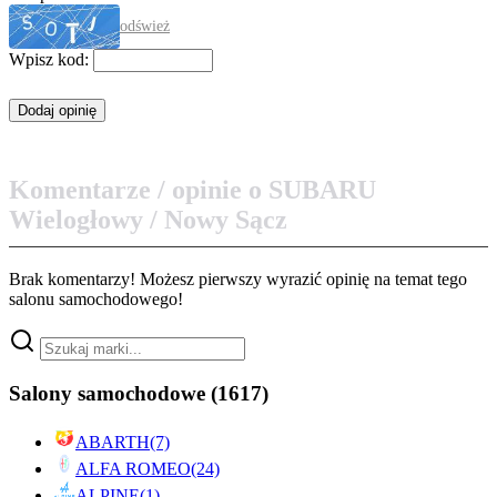
odśwież
Wpisz kod:
Komentarze / opinie o SUBARU
Wielogłowy / Nowy Sącz
Brak komentarzy! Możesz pierwszy wyrazić opinię na temat tego
salonu samochodowego!
Salony samochodowe
(1617)
ABARTH
(7)
ALFA ROMEO
(24)
ALPINE
(1)