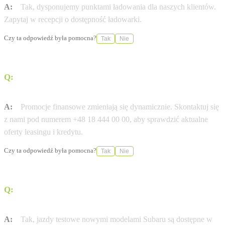
A:
Tak, dysponujemy punktami ładowania dla naszych klientów.
Zapytaj w recepcji o dostępność ładowarki.
Czy ta odpowiedź była pomocna?
Tak
Nie
Q:
Czy dostępny jest leasing 0% na wybrane modele
Subaru?
A:
Promocje finansowe zmieniają się dynamicznie. Skontaktuj się
z nami pod numerem +48 18 444 00 00, aby sprawdzić aktualne
oferty leasingu i kredytu.
Czy ta odpowiedź była pomocna?
Tak
Nie
Q:
Czy w salonie Subaru Wielogłowy / Nowy Sącz
umówię się na jazdę próbną?
A:
Tak, jazdy testowe nowymi modelami Subaru są dostępne w