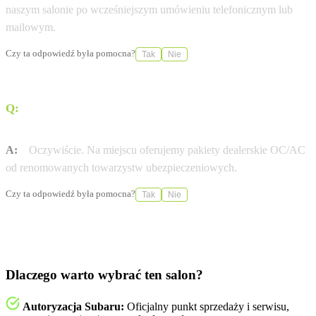
naszym salonie po wcześniejszym umówieniu telefonicznym lub
mailowym.
Czy ta odpowiedź była pomocna?
Tak
Nie
Q:
Czy Auto Complex Nowy Sącz pomaga w
formalnościach ubezpieczeniowych?
A:
Oczywiście. Na miejscu oferujemy pakiety dealerskie OC/AC
od renomowanych towarzystw ubezpieczeniowych.
Czy ta odpowiedź była pomocna?
Tak
Nie
Dlaczego warto wybrać ten salon?
Autoryzacja Subaru:
Oficjalny punkt sprzedaży i serwisu,