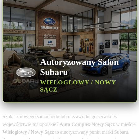
Dane ogólne
Autoryzowany Salon
Subaru
WIELOGŁOWY / NOWY
SĄCZ
Szukasz nowego samochodu lub niezawodnego serwisu w
województwie małopolskie?
Auto Complex Nowy Sącz
w mieście
Wielogłowy / Nowy Sącz
to autoryzowany punkt marki Subaru.