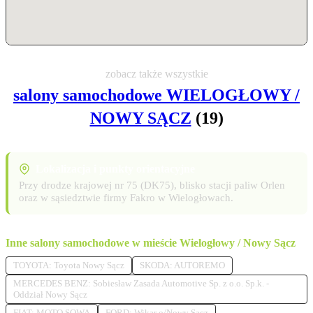
zobacz także wszystkie
salony samochodowe WIELOGŁOWY /
NOWY SĄCZ
(19)
Lokalizacja i punkty orientacyjne
Przy drodze krajowej nr 75 (DK75), blisko stacji paliw Orlen
oraz w sąsiedztwie firmy Fakro w Wielogłowach.
Inne salony samochodowe w mieście Wielogłowy / Nowy Sącz
TOYOTA: Toyota Nowy Sącz
SKODA: AUTOREMO
MERCEDES BENZ: Sobiesław Zasada Automotive Sp. z o.o. Sp.k. -
Oddział Nowy Sącz
FIAT: MOTO SOWA
FORD: Wikar o/Nowy Sącz