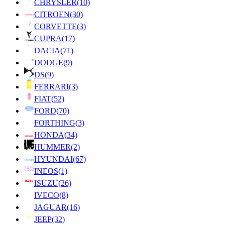
CHRYSLER
(10)
CITROEN
(30)
CORVETTE
(3)
CUPRA
(17)
DACIA
(71)
DODGE
(9)
DS
(9)
FERRARI
(3)
FIAT
(52)
FORD
(70)
FORTHING
(3)
HONDA
(34)
HUMMER
(2)
HYUNDAI
(67)
INEOS
(1)
ISUZU
(26)
IVECO
(8)
JAGUAR
(16)
JEEP
(32)