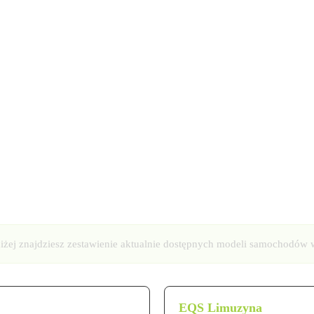
niżej znajdziesz zestawienie aktualnie dostępnych modeli samochodów 
EQS Limuzyna