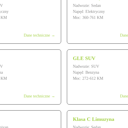
UV
Nadwozie: Sedan
yczny
Napęd: Elektryczny
7 KM
Moc: 360-761 KM
ł
od 499 900 zł
Dane techniczne →
Dane
GLE SUV
UV
Nadwozie: SUV
na
Napęd: Benzyna
6 KM
Moc: 272-612 KM
ł
od 399 900 zł
Dane techniczne →
Dane
Klasa C Limuzyna
nivan
Nadwozie: Sedan