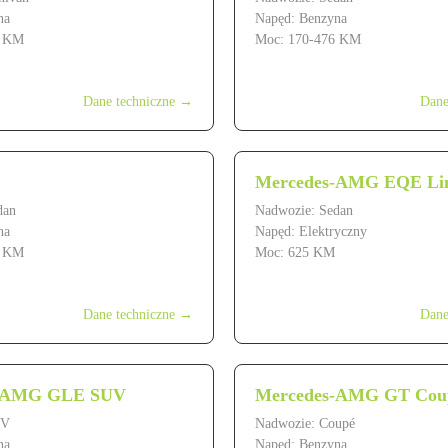
na
Napęd: Benzyna
4 KM
Moc: 170-476 KM
ł
od 219 900 zł
Dane techniczne →
Dane
Mercedes-AMG EQE Li
dan
Nadwozie: Sedan
na
Napęd: Elektryczny
2 KM
Moc: 625 KM
ł
od 599 900 zł
Dane techniczne →
Dane
s-AMG GLE SUV
Mercedes-AMG GT Cou
UV
Nadwozie: Coupé
na
Napęd: Benzyna