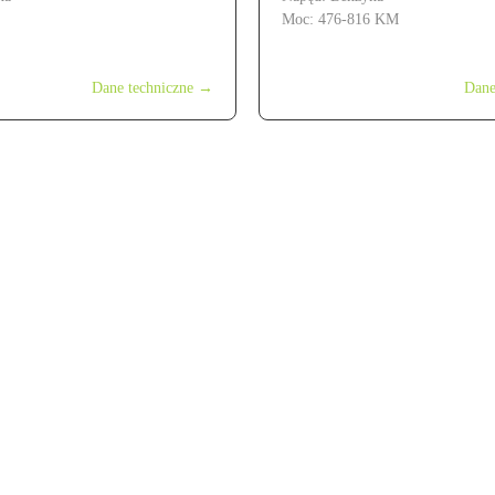
Moc: 476-816 KM
ł
od 799 900 zł
Dane techniczne →
Dane