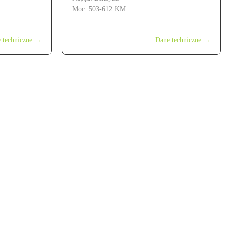
Moc: 503-612 KM
od 999 900 zł
 techniczne →
Dane techniczne →