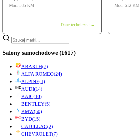
Moc: 585 KM
Moc: 612 KM
od 999 900 zł
od 699 900 z
Dane techniczne →
Salony samochodowe
(1617)
ABARTH
(7)
ALFA ROMEO
(24)
ALPINE
(1)
AUDI
(14)
BAIC
(10)
BENTLEY
(5)
BMW
(50)
BYD
(15)
CADILLAC
(2)
CHEVROLET
(7)