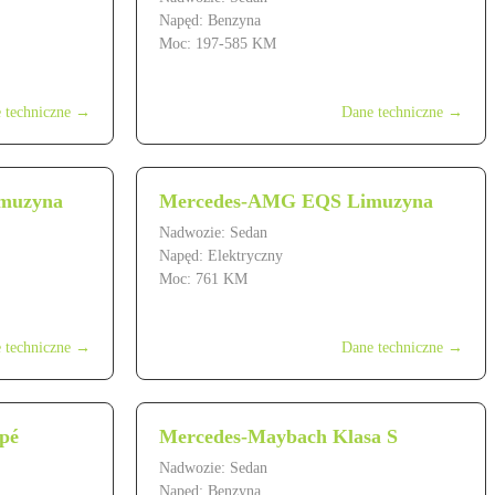
Napęd: Benzyna
Moc: 197-585 KM
od 299 900 zł
 techniczne →
Dane techniczne →
muzyna
Mercedes-AMG EQS Limuzyna
Nadwozie: Sedan
Napęd: Elektryczny
Moc: 761 KM
od 799 900 zł
 techniczne →
Dane techniczne →
pé
Mercedes-Maybach Klasa S
Nadwozie: Sedan
Napęd: Benzyna