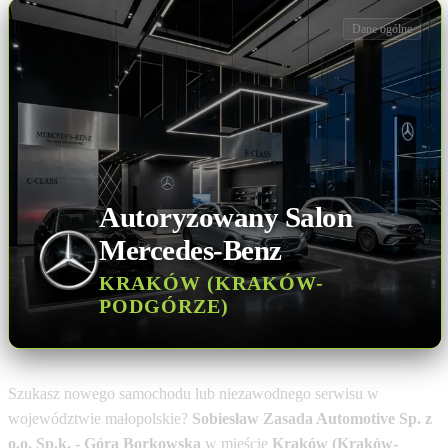
Dane ogólne
Autoryzowany Salon
Mercedes-Benz
KRAKÓW (KRAKÓW-
PODGÓRZE)
Szukasz nowego samochodu lub niezawodnego serwisu w
województwie małopolskie?
Sobiesław Zasada Automotive Sp. z
o.o. Sp.k. - Góra Borkowska
w mieście
Kraków (Kraków-