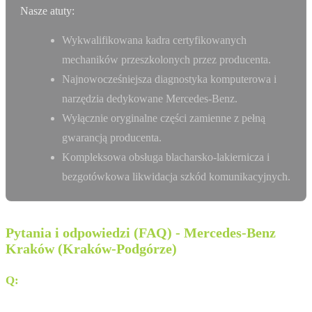
Nasze atuty:
Wykwalifikowana kadra certyfikowanych
mechaników przeszkolonych przez producenta.
Najnowocześniejsza diagnostyka komputerowa i
narzędzia dedykowane Mercedes-Benz.
Wyłącznie oryginalne części zamienne z pełną
gwarancją producenta.
Kompleksowa obsługa blacharsko-lakiernicza i
bezgotówkowa likwidacja szkód komunikacyjnych.
Pytania i odpowiedzi (FAQ) - Mercedes-Benz
Kraków (Kraków-Podgórze)
Q:
Gdzie dokładnie znajduje się salon Sobiesław Zasada
Automotive w Krakowie?