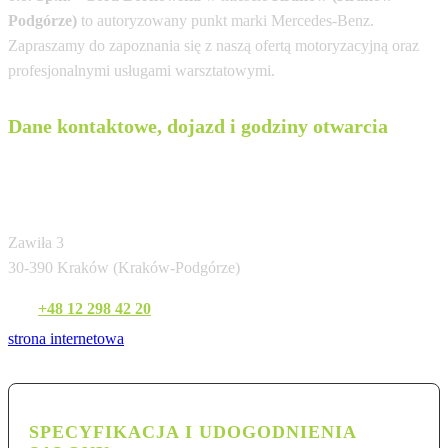
Podgórze)
to autoryzowany punkt marki Mercedes-Benz.
Zapraszamy do zapoznania się z naszą ofertą motoryzacyjną oraz
profesjonalnymi usługami warsztatowymi.
Dane kontaktowe, dojazd i godziny otwarcia
Sobiesław Zasada Automotive Sp. z o.o. Sp.k.
- Góra Borkowska
Zawiła 3
30-390 Kraków (Kraków-Podgórze)
Tel:
+48 12 298 42 20
strona internetowa
SPECYFIKACJA I UDOGODNIENIA