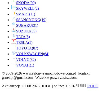
SKODA
(99)
SKYWELL
(2)
SMART
(11)
SSANGYONG
(19)
SUBARU
(31)
SUZUKI
(55)
TATA
(5)
TESLA
(5)
TOYOTA
(87)
VOLKSWAGEN
(64)
VOLVO
(32)
VOYAH
(1)
© 2009-2026 www.salony-samochodowe.com.pl | kontakt:
gsnet.pl@gmail.com | Wszelkie prawa zastrzeżone.
Aktualizacja: 02.08.2026 | 0.03s. | online: 9 | 516
RODO