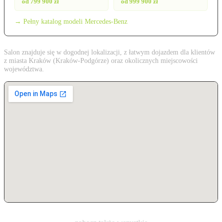
od 799 900 zł
od 999 900 zł
→ Pełny katalog modeli Mercedes-Benz
Salon znajduje się w dogodnej lokalizacji, z łatwym dojazdem dla klientów
z miasta Kraków (Kraków-Podgórze) oraz okolicznych miejscowości
województwa.