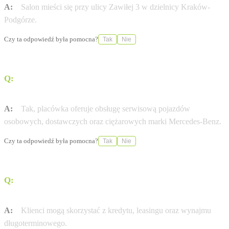
A:
Salon mieści się przy ulicy Zawiłej 3 w dzielnicy Kraków-
Podgórze.
Czy ta odpowiedź była pomocna?
Tak
Nie
Q:
Czy w tym punkcie można serwisować samochody
ciężarowe?
A:
Tak, placówka oferuje obsługę serwisową pojazdów
osobowych, dostawczych oraz ciężarowych marki Mercedes-Benz.
Czy ta odpowiedź była pomocna?
Tak
Nie
Q:
Jakie formy finansowania pojazdu są dostępne w tym
salonie?
A:
Klienci mogą skorzystać z kredytu, leasingu oraz wynajmu
długoterminowego.