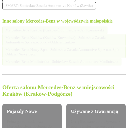
SMART: Sobiesław Zasada Automotive Kraków (Zawiła)
Inne salony Mercedes-Benz w województwie małopolskie
Mercedes-Benz Kraków (Kraków-Śródmieście) - Jan Kosmowski
Mercedes-Benz Kraków (Kraków-Krowodrza) - Sobiesław Zasada
Automotive Sp. z o.o. Sp.k. - Oddział Kraków
Mercedes-Benz Nowy Sącz - Sobiesław Zasada Automotive Sp. z o.o. Sp.k. -
Oddział Nowy Sącz
Mercedes-Benz Modlniczka - Sobiesław Zasada Automotive Modlniczka
Oferta salonu Mercedes-Benz w miejscowości
Kraków (Kraków-Podgórze)
Pojazdy Nowe
Używane z Gwarancją
Pełna gama modelowa
Certyfikowane auta używane z
Mercedes-Benz dostępna do
pewną historią serwisową i