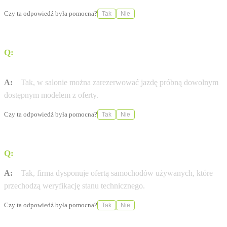
Czy ta odpowiedź była pomocna?
Tak
Nie
Q:
Czy istnieje możliwość odbycia jazdy próbnej
wybranym modelem?
A:
Tak, w salonie można zarezerwować jazdę próbną dowolnym
dostępnym modelem z oferty.
Czy ta odpowiedź była pomocna?
Tak
Nie
Q:
Czy salon oferuje również samochody używane?
A:
Tak, firma dysponuje ofertą samochodów używanych, które
przechodzą weryfikację stanu technicznego.
Czy ta odpowiedź była pomocna?
Tak
Nie