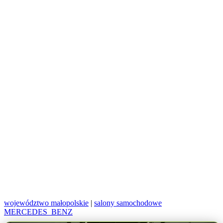
województwo małopolskie
|
salony samochodowe
MERCEDES_BENZ