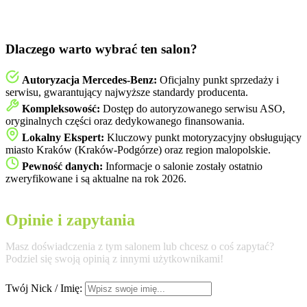
Dlaczego warto wybrać ten salon?
Autoryzacja Mercedes-Benz:
Oficjalny punkt sprzedaży i
serwisu, gwarantujący najwyższe standardy producenta.
Kompleksowość:
Dostęp do autoryzowanego serwisu ASO,
oryginalnych części oraz dedykowanego finansowania.
Lokalny Ekspert:
Kluczowy punkt motoryzacyjny obsługujący
miasto Kraków (Kraków-Podgórze) oraz region malopolskie.
Pewność danych:
Informacje o salonie zostały ostatnio
zweryfikowane i są aktualne na rok 2026.
Opinie i zapytania
Masz doświadczenia z tym salonem lub chcesz o coś zapytać?
Podziel się swoją opinią z innymi użytkownikami!
Twój Nick / Imię: