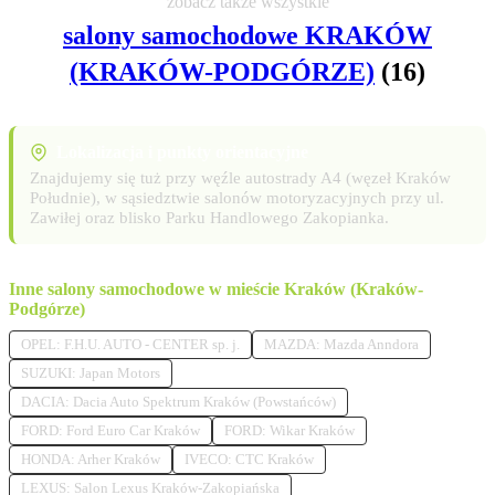
zobacz także wszystkie
salony samochodowe KRAKÓW
(KRAKÓW-PODGÓRZE)
(16)
Lokalizacja i punkty orientacyjne
Znajdujemy się tuż przy węźle autostrady A4 (węzeł Kraków
Południe), w sąsiedztwie salonów motoryzacyjnych przy ul.
Zawiłej oraz blisko Parku Handlowego Zakopianka.
Inne salony samochodowe w mieście Kraków (Kraków-
Podgórze)
OPEL: F.H.U. AUTO - CENTER sp. j.
MAZDA: Mazda Anndora
SUZUKI: Japan Motors
DACIA: Dacia Auto Spektrum Kraków (Powstańców)
FORD: Ford Euro Car Kraków
FORD: Wikar Kraków
HONDA: Arher Kraków
IVECO: CTC Kraków
LEXUS: Salon Lexus Kraków-Zakopiańska