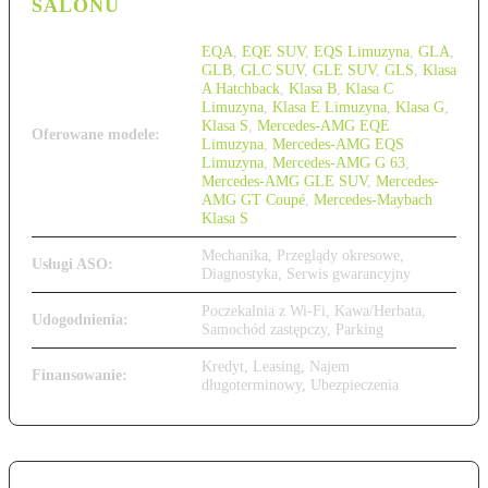
SALONU
EQA
,
EQE SUV
,
EQS Limuzyna
,
GLA
,
GLB
,
GLC SUV
,
GLE SUV
,
GLS
,
Klasa
A Hatchback
,
Klasa B
,
Klasa C
Limuzyna
,
Klasa E Limuzyna
,
Klasa G
,
Klasa S
,
Mercedes-AMG EQE
Oferowane modele:
Limuzyna
,
Mercedes-AMG EQS
Limuzyna
,
Mercedes-AMG G 63
,
Mercedes-AMG GLE SUV
,
Mercedes-
AMG GT Coupé
,
Mercedes-Maybach
Klasa S
Mechanika, Przeglądy okresowe,
Usługi ASO:
Diagnostyka, Serwis gwarancyjny
Poczekalnia z Wi-Fi, Kawa/Herbata,
Udogodnienia:
Samochód zastępczy, Parking
Kredyt, Leasing, Najem
Finansowanie:
długoterminowy, Ubezpieczenia