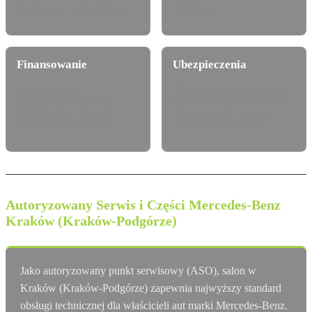
konfiguracji i jazdy próbnej.
techniczną.
Finansowanie
Ubezpieczenia
Leasing, najem
Atrakcyjne pakiety dealerskie
długoterminowy i kredyt
OC/AC/NNW oraz Assistance
Mercedes-Benz Finance
dopasowane do Twojego
dostosowany do potrzeb.
modelu Mercedes-Benz.
Autoryzowany Serwis i Części Mercedes-Benz
Kraków (Kraków-Podgórze)
Jako autoryzowany punkt serwisowy (ASO), salon w
Kraków (Kraków-Podgórze) zapewnia najwyższy standard
obsługi technicznej dla właścicieli aut marki Mercedes-Benz.