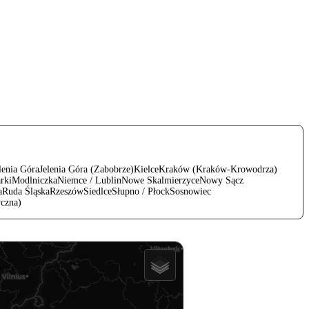
lenia Góra
Jelenia Góra (Zabobrze)
Kielce
Kraków (Kraków-Krowodrza)
rki
Modlniczka
Niemce / Lublin
Nowe Skalmierzyce
Nowy Sącz
a
Ruda Śląska
Rzeszów
Siedlce
Słupno / Płock
Sosnowiec
czna)