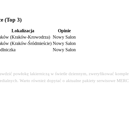
 (Top 3)
Lokalizacja
Opinie
aków (Kraków-Krowodrza)
Nowy Salon
aków (Kraków-Śródmieście)
Nowy Salon
dlniczka
Nowy Salon
EDES BENZ
rawdzić powłokę lakierniczą w świetle dziennym, zweryfikować kompl
medialnych. Warto również dopytać o aktualne pakiety serwisowe MER