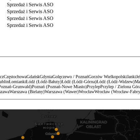
Sprzedaż i Serwis ASO
Sprzedaż i Serwis ASO
Sprzedaż i Serwis ASO
Sprzedaż i Serwis ASO
cz
Częstochowa
Gdańsk
Gdynia
Golęczewo / Poznań
Gorzów Wielkopolski
Janki
Je
ublin
Łomianki
Łódź (Łódź-Bałuty)
Łódź (Łódź-Górna)
Łódź (Łódź-Widzew)
Ma
Poznań-Grunwald)
Poznań (Poznań-Nowe Miasto)
Przylep
Przylep / Zielona Gór
szawa
Warszawa (Bielany)
Warszawa (Wawer)
Wrocław
Wrocław (Wrocław-Fabry