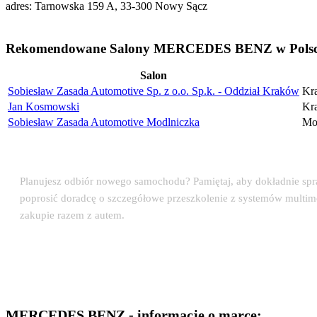
adres: Tarnowska 159 A, 33-300 Nowy Sącz
Rekomendowane Salony MERCEDES BENZ w Polsce
Salon
Sobiesław Zasada Automotive Sp. z o.o. Sp.k. - Oddział Kraków
Kr
Jan Kosmowski
Kr
Sobiesław Zasada Automotive Modlniczka
Mo
💡 Porada eksperta: Odbiór auta w salonie MERC
Planujesz odbiór nowego samochodu? Pamiętaj, aby dokładnie sp
poprosić doradcę o szczegółowe przeszkolenie z systemów multi
zakupie razem z autem.
MERCEDES BENZ - informacje o marce: