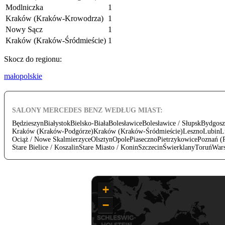
Modlniczka
1
Kraków (Kraków-Krowodrza)
1
Nowy Sącz
1
Kraków (Kraków-Śródmieście)
1
Skocz do regionu:
małopolskie
SALONY MERCEDES BENZ WEDŁUG MIAST:
Będzieszyn
Białystok
Bielsko-Biała
Bolesławice
Bolesławice / Słupsk
Bydgosz
Kraków (Kraków-Podgórze)
Kraków (Kraków-Śródmieście)
Leszno
Lubin
L
Ociąż / Nowe Skalmierzyce
Olsztyn
Opole
Piaseczno
Pietrzykowice
Poznań (
Stare Bielice / Koszalin
Stare Miasto / Konin
Szczecin
Świerklany
Toruń
War
+
−