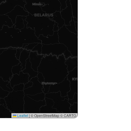
Leaflet
|
© OpenStreetMap © CARTO