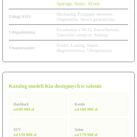
Sportage
,
Stonic
,
XCeed
Mechanika, Przeglądy okresowe,
Usługi ASO:
Diagnostyka, Serwis gwarancyjny
Poczekalnia z Wi-Fi, Kawa/Herbata,
Udogodnienia:
Samochód zastępczy, Parking
Kredyt, Leasing, Najem
Finansowanie:
długoterminowy, Ubezpieczenia
Katalog modeli Kia dostępnych w salonie
Ceed
Ceed Kombi
Hatchback
Kombi
od 99 900 zł
od 109 900 zł
EV3
EV4
SUV
Sedan
od 159 900 zł
od 179 900 zł