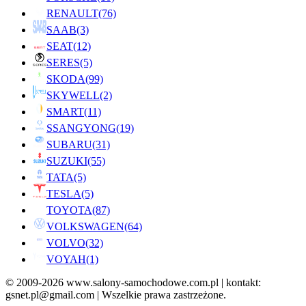
RENAULT
(76)
SAAB
(3)
SEAT
(12)
SERES
(5)
SKODA
(99)
SKYWELL
(2)
SMART
(11)
SSANGYONG
(19)
SUBARU
(31)
SUZUKI
(55)
TATA
(5)
TESLA
(5)
TOYOTA
(87)
VOLKSWAGEN
(64)
VOLVO
(32)
VOYAH
(1)
© 2009-2026 www.salony-samochodowe.com.pl | kontakt:
gsnet.pl@gmail.com | Wszelkie prawa zastrzeżone.