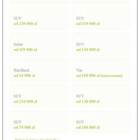
EV6
EV9
SUV
SUV
od 239 900 zł
od 319 900 zł
K4
Niro
Sedan
SUV
od 119 900 zł
od 139 900 zł
Picanto
PV5
Hatchback
Van
od 54 900 zł
od 169 900 zł (szacowana)
Sorento
Sportage
SUV
SUV
od 219 900 zł
od 139 900 zł
Stonic
XCeed
SUV
SUV
od 79 900 zł
od 109 900 zł