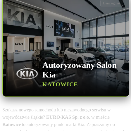
Dane ogólne
Autoryzowany Salon
Kia
KATOWICE
Szukasz nowego samochodu lub niezawodnego serwisu w
województwie śląskie?
EURO-KAS Sp. z o.o.
w mieście
Katowice
to autoryzowany punkt marki Kia. Zapraszamy do