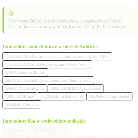
Lokalizacja i punkty orientacyjne
Przy trasie DK86 (węzeł Giszowiec), w sąsiedztwie Doliny
Trzech Stawów oraz w pobliżu Katowickiego Parku Leśnego.
Inne salony samochodowe w mieście Katowice
TOYOTA: M.G.Centrum Sp. z o.o. Autoryzowany Diler TMPL
VOLVO: EURO-KAS Autoryzowany Dealer Volvo
BMW: Bawaria Motors
SKODA: Przedsiębiorstwo Handlowe Maria Śliwka
FORD: PGD Multexim
FIAT: GANINEX Adam Gazda
OPEL: MM Cars
PORSCHE: Lellek - Sp. J.
PEUGEOT: Auto Dealer
MAZDA: Pro-moto
Inne salony Kia w województwie śląskie
Kia Sosnowiec - ŚRODULA Sp. z o.o.