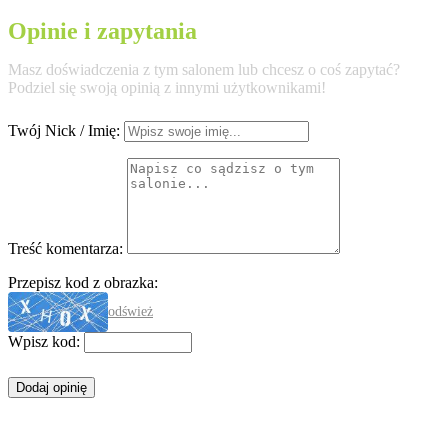
Opinie i zapytania
Masz doświadczenia z tym salonem lub chcesz o coś zapytać?
Podziel się swoją opinią z innymi użytkownikami!
Twój Nick / Imię:
Treść komentarza:
Przepisz kod z obrazka:
odśwież
Wpisz kod: