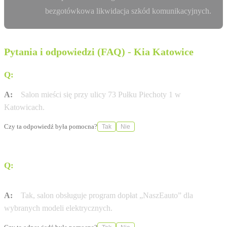
bezgotówkowa likwidacja szkód komunikacyjnych.
Pytania i odpowiedzi (FAQ) - Kia Katowice
Q:
Gdzie znajduje się salon KIA EURO-KAS?
A:
Salon mieści się przy ulicy 73 Pułku Piechoty 1 w
Katowicach.
Czy ta odpowiedź była pomocna?
Tak
Nie
Q:
Czy w salonie można skorzystać z dopłat do
samochodów elektrycznych?
A:
Tak, salon obsługuje program dopłat „NaszEauto” dla
wybranych modeli elektrycznych.