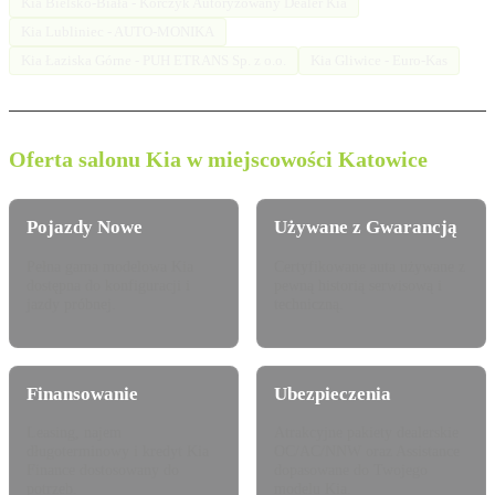
Kia Bielsko-Biała - Korczyk Autoryzowany Dealer Kia
Kia Lubliniec - AUTO-MONIKA
Kia Łaziska Górne - PUH ETRANS Sp. z o.o.
Kia Gliwice - Euro-Kas
Oferta salonu Kia w miejscowości Katowice
Pojazdy Nowe
Używane z Gwarancją
Pełna gama modelowa Kia
Certyfikowane auta używane z
dostępna do konfiguracji i
pewną historią serwisową i
jazdy próbnej.
techniczną.
Finansowanie
Ubezpieczenia
Leasing, najem
Atrakcyjne pakiety dealerskie
długoterminowy i kredyt Kia
OC/AC/NNW oraz Assistance
Finance dostosowany do
dopasowane do Twojego
potrzeb.
modelu Kia.