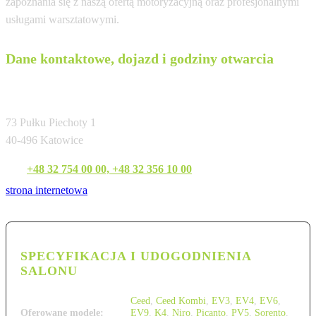
zapoznania się z naszą ofertą motoryzacyjną oraz profesjonalnymi
usługami warsztatowymi.
Dane kontaktowe, dojazd i godziny otwarcia
EURO-KAS Sp. z o.o.
73 Pułku Piechoty 1
40-496 Katowice
Tel:
+48 32 754 00 00, +48 32 356 10 00
strona internetowa
SPECYFIKACJA I UDOGODNIENIA
SALONU
Ceed
,
Ceed Kombi
,
EV3
,
EV4
,
EV6
,
Oferowane modele:
EV9
,
K4
,
Niro
,
Picanto
,
PV5
,
Sorento
,