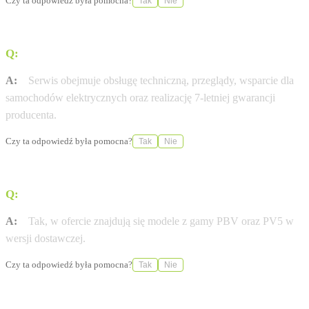
Czy ta odpowiedź była pomocna?
Tak
Nie
Q:
Jakie usługi serwisowe oferuje placówka?
A:
Serwis obejmuje obsługę techniczną, przeglądy, wsparcie dla
samochodów elektrycznych oraz realizację 7-letniej gwarancji
producenta.
Czy ta odpowiedź była pomocna?
Tak
Nie
Q:
Czy w salonie dostępne są modele dostawcze?
A:
Tak, w ofercie znajdują się modele z gamy PBV oraz PV5 w
wersji dostawczej.
Czy ta odpowiedź była pomocna?
Tak
Nie