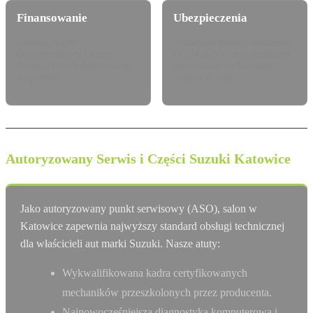
Finansowanie
Ubezpieczenia
Leasing, najem
Atrakcyjne pakiety dealerskie
długoterminowy i kredyt
OC/AC/NNW oraz Assistance
Suzuki Finance dostosowany
dopasowane do Twojego
do potrzeb.
modelu Suzuki.
Autoryzowany Serwis i Części Suzuki Katowice
Jako autoryzowany punkt serwisowy (ASO), salon w
Katowice zapewnia najwyższy standard obsługi technicznej
dla właścicieli aut marki Suzuki. Nasze atuty:
Wykwalifikowana kadra certyfikowanych
mechaników przeszkolonych przez producenta.
Najnowocześniejsza diagnostyka komputerowa i