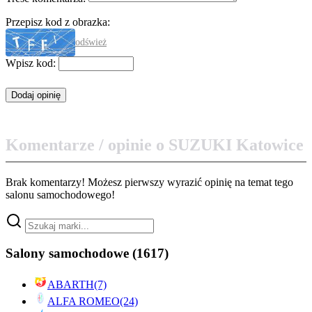
Przepisz kod z obrazka:
odśwież
Wpisz kod:
Komentarze / opinie o SUZUKI Katowice
Brak komentarzy! Możesz pierwszy wyrazić opinię na temat tego
salonu samochodowego!
Salony samochodowe
(1617)
ABARTH
(7)
ALFA ROMEO
(24)