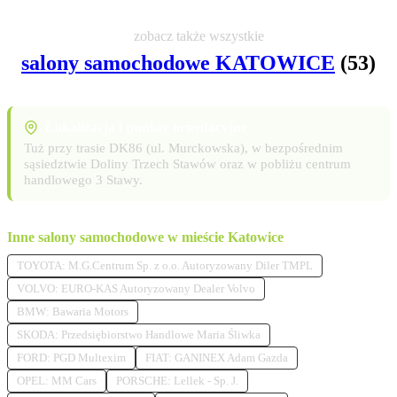
zobacz także wszystkie
salony samochodowe KATOWICE
(53)
Lokalizacja i punkty orientacyjne
Tuż przy trasie DK86 (ul. Murckowska), w bezpośrednim
sąsiedztwie Doliny Trzech Stawów oraz w pobliżu centrum
handlowego 3 Stawy.
Inne salony samochodowe w mieście Katowice
TOYOTA: M.G.Centrum Sp. z o.o. Autoryzowany Diler TMPL
VOLVO: EURO-KAS Autoryzowany Dealer Volvo
BMW: Bawaria Motors
SKODA: Przedsiębiorstwo Handlowe Maria Śliwka
FORD: PGD Multexim
FIAT: GANINEX Adam Gazda
OPEL: MM Cars
PORSCHE: Lellek - Sp. J.