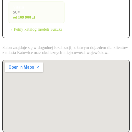
Vitara
SUV
od 109 900 zł
→ Pełny katalog modeli Suzuki
Salon znajduje się w dogodnej lokalizacji, z łatwym dojazdem dla klientów
z miasta Katowice oraz okolicznych miejscowości województwa.