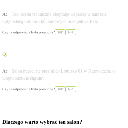
doboru kół zimowych?
A:
Tak, oferta techniczna obejmuje wsparcie w zakresie
optymalnego doboru kół zimowych oraz paliwa E10.
Czy ta odpowiedź była pomocna?
Tak
Nie
Q:
Gdzie dokładnie znajduje się salon MM Cars Suzuki w
Katowicach?
A:
Salon mieści się przy ulicy Lotnisko 81 w Katowicach, w
województwie śląskim.
Czy ta odpowiedź była pomocna?
Tak
Nie
Dlaczego warto wybrać ten salon?