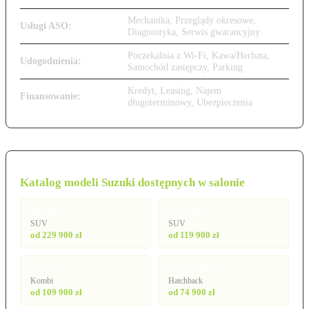
Mechanika, Przeglądy okresowe,
Usługi ASO:
Diagnostyka, Serwis gwarancyjny
Poczekalnia z Wi-Fi, Kawa/Herbata,
Udogodnienia:
Samochód zastępczy, Parking
Kredyt, Leasing, Najem
Finansowanie:
długoterminowy, Ubezpieczenia
Katalog modeli Suzuki dostępnych w salonie
Across
S-Cross
SUV
SUV
od 229 900 zł
od 119 900 zł
Swace
Swift 2024
Kombi
Hatchback
od 109 900 zł
od 74 900 zł