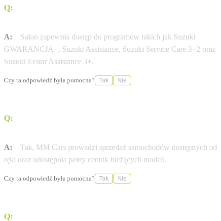
Q:
Jakie programy wsparcia serwisowego oferuje ten
punkt Suzuki?
A:
Salon zapewnia dostęp do programów takich jak Suzuki
GWARANCJA+, Suzuki Assistance, Suzuki Service Care 3+2 oraz
Suzuki Ecstar Assistance 3+.
Czy ta odpowiedź była pomocna?
Tak
Nie
Q:
Czy salon posiada w ofercie samochody dostępne od
ręki?
A:
Tak, MM Cars prowadzi sprzedaż samochodów dostępnych od
ręki oraz udostępnia pełny cennik bieżących modeli.
Czy ta odpowiedź była pomocna?
Tak
Nie
Q:
Czy w serwisie można uzyskać pomoc w zakresie