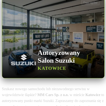
Dane ogólne
Autoryzowany
Salon Suzuki
KATOWICE
Szukasz nowego samochodu lub niezawodnego serwisu w
województwie śląskie?
MM Cars Sp. z o.o.
w mieście
Katowice
to
autoryzowany punkt marki Suzuki. Zapraszamy do zapoznania się z