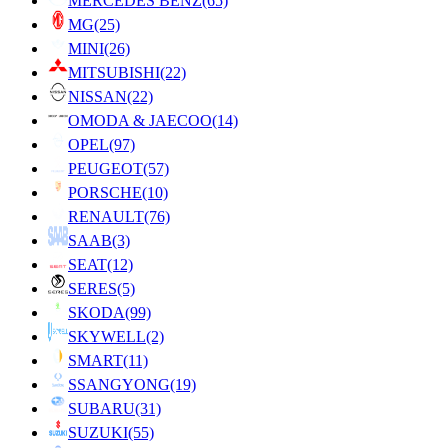
MERCEDES BENZ
(65)
MG
(25)
MINI
(26)
MITSUBISHI
(22)
NISSAN
(22)
OMODA & JAECOO
(14)
OPEL
(97)
PEUGEOT
(57)
PORSCHE
(10)
RENAULT
(76)
SAAB
(3)
SEAT
(12)
SERES
(5)
SKODA
(99)
SKYWELL
(2)
SMART
(11)
SSANGYONG
(19)
SUBARU
(31)
SUZUKI
(55)