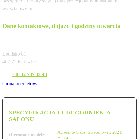
naszą ofertą motoryzacyjną oraz profesjonalnymi usługami
warsztatowymi.
Dane kontaktowe, dojazd i godziny otwarcia
MM Cars Sp. z o.o.
Lotnisko 81
40-272 Katowice
Tel:
+48 32 787 33 48
strona internetowa
SPECYFIKACJA I UDOGODNIENIA
SALONU
Across
,
S-Cross
,
Swace
,
Swift 2024
,
Oferowane modele:
Vitara