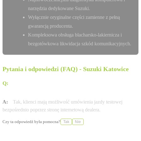
narzędzia dedykowane Suzuki.
Wyłącznie oryginalne części zamienne z pełną
gwarancją producenta.
Kompleksowa obsługa blacharsko-lakiernicza i
bezgotówkowa likwidacja szkód komunikacyjnych.
Pytania i odpowiedzi (FAQ) - Suzuki Katowice
Q:
Czy w salonie MM Cars w Katowicach można umówić
się na jazdę testową przez internet?
A:
Tak, klienci mają możliwość umówienia jazdy testowej
bezpośrednio poprzez stronę internetową dealera.
Czy ta odpowiedź była pomocna?
Tak
Nie