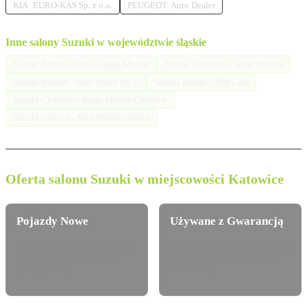
KIA: EURO-KAS Sp. z o.o.
PEUGEOT: Auto Dealer
Inne salony Suzuki w województwie śląskie
Suzuki Bielsko-Biała - Japan Motors
Suzuki Chorzów - Japan Motors
Suzuki Rybnik - Mad Mobil Sp. j.
Suzuki Zabrze - MM Cars
Suzuki Chorzów - Japan Motors Chorzów
Suzuki Gliwice - Mad Mobil Gliwice
Oferta salonu Suzuki w miejscowości Katowice
Pojazdy Nowe
Używane z Gwarancją
Pełna gama modelowa Suzuki
Certyfikowane auta używane z
dostępna do konfiguracji i
pewną historią serwisową i
jazdy próbnej.
techniczną.